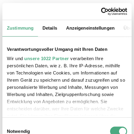
20.08.2026, 11:30 Uhr
Das Weltkulturerbe Völklinger Hütte
Zustimmung
Details
Anzeigeneinstellungen
Über
Verantwortungsvoller Umgang mit Ihren Daten
Wir und
unsere 1022 Partner
verarbeiten Ihre
persönlichen Daten, wie z. B. Ihre IP-Adresse, mithilfe
von Technologien wie Cookies, um Informationen auf
Ihrem Gerät zu speichern und darauf zuzugreifen und so
personalisierte Werbung und Inhalte, Messungen von
Werbung und Inhalten, Zielgruppenforschung sowie
Entwicklung von Angeboten zu ermöglichen. Sie
entscheiden darüber, wer Ihre Daten für welche Zwecke
©
ÖFFENTLICHE FÜHRUNG
Der Erzschrägaufzug der Völklinger Hütte mit de
Copyright: Weltkulturerbe Völklinger Hütte | Karl 
nutzt. Sie können Ihre Einwilligung jederzeit über die
24.08.2026, 11:30 Uhr
Cookie-Erklärung oder durch Klicken auf das Privacy
Einwilligungsauswahl
Das Weltkulturerbe Völklinger Hütte
Trigger Symbol ändern oder widerrufen
Notwendig