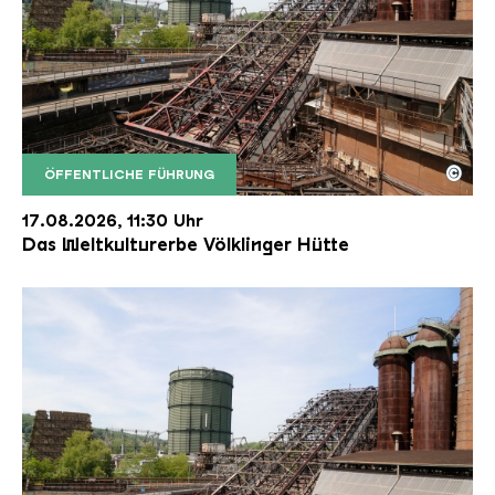
©
ÖFFENTLICHE FÜHRUNG
Der Erzschrägaufzug der Völklinger Hütte mit de
Copyright: Weltkulturerbe Völklinger Hütte | Karl 
17.08.2026, 11:30 Uhr
Das Weltkulturerbe Völklinger Hütte