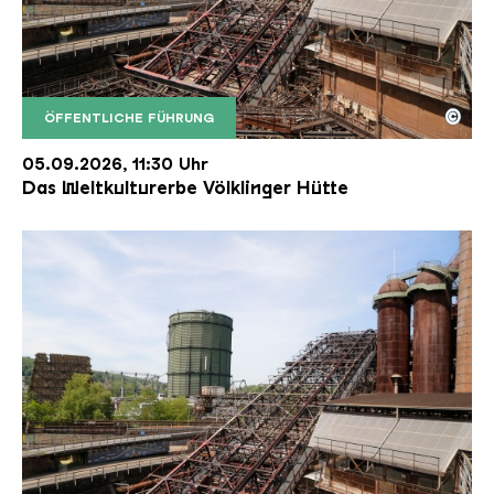
©
ÖFFENTLICHE FÜHRUNG
Der Erzschrägaufzug der Völklinger Hütte mit de
Copyright: Weltkulturerbe Völklinger Hütte | Karl 
05.09.2026, 11:30 Uhr
Das Weltkulturerbe Völklinger Hütte