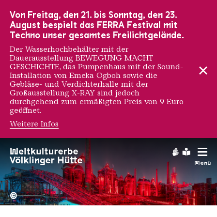
Zur Hauptnavigation
Zur Suche
Zum Inhalt
Zur Fußnavigation
Von Freitag, den 21. bis Sonntag, den 23.
August bespielt das FERRA Festival mit
Techno unser gesamtes Freilichtgelände.
Der Wasserhochbehälter mit der
Dauerausstellung BEWEGUNG MACHT
GESCHICHTE, das Pumpenhaus mit der Sound-
Installation von Emeka Ogboh sowie die
Gebläse- und Verdichterhalle mit der
Großausstellung X-RAY sind jedoch
durchgehend zum ermäßigten Preis von 9 Euro
geöffnet.
Weitere Infos
Gebärdens
Leichte
Menü
Hochofengruppe in Rot
Copyright: Weltkulturerbe 
©