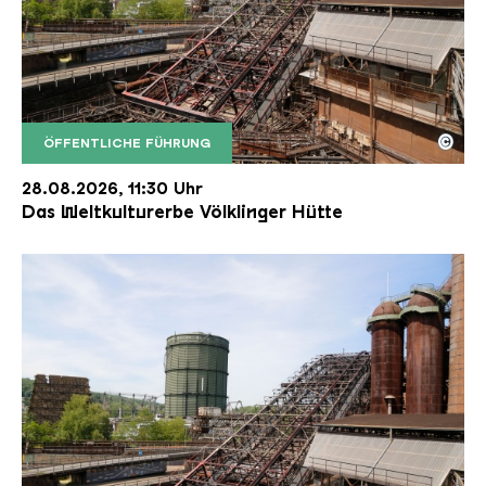
©
ÖFFENTLICHE FÜHRUNG
Der Erzschrägaufzug der Völklinger Hütte mit de
Copyright: Weltkulturerbe Völklinger Hütte | Karl 
28.08.2026, 11:30 Uhr
Das Weltkulturerbe Völklinger Hütte