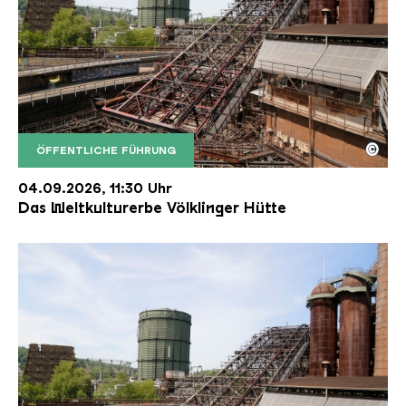
©
ÖFFENTLICHE FÜHRUNG
Der Erzschrägaufzug der Völklinger Hütte mit de
Copyright: Weltkulturerbe Völklinger Hütte | Karl 
04.09.2026, 11:30 Uhr
Das Weltkulturerbe Völklinger Hütte