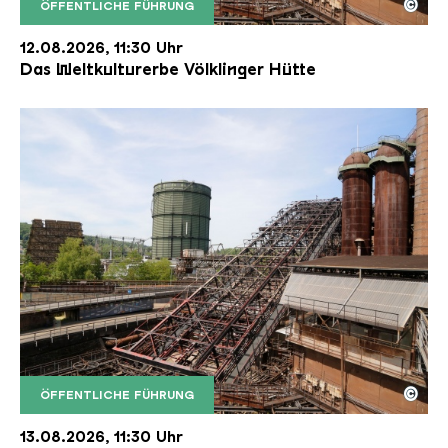
©
ÖFFENTLICHE FÜHRUNG
Der Erzschrägaufzug der Völklinger Hütte mit de
Copyright: Weltkulturerbe Völklinger Hütte | Karl 
12.08.2026, 11:30 Uhr
Das Weltkulturerbe Völklinger Hütte
©
ÖFFENTLICHE FÜHRUNG
Der Erzschrägaufzug der Völklinger Hütte mit de
Copyright: Weltkulturerbe Völklinger Hütte | Karl 
13.08.2026, 11:30 Uhr