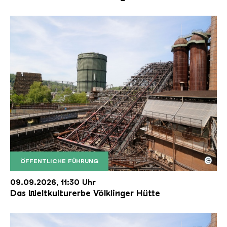
©
ÖFFENTLICHE FÜHRUNG
Der Erzschrägaufzug der Völklinger Hütte mit de
Copyright: Weltkulturerbe Völklinger Hütte | Karl 
09.09.2026, 11:30 Uhr
Das Weltkulturerbe Völklinger Hütte