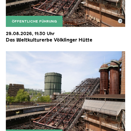
©
ÖFFENTLICHE FÜHRUNG
Der Erzschrägaufzug der Völklinger Hütte mit de
Copyright: Weltkulturerbe Völklinger Hütte | Karl 
29.08.2026, 11:30 Uhr
Das Weltkulturerbe Völklinger Hütte