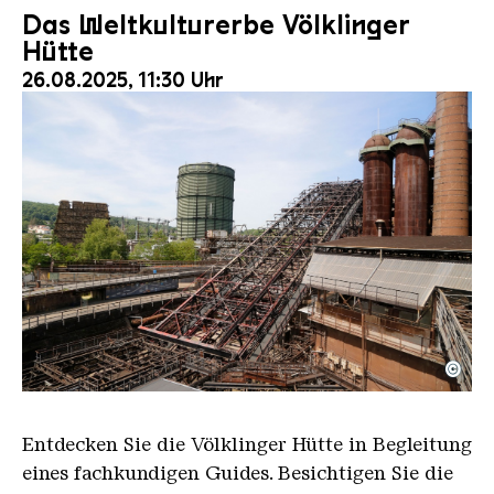
Das Weltkulturerbe Völklinger
Hütte
26.08.2025, 11:30 Uhr
©
Der Erzschrägaufzug der Völklinger Hütte mit de
Copyright: Weltkulturerbe Völklinger Hütte | Karl 
Entdecken Sie die Völklinger Hütte in Begleitung
eines fachkundigen Guides. Besichtigen Sie die