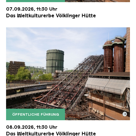
Der Erzschrägaufzug der Völklinger Hütte mit de
Copyright: Weltkulturerbe Völklinger Hütte | Karl 
07.09.2026, 11:30 Uhr
Das Weltkulturerbe Völklinger Hütte
©
ÖFFENTLICHE FÜHRUNG
Der Erzschrägaufzug der Völklinger Hütte mit de
Copyright: Weltkulturerbe Völklinger Hütte | Karl 
08.09.2026, 11:30 Uhr
Das Weltkulturerbe Völklinger Hütte