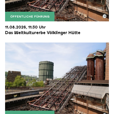
©
ÖFFENTLICHE FÜHRUNG
Der Erzschrägaufzug der Völklinger Hütte mit de
Copyright: Weltkulturerbe Völklinger Hütte | Karl 
11.08.2026, 11:30 Uhr
Das Weltkulturerbe Völklinger Hütte