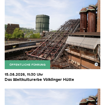
©
ÖFFENTLICHE FÜHRUNG
Der Erzschrägaufzug der Völklinger Hütte mit de
Copyright: Weltkulturerbe Völklinger Hütte | Karl 
15.08.2026, 11:30 Uhr
Das Weltkulturerbe Völklinger Hütte