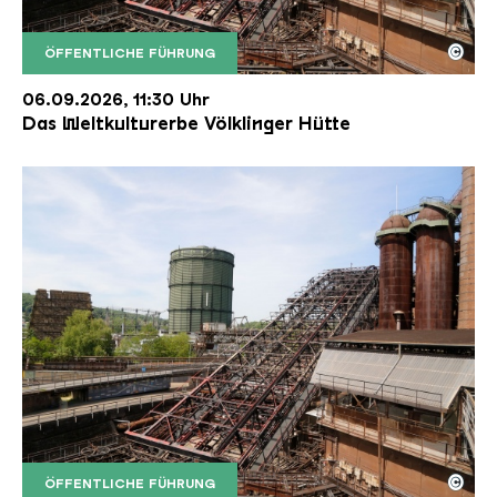
©
ÖFFENTLICHE FÜHRUNG
Der Erzschrägaufzug der Völklinger Hütte mit de
Copyright: Weltkulturerbe Völklinger Hütte | Karl 
06.09.2026, 11:30 Uhr
Das Weltkulturerbe Völklinger Hütte
©
ÖFFENTLICHE FÜHRUNG