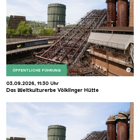
©
ÖFFENTLICHE FÜHRUNG
Der Erzschrägaufzug der Völklinger Hütte mit de
Copyright: Weltkulturerbe Völklinger Hütte | Karl 
03.09.2026, 11:30 Uhr
Das Weltkulturerbe Völklinger Hütte