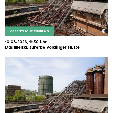
©
ÖFFENTLICHE FÜHRUNG
Der Erzschrägaufzug der Völklinger Hütte mit de
Copyright: Weltkulturerbe Völklinger Hütte | Karl 
10.08.2026, 11:30 Uhr
Das Weltkulturerbe Völklinger Hütte