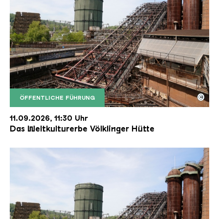
©
ÖFFENTLICHE FÜHRUNG
Der Erzschrägaufzug der Völklinger Hütte mit de
Copyright: Weltkulturerbe Völklinger Hütte | Karl 
11.09.2026, 11:30 Uhr
Das Weltkulturerbe Völklinger Hütte