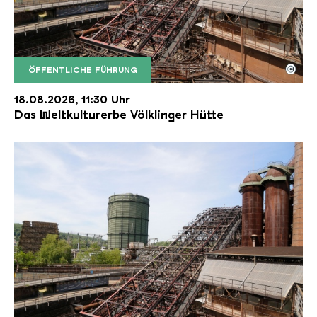
©
ÖFFENTLICHE FÜHRUNG
Der Erzschrägaufzug der Völklinger Hütte mit de
Copyright: Weltkulturerbe Völklinger Hütte | Karl 
18.08.2026, 11:30 Uhr
Das Weltkulturerbe Völklinger Hütte