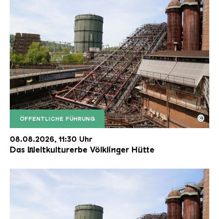
©
ÖFFENTLICHE FÜHRUNG
Der Erzschrägaufzug der Völklinger Hütte mit de
Copyright: Weltkulturerbe Völklinger Hütte | Karl 
08.08.2026, 11:30 Uhr
Das Weltkulturerbe Völklinger Hütte