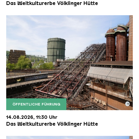
Das Weltkulturerbe Völklinger Hütte
©
ÖFFENTLICHE FÜHRUNG
Der Erzschrägaufzug der Völklinger Hütte mit de
Copyright: Weltkulturerbe Völklinger Hütte | Karl 
14.08.2026, 11:30 Uhr
Das Weltkulturerbe Völklinger Hütte