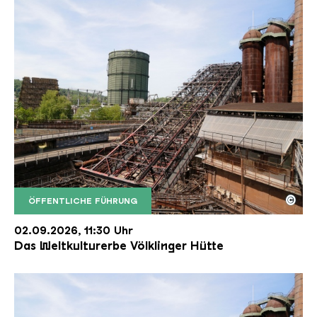
©
ÖFFENTLICHE FÜHRUNG
Der Erzschrägaufzug der Völklinger Hütte mit de
Copyright: Weltkulturerbe Völklinger Hütte | Karl 
02.09.2026, 11:30 Uhr
Das Weltkulturerbe Völklinger Hütte