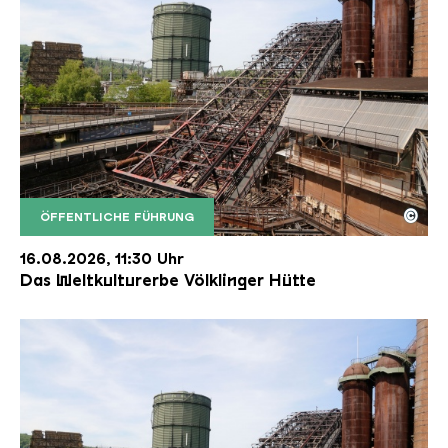
©
ÖFFENTLICHE FÜHRUNG
Der Erzschrägaufzug der Völklinger Hütte mit de
Copyright: Weltkulturerbe Völklinger Hütte | Karl 
16.08.2026, 11:30 Uhr
Das Weltkulturerbe Völklinger Hütte