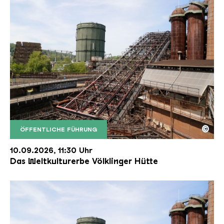
©
ÖFFENTLICHE FÜHRUNG
Der Erzschrägaufzug der Völklinger Hütte mit de
Copyright: Weltkulturerbe Völklinger Hütte | Karl 
10.09.2026, 11:30 Uhr
Das Weltkulturerbe Völklinger Hütte