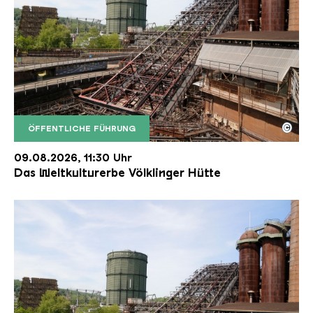
©
ÖFFENTLICHE FÜHRUNG
Der Erzschrägaufzug der Völklinger Hütte mit de
Copyright: Weltkulturerbe Völklinger Hütte | Karl 
09.08.2026, 11:30 Uhr
Das Weltkulturerbe Völklinger Hütte