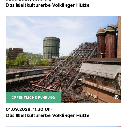
Das Weltkulturerbe Völklinger Hütte
©
ÖFFENTLICHE FÜHRUNG
Der Erzschrägaufzug der Völklinger Hütte mit de
Copyright: Weltkulturerbe Völklinger Hütte | Karl 
01.09.2026, 11:30 Uhr
Das Weltkulturerbe Völklinger Hütte