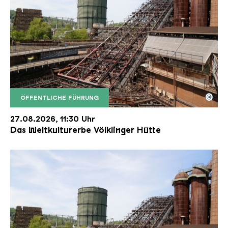
©
ÖFFENTLICHE FÜHRUNG
Der Erzschrägaufzug der Völklinger Hütte mit de
Copyright: Weltkulturerbe Völklinger Hütte | Karl 
27.08.2026, 11:30 Uhr
Das Weltkulturerbe Völklinger Hütte