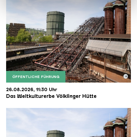
haben oder die sie im Rahmen Ihrer Nutzung der Dienste
gesammelt haben.
©
ÖFFENTLICHE FÜHRUNG
Der Erzschrägaufzug der Völklinger Hütte mit de
Copyright: Weltkulturerbe Völklinger Hütte | Karl 
26.08.2026, 11:30 Uhr
Das Weltkulturerbe Völklinger Hütte