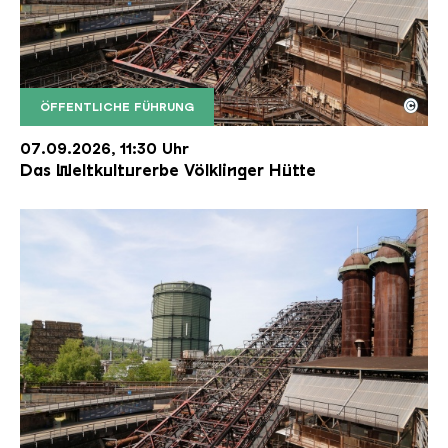
©
ÖFFENTLICHE FÜHRUNG
Der Erzschrägaufzug der Völklinger Hütte mit de
Copyright: Weltkulturerbe Völklinger Hütte | Karl 
07.09.2026, 11:30 Uhr
Das Weltkulturerbe Völklinger Hütte