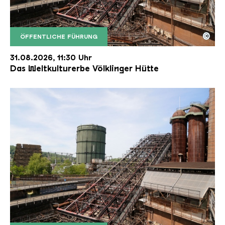
©
ÖFFENTLICHE FÜHRUNG
Der Erzschrägaufzug der Völklinger Hütte mit de
Copyright: Weltkulturerbe Völklinger Hütte | Karl 
31.08.2026, 11:30 Uhr
Das Weltkulturerbe Völklinger Hütte