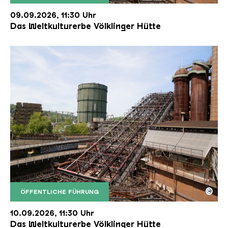
Der Erzschrägaufzug der Völklinger Hütte mit de
Copyright: Weltkulturerbe Völklinger Hütte | Karl 
09.09.2026, 11:30 Uhr
Das Weltkulturerbe Völklinger Hütte
©
ÖFFENTLICHE FÜHRUNG
Der Erzschrägaufzug der Völklinger Hütte mit de
Copyright: Weltkulturerbe Völklinger Hütte | Karl 
10.09.2026, 11:30 Uhr
Das Weltkulturerbe Völklinger Hütte