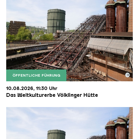
©
ÖFFENTLICHE FÜHRUNG
Der Erzschrägaufzug der Völklinger Hütte mit de
Copyright: Weltkulturerbe Völklinger Hütte | Karl 
10.08.2026, 11:30 Uhr
Das Weltkulturerbe Völklinger Hütte