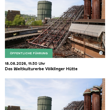
©
ÖFFENTLICHE FÜHRUNG
Der Erzschrägaufzug der Völklinger Hütte mit de
Copyright: Weltkulturerbe Völklinger Hütte | Karl 
18.08.2026, 11:30 Uhr
Das Weltkulturerbe Völklinger Hütte