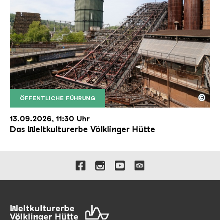
©
ÖFFENTLICHE FÜHRUNG
Der Erzschrägaufzug der Völklinger Hütte mit de
Copyright: Weltkulturerbe Völklinger Hütte | Karl 
13.09.2026, 11:30 Uhr
Das Weltkulturerbe Völklinger Hütte
Verlinkungen zu unseren 