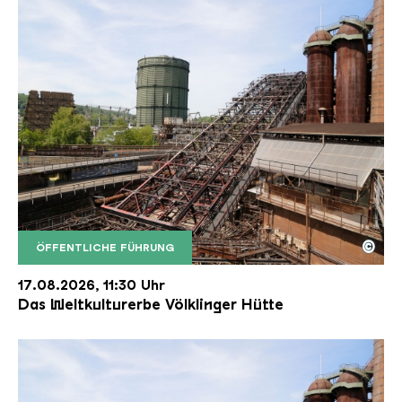
©
ÖFFENTLICHE FÜHRUNG
Der Erzschrägaufzug der Völklinger Hütte mit de
Copyright: Weltkulturerbe Völklinger Hütte | Karl 
17.08.2026, 11:30 Uhr
Das Weltkulturerbe Völklinger Hütte