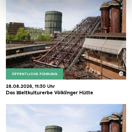
haben oder die sie im Rahmen Ihrer Nutzung der Dienste
gesammelt haben.
©
ÖFFENTLICHE FÜHRUNG
Der Erzschrägaufzug der Völklinger Hütte mit de
Copyright: Weltkulturerbe Völklinger Hütte | Karl 
28.08.2026, 11:30 Uhr
Das Weltkulturerbe Völklinger Hütte