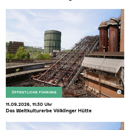
©
ÖFFENTLICHE FÜHRUNG
Der Erzschrägaufzug der Völklinger Hütte mit de
Copyright: Weltkulturerbe Völklinger Hütte | Karl 
11.09.2026, 11:30 Uhr
Das Weltkulturerbe Völklinger Hütte