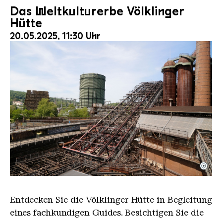
Das Weltkulturerbe Völklinger
Hütte
20.05.2025, 11:30 Uhr
©
Der Erzschrägaufzug der Völklinger Hütte mit de
Copyright: Weltkulturerbe Völklinger Hütte | Karl 
Entdecken Sie die Völklinger Hütte in Begleitung
eines fachkundigen Guides. Besichtigen Sie die