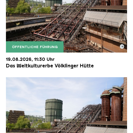
©
ÖFFENTLICHE FÜHRUNG
Der Erzschrägaufzug der Völklinger Hütte mit de
Copyright: Weltkulturerbe Völklinger Hütte | Karl 
19.08.2026, 11:30 Uhr
Das Weltkulturerbe Völklinger Hütte