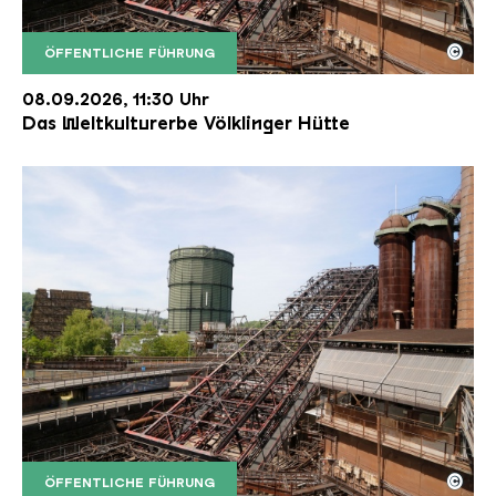
©
ÖFFENTLICHE FÜHRUNG
Der Erzschrägaufzug der Völklinger Hütte mit de
Copyright: Weltkulturerbe Völklinger Hütte | Karl 
08.09.2026, 11:30 Uhr
Das Weltkulturerbe Völklinger Hütte
©
ÖFFENTLICHE FÜHRUNG