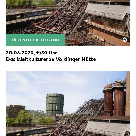
©
ÖFFENTLICHE FÜHRUNG
Der Erzschrägaufzug der Völklinger Hütte mit de
Copyright: Weltkulturerbe Völklinger Hütte | Karl 
30.08.2026, 11:30 Uhr
Das Weltkulturerbe Völklinger Hütte