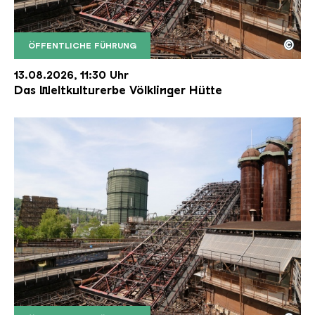
©
ÖFFENTLICHE FÜHRUNG
Der Erzschrägaufzug der Völklinger Hütte mit de
Copyright: Weltkulturerbe Völklinger Hütte | Karl 
13.08.2026, 11:30 Uhr
Das Weltkulturerbe Völklinger Hütte