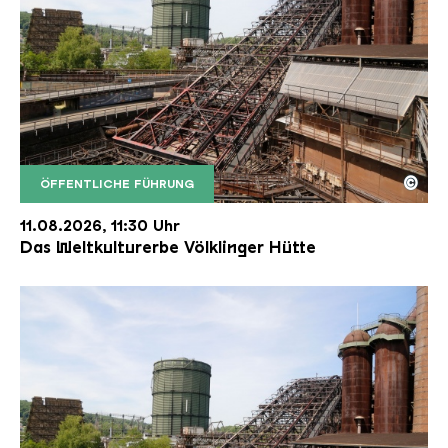
©
ÖFFENTLICHE FÜHRUNG
Der Erzschrägaufzug der Völklinger Hütte mit de
Copyright: Weltkulturerbe Völklinger Hütte | Karl 
11.08.2026, 11:30 Uhr
Das Weltkulturerbe Völklinger Hütte