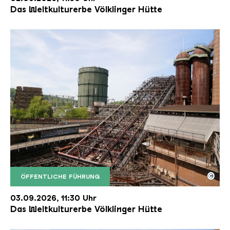
Das Weltkulturerbe Völklinger Hütte
©
ÖFFENTLICHE FÜHRUNG
Der Erzschrägaufzug der Völklinger Hütte mit de
Copyright: Weltkulturerbe Völklinger Hütte | Karl 
03.09.2026, 11:30 Uhr
Das Weltkulturerbe Völklinger Hütte