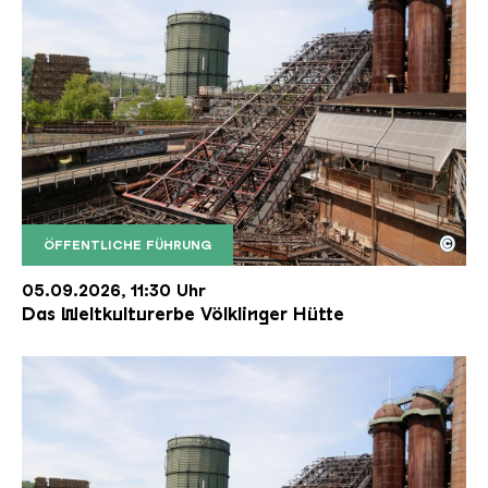
©
ÖFFENTLICHE FÜHRUNG
Der Erzschrägaufzug der Völklinger Hütte mit de
Copyright: Weltkulturerbe Völklinger Hütte | Karl 
05.09.2026, 11:30 Uhr
Das Weltkulturerbe Völklinger Hütte