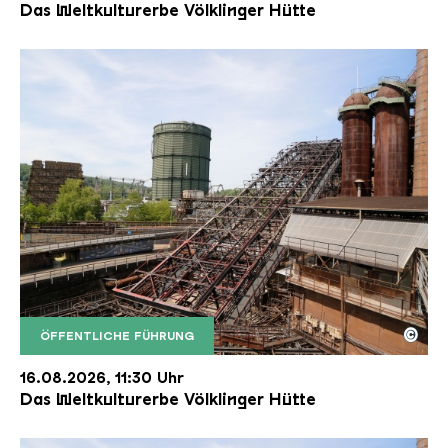
Das Weltkulturerbe Völklinger Hütte
©
ÖFFENTLICHE FÜHRUNG
Der Erzschrägaufzug der Völklinger Hütte mit de
Copyright: Weltkulturerbe Völklinger Hütte | Karl 
16.08.2026, 11:30 Uhr
Das Weltkulturerbe Völklinger Hütte