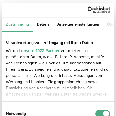
25.08.2026, 11:30 Uhr
Das Weltkulturerbe Völklinger Hütte
Zustimmung
Details
Anzeigeneinstellungen
Über
Verantwortungsvoller Umgang mit Ihren Daten
Wir und
unsere 1022 Partner
verarbeiten Ihre
persönlichen Daten, wie z. B. Ihre IP-Adresse, mithilfe
von Technologien wie Cookies, um Informationen auf
Ihrem Gerät zu speichern und darauf zuzugreifen und so
personalisierte Werbung und Inhalte, Messungen von
Werbung und Inhalten, Zielgruppenforschung sowie
Entwicklung von Angeboten zu ermöglichen. Sie
entscheiden darüber, wer Ihre Daten für welche Zwecke
©
ÖFFENTLICHE FÜHRUNG
Der Erzschrägaufzug der Völklinger Hütte mit de
Copyright: Weltkulturerbe Völklinger Hütte | Karl 
nutzt. Sie können Ihre Einwilligung jederzeit über die
26.08.2026, 11:30 Uhr
Cookie-Erklärung oder durch Klicken auf das Privacy
Einwilligungsauswahl
Das Weltkulturerbe Völklinger Hütte
Trigger Symbol ändern oder widerrufen
Notwendig