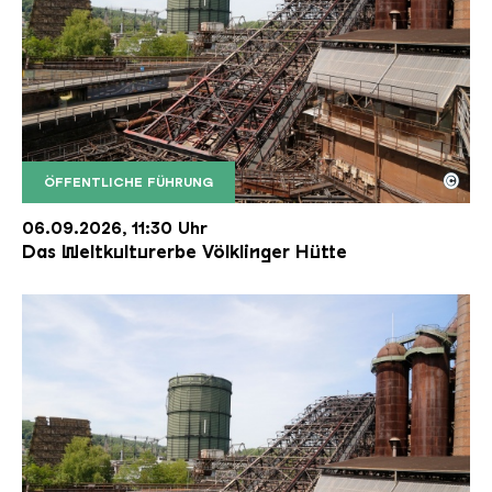
©
ÖFFENTLICHE FÜHRUNG
Der Erzschrägaufzug der Völklinger Hütte mit de
Copyright: Weltkulturerbe Völklinger Hütte | Karl 
06.09.2026, 11:30 Uhr
Das Weltkulturerbe Völklinger Hütte