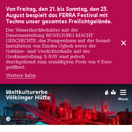
Zur Hauptnavigation
Zur Suche
Zum Inhalt
Zur Fußnavigation
Von Freitag, den 21. bis Sonntag, den 23.
August bespielt das FERRA Festival mit
Techno unser gesamtes Freilichtgelände.
Der Wasserhochbehälter mit der
Dauerausstellung BEWEGUNG MACHT
GESCHICHTE, das Pumpenhaus mit der Sound-
Installation von Emeka Ogboh sowie die
Gebläse- und Verdichterhalle mit der
Großausstellung X-RAY sind jedoch
durchgehend zum ermäßigten Preis von 9 Euro
geöffnet.
Weitere Infos
Gebärdens
Leichte
Menü
Hochofengruppe in Rot
Copyright: Weltkulturerbe 
©