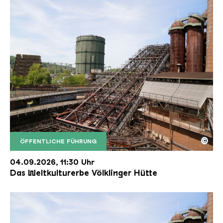
©
ÖFFENTLICHE FÜHRUNG
Der Erzschrägaufzug der Völklinger Hütte mit de
Copyright: Weltkulturerbe Völklinger Hütte | Karl 
04.09.2026, 11:30 Uhr
Das Weltkulturerbe Völklinger Hütte