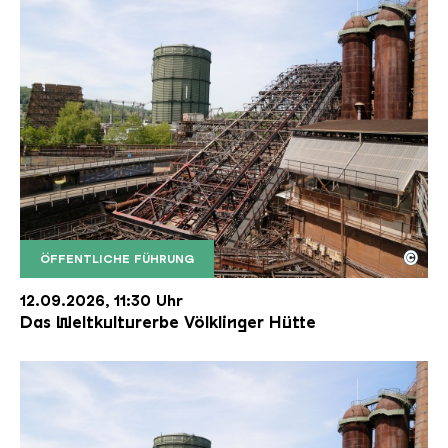
©
ÖFFENTLICHE FÜHRUNG
Der Erzschrägaufzug der Völklinger Hütte mit de
Copyright: Weltkulturerbe Völklinger Hütte | Karl 
12.09.2026, 11:30 Uhr
Das Weltkulturerbe Völklinger Hütte