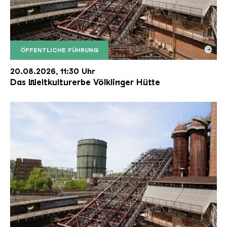
©
ÖFFENTLICHE FÜHRUNG
Der Erzschrägaufzug der Völklinger Hütte mit de
Copyright: Weltkulturerbe Völklinger Hütte | Karl 
20.08.2026, 11:30 Uhr
Das Weltkulturerbe Völklinger Hütte