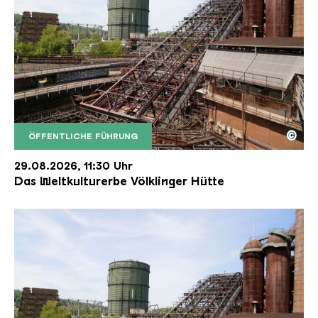
©
ÖFFENTLICHE FÜHRUNG
Der Erzschrägaufzug der Völklinger Hütte mit de
Copyright: Weltkulturerbe Völklinger Hütte | Karl 
29.08.2026, 11:30 Uhr
Das Weltkulturerbe Völklinger Hütte