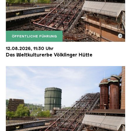
©
ÖFFENTLICHE FÜHRUNG
Der Erzschrägaufzug der Völklinger Hütte mit de
Copyright: Weltkulturerbe Völklinger Hütte | Karl 
12.08.2026, 11:30 Uhr
Das Weltkulturerbe Völklinger Hütte