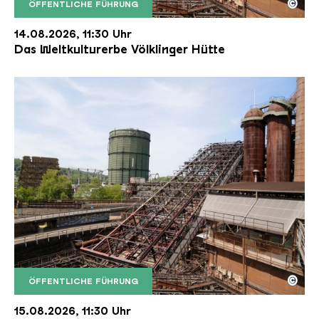
©
ÖFFENTLICHE FÜHRUNG
Der Erzschrägaufzug der Völklinger Hütte mit de
Copyright: Weltkulturerbe Völklinger Hütte | Karl 
14.08.2026, 11:30 Uhr
Das Weltkulturerbe Völklinger Hütte
©
ÖFFENTLICHE FÜHRUNG
Der Erzschrägaufzug der Völklinger Hütte mit de
Copyright: Weltkulturerbe Völklinger Hütte | Karl 
15.08.2026, 11:30 Uhr