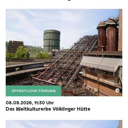
©
ÖFFENTLICHE FÜHRUNG
Der Erzschrägaufzug der Völklinger Hütte mit de
Copyright: Weltkulturerbe Völklinger Hütte | Karl 
08.09.2026, 11:30 Uhr
Das Weltkulturerbe Völklinger Hütte