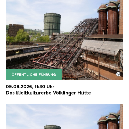
©
ÖFFENTLICHE FÜHRUNG
Der Erzschrägaufzug der Völklinger Hütte mit de
Copyright: Weltkulturerbe Völklinger Hütte | Karl 
09.09.2026, 11:30 Uhr
Das Weltkulturerbe Völklinger Hütte