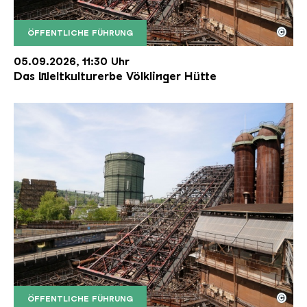
©
ÖFFENTLICHE FÜHRUNG
Der Erzschrägaufzug der Völklinger Hütte mit de
Copyright: Weltkulturerbe Völklinger Hütte | Karl 
05.09.2026, 11:30 Uhr
Das Weltkulturerbe Völklinger Hütte
©
ÖFFENTLICHE FÜHRUNG