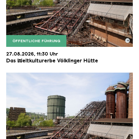
©
ÖFFENTLICHE FÜHRUNG
Der Erzschrägaufzug der Völklinger Hütte mit de
Copyright: Weltkulturerbe Völklinger Hütte | Karl 
27.08.2026, 11:30 Uhr
Das Weltkulturerbe Völklinger Hütte