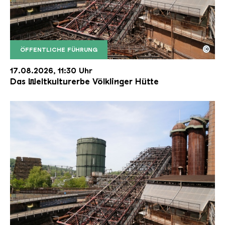
©
ÖFFENTLICHE FÜHRUNG
Der Erzschrägaufzug der Völklinger Hütte mit de
Copyright: Weltkulturerbe Völklinger Hütte | Karl 
17.08.2026, 11:30 Uhr
Das Weltkulturerbe Völklinger Hütte