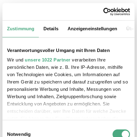
19.08.2026, 11:30 Uhr
Das Weltkulturerbe Völklinger Hütte
Zustimmung
Details
Anzeigeneinstellungen
Über
Verantwortungsvoller Umgang mit Ihren Daten
Wir und
unsere 1022 Partner
verarbeiten Ihre
persönlichen Daten, wie z. B. Ihre IP-Adresse, mithilfe
von Technologien wie Cookies, um Informationen auf
Ihrem Gerät zu speichern und darauf zuzugreifen und so
personalisierte Werbung und Inhalte, Messungen von
Werbung und Inhalten, Zielgruppenforschung sowie
Entwicklung von Angeboten zu ermöglichen. Sie
entscheiden darüber, wer Ihre Daten für welche Zwecke
©
ÖFFENTLICHE FÜHRUNG
Der Erzschrägaufzug der Völklinger Hütte mit de
Copyright: Weltkulturerbe Völklinger Hütte | Karl 
nutzt. Sie können Ihre Einwilligung jederzeit über die
20.08.2026, 11:30 Uhr
Cookie-Erklärung oder durch Klicken auf das Privacy
Einwilligungsauswahl
Das Weltkulturerbe Völklinger Hütte
Trigger Symbol ändern oder widerrufen
Notwendig