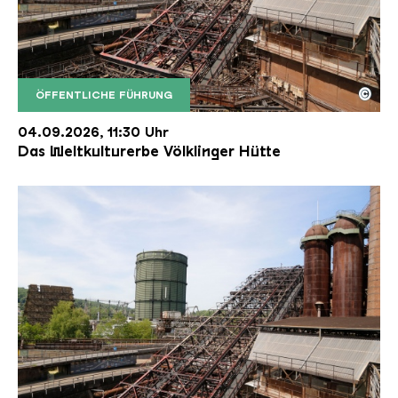
©
ÖFFENTLICHE FÜHRUNG
Der Erzschrägaufzug der Völklinger Hütte mit de
Copyright: Weltkulturerbe Völklinger Hütte | Karl 
04.09.2026, 11:30 Uhr
Das Weltkulturerbe Völklinger Hütte