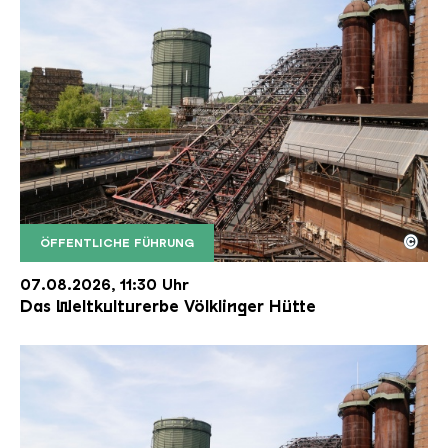
©
ÖFFENTLICHE FÜHRUNG
Der Erzschrägaufzug der Völklinger Hütte mit de
Copyright: Weltkulturerbe Völklinger Hütte | Karl 
07.08.2026, 11:30 Uhr
Das Weltkulturerbe Völklinger Hütte