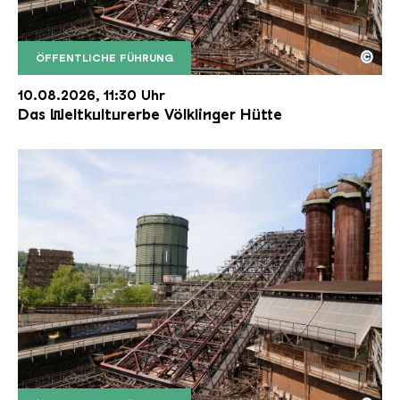
©
ÖFFENTLICHE FÜHRUNG
Der Erzschrägaufzug der Völklinger Hütte mit de
Copyright: Weltkulturerbe Völklinger Hütte | Karl 
10.08.2026, 11:30 Uhr
Das Weltkulturerbe Völklinger Hütte