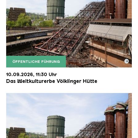
©
ÖFFENTLICHE FÜHRUNG
Der Erzschrägaufzug der Völklinger Hütte mit de
Copyright: Weltkulturerbe Völklinger Hütte | Karl 
10.09.2026, 11:30 Uhr
Das Weltkulturerbe Völklinger Hütte