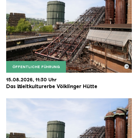
©
ÖFFENTLICHE FÜHRUNG
Der Erzschrägaufzug der Völklinger Hütte mit de
Copyright: Weltkulturerbe Völklinger Hütte | Karl 
15.08.2026, 11:30 Uhr
Das Weltkulturerbe Völklinger Hütte