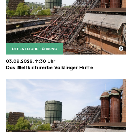
©
ÖFFENTLICHE FÜHRUNG
Der Erzschrägaufzug der Völklinger Hütte mit de
Copyright: Weltkulturerbe Völklinger Hütte | Karl 
03.09.2026, 11:30 Uhr
Das Weltkulturerbe Völklinger Hütte