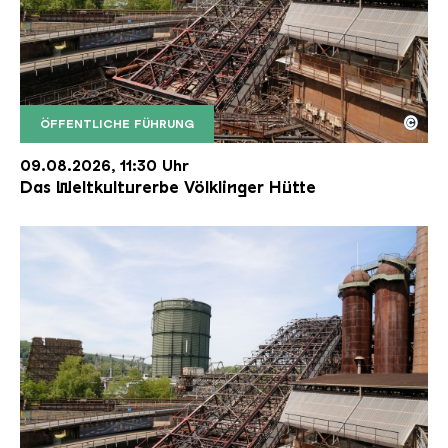
©
ÖFFENTLICHE FÜHRUNG
Der Erzschrägaufzug der Völklinger Hütte mit de
Copyright: Weltkulturerbe Völklinger Hütte | Karl 
09.08.2026, 11:30 Uhr
Das Weltkulturerbe Völklinger Hütte