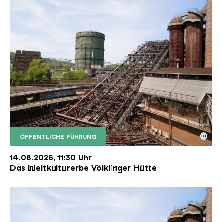
©
ÖFFENTLICHE FÜHRUNG
Der Erzschrägaufzug der Völklinger Hütte mit de
Copyright: Weltkulturerbe Völklinger Hütte | Karl 
14.08.2026, 11:30 Uhr
Das Weltkulturerbe Völklinger Hütte