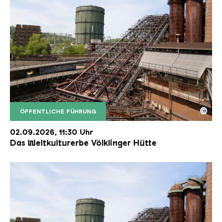
©
ÖFFENTLICHE FÜHRUNG
Der Erzschrägaufzug der Völklinger Hütte mit de
Copyright: Weltkulturerbe Völklinger Hütte | Karl 
02.09.2026, 11:30 Uhr
Das Weltkulturerbe Völklinger Hütte