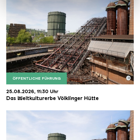
haben oder die sie im Rahmen Ihrer Nutzung der Dienste
gesammelt haben.
©
ÖFFENTLICHE FÜHRUNG
Der Erzschrägaufzug der Völklinger Hütte mit de
Copyright: Weltkulturerbe Völklinger Hütte | Karl 
25.08.2026, 11:30 Uhr
Das Weltkulturerbe Völklinger Hütte