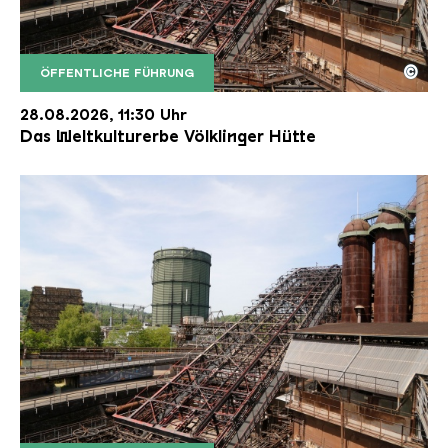
©
ÖFFENTLICHE FÜHRUNG
Der Erzschrägaufzug der Völklinger Hütte mit de
Copyright: Weltkulturerbe Völklinger Hütte | Karl 
28.08.2026, 11:30 Uhr
Das Weltkulturerbe Völklinger Hütte