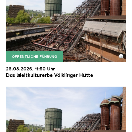
©
ÖFFENTLICHE FÜHRUNG
Der Erzschrägaufzug der Völklinger Hütte mit de
Copyright: Weltkulturerbe Völklinger Hütte | Karl 
26.08.2026, 11:30 Uhr
Das Weltkulturerbe Völklinger Hütte