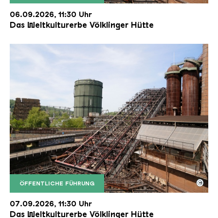
Der Erzschrägaufzug der Völklinger Hütte mit de
Copyright: Weltkulturerbe Völklinger Hütte | Karl 
06.09.2026, 11:30 Uhr
Das Weltkulturerbe Völklinger Hütte
©
ÖFFENTLICHE FÜHRUNG
Der Erzschrägaufzug der Völklinger Hütte mit de
Copyright: Weltkulturerbe Völklinger Hütte | Karl 
07.09.2026, 11:30 Uhr
Das Weltkulturerbe Völklinger Hütte