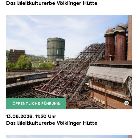
Das Weltkulturerbe Völklinger Hütte
©
ÖFFENTLICHE FÜHRUNG
Der Erzschrägaufzug der Völklinger Hütte mit de
Copyright: Weltkulturerbe Völklinger Hütte | Karl 
13.08.2026, 11:30 Uhr
Das Weltkulturerbe Völklinger Hütte