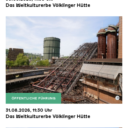
Das Weltkulturerbe Völklinger Hütte
©
ÖFFENTLICHE FÜHRUNG
Der Erzschrägaufzug der Völklinger Hütte mit de
Copyright: Weltkulturerbe Völklinger Hütte | Karl 
31.08.2026, 11:30 Uhr
Das Weltkulturerbe Völklinger Hütte