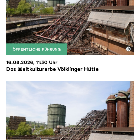
©
ÖFFENTLICHE FÜHRUNG
Der Erzschrägaufzug der Völklinger Hütte mit de
Copyright: Weltkulturerbe Völklinger Hütte | Karl 
16.08.2026, 11:30 Uhr
Das Weltkulturerbe Völklinger Hütte