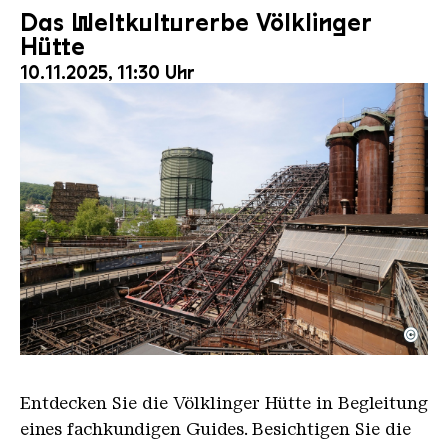
Das Weltkulturerbe Völklinger
Hütte
10.11.2025, 11:30 Uhr
©
Der Erzschrägaufzug der Völklinger Hütte mit de
Copyright: Weltkulturerbe Völklinger Hütte | Karl 
Entdecken Sie die Völklinger Hütte in Begleitung
eines fachkundigen Guides. Besichtigen Sie die