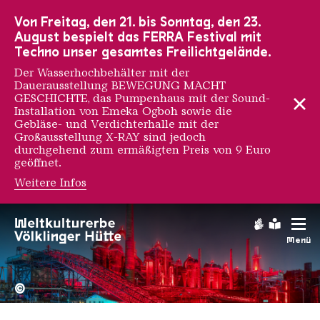
Zur Hauptnavigation
Zur Suche
Zum Inhalt
Zur Fußnavigation
Von Freitag, den 21. bis Sonntag, den 23.
August bespielt das FERRA Festival mit
Techno unser gesamtes Freilichtgelände.
Der Wasserhochbehälter mit der
Dauerausstellung BEWEGUNG MACHT
GESCHICHTE, das Pumpenhaus mit der Sound-
Installation von Emeka Ogboh sowie die
Gebläse- und Verdichterhalle mit der
Großausstellung X-RAY sind jedoch
durchgehend zum ermäßigten Preis von 9 Euro
geöffnet.
Weitere Infos
Gebärdens
Leichte
Menü
Hochofengruppe in Rot
Copyright: Weltkulturerbe 
©