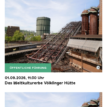
©
ÖFFENTLICHE FÜHRUNG
Der Erzschrägaufzug der Völklinger Hütte mit de
Copyright: Weltkulturerbe Völklinger Hütte | Karl 
01.09.2026, 11:30 Uhr
Das Weltkulturerbe Völklinger Hütte