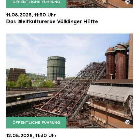
©
ÖFFENTLICHE FÜHRUNG
Der Erzschrägaufzug der Völklinger Hütte mit de
Copyright: Weltkulturerbe Völklinger Hütte | Karl 
11.08.2026, 11:30 Uhr
Das Weltkulturerbe Völklinger Hütte
©
ÖFFENTLICHE FÜHRUNG
Der Erzschrägaufzug der Völklinger Hütte mit de
Copyright: Weltkulturerbe Völklinger Hütte | Karl 
12.08.2026, 11:30 Uhr