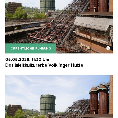
©
ÖFFENTLICHE FÜHRUNG
Der Erzschrägaufzug der Völklinger Hütte mit de
Copyright: Weltkulturerbe Völklinger Hütte | Karl 
08.08.2026, 11:30 Uhr
Das Weltkulturerbe Völklinger Hütte