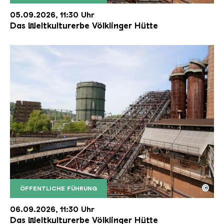
Der Erzschrägaufzug der Völklinger Hütte mit de
Copyright: Weltkulturerbe Völklinger Hütte | Karl 
05.09.2026, 11:30 Uhr
Das Weltkulturerbe Völklinger Hütte
©
ÖFFENTLICHE FÜHRUNG
Der Erzschrägaufzug der Völklinger Hütte mit de
Copyright: Weltkulturerbe Völklinger Hütte | Karl 
06.09.2026, 11:30 Uhr
Das Weltkulturerbe Völklinger Hütte