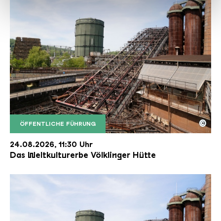
haben oder die sie im Rahmen Ihrer Nutzung der Dienste
gesammelt haben.
©
ÖFFENTLICHE FÜHRUNG
Der Erzschrägaufzug der Völklinger Hütte mit de
Copyright: Weltkulturerbe Völklinger Hütte | Karl 
24.08.2026, 11:30 Uhr
Das Weltkulturerbe Völklinger Hütte