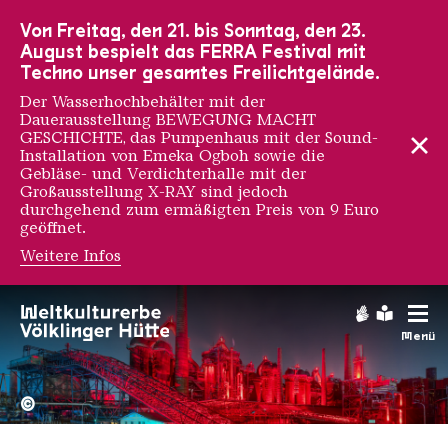
Zur Hauptnavigation
Zur Suche
Zum Inhalt
Zur Fußnavigation
Von Freitag, den 21. bis Sonntag, den 23.
August bespielt das FERRA Festival mit
Techno unser gesamtes Freilichtgelände.
Der Wasserhochbehälter mit der
Dauerausstellung BEWEGUNG MACHT
GESCHICHTE, das Pumpenhaus mit der Sound-
Installation von Emeka Ogboh sowie die
Gebläse- und Verdichterhalle mit der
Großausstellung X-RAY sind jedoch
durchgehend zum ermäßigten Preis von 9 Euro
geöffnet.
Weitere Infos
Gebärdens
Leichte
Menü
Hochofengruppe in Rot
Copyright: Weltkulturerbe 
©