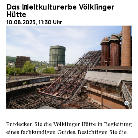
Das Weltkulturerbe Völklinger
Hütte
10.08.2025, 11:30 Uhr
©
Der Erzschrägaufzug der Völklinger Hütte mit de
Copyright: Weltkulturerbe Völklinger Hütte | Karl 
Entdecken Sie die Völklinger Hütte in Begleitung
eines fachkundigen Guides. Besichtigen Sie die