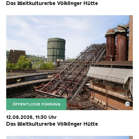
Das Weltkulturerbe Völklinger Hütte
©
ÖFFENTLICHE FÜHRUNG
Der Erzschrägaufzug der Völklinger Hütte mit de
Copyright: Weltkulturerbe Völklinger Hütte | Karl 
12.08.2026, 11:30 Uhr
Das Weltkulturerbe Völklinger Hütte