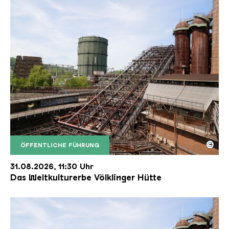
©
ÖFFENTLICHE FÜHRUNG
Der Erzschrägaufzug der Völklinger Hütte mit de
Copyright: Weltkulturerbe Völklinger Hütte | Karl 
31.08.2026, 11:30 Uhr
Das Weltkulturerbe Völklinger Hütte