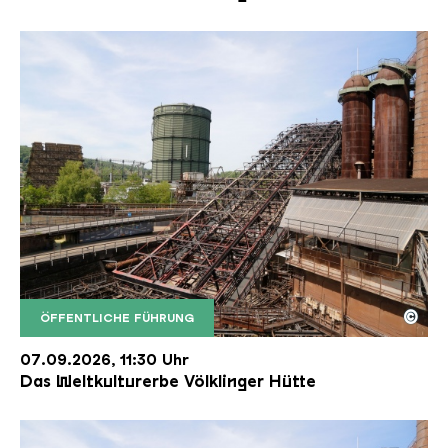
©
ÖFFENTLICHE FÜHRUNG
Der Erzschrägaufzug der Völklinger Hütte mit de
Copyright: Weltkulturerbe Völklinger Hütte | Karl 
07.09.2026, 11:30 Uhr
Das Weltkulturerbe Völklinger Hütte