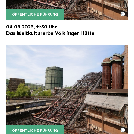
©
ÖFFENTLICHE FÜHRUNG
Der Erzschrägaufzug der Völklinger Hütte mit de
Copyright: Weltkulturerbe Völklinger Hütte | Karl 
04.09.2026, 11:30 Uhr
Das Weltkulturerbe Völklinger Hütte
©
ÖFFENTLICHE FÜHRUNG