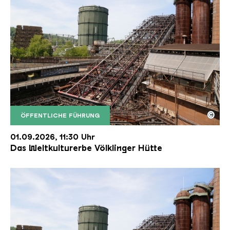
©
ÖFFENTLICHE FÜHRUNG
Der Erzschrägaufzug der Völklinger Hütte mit de
Copyright: Weltkulturerbe Völklinger Hütte | Karl 
01.09.2026, 11:30 Uhr
Das Weltkulturerbe Völklinger Hütte