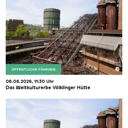
©
ÖFFENTLICHE FÜHRUNG
Der Erzschrägaufzug der Völklinger Hütte mit de
Copyright: Weltkulturerbe Völklinger Hütte | Karl 
06.08.2026, 11:30 Uhr
Das Weltkulturerbe Völklinger Hütte