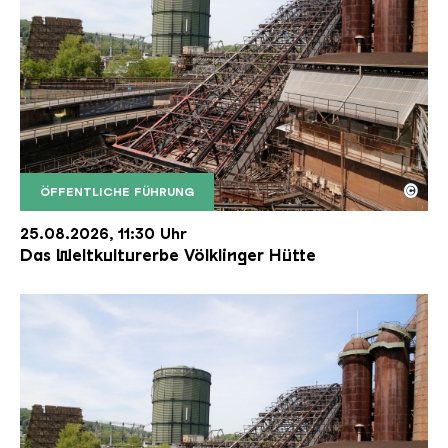
©
ÖFFENTLICHE FÜHRUNG
Der Erzschrägaufzug der Völklinger Hütte mit de
Copyright: Weltkulturerbe Völklinger Hütte | Karl 
25.08.2026, 11:30 Uhr
Das Weltkulturerbe Völklinger Hütte