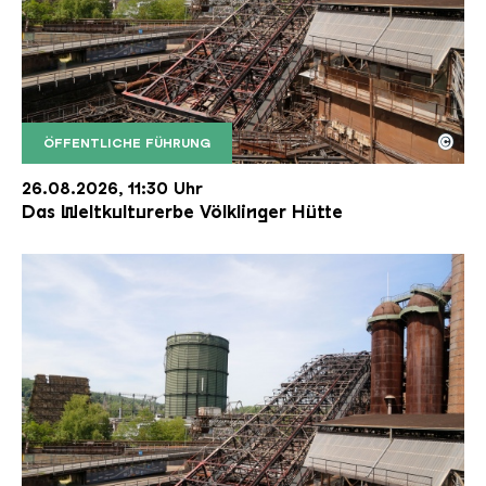
©
ÖFFENTLICHE FÜHRUNG
Der Erzschrägaufzug der Völklinger Hütte mit de
Copyright: Weltkulturerbe Völklinger Hütte | Karl 
26.08.2026, 11:30 Uhr
Das Weltkulturerbe Völklinger Hütte