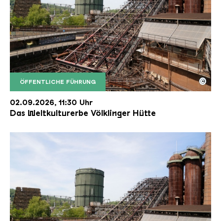
©
ÖFFENTLICHE FÜHRUNG
Der Erzschrägaufzug der Völklinger Hütte mit de
Copyright: Weltkulturerbe Völklinger Hütte | Karl 
02.09.2026, 11:30 Uhr
Das Weltkulturerbe Völklinger Hütte