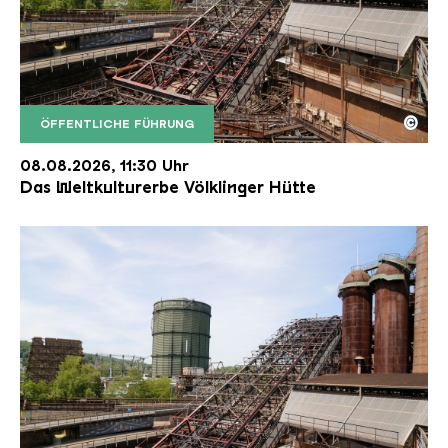
©
ÖFFENTLICHE FÜHRUNG
Der Erzschrägaufzug der Völklinger Hütte mit de
Copyright: Weltkulturerbe Völklinger Hütte | Karl 
08.08.2026, 11:30 Uhr
Das Weltkulturerbe Völklinger Hütte