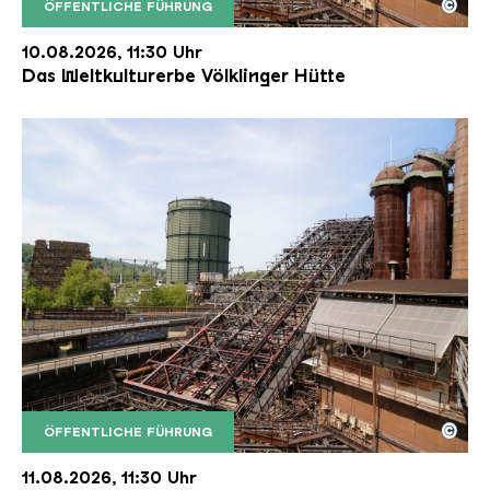
©
ÖFFENTLICHE FÜHRUNG
Der Erzschrägaufzug der Völklinger Hütte mit de
Copyright: Weltkulturerbe Völklinger Hütte | Karl 
10.08.2026, 11:30 Uhr
Das Weltkulturerbe Völklinger Hütte
©
ÖFFENTLICHE FÜHRUNG
Der Erzschrägaufzug der Völklinger Hütte mit de
Copyright: Weltkulturerbe Völklinger Hütte | Karl 
11.08.2026, 11:30 Uhr