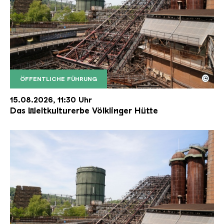
©
ÖFFENTLICHE FÜHRUNG
Der Erzschrägaufzug der Völklinger Hütte mit de
Copyright: Weltkulturerbe Völklinger Hütte | Karl 
15.08.2026, 11:30 Uhr
Das Weltkulturerbe Völklinger Hütte