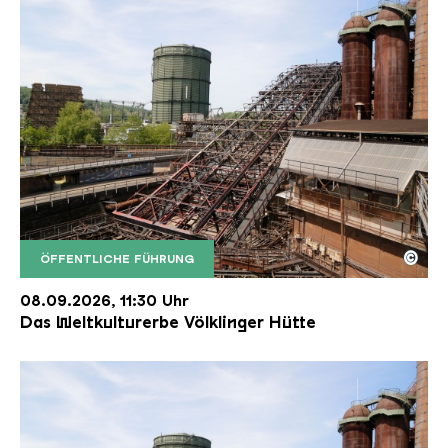
©
ÖFFENTLICHE FÜHRUNG
Der Erzschrägaufzug der Völklinger Hütte mit de
Copyright: Weltkulturerbe Völklinger Hütte | Karl 
08.09.2026, 11:30 Uhr
Das Weltkulturerbe Völklinger Hütte