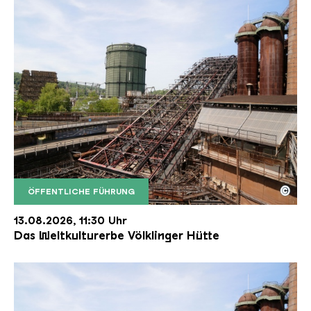
©
ÖFFENTLICHE FÜHRUNG
Der Erzschrägaufzug der Völklinger Hütte mit de
Copyright: Weltkulturerbe Völklinger Hütte | Karl 
13.08.2026, 11:30 Uhr
Das Weltkulturerbe Völklinger Hütte