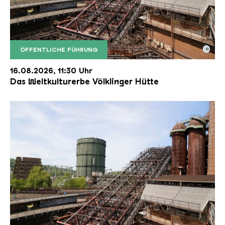
©
ÖFFENTLICHE FÜHRUNG
Der Erzschrägaufzug der Völklinger Hütte mit de
Copyright: Weltkulturerbe Völklinger Hütte | Karl 
16.08.2026, 11:30 Uhr
Das Weltkulturerbe Völklinger Hütte