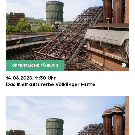
©
ÖFFENTLICHE FÜHRUNG
Der Erzschrägaufzug der Völklinger Hütte mit de
Copyright: Weltkulturerbe Völklinger Hütte | Karl 
14.08.2026, 11:30 Uhr
Das Weltkulturerbe Völklinger Hütte