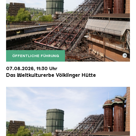
©
ÖFFENTLICHE FÜHRUNG
Der Erzschrägaufzug der Völklinger Hütte mit de
Copyright: Weltkulturerbe Völklinger Hütte | Karl 
07.08.2026, 11:30 Uhr
Das Weltkulturerbe Völklinger Hütte