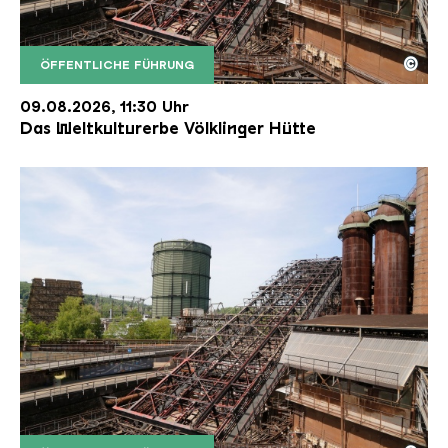
©
ÖFFENTLICHE FÜHRUNG
Der Erzschrägaufzug der Völklinger Hütte mit de
Copyright: Weltkulturerbe Völklinger Hütte | Karl 
09.08.2026, 11:30 Uhr
Das Weltkulturerbe Völklinger Hütte