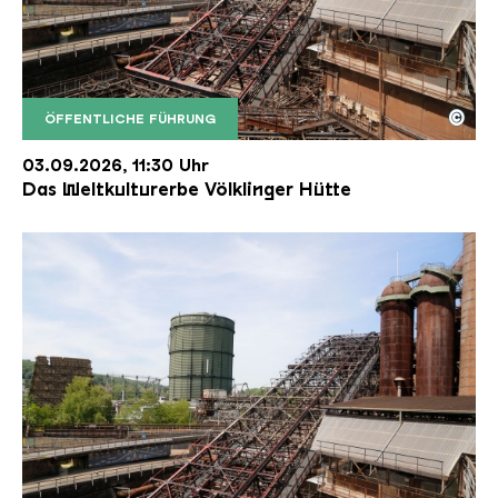
©
ÖFFENTLICHE FÜHRUNG
Der Erzschrägaufzug der Völklinger Hütte mit de
Copyright: Weltkulturerbe Völklinger Hütte | Karl 
03.09.2026, 11:30 Uhr
Das Weltkulturerbe Völklinger Hütte