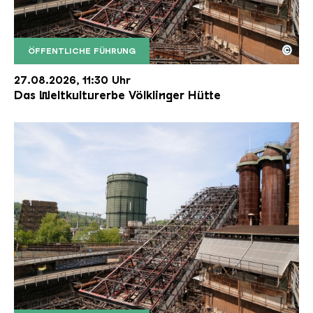
©
ÖFFENTLICHE FÜHRUNG
Der Erzschrägaufzug der Völklinger Hütte mit de
Copyright: Weltkulturerbe Völklinger Hütte | Karl 
27.08.2026, 11:30 Uhr
Das Weltkulturerbe Völklinger Hütte