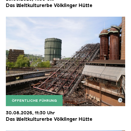
Das Weltkulturerbe Völklinger Hütte
©
ÖFFENTLICHE FÜHRUNG
Der Erzschrägaufzug der Völklinger Hütte mit de
Copyright: Weltkulturerbe Völklinger Hütte | Karl 
30.08.2026, 11:30 Uhr
Das Weltkulturerbe Völklinger Hütte