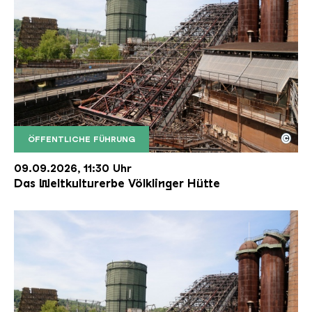
©
ÖFFENTLICHE FÜHRUNG
Der Erzschrägaufzug der Völklinger Hütte mit de
Copyright: Weltkulturerbe Völklinger Hütte | Karl 
09.09.2026, 11:30 Uhr
Das Weltkulturerbe Völklinger Hütte