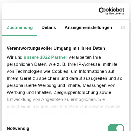
18.08.2026, 11:30 Uhr
Das Weltkulturerbe Völklinger Hütte
Zustimmung
Details
Anzeigeneinstellungen
Über
Verantwortungsvoller Umgang mit Ihren Daten
Wir und
unsere 1022 Partner
verarbeiten Ihre
persönlichen Daten, wie z. B. Ihre IP-Adresse, mithilfe
von Technologien wie Cookies, um Informationen auf
Ihrem Gerät zu speichern und darauf zuzugreifen und so
personalisierte Werbung und Inhalte, Messungen von
Werbung und Inhalten, Zielgruppenforschung sowie
Entwicklung von Angeboten zu ermöglichen. Sie
entscheiden darüber, wer Ihre Daten für welche Zwecke
©
ÖFFENTLICHE FÜHRUNG
Der Erzschrägaufzug der Völklinger Hütte mit de
Copyright: Weltkulturerbe Völklinger Hütte | Karl 
nutzt. Sie können Ihre Einwilligung jederzeit über die
19.08.2026, 11:30 Uhr
Cookie-Erklärung oder durch Klicken auf das Privacy
Einwilligungsauswahl
Das Weltkulturerbe Völklinger Hütte
Trigger Symbol ändern oder widerrufen
Notwendig