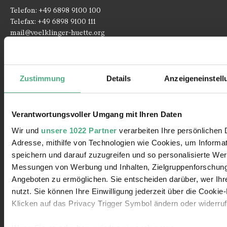
Telefon: +49 6898 9100 100
Telefax: +49 6898 9100 111
mail@voelklinger-huette.org
Öffnungszeiten
Zustimmung
Details
Anzeigeneinstell
362 Tage im Jahr geöffnet!
Verantwortungsvoller Umgang mit Ihren Daten
1. April bis 1. November
Wir und
unsere 1022 Partner
verarbeiten Ihre persönlichen D
Montag bis Sonntag
10 - 19 Uhr
Adresse, mithilfe von Technologien wie Cookies, um Informa
Paradies und Hochofengruppe
10 - 18.30 Uhr
speichern und darauf zuzugreifen und so personalisierte Wer
Messungen von Werbung und Inhalten, Zielgruppenforschun
2. November bis 31. März
Angeboten zu ermöglichen. Sie entscheiden darüber, wer Ih
nutzt. Sie können Ihre Einwilligung jederzeit über die Cookie
Montag bis Sonntag
10 - 18 Uhr
Klicken auf das Privacy Trigger Symbol ändern oder widerru
Paradies und Hochofengruppe
10 - 17.30 Uhr