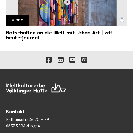
©
VIDEO
ZDF HJ28 04
Copyright: ZDF | heute journal
Botschaften an die Welt mit Urban Art | zdf
heute-journal
Verlinkungen zu unseren 
Kontakt
Rathausstraße 75 – 79
66333 Völklingen