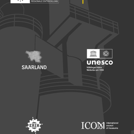
Footer: Europäischer Fonds für nationale Entwicklung
Footer: Die Beauftragte der Bu
Footer: Saarland
Footer: Unesco Welterbe