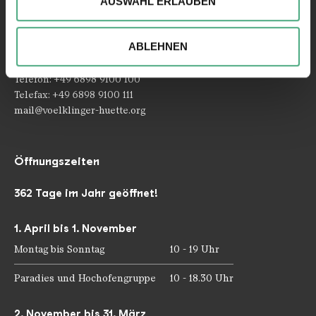
AUSWAHL ERLAUBEN
analysieren. Außerdem geben wir ggfs. Informationen zu
Kontakt
Ihrer Verwendung unserer Website an unsere Partner für
Rathausstraße 75 – 79
soziale Medien, Werbung und Analysen weiter. Unsere
ABLEHNEN
66333 Völklingen
Partner führen diese Informationen möglicherweise mit
weiteren Daten zusammen, die Sie ihnen bereitgestellt
Telefon: +49 6898 9100 100
haben oder die sie im Rahmen Ihrer Nutzung der Dienste
Telefax: +49 6898 9100 111
gesammelt haben.
mail@voelklinger-huette.org
Öffnungszeiten
362 Tage im Jahr geöffnet!
1. April bis 1. November
Montag bis Sonntag
10 - 19 Uhr
Paradies und Hochofengruppe
10 - 18.30 Uhr
2. November bis 31. März