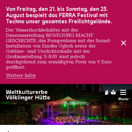
Zur Hauptnavigation
Zur Suche
Zum Inhalt
Zur Fußnavigation
Von Freitag, den 21. bis Sonntag, den 23.
August bespielt das FERRA Festival mit
Techno unser gesamtes Freilichtgelände.
Der Wasserhochbehälter mit der
Dauerausstellung BEWEGUNG MACHT
GESCHICHTE, das Pumpenhaus mit der Sound-
Installation von Emeka Ogboh sowie die
Gebläse- und Verdichterhalle mit der
Großausstellung X-RAY sind jedoch
durchgehend zum ermäßigten Preis von 9 Euro
geöffnet.
Weitere Infos
Gebärdens
Leichte
Menü
Saarländischen Staatsorche