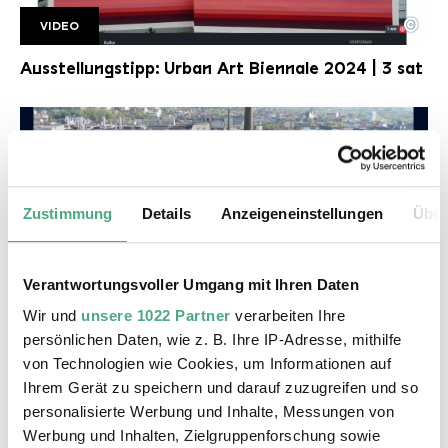
©
VIDEO
UAB 3 Sat
Copyright: 3 sat
Ausstellungstipp: Urban Art Biennale 2024 | 3 sat
Zustimmung
Details
Anzeigeneinstellungen
Über
Verantwortungsvoller Umgang mit Ihren Daten
©
Wir und
unsere 1022 Partner
verarbeiten Ihre
VIDEO
SWR Kultur
Copyright: SWR
persönlichen Daten, wie z. B. Ihre IP-Adresse, mithilfe
Die Biennale Völklingen | SWR Kultur
von Technologien wie Cookies, um Informationen auf
Ihrem Gerät zu speichern und darauf zuzugreifen und so
personalisierte Werbung und Inhalte, Messungen von
Werbung und Inhalten, Zielgruppenforschung sowie