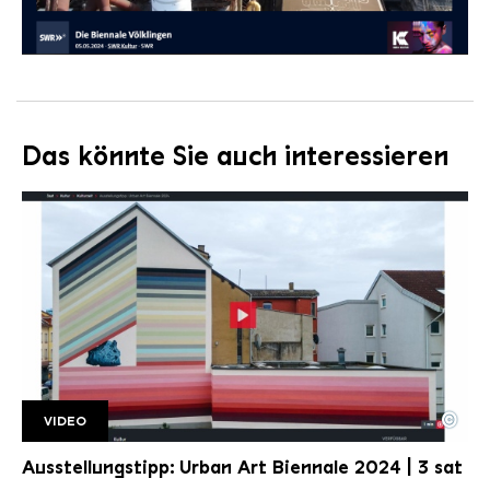
Das könnte Sie auch interessieren
©
VIDEO
UAB 3 Sat
Copyright: 3 sat
Ausstellungstipp: Urban Art Biennale 2024 | 3 sat