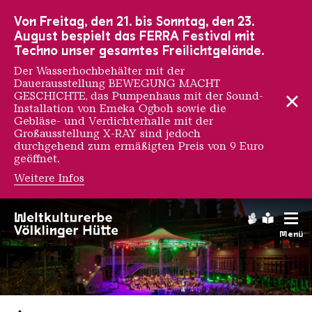
Zur Hauptnavigation
Zur Suche
Zum Inhalt
Zur Fußnavigation
Von Freitag, den 21. bis Sonntag, den 23.
August bespielt das FERRA Festival mit
Techno unser gesamtes Freilichtgelände.
Der Wasserhochbehälter mit der
Dauerausstellung BEWEGUNG MACHT
GESCHICHTE, das Pumpenhaus mit der Sound-
Installation von Emeka Ogboh sowie die
Gebläse- und Verdichterhalle mit der
Großausstellung X-RAY sind jedoch
durchgehend zum ermäßigten Preis von 9 Euro
geöffnet.
Weitere Infos
Gebärdens
Leichte
Menü
Saarländischen Staatsorche