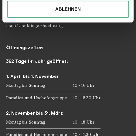
soziale Medien, Werbung und Analysen weiter. Unsere
ABLEHNEN
Partner führen diese Informationen möglicherweise mit
Telefon: +49 6898 9100 100
Telefax: +49 6898 9100 111
weiteren Daten zusammen, die Sie ihnen bereitgestellt
mail@voelklinger-huette.org
haben oder die sie im Rahmen Ihrer Nutzung der Dienste
gesammelt haben.
Öffnungszeiten
362 Tage im Jahr geöffnet!
1. April bis 1. November
Montag bis Sonntag
10 - 19 Uhr
Paradies und Hochofengruppe
10 - 18.30 Uhr
2. November bis 31. März
Montag bis Sonntag
10 - 18 Uhr
Paradies und Hochofengruppe
10 - 17.30 Uhr