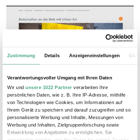
Zustimmung
Details
Anzeigeneinstellungen
Über
©
VIDEO
ZDF HJ28 04
Copyright: ZDF | heute journal
Verantwortungsvoller Umgang mit Ihren Daten
Botschaften an die Welt mit Urban Art | zdf
Wir und
unsere 1022 Partner
verarbeiten Ihre
heute-journal
persönlichen Daten, wie z. B. Ihre IP-Adresse, mithilfe
von Technologien wie Cookies, um Informationen auf
Ihrem Gerät zu speichern und darauf zuzugreifen und so
personalisierte Werbung und Inhalte, Messungen von
Werbung und Inhalten, Zielgruppenforschung sowie
Entwicklung von Angeboten zu ermöglichen. Sie
entscheiden darüber, wer Ihre Daten für welche Zwecke