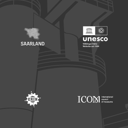
Footer: Europäischer Fonds für nationale Entwicklung
Footer: Die Beauftragte der Bu
Footer: Saarland
Footer: Unesco Welterbe