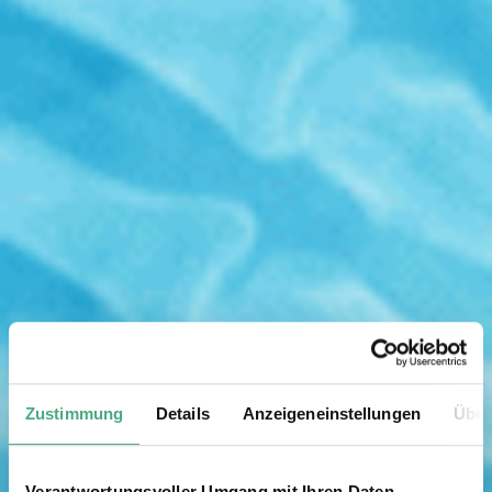
Zustimmung
Details
Anzeigeneinstellungen
Über
Verantwortungsvoller Umgang mit Ihren Daten