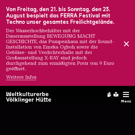
Zur Hauptnavigation
Zur Suche
Zum Inhalt
Zur Fußnavigation
Von Freitag, den 21. bis Sonntag, den 23.
August bespielt das FERRA Festival mit
Techno unser gesamtes Freilichtgelände.
Der Wasserhochbehälter mit der
Dauerausstellung BEWEGUNG MACHT
GESCHICHTE, das Pumpenhaus mit der Sound-
Installation von Emeka Ogboh sowie die
Gebläse- und Verdichterhalle mit der
Großausstellung X-RAY sind jedoch
durchgehend zum ermäßigten Preis von 9 Euro
geöffnet.
Weitere Infos
Startseite
Gebärdens
Leichte
Menü