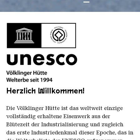
©
©
©
©
©
AUTOPLAY DES SLIDERS STOPPEN
AUTOPLAY DES SLIDERS STARTEN
logo unesco voelklinger huette 2021 schwarz padd
Herzlich Willkommen!
Die Völklinger Hütte ist das weltweit einzige
vollständig erhaltene Eisenwerk aus der
Blütezeit der Industrialisierung und zugleich
das erste Industriedenkmal dieser Epoche, das in