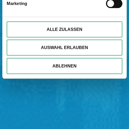
Marketing
verarbeitet werden, und legen Sie Ihre Präferenzen im
Abschnitt Einzelheiten
fest.
Wir verwenden ggfs. Cookies, um Inhalte und Anzeigen
ALLE ZULASSEN
zu personalisieren, besondere Funktionen anbieten zu
können und die Zugriffe auf unsere Website zu
AUSWAHL ERLAUBEN
analysieren. Außerdem geben wir ggfs. Informationen zu
Ihrer Verwendung unserer Website an unsere Partner für
soziale Medien, Werbung und Analysen weiter. Unsere
ABLEHNEN
Partner führen diese Informationen möglicherweise mit
weiteren Daten zusammen, die Sie ihnen bereitgestellt
haben oder die sie im Rahmen Ihrer Nutzung der Dienste
gesammelt haben.