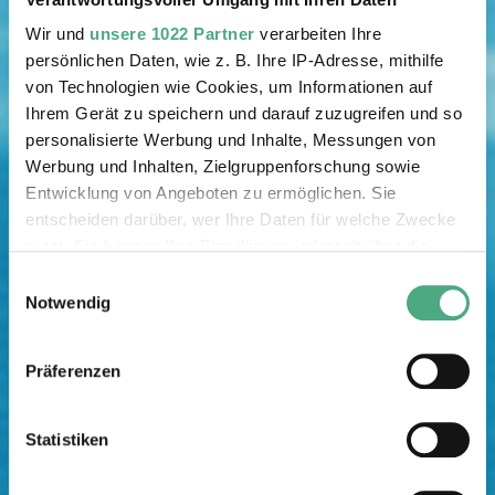
Wir und
unsere 1022 Partner
verarbeiten Ihre
persönlichen Daten, wie z. B. Ihre IP-Adresse, mithilfe
von Technologien wie Cookies, um Informationen auf
Ihrem Gerät zu speichern und darauf zuzugreifen und so
personalisierte Werbung und Inhalte, Messungen von
Werbung und Inhalten, Zielgruppenforschung sowie
Entwicklung von Angeboten zu ermöglichen. Sie
entscheiden darüber, wer Ihre Daten für welche Zwecke
nutzt. Sie können Ihre Einwilligung jederzeit über die
Cookie-Erklärung oder durch Klicken auf das Privacy
Einwilligungsauswahl
Trigger Symbol ändern oder widerrufen
Notwendig
Wenn Sie es erlauben, würden wir auch gerne:
Präferenzen
Informationen über Ihre geografische Lage erfassen,
welche bis auf einige Meter genau sein können
Ihr Gerät durch aktives Scannen nach bestimmten
Statistiken
Merkmalen (Fingerprinting) identifizieren
Erfahren Sie mehr darüber, wie Ihre persönlichen Daten