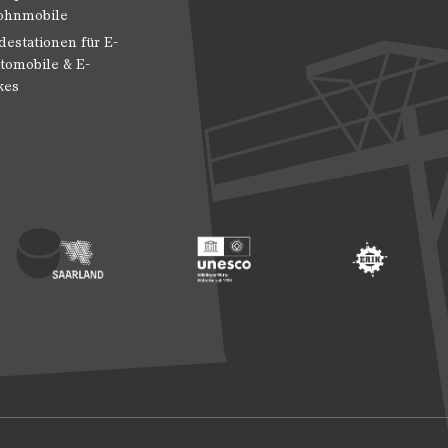
hnmobile
destationen für E-
tomobile & E-
kes
 Entwicklung
ragte der Bundesregierung für Kultur und Medien
Footer: Saarland
Footer: Unesco Welterbe
Footer: ERIH