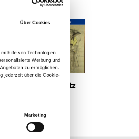
Über Cookies
 mithilfe von Technologien
personalisierte Werbung und
DEO
 Angeboten zu ermöglichen.
e 3 1920w
g jederzeit über die Cookie-
 Trésor | Der Schatz
 Saarländer*innen |
ge 3
sein können
ren
Marketing
hre Präferenzen im
Abschnitt