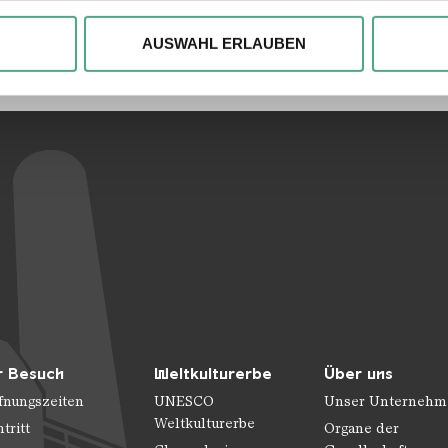
Verlinkungen zu 
, um Inhalte und Anzeigen zu personalisieren, besondere Funkt
ite zu analysieren. Außerdem geben wir ggfs. Informationen zu 
AUSWAHL ERLAUBEN
r soziale Medien, Werbung und Analysen weiter. Unsere Partner
 Daten zusammen, die Sie ihnen bereitgestellt haben oder die s
n.
r Besuch
Weltkulturerbe
Über uns
fnungszeiten
UNESCO
Unser Unternehm
Weltkulturerbe
ntritt
Organe der