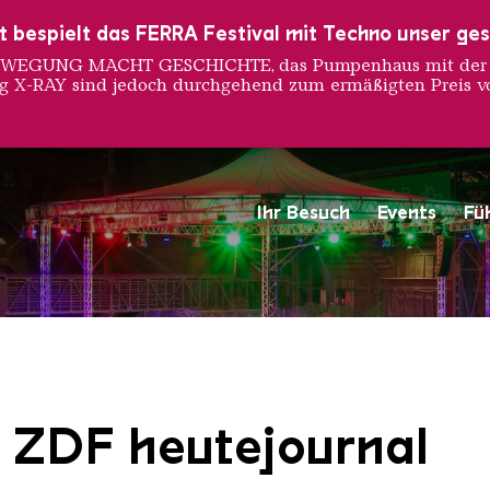
ust bespielt das FERRA Festival mit Techno unser ge
 BEWEGUNG MACHT GESCHICHTE, das Pumpenhaus mit der S
ng X-RAY sind jedoch durchgehend zum ermäßigten Preis vo
Ihr Besuch
Events
Fü
Saarländischen Staatsorche
| ZDF heutejournal