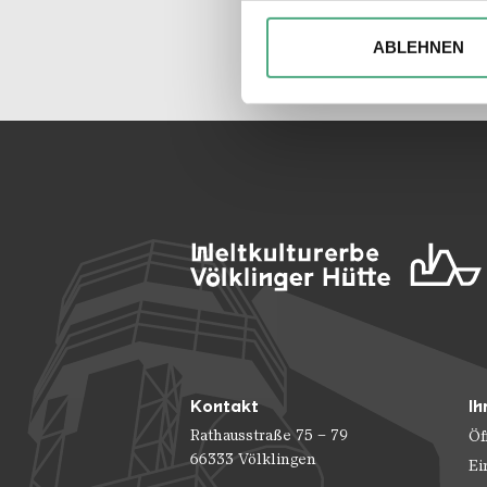
Wir verwenden ggfs. Cookies
die Zugriffe auf unsere Webs
ABLEHNEN
Website an unsere Partner fü
möglicherweise mit weiteren
der Dienste gesammelt habe
Kontakt
Ih
Rathausstraße 75 – 79
Öf
66333 Völklingen
Ei