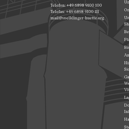
Un
Telefon: +49 6898 9100 100
On
Telefax: +49 6898 9100 111
Un
mail@voelklinger-huette.org
Sh
Be
Fü
Ba
An
Hi
Si
Ga
We
Vö
La
Do
In
Ha
St