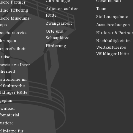
Chronologie
Gesellschaft
sere Partner
Arbeiten auf der
Team
line-Ticketing
Hütte
Stellenangebote
sere Museums-
Zwangsarbeit
ops
Ausschreibungen
Orte und
sucherservice
Förderer & Partne
Schauplätze
hrungen
Nachhaltigkeit im
Förderung
Weltkulturerbe
rrierefreiheit
Völklinger Hütte
reise
nweise zu Ihrer
cherheit
stronomie im
ltkulturerbe
lklinger Hütte
geplan
wnload
fomaterial
ustiere
ellplätze für