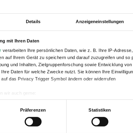
Details
Anzeigeneinstellungen
g mit Ihren Daten
r
verarbeiten Ihre persönlichen Daten, wie z. B. Ihre IP-Adresse,
en auf Ihrem Gerät zu speichern und darauf zuzugreifen und so 
VIDEO
VI
ung und Inhalten, Zielgruppenforschung sowie Entwicklung von
Folge 2 1920w
folg
 Ihre Daten für welche Zwecke nutzt. Sie können Ihre Einwilligun
 auf das Privacy Trigger Symbol ändern oder widerrufen
z
Mon Trésor | Der Schatz
Mon
der Saarländer*innen |
der
n wir auch gerne:
Folge 2
Fol
geografische Lage erfassen, welche bis auf einige Meter genau 
Scannen nach bestimmten Merkmalen (Fingerprinting) identifizie
Präferenzen
Statistiken
ie Ihre persönlichen Daten verarbeitet werden, und legen Sie I