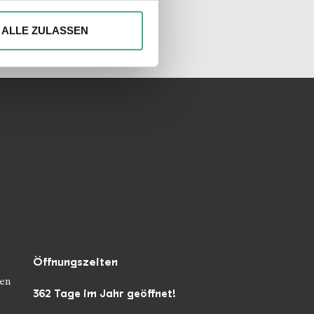
unseren Socialmedia
ionen anbieten zu können und
Ihrer Verwendung unserer
ALLE ZULASSEN
 führen diese Informationen
ie im Rahmen Ihrer Nutzung
Öffnungszeiten
en
362 Tage im Jahr geöffnet!