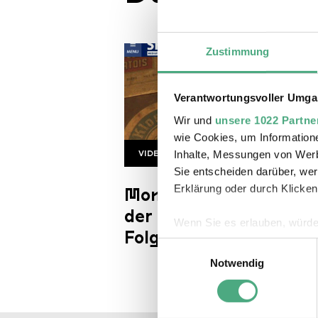
Zustimmung
Verantwortungsvoller Umgan
Wir und
unsere 1022 Partne
wie Cookies, um Information
VIDEO
Inhalte, Messungen von Werb
SR Mon Tresor1 1920w v2
Sie entscheiden darüber, wer
Erklärung oder durch Klicken
Mon Trésor | Der Schat
der Saarländer*innen |
Wenn Sie es erlauben, würde
Folge 1
Informationen über Ihre 
Einwilligungsauswahl
Ihr Gerät durch aktives 
Notwendig
Erfahren Sie mehr darüber, w
Einzelheiten
fest.