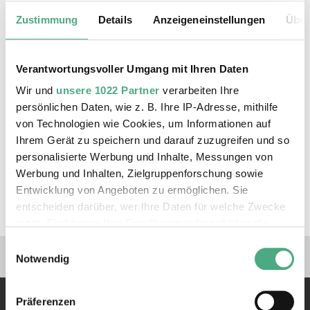
URBAN ART BIENNALE | tagesschau ARD
Zustimmung
Details
Anzeigeneinstellungen
Über
Verantwortungsvoller Umgang mit Ihren Daten
Wir und
unsere 1022 Partner
verarbeiten Ihre
persönlichen Daten, wie z. B. Ihre IP-Adresse, mithilfe
von Technologien wie Cookies, um Informationen auf
Ihrem Gerät zu speichern und darauf zuzugreifen und so
personalisierte Werbung und Inhalte, Messungen von
Werbung und Inhalten, Zielgruppenforschung sowie
VIDEO
Remi Rough ZDF
Entwicklung von Angeboten zu ermöglichen. Sie
URBAN ART BIENNALE | ZDF heute journal
entscheiden darüber, wer Ihre Daten für welche Zwecke
nutzt. Sie können Ihre Einwilligung jederzeit über die
Cookie-Erklärung oder durch Klicken auf das Privacy
Einwilligungsauswahl
Verlinkungen zu unseren 
Trigger Symbol ändern oder widerrufen
Notwendig
Wenn Sie es erlauben, würden wir auch gerne:
Präferenzen
Informationen über Ihre geografische Lage erfassen,