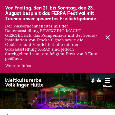
Zur Hauptnavigation
Zur Suche
Zum Inhalt
Zur Fußnavigation
Von Freitag, den 21. bis Sonntag, den 23.
August bespielt das FERRA Festival mit
Techno unser gesamtes Freilichtgelände.
Der Wasserhochbehälter mit der
Dauerausstellung BEWEGUNG MACHT
GESCHICHTE, das Pumpenhaus mit der Sound-
Installation von Emeka Ogboh sowie die
Gebläse- und Verdichterhalle mit der
Großausstellung X-RAY sind jedoch
durchgehend zum ermäßigten Preis von 9 Euro
geöffnet.
Weitere Infos
Gebärdens
Leichte
Menü
Saarländischen Staatsorche