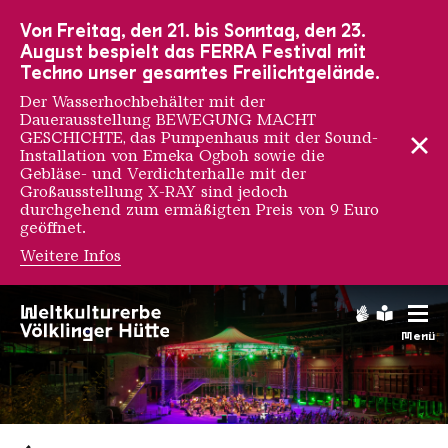
Zur Hauptnavigation
Zur Suche
Zum Inhalt
Zur Fußnavigation
Von Freitag, den 21. bis Sonntag, den 23.
August bespielt das FERRA Festival mit
Techno unser gesamtes Freilichtgelände.
Der Wasserhochbehälter mit der
Dauerausstellung BEWEGUNG MACHT
GESCHICHTE, das Pumpenhaus mit der Sound-
Installation von Emeka Ogboh sowie die
Gebläse- und Verdichterhalle mit der
Großausstellung X-RAY sind jedoch
durchgehend zum ermäßigten Preis von 9 Euro
geöffnet.
Weitere Infos
Gebärdens
Leichte
Menü
Saarländischen Staatsorche