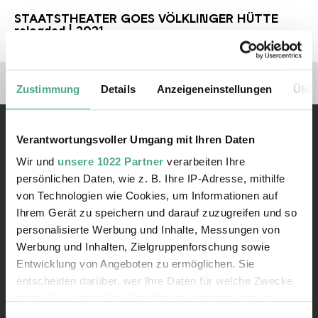
STAATSTHEATER GOES VÖLKLINGER HÜTTE
reloaded | 2021
Verlinkungen zu unseren 
Zustimmung
Details
Anzeigeneinstellungen
Über
Verantwortungsvoller Umgang mit Ihren Daten
Wir und
unsere 1022 Partner
verarbeiten Ihre
persönlichen Daten, wie z. B. Ihre IP-Adresse, mithilfe
von Technologien wie Cookies, um Informationen auf
Kontakt
Ihrem Gerät zu speichern und darauf zuzugreifen und so
Rathausstraße 75 – 79
personalisierte Werbung und Inhalte, Messungen von
66333 Völklingen
Werbung und Inhalten, Zielgruppenforschung sowie
Entwicklung von Angeboten zu ermöglichen. Sie
Telefon: +49 6898 9100 100
entscheiden darüber, wer Ihre Daten für welche Zwecke
Telefax: +49 6898 9100 111
nutzt. Sie können Ihre Einwilligung jederzeit über die
mail@voelklinger-huette.org
Cookie-Erklärung oder durch Klicken auf das Privacy