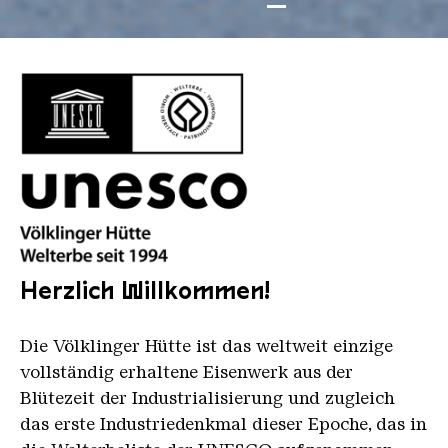
©
©
©
©
©
AUTOPLAY DES SLIDERS STOPPEN
AUTOPLAY DES SLIDERS STARTEN
logo unesco voelklinger huette 2021 schwarz padd
Herzlich Willkommen!
Die Völklinger Hütte ist das weltweit einzige
vollständig erhaltene Eisenwerk aus der
Blütezeit der Industrialisierung und zugleich
das erste Industriedenkmal dieser Epoche, das in