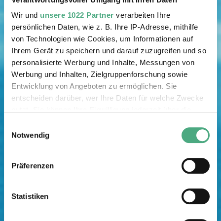
Wir und
unsere 1022 Partner
verarbeiten Ihre
persönlichen Daten, wie z. B. Ihre IP-Adresse, mithilfe
von Technologien wie Cookies, um Informationen auf
Ihrem Gerät zu speichern und darauf zuzugreifen und so
personalisierte Werbung und Inhalte, Messungen von
Werbung und Inhalten, Zielgruppenforschung sowie
Entwicklung von Angeboten zu ermöglichen. Sie
entscheiden darüber, wer Ihre Daten für welche Zwecke
nutzt. Sie können Ihre Einwilligung jederzeit über die
Cookie-Erklärung oder durch Klicken auf das Privacy
Einwilligungsauswahl
Trigger Symbol ändern oder widerrufen
Notwendig
Wenn Sie es erlauben, würden wir auch gerne:
Präferenzen
Informationen über Ihre geografische Lage erfassen,
welche bis auf einige Meter genau sein können
Ihr Gerät durch aktives Scannen nach bestimmten
Statistiken
Merkmalen (Fingerprinting) identifizieren
Erfahren Sie mehr darüber, wie Ihre persönlichen Daten