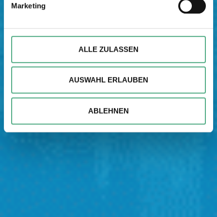
Marketing
verarbeitet werden, und legen Sie Ihre Präferenzen im
Abschnitt Einzelheiten
fest.
Wir verwenden ggfs. Cookies, um Inhalte und Anzeigen
ALLE ZULASSEN
zu personalisieren, besondere Funktionen anbieten zu
können und die Zugriffe auf unsere Website zu
AUSWAHL ERLAUBEN
analysieren. Außerdem geben wir ggfs. Informationen zu
Ihrer Verwendung unserer Website an unsere Partner für
soziale Medien, Werbung und Analysen weiter. Unsere
ABLEHNEN
Partner führen diese Informationen möglicherweise mit
weiteren Daten zusammen, die Sie ihnen bereitgestellt
haben oder die sie im Rahmen Ihrer Nutzung der Dienste
gesammelt haben.