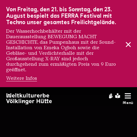
Zur Hauptnavigation
Zur Suche
Zum Inhalt
Zur Fußnavigation
Von Freitag, den 21. bis Sonntag, den 23.
August bespielt das FERRA Festival mit
Techno unser gesamtes Freilichtgelände.
Der Wasserhochbehälter mit der
Dauerausstellung BEWEGUNG MACHT
GESCHICHTE, das Pumpenhaus mit der Sound-
Installation von Emeka Ogboh sowie die
Gebläse- und Verdichterhalle mit der
Großausstellung X-RAY sind jedoch
durchgehend zum ermäßigten Preis von 9 Euro
geöffnet.
Weitere Infos
Startseite
Gebärdens
Leichte
Menü