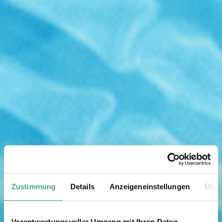
Zustimmung
Details
Anzeigeneinstellungen
Über
Verantwortungsvoller Umgang mit Ihren Daten