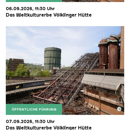
Der Erzschrägaufzug der Völklinger Hütte mit de
Copyright: Weltkulturerbe Völklinger Hütte | Karl 
06.09.2026, 11:30 Uhr
Das Weltkulturerbe Völklinger Hütte
©
ÖFFENTLICHE FÜHRUNG
Der Erzschrägaufzug der Völklinger Hütte mit de
Copyright: Weltkulturerbe Völklinger Hütte | Karl 
07.09.2026, 11:30 Uhr
Das Weltkulturerbe Völklinger Hütte