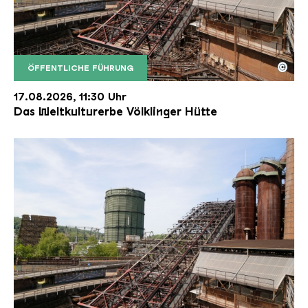
©
ÖFFENTLICHE FÜHRUNG
Der Erzschrägaufzug der Völklinger Hütte mit de
Copyright: Weltkulturerbe Völklinger Hütte | Karl 
17.08.2026, 11:30 Uhr
Das Weltkulturerbe Völklinger Hütte