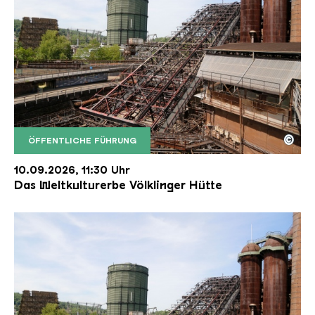
©
ÖFFENTLICHE FÜHRUNG
Der Erzschrägaufzug der Völklinger Hütte mit de
Copyright: Weltkulturerbe Völklinger Hütte | Karl 
10.09.2026, 11:30 Uhr
Das Weltkulturerbe Völklinger Hütte