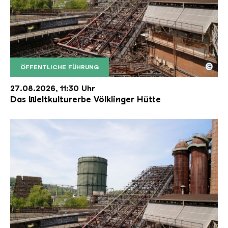
©
ÖFFENTLICHE FÜHRUNG
Der Erzschrägaufzug der Völklinger Hütte mit de
Copyright: Weltkulturerbe Völklinger Hütte | Karl 
27.08.2026, 11:30 Uhr
Das Weltkulturerbe Völklinger Hütte