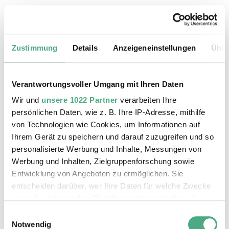
19.08.2026, 11:30 Uhr
Das Weltkulturerbe Völklinger Hütte
Zustimmung
Details
Anzeigeneinstellungen
Über
Verantwortungsvoller Umgang mit Ihren Daten
Wir und
unsere 1022 Partner
verarbeiten Ihre
persönlichen Daten, wie z. B. Ihre IP-Adresse, mithilfe
von Technologien wie Cookies, um Informationen auf
Ihrem Gerät zu speichern und darauf zuzugreifen und so
personalisierte Werbung und Inhalte, Messungen von
Werbung und Inhalten, Zielgruppenforschung sowie
Entwicklung von Angeboten zu ermöglichen. Sie
entscheiden darüber, wer Ihre Daten für welche Zwecke
©
ÖFFENTLICHE FÜHRUNG
Der Erzschrägaufzug der Völklinger Hütte mit de
Copyright: Weltkulturerbe Völklinger Hütte | Karl 
nutzt. Sie können Ihre Einwilligung jederzeit über die
20.08.2026, 11:30 Uhr
Cookie-Erklärung oder durch Klicken auf das Privacy
Einwilligungsauswahl
Das Weltkulturerbe Völklinger Hütte
Trigger Symbol ändern oder widerrufen
Notwendig