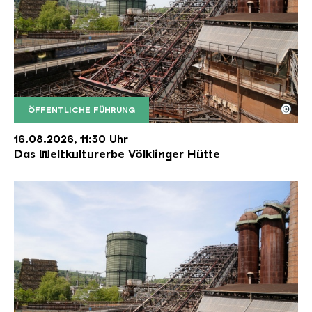
©
ÖFFENTLICHE FÜHRUNG
Der Erzschrägaufzug der Völklinger Hütte mit de
Copyright: Weltkulturerbe Völklinger Hütte | Karl 
16.08.2026, 11:30 Uhr
Das Weltkulturerbe Völklinger Hütte