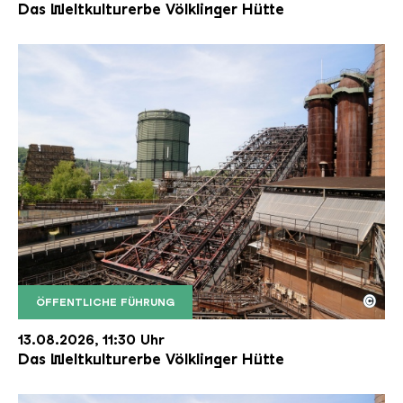
Das Weltkulturerbe Völklinger Hütte
©
ÖFFENTLICHE FÜHRUNG
Der Erzschrägaufzug der Völklinger Hütte mit de
Copyright: Weltkulturerbe Völklinger Hütte | Karl 
13.08.2026, 11:30 Uhr
Das Weltkulturerbe Völklinger Hütte