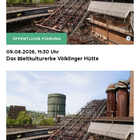
©
ÖFFENTLICHE FÜHRUNG
Der Erzschrägaufzug der Völklinger Hütte mit de
Copyright: Weltkulturerbe Völklinger Hütte | Karl 
09.08.2026, 11:30 Uhr
Das Weltkulturerbe Völklinger Hütte