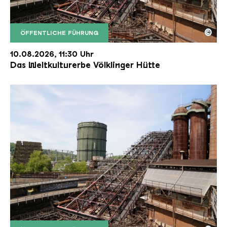
©
ÖFFENTLICHE FÜHRUNG
Der Erzschrägaufzug der Völklinger Hütte mit de
Copyright: Weltkulturerbe Völklinger Hütte | Karl 
10.08.2026, 11:30 Uhr
Das Weltkulturerbe Völklinger Hütte