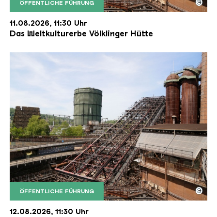
©
ÖFFENTLICHE FÜHRUNG
Der Erzschrägaufzug der Völklinger Hütte mit de
Copyright: Weltkulturerbe Völklinger Hütte | Karl 
11.08.2026, 11:30 Uhr
Das Weltkulturerbe Völklinger Hütte
©
ÖFFENTLICHE FÜHRUNG
Der Erzschrägaufzug der Völklinger Hütte mit de
Copyright: Weltkulturerbe Völklinger Hütte | Karl 
12.08.2026, 11:30 Uhr