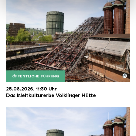
haben oder die sie im Rahmen Ihrer Nutzung der Dienste
gesammelt haben.
©
ÖFFENTLICHE FÜHRUNG
Der Erzschrägaufzug der Völklinger Hütte mit de
Copyright: Weltkulturerbe Völklinger Hütte | Karl 
25.08.2026, 11:30 Uhr
Das Weltkulturerbe Völklinger Hütte