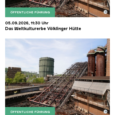
©
ÖFFENTLICHE FÜHRUNG
Der Erzschrägaufzug der Völklinger Hütte mit de
Copyright: Weltkulturerbe Völklinger Hütte | Karl 
05.09.2026, 11:30 Uhr
Das Weltkulturerbe Völklinger Hütte
©
ÖFFENTLICHE FÜHRUNG