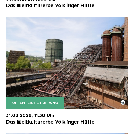
Das Weltkulturerbe Völklinger Hütte
©
ÖFFENTLICHE FÜHRUNG
Der Erzschrägaufzug der Völklinger Hütte mit de
Copyright: Weltkulturerbe Völklinger Hütte | Karl 
31.08.2026, 11:30 Uhr
Das Weltkulturerbe Völklinger Hütte