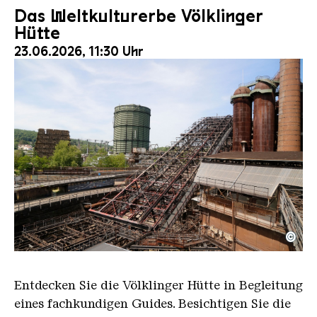
Das Weltkulturerbe Völklinger
Hütte
23.06.2026, 11:30 Uhr
©
Der Erzschrägaufzug der Völklinger Hütte mit de
Copyright: Weltkulturerbe Völklinger Hütte | Karl 
Entdecken Sie die Völklinger Hütte in Begleitung
eines fachkundigen Guides. Besichtigen Sie die