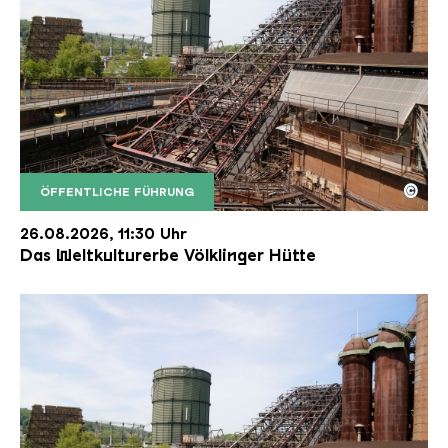
©
ÖFFENTLICHE FÜHRUNG
Der Erzschrägaufzug der Völklinger Hütte mit de
Copyright: Weltkulturerbe Völklinger Hütte | Karl 
26.08.2026, 11:30 Uhr
Das Weltkulturerbe Völklinger Hütte