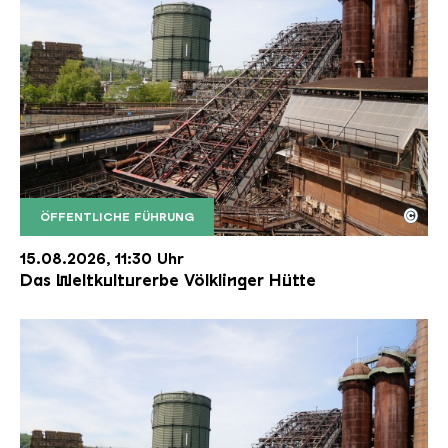
©
ÖFFENTLICHE FÜHRUNG
Der Erzschrägaufzug der Völklinger Hütte mit de
Copyright: Weltkulturerbe Völklinger Hütte | Karl 
15.08.2026, 11:30 Uhr
Das Weltkulturerbe Völklinger Hütte