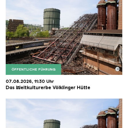
©
ÖFFENTLICHE FÜHRUNG
Der Erzschrägaufzug der Völklinger Hütte mit de
Copyright: Weltkulturerbe Völklinger Hütte | Karl 
07.08.2026, 11:30 Uhr
Das Weltkulturerbe Völklinger Hütte