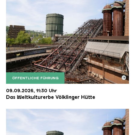
©
ÖFFENTLICHE FÜHRUNG
Der Erzschrägaufzug der Völklinger Hütte mit de
Copyright: Weltkulturerbe Völklinger Hütte | Karl 
09.09.2026, 11:30 Uhr
Das Weltkulturerbe Völklinger Hütte