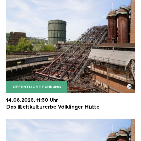
©
ÖFFENTLICHE FÜHRUNG
Der Erzschrägaufzug der Völklinger Hütte mit de
Copyright: Weltkulturerbe Völklinger Hütte | Karl 
14.08.2026, 11:30 Uhr
Das Weltkulturerbe Völklinger Hütte