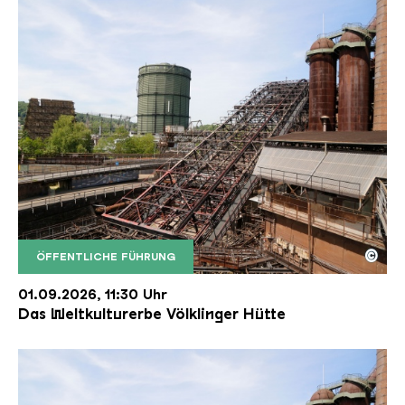
©
ÖFFENTLICHE FÜHRUNG
Der Erzschrägaufzug der Völklinger Hütte mit de
Copyright: Weltkulturerbe Völklinger Hütte | Karl 
01.09.2026, 11:30 Uhr
Das Weltkulturerbe Völklinger Hütte