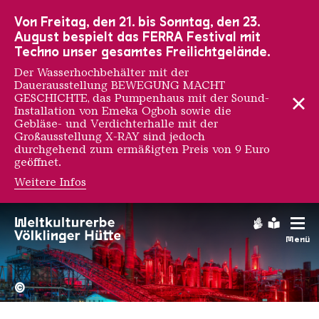
Zur Hauptnavigation
Zur Suche
Zum Inhalt
Zur Fußnavigation
Von Freitag, den 21. bis Sonntag, den 23.
August bespielt das FERRA Festival mit
Techno unser gesamtes Freilichtgelände.
Der Wasserhochbehälter mit der
Dauerausstellung BEWEGUNG MACHT
GESCHICHTE, das Pumpenhaus mit der Sound-
Installation von Emeka Ogboh sowie die
Gebläse- und Verdichterhalle mit der
Großausstellung X-RAY sind jedoch
durchgehend zum ermäßigten Preis von 9 Euro
geöffnet.
Weitere Infos
Gebärdens
Leichte
Menü
Hochofengruppe in Rot
Copyright: Weltkulturerbe 
©