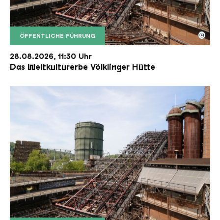
©
ÖFFENTLICHE FÜHRUNG
Der Erzschrägaufzug der Völklinger Hütte mit de
Copyright: Weltkulturerbe Völklinger Hütte | Karl 
28.08.2026, 11:30 Uhr
Das Weltkulturerbe Völklinger Hütte