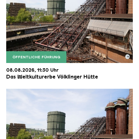
©
ÖFFENTLICHE FÜHRUNG
Der Erzschrägaufzug der Völklinger Hütte mit de
Copyright: Weltkulturerbe Völklinger Hütte | Karl 
08.08.2026, 11:30 Uhr
Das Weltkulturerbe Völklinger Hütte