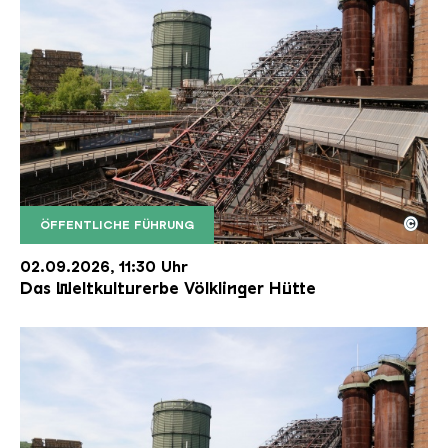
©
ÖFFENTLICHE FÜHRUNG
Der Erzschrägaufzug der Völklinger Hütte mit de
Copyright: Weltkulturerbe Völklinger Hütte | Karl 
02.09.2026, 11:30 Uhr
Das Weltkulturerbe Völklinger Hütte