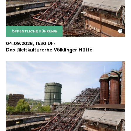
©
ÖFFENTLICHE FÜHRUNG
Der Erzschrägaufzug der Völklinger Hütte mit de
Copyright: Weltkulturerbe Völklinger Hütte | Karl 
04.09.2026, 11:30 Uhr
Das Weltkulturerbe Völklinger Hütte