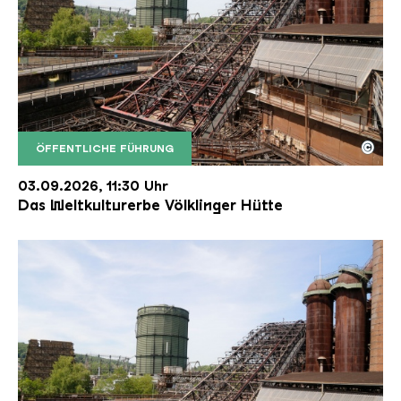
©
ÖFFENTLICHE FÜHRUNG
Der Erzschrägaufzug der Völklinger Hütte mit de
Copyright: Weltkulturerbe Völklinger Hütte | Karl 
03.09.2026, 11:30 Uhr
Das Weltkulturerbe Völklinger Hütte