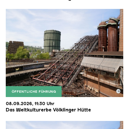
©
ÖFFENTLICHE FÜHRUNG
Der Erzschrägaufzug der Völklinger Hütte mit de
Copyright: Weltkulturerbe Völklinger Hütte | Karl 
08.09.2026, 11:30 Uhr
Das Weltkulturerbe Völklinger Hütte