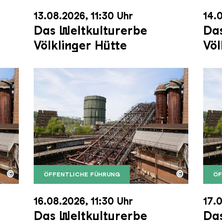
13.08.2026, 11:30 Uhr
14.0
Das Weltkulturerbe
Das
Völklinger Hütte
Völ
©
©
ÖFFENTLICHE FÜHRUNG
ÖF
nger Hütte mit dem Gasometer im Hintergrund
nger Hütte | Karl Heinrich Veith
Der Erzschrägaufzug der Völklinger Hütte m
Copyright: Weltkulturerbe Völklinger Hütte | 
Der 
Copy
16.08.2026, 11:30 Uhr
17.0
Das Weltkulturerbe
Das