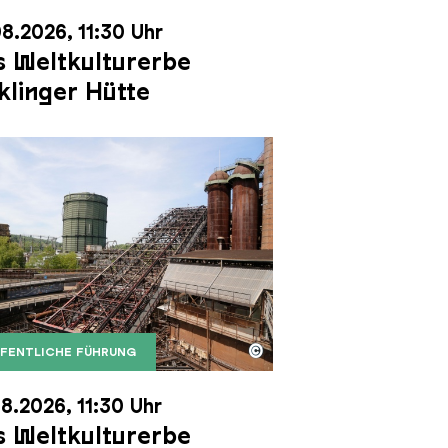
8.2026, 11:30 Uhr
 Weltkulturerbe
klinger Hütte
©
FENTLICHE FÜHRUNG
it dem Gasometer im Hintergrund
Karl Heinrich Veith
Erzschrägaufzug der Völklinger Hütte mit dem Gasom
right: Weltkulturerbe Völklinger Hütte | Karl Heinric
8.2026, 11:30 Uhr
 Weltkulturerbe