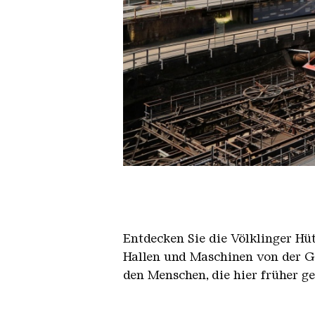
Der Erzschrägaufzug der Völkli
Copyright: Weltkulturerbe Völkli
Entdecken Sie die Völklinger Hu
Hallen und Maschinen von der Ge
den Menschen, die hier früher g