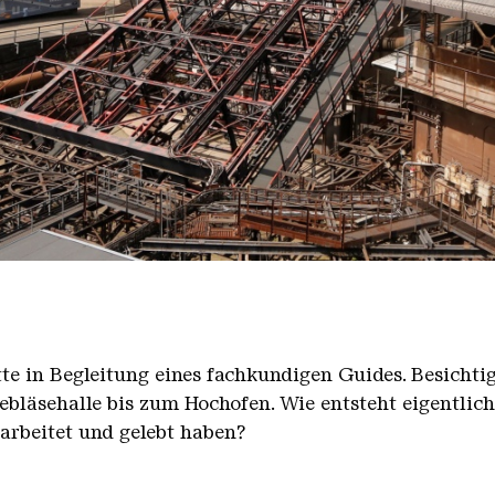
nger Hütte mit dem Gasometer im Hintergrund
nger Hütte | Karl Heinrich Veith
̈tte in Begleitung eines fachkundigen Guides. Besicht
bläsehalle bis zum Hochofen. Wie entsteht eigentlic
earbeitet und gelebt haben?