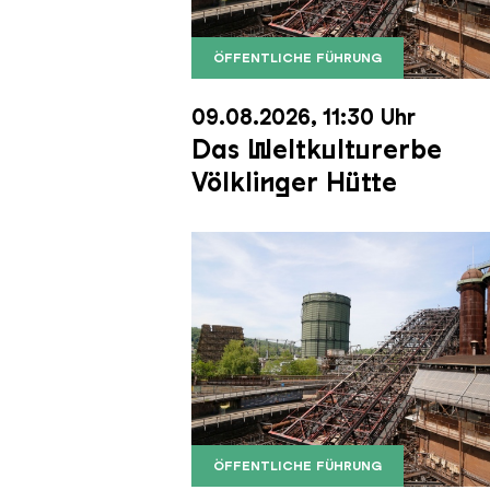
ÖFFENTLICHE FÜHRUNG
Der Erzschrägaufzug der Völkli
Copyright: Weltkulturerbe Völkli
09.08.2026, 11:30 Uhr
Das Weltkulturerbe
Völklinger Hütte
ÖFFENTLICHE FÜHRUNG
Der Erzschrägaufzug der Völkli
Copyright: Weltkulturerbe Völkli