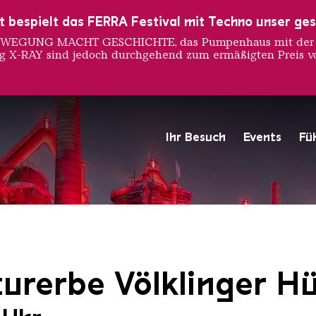
ust bespielt das FERRA Festival mit Techno unser ge
 BEWEGUNG MACHT GESCHICHTE, das Pumpenhaus mit der S
ng X-RAY sind jedoch durchgehend zum ermäßigten Preis vo
Ihr Besuch
Events
Fü
Hochofengruppe in Rot
Copyright: Weltkulturerbe 
urerbe Völklinger Hü