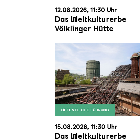
12.08.2026, 11:30 Uhr
Das Weltkulturerbe
Völklinger Hütte
ÖFFENTLICHE FÜHRUNG
Der Erzschrägaufzug der Völkli
Copyright: Weltkulturerbe Völkli
15.08.2026, 11:30 Uhr
Das Weltkulturerbe