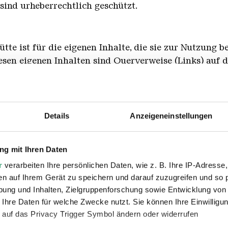
 sind urheberrechtlich geschützt.
tte ist für die eigenen Inhalte, die sie zur Nutzung b
esen eigenen Inhalten sind Querverweise (Links) auf 
erscheiden. Durch den Querverweis hält das Weltkultu
t, die als Link gekennzeichnet sind.
namische Verweisungen. Das Weltkulturerbe Völklinger
Details
Anzeigeneinstellungen
halt daraufhin überprüft, ob durch ihn eine mögliche
it ausgelöst wird. Sie überprüft aber die Inhalte, auf 
g mit Ihren Daten
nderungen, die eine Verantwortlichkeit neu begründen 
r
verarbeiten Ihre persönlichen Daten, wie z. B. Ihre IP-Adresse,
sen wird, dass ein konkretes Angebot, zu dem sie eine
en auf Ihrem Gerät zu speichern und darauf zuzugreifen und so 
ntwortlichkeit auslöst, wird sie den Verweis auf diese
ung und Inhalten, Zielgruppenforschung sowie Entwicklung von
 Ihre Daten für welche Zwecke nutzt. Sie können Ihre Einwilligun
mmierung
 auf das Privacy Trigger Symbol ändern oder widerrufen