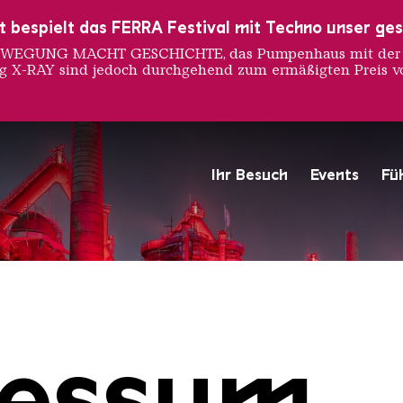
ust bespielt das FERRA Festival mit Techno unser ge
 BEWEGUNG MACHT GESCHICHTE, das Pumpenhaus mit der S
ng X-RAY sind jedoch durchgehend zum ermäßigten Preis vo
Ihr Besuch
Events
Fü
Hochofengruppe in Rot
Copyright: Weltkulturerbe 
ressum