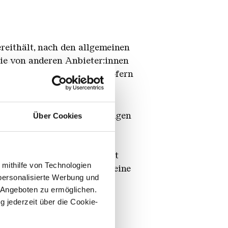
ereithält, nach den allgemeinen
die von anderen Anbieter:innen
rerbe Völklinger Hütte insofern
 Hütte hat bei der erstmaligen
Über Cookies
 zivilrechtliche oder
die sie in ihrem Angebot
könnten. Wenn sie feststellt
 mithilfe von Technologien
n Link bereitgestellt hat, eine
personalisierte Werbung und
s Angebot aufheben.
 Angeboten zu ermöglichen.
g jederzeit über die Cookie-