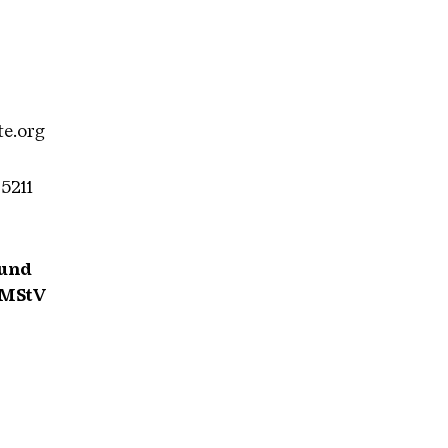
te.org
5211
 und
2 MStV