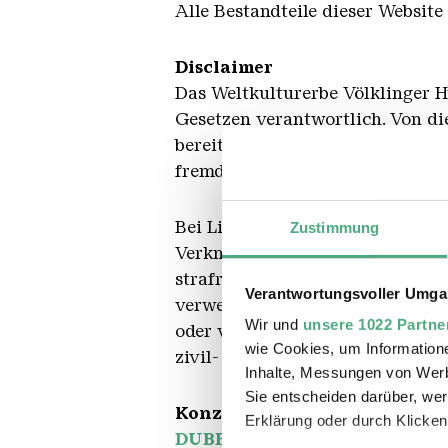
Alle Bestandteile dieser Website
Disclaimer
Das Weltkulturerbe Völklinger Hü
Gesetzen verantwortlich. Von di
bereitgehaltenen Inhalte zu unt
fremde Inhalte zur Nutzung berei
Bei Links handelt es sich um dy
Zustimmung
Verknüpfung zwar den fremden In
strafrechtliche Verantwortlichke
Verantwortungsvoller Umgan
verweist, nicht ständig auf Verä
Wir und
unsere 1022 Partne
oder von anderen darauf hingewie
wie Cookies, um Information
zivil- oder strafrechtliche Vera
Inhalte, Messungen von Werb
Sie entscheiden darüber, wer
Konzept, Design und Progra
Erklärung oder durch Klicken
DUBBEL SPäTH