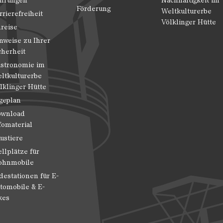
hrungen
Nachhaltigkeit im
Förderung
Weltkulturerbe
rrierefreiheit
Völklinger Hütte
reise
nweise zu Ihrer
cherheit
stronomie im
ltkulturerbe
lklinger Hütte
geplan
wnload
fomaterial
ustiere
ellplätze für
hnmobile
destationen für E-
tomobile & E-
kes