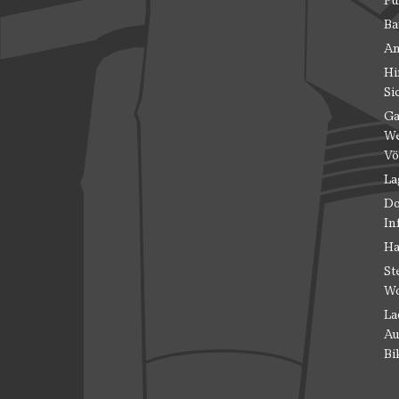
Fü
Ba
An
Hi
Si
Ga
We
Vö
La
Do
In
Ha
St
Wo
La
Au
Bi