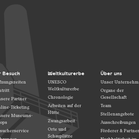
r Besuch
Weltkulturerbe
Über uns
fnungszeiten
UNESCO
Unser Unternehm
Weltkulturerbe
ntritt
Organe der
Chronologie
Gesellschaft
sere Partner
Arbeiten auf der
Team
line-Ticketing
Hütte
Stellenangebote
sere Museums-
Zwangsarbeit
ops
Ausschreibungen
Orte und
sucherservice
Förderer & Partne
Schauplätze