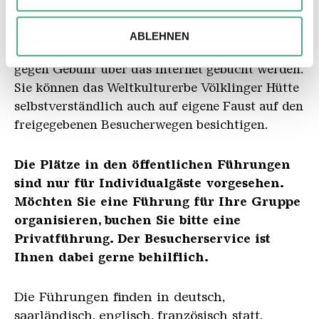
Ihrer Verwendung unserer Website an unsere Partner für
soziale Medien, Werbung und Analysen weiter. Unsere
Öffentliche Führungen finden regelmäßig an
ABLEHNEN
Partner führen diese Informationen möglicherweise mit
festen Terminen statt und
können zusätzlich
weiteren Daten zusammen, die Sie ihnen bereitgestellt
gegen Gebühr über das Internet gebucht werden.
haben oder die sie im Rahmen Ihrer Nutzung der Dienste
Sie können das Weltkulturerbe Völklinger Hütte
gesammelt haben.
selbstverständlich auch auf eigene Faust auf den
freigegebenen Besucherwegen besichtigen.
Die Plätze in den öffentlichen Führungen
sind nur für Individualgäste vorgesehen.
Möchten Sie eine Führung für Ihre Gruppe
organisieren, buchen Sie bitte eine
Privatführung. Der Besucherservice ist
Ihnen dabei gerne behilflich.
Die Führungen finden in deutsch,
saarländisch, englisch, französisch statt.