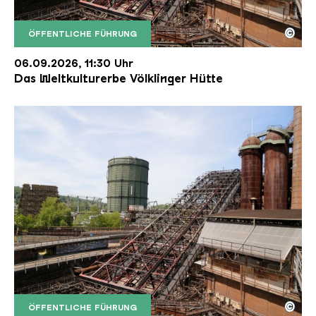
©
ÖFFENTLICHE FÜHRUNG
Der Erzschrägaufzug der Völklinger Hütte mit de
Copyright: Weltkulturerbe Völklinger Hütte | Karl 
06.09.2026, 11:30 Uhr
Das Weltkulturerbe Völklinger Hütte
©
ÖFFENTLICHE FÜHRUNG