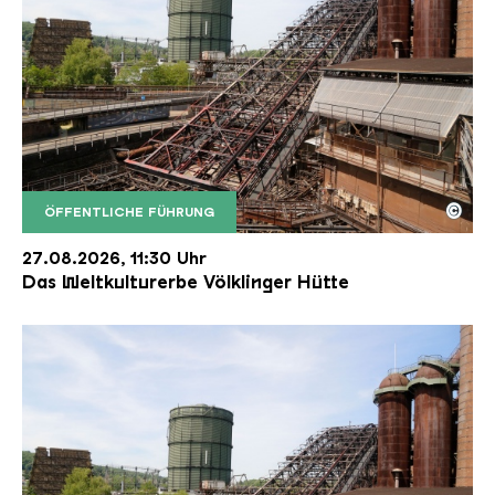
©
ÖFFENTLICHE FÜHRUNG
Der Erzschrägaufzug der Völklinger Hütte mit de
Copyright: Weltkulturerbe Völklinger Hütte | Karl 
27.08.2026, 11:30 Uhr
Das Weltkulturerbe Völklinger Hütte