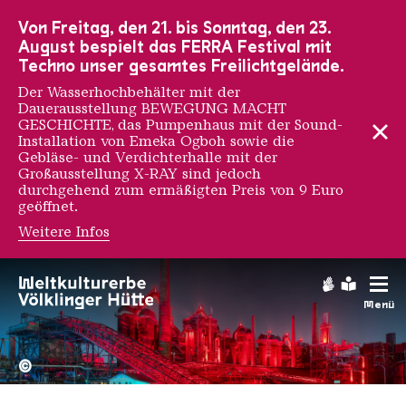
Zur Hauptnavigation
Zur Suche
Zum Inhalt
Zur Fußnavigation
Von Freitag, den 21. bis Sonntag, den 23.
August bespielt das FERRA Festival mit
Techno unser gesamtes Freilichtgelände.
Der Wasserhochbehälter mit der
Dauerausstellung BEWEGUNG MACHT
GESCHICHTE, das Pumpenhaus mit der Sound-
Installation von Emeka Ogboh sowie die
Gebläse- und Verdichterhalle mit der
Großausstellung X-RAY sind jedoch
durchgehend zum ermäßigten Preis von 9 Euro
geöffnet.
Weitere Infos
Gebärdens
Leichte
Menü
Hochofengruppe in Rot
Copyright: Weltkulturerbe 
©