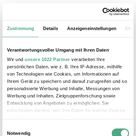
20.08.2026, 11:30 Uhr
Das Weltkulturerbe Völklinger Hütte
Zustimmung
Details
Anzeigeneinstellungen
Über
Verantwortungsvoller Umgang mit Ihren Daten
Wir und
unsere 1022 Partner
verarbeiten Ihre
persönlichen Daten, wie z. B. Ihre IP-Adresse, mithilfe
von Technologien wie Cookies, um Informationen auf
Ihrem Gerät zu speichern und darauf zuzugreifen und so
personalisierte Werbung und Inhalte, Messungen von
Werbung und Inhalten, Zielgruppenforschung sowie
Entwicklung von Angeboten zu ermöglichen. Sie
entscheiden darüber, wer Ihre Daten für welche Zwecke
©
ÖFFENTLICHE FÜHRUNG
Der Erzschrägaufzug der Völklinger Hütte mit de
Copyright: Weltkulturerbe Völklinger Hütte | Karl 
nutzt. Sie können Ihre Einwilligung jederzeit über die
24.08.2026, 11:30 Uhr
Cookie-Erklärung oder durch Klicken auf das Privacy
Einwilligungsauswahl
Das Weltkulturerbe Völklinger Hütte
Trigger Symbol ändern oder widerrufen
Notwendig