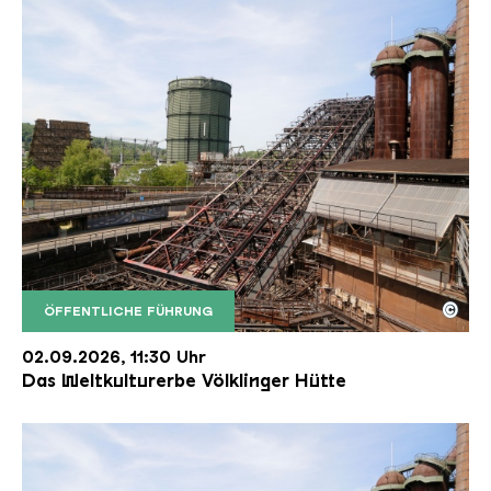
©
ÖFFENTLICHE FÜHRUNG
Der Erzschrägaufzug der Völklinger Hütte mit de
Copyright: Weltkulturerbe Völklinger Hütte | Karl 
02.09.2026, 11:30 Uhr
Das Weltkulturerbe Völklinger Hütte