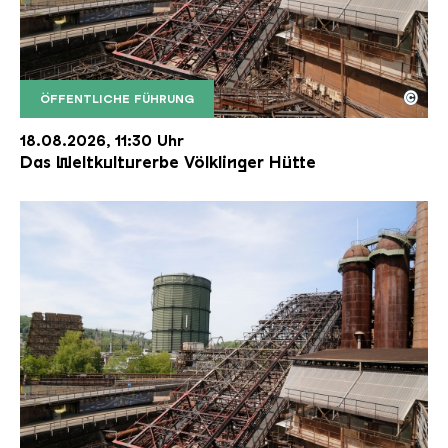
©
ÖFFENTLICHE FÜHRUNG
Der Erzschrägaufzug der Völklinger Hütte mit de
Copyright: Weltkulturerbe Völklinger Hütte | Karl 
18.08.2026, 11:30 Uhr
Das Weltkulturerbe Völklinger Hütte