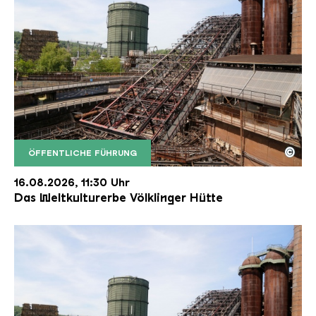
©
ÖFFENTLICHE FÜHRUNG
Der Erzschrägaufzug der Völklinger Hütte mit de
Copyright: Weltkulturerbe Völklinger Hütte | Karl 
16.08.2026, 11:30 Uhr
Das Weltkulturerbe Völklinger Hütte