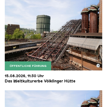
©
ÖFFENTLICHE FÜHRUNG
Der Erzschrägaufzug der Völklinger Hütte mit de
Copyright: Weltkulturerbe Völklinger Hütte | Karl 
15.08.2026, 11:30 Uhr
Das Weltkulturerbe Völklinger Hütte