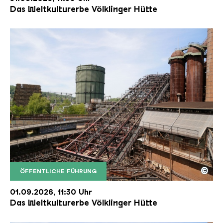
Das Weltkulturerbe Völklinger Hütte
©
ÖFFENTLICHE FÜHRUNG
Der Erzschrägaufzug der Völklinger Hütte mit de
Copyright: Weltkulturerbe Völklinger Hütte | Karl 
01.09.2026, 11:30 Uhr
Das Weltkulturerbe Völklinger Hütte