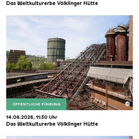
Das Weltkulturerbe Völklinger Hütte
©
ÖFFENTLICHE FÜHRUNG
Der Erzschrägaufzug der Völklinger Hütte mit de
Copyright: Weltkulturerbe Völklinger Hütte | Karl 
14.08.2026, 11:30 Uhr
Das Weltkulturerbe Völklinger Hütte