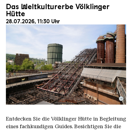
Das Weltkulturerbe Völklinger
Hütte
28.07.2026, 11:30 Uhr
©
Der Erzschrägaufzug der Völklinger Hütte mit de
Copyright: Weltkulturerbe Völklinger Hütte | Karl 
Entdecken Sie die Völklinger Hütte in Begleitung
eines fachkundigen Guides. Besichtigen Sie die