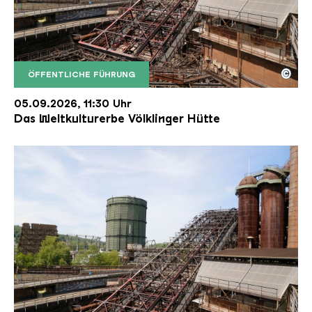
©
ÖFFENTLICHE FÜHRUNG
Der Erzschrägaufzug der Völklinger Hütte mit de
Copyright: Weltkulturerbe Völklinger Hütte | Karl 
05.09.2026, 11:30 Uhr
Das Weltkulturerbe Völklinger Hütte