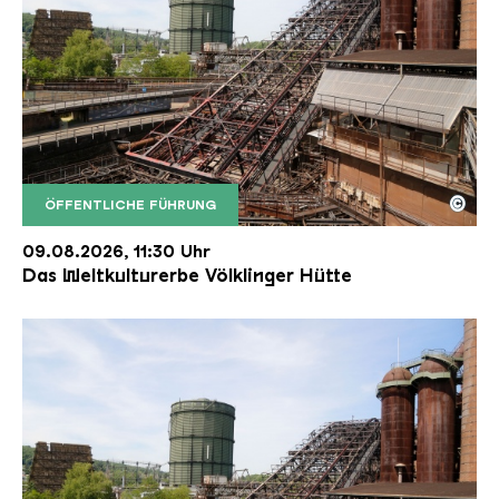
©
ÖFFENTLICHE FÜHRUNG
Der Erzschrägaufzug der Völklinger Hütte mit de
Copyright: Weltkulturerbe Völklinger Hütte | Karl 
09.08.2026, 11:30 Uhr
Das Weltkulturerbe Völklinger Hütte