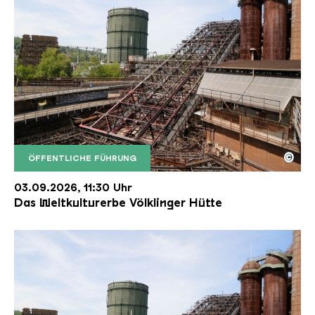
©
ÖFFENTLICHE FÜHRUNG
Der Erzschrägaufzug der Völklinger Hütte mit de
Copyright: Weltkulturerbe Völklinger Hütte | Karl 
03.09.2026, 11:30 Uhr
Das Weltkulturerbe Völklinger Hütte