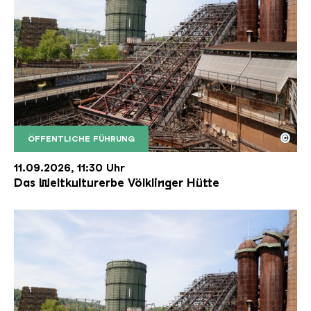
©
ÖFFENTLICHE FÜHRUNG
Der Erzschrägaufzug der Völklinger Hütte mit de
Copyright: Weltkulturerbe Völklinger Hütte | Karl 
11.09.2026, 11:30 Uhr
Das Weltkulturerbe Völklinger Hütte