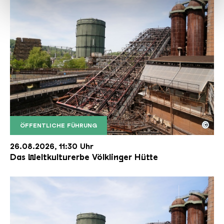
haben oder die sie im Rahmen Ihrer Nutzung der Dienste
gesammelt haben.
©
ÖFFENTLICHE FÜHRUNG
Der Erzschrägaufzug der Völklinger Hütte mit de
Copyright: Weltkulturerbe Völklinger Hütte | Karl 
26.08.2026, 11:30 Uhr
Das Weltkulturerbe Völklinger Hütte