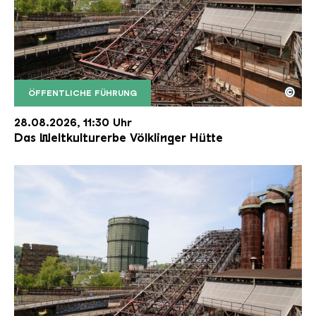
©
ÖFFENTLICHE FÜHRUNG
Der Erzschrägaufzug der Völklinger Hütte mit de
Copyright: Weltkulturerbe Völklinger Hütte | Karl 
28.08.2026, 11:30 Uhr
Das Weltkulturerbe Völklinger Hütte