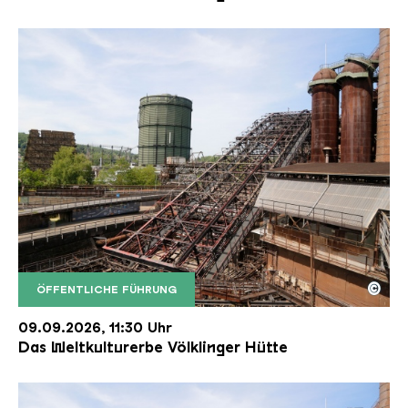
©
ÖFFENTLICHE FÜHRUNG
Der Erzschrägaufzug der Völklinger Hütte mit de
Copyright: Weltkulturerbe Völklinger Hütte | Karl 
09.09.2026, 11:30 Uhr
Das Weltkulturerbe Völklinger Hütte