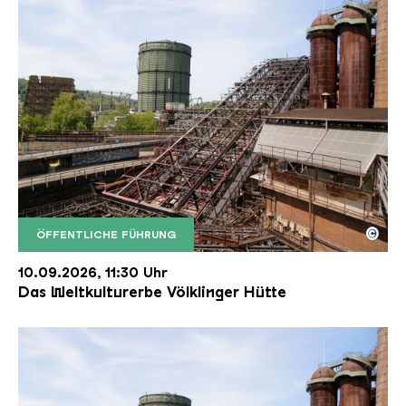
©
ÖFFENTLICHE FÜHRUNG
Der Erzschrägaufzug der Völklinger Hütte mit de
Copyright: Weltkulturerbe Völklinger Hütte | Karl 
10.09.2026, 11:30 Uhr
Das Weltkulturerbe Völklinger Hütte