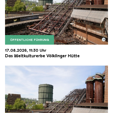
©
ÖFFENTLICHE FÜHRUNG
Der Erzschrägaufzug der Völklinger Hütte mit de
Copyright: Weltkulturerbe Völklinger Hütte | Karl 
17.08.2026, 11:30 Uhr
Das Weltkulturerbe Völklinger Hütte