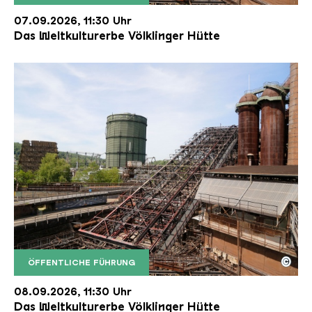
Der Erzschrägaufzug der Völklinger Hütte mit de
Copyright: Weltkulturerbe Völklinger Hütte | Karl 
07.09.2026, 11:30 Uhr
Das Weltkulturerbe Völklinger Hütte
©
ÖFFENTLICHE FÜHRUNG
Der Erzschrägaufzug der Völklinger Hütte mit de
Copyright: Weltkulturerbe Völklinger Hütte | Karl 
08.09.2026, 11:30 Uhr
Das Weltkulturerbe Völklinger Hütte