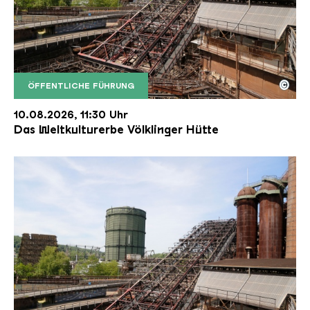
©
ÖFFENTLICHE FÜHRUNG
Der Erzschrägaufzug der Völklinger Hütte mit de
Copyright: Weltkulturerbe Völklinger Hütte | Karl 
10.08.2026, 11:30 Uhr
Das Weltkulturerbe Völklinger Hütte