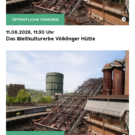
©
ÖFFENTLICHE FÜHRUNG
Der Erzschrägaufzug der Völklinger Hütte mit de
Copyright: Weltkulturerbe Völklinger Hütte | Karl 
11.08.2026, 11:30 Uhr
Das Weltkulturerbe Völklinger Hütte