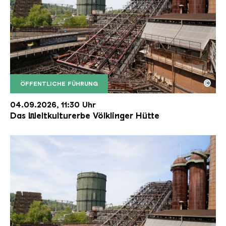
©
ÖFFENTLICHE FÜHRUNG
Der Erzschrägaufzug der Völklinger Hütte mit de
Copyright: Weltkulturerbe Völklinger Hütte | Karl 
04.09.2026, 11:30 Uhr
Das Weltkulturerbe Völklinger Hütte