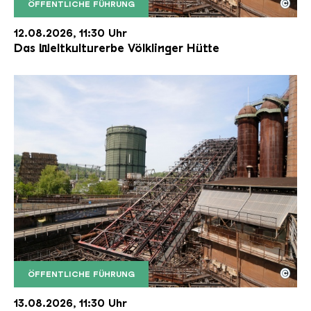
©
ÖFFENTLICHE FÜHRUNG
Der Erzschrägaufzug der Völklinger Hütte mit de
Copyright: Weltkulturerbe Völklinger Hütte | Karl 
12.08.2026, 11:30 Uhr
Das Weltkulturerbe Völklinger Hütte
©
ÖFFENTLICHE FÜHRUNG
Der Erzschrägaufzug der Völklinger Hütte mit de
Copyright: Weltkulturerbe Völklinger Hütte | Karl 
13.08.2026, 11:30 Uhr