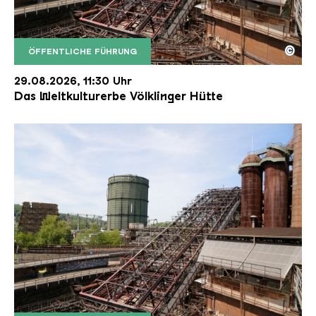
©
ÖFFENTLICHE FÜHRUNG
Der Erzschrägaufzug der Völklinger Hütte mit de
Copyright: Weltkulturerbe Völklinger Hütte | Karl 
29.08.2026, 11:30 Uhr
Das Weltkulturerbe Völklinger Hütte