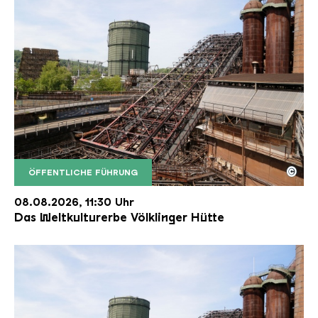
©
ÖFFENTLICHE FÜHRUNG
Der Erzschrägaufzug der Völklinger Hütte mit de
Copyright: Weltkulturerbe Völklinger Hütte | Karl 
08.08.2026, 11:30 Uhr
Das Weltkulturerbe Völklinger Hütte