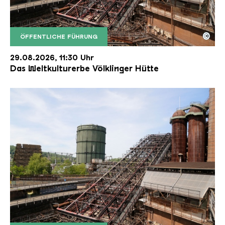
©
ÖFFENTLICHE FÜHRUNG
Der Erzschrägaufzug der Völklinger Hütte mit de
Copyright: Weltkulturerbe Völklinger Hütte | Karl 
29.08.2026, 11:30 Uhr
Das Weltkulturerbe Völklinger Hütte