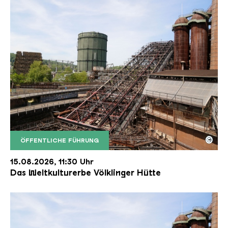
©
ÖFFENTLICHE FÜHRUNG
Der Erzschrägaufzug der Völklinger Hütte mit de
Copyright: Weltkulturerbe Völklinger Hütte | Karl 
15.08.2026, 11:30 Uhr
Das Weltkulturerbe Völklinger Hütte