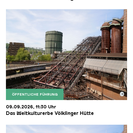
©
ÖFFENTLICHE FÜHRUNG
Der Erzschrägaufzug der Völklinger Hütte mit de
Copyright: Weltkulturerbe Völklinger Hütte | Karl 
09.09.2026, 11:30 Uhr
Das Weltkulturerbe Völklinger Hütte