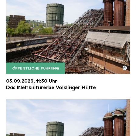
©
ÖFFENTLICHE FÜHRUNG
Der Erzschrägaufzug der Völklinger Hütte mit de
Copyright: Weltkulturerbe Völklinger Hütte | Karl 
03.09.2026, 11:30 Uhr
Das Weltkulturerbe Völklinger Hütte