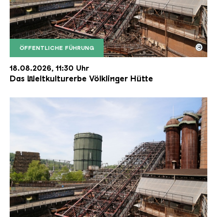
©
ÖFFENTLICHE FÜHRUNG
Der Erzschrägaufzug der Völklinger Hütte mit de
Copyright: Weltkulturerbe Völklinger Hütte | Karl 
18.08.2026, 11:30 Uhr
Das Weltkulturerbe Völklinger Hütte