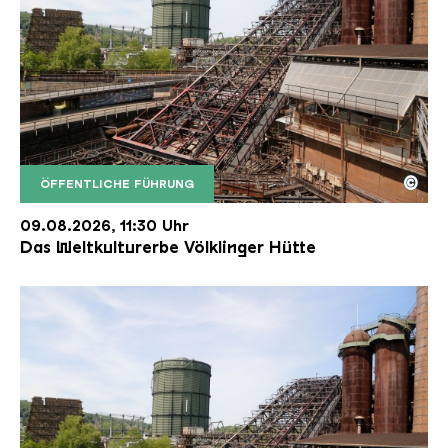
©
ÖFFENTLICHE FÜHRUNG
Der Erzschrägaufzug der Völklinger Hütte mit de
Copyright: Weltkulturerbe Völklinger Hütte | Karl 
09.08.2026, 11:30 Uhr
Das Weltkulturerbe Völklinger Hütte