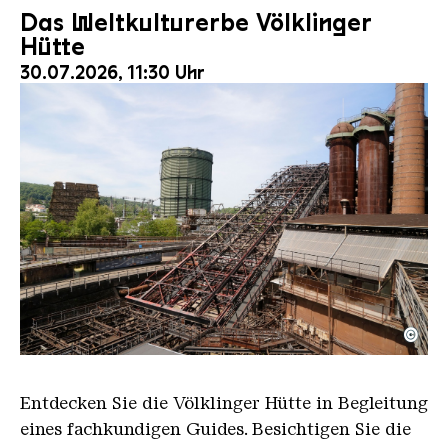
Das Weltkulturerbe Völklinger
Hütte
30.07.2026, 11:30 Uhr
©
Der Erzschrägaufzug der Völklinger Hütte mit de
Copyright: Weltkulturerbe Völklinger Hütte | Karl 
Entdecken Sie die Völklinger Hütte in Begleitung
eines fachkundigen Guides. Besichtigen Sie die