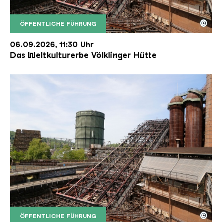
©
ÖFFENTLICHE FÜHRUNG
Der Erzschrägaufzug der Völklinger Hütte mit de
Copyright: Weltkulturerbe Völklinger Hütte | Karl 
06.09.2026, 11:30 Uhr
Das Weltkulturerbe Völklinger Hütte
©
ÖFFENTLICHE FÜHRUNG