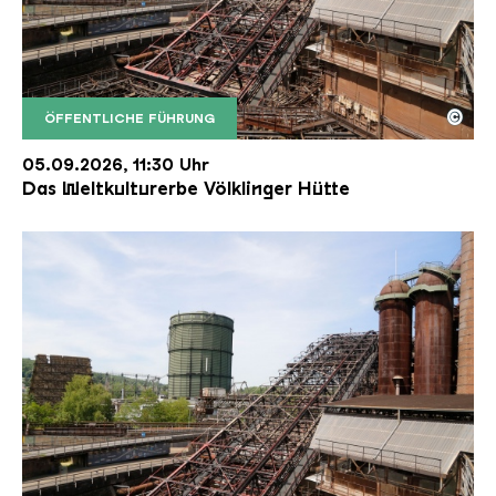
©
ÖFFENTLICHE FÜHRUNG
Der Erzschrägaufzug der Völklinger Hütte mit de
Copyright: Weltkulturerbe Völklinger Hütte | Karl 
05.09.2026, 11:30 Uhr
Das Weltkulturerbe Völklinger Hütte