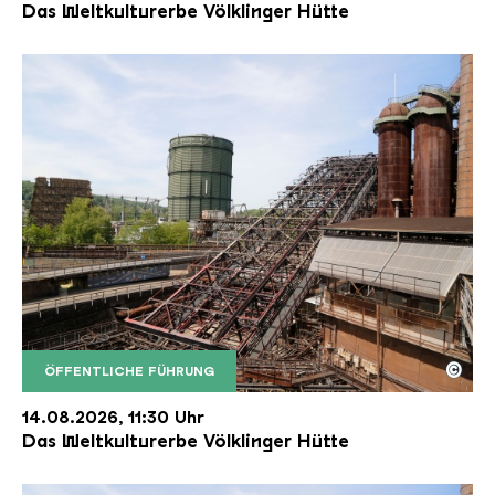
Das Weltkulturerbe Völklinger Hütte
©
ÖFFENTLICHE FÜHRUNG
Der Erzschrägaufzug der Völklinger Hütte mit de
Copyright: Weltkulturerbe Völklinger Hütte | Karl 
14.08.2026, 11:30 Uhr
Das Weltkulturerbe Völklinger Hütte