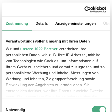
20.08.2026, 11:30 Uhr
Das Weltkulturerbe Völklinger Hütte
Zustimmung
Details
Anzeigeneinstellungen
Über
Verantwortungsvoller Umgang mit Ihren Daten
Wir und
unsere 1022 Partner
verarbeiten Ihre
persönlichen Daten, wie z. B. Ihre IP-Adresse, mithilfe
von Technologien wie Cookies, um Informationen auf
Ihrem Gerät zu speichern und darauf zuzugreifen und so
personalisierte Werbung und Inhalte, Messungen von
Werbung und Inhalten, Zielgruppenforschung sowie
Entwicklung von Angeboten zu ermöglichen. Sie
entscheiden darüber, wer Ihre Daten für welche Zwecke
©
ÖFFENTLICHE FÜHRUNG
Der Erzschrägaufzug der Völklinger Hütte mit de
Copyright: Weltkulturerbe Völklinger Hütte | Karl 
nutzt. Sie können Ihre Einwilligung jederzeit über die
24.08.2026, 11:30 Uhr
Cookie-Erklärung oder durch Klicken auf das Privacy
Einwilligungsauswahl
Das Weltkulturerbe Völklinger Hütte
Trigger Symbol ändern oder widerrufen
Notwendig