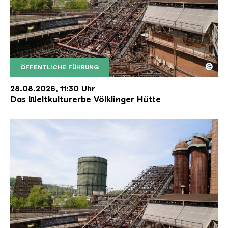
©
ÖFFENTLICHE FÜHRUNG
Der Erzschrägaufzug der Völklinger Hütte mit de
Copyright: Weltkulturerbe Völklinger Hütte | Karl 
28.08.2026, 11:30 Uhr
Das Weltkulturerbe Völklinger Hütte