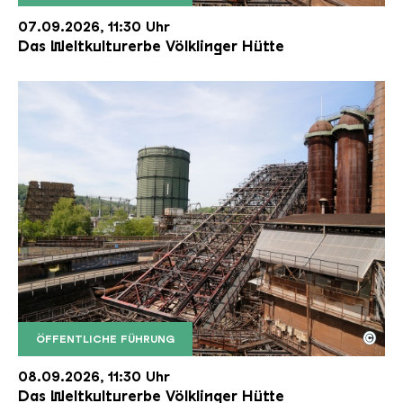
Der Erzschrägaufzug der Völklinger Hütte mit de
Copyright: Weltkulturerbe Völklinger Hütte | Karl 
07.09.2026, 11:30 Uhr
Das Weltkulturerbe Völklinger Hütte
©
ÖFFENTLICHE FÜHRUNG
Der Erzschrägaufzug der Völklinger Hütte mit de
Copyright: Weltkulturerbe Völklinger Hütte | Karl 
08.09.2026, 11:30 Uhr
Das Weltkulturerbe Völklinger Hütte