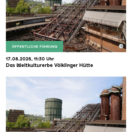
©
ÖFFENTLICHE FÜHRUNG
Der Erzschrägaufzug der Völklinger Hütte mit de
Copyright: Weltkulturerbe Völklinger Hütte | Karl 
17.08.2026, 11:30 Uhr
Das Weltkulturerbe Völklinger Hütte