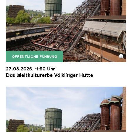
©
ÖFFENTLICHE FÜHRUNG
Der Erzschrägaufzug der Völklinger Hütte mit de
Copyright: Weltkulturerbe Völklinger Hütte | Karl 
27.08.2026, 11:30 Uhr
Das Weltkulturerbe Völklinger Hütte