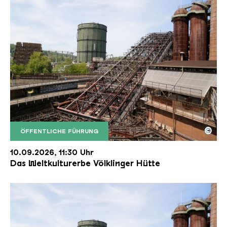
©
ÖFFENTLICHE FÜHRUNG
Der Erzschrägaufzug der Völklinger Hütte mit de
Copyright: Weltkulturerbe Völklinger Hütte | Karl 
10.09.2026, 11:30 Uhr
Das Weltkulturerbe Völklinger Hütte