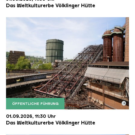
Das Weltkulturerbe Völklinger Hütte
©
ÖFFENTLICHE FÜHRUNG
Der Erzschrägaufzug der Völklinger Hütte mit de
Copyright: Weltkulturerbe Völklinger Hütte | Karl 
01.09.2026, 11:30 Uhr
Das Weltkulturerbe Völklinger Hütte