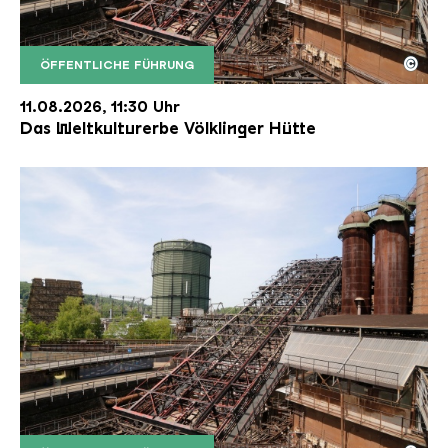
©
ÖFFENTLICHE FÜHRUNG
Der Erzschrägaufzug der Völklinger Hütte mit de
Copyright: Weltkulturerbe Völklinger Hütte | Karl 
11.08.2026, 11:30 Uhr
Das Weltkulturerbe Völklinger Hütte