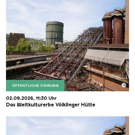
©
ÖFFENTLICHE FÜHRUNG
Der Erzschrägaufzug der Völklinger Hütte mit de
Copyright: Weltkulturerbe Völklinger Hütte | Karl 
02.09.2026, 11:30 Uhr
Das Weltkulturerbe Völklinger Hütte