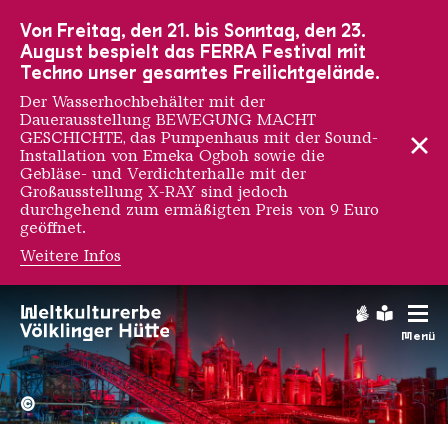
Zur Hauptnavigation
Zur Suche
Zum Inhalt
Zur Fußnavigation
Von Freitag, den 21. bis Sonntag, den 23.
August bespielt das FERRA Festival mit
Techno unser gesamtes Freilichtgelände.
Der Wasserhochbehälter mit der
Dauerausstellung BEWEGUNG MACHT
GESCHICHTE, das Pumpenhaus mit der Sound-
Installation von Emeka Ogboh sowie die
Gebläse- und Verdichterhalle mit der
Großausstellung X-RAY sind jedoch
durchgehend zum ermäßigten Preis von 9 Euro
geöffnet.
Weitere Infos
Gebärdens
Leichte
Menü
Hochofengruppe in Rot
Copyright: Weltkulturerbe 
©