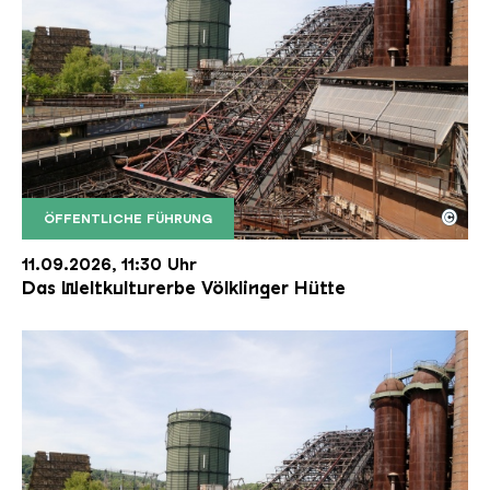
©
ÖFFENTLICHE FÜHRUNG
Der Erzschrägaufzug der Völklinger Hütte mit de
Copyright: Weltkulturerbe Völklinger Hütte | Karl 
11.09.2026, 11:30 Uhr
Das Weltkulturerbe Völklinger Hütte