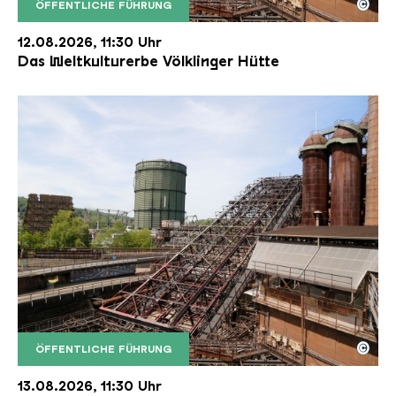
©
ÖFFENTLICHE FÜHRUNG
Der Erzschrägaufzug der Völklinger Hütte mit de
Copyright: Weltkulturerbe Völklinger Hütte | Karl 
12.08.2026, 11:30 Uhr
Das Weltkulturerbe Völklinger Hütte
©
ÖFFENTLICHE FÜHRUNG
Der Erzschrägaufzug der Völklinger Hütte mit de
Copyright: Weltkulturerbe Völklinger Hütte | Karl 
13.08.2026, 11:30 Uhr