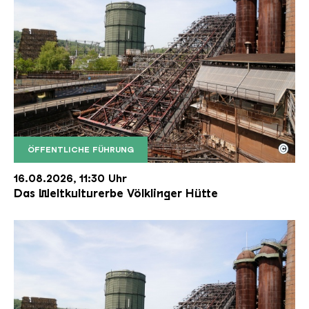
©
ÖFFENTLICHE FÜHRUNG
Der Erzschrägaufzug der Völklinger Hütte mit de
Copyright: Weltkulturerbe Völklinger Hütte | Karl 
16.08.2026, 11:30 Uhr
Das Weltkulturerbe Völklinger Hütte