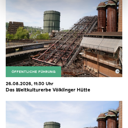
haben oder die sie im Rahmen Ihrer Nutzung der Dienste
gesammelt haben.
©
ÖFFENTLICHE FÜHRUNG
Der Erzschrägaufzug der Völklinger Hütte mit de
Copyright: Weltkulturerbe Völklinger Hütte | Karl 
26.08.2026, 11:30 Uhr
Das Weltkulturerbe Völklinger Hütte