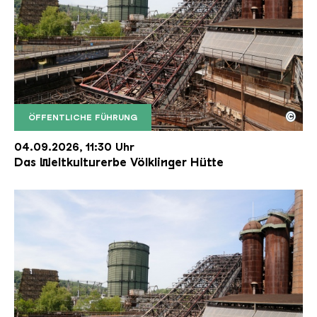
©
ÖFFENTLICHE FÜHRUNG
Der Erzschrägaufzug der Völklinger Hütte mit de
Copyright: Weltkulturerbe Völklinger Hütte | Karl 
04.09.2026, 11:30 Uhr
Das Weltkulturerbe Völklinger Hütte