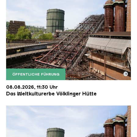
©
ÖFFENTLICHE FÜHRUNG
Der Erzschrägaufzug der Völklinger Hütte mit de
Copyright: Weltkulturerbe Völklinger Hütte | Karl 
08.08.2026, 11:30 Uhr
Das Weltkulturerbe Völklinger Hütte