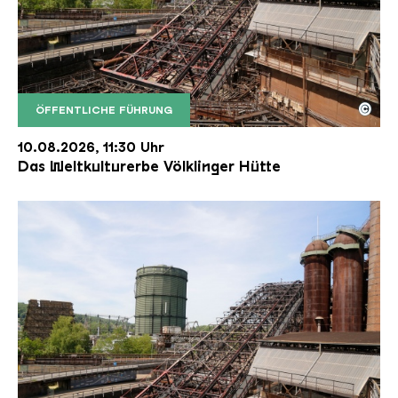
©
ÖFFENTLICHE FÜHRUNG
Der Erzschrägaufzug der Völklinger Hütte mit de
Copyright: Weltkulturerbe Völklinger Hütte | Karl 
10.08.2026, 11:30 Uhr
Das Weltkulturerbe Völklinger Hütte