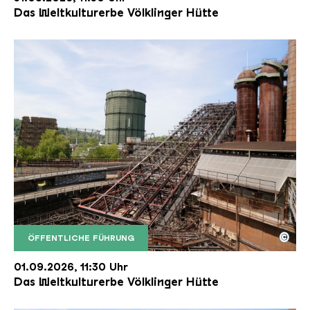
Das Weltkulturerbe Völklinger Hütte
©
ÖFFENTLICHE FÜHRUNG
Der Erzschrägaufzug der Völklinger Hütte mit de
Copyright: Weltkulturerbe Völklinger Hütte | Karl 
01.09.2026, 11:30 Uhr
Das Weltkulturerbe Völklinger Hütte