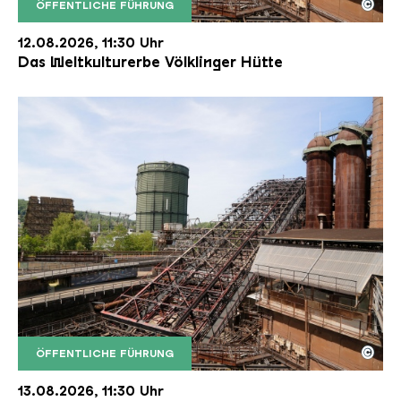
©
ÖFFENTLICHE FÜHRUNG
Der Erzschrägaufzug der Völklinger Hütte mit de
Copyright: Weltkulturerbe Völklinger Hütte | Karl 
12.08.2026, 11:30 Uhr
Das Weltkulturerbe Völklinger Hütte
©
ÖFFENTLICHE FÜHRUNG
Der Erzschrägaufzug der Völklinger Hütte mit de
Copyright: Weltkulturerbe Völklinger Hütte | Karl 
13.08.2026, 11:30 Uhr