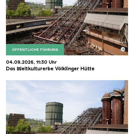
©
ÖFFENTLICHE FÜHRUNG
Der Erzschrägaufzug der Völklinger Hütte mit de
Copyright: Weltkulturerbe Völklinger Hütte | Karl 
04.09.2026, 11:30 Uhr
Das Weltkulturerbe Völklinger Hütte