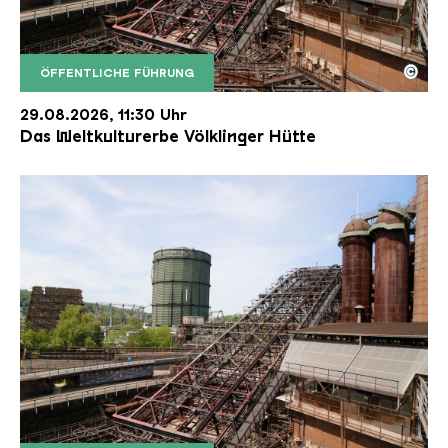
©
ÖFFENTLICHE FÜHRUNG
Der Erzschrägaufzug der Völklinger Hütte mit de
Copyright: Weltkulturerbe Völklinger Hütte | Karl 
29.08.2026, 11:30 Uhr
Das Weltkulturerbe Völklinger Hütte