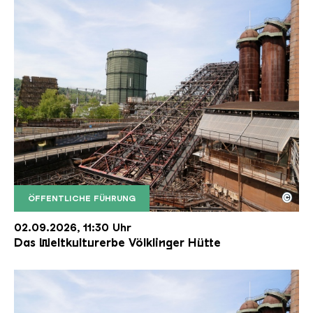
©
ÖFFENTLICHE FÜHRUNG
Der Erzschrägaufzug der Völklinger Hütte mit de
Copyright: Weltkulturerbe Völklinger Hütte | Karl 
02.09.2026, 11:30 Uhr
Das Weltkulturerbe Völklinger Hütte