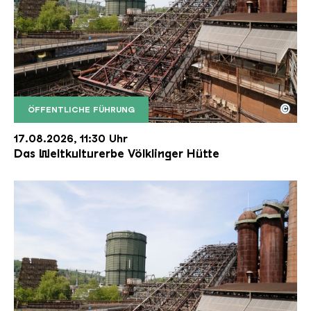
©
ÖFFENTLICHE FÜHRUNG
Der Erzschrägaufzug der Völklinger Hütte mit de
Copyright: Weltkulturerbe Völklinger Hütte | Karl 
17.08.2026, 11:30 Uhr
Das Weltkulturerbe Völklinger Hütte