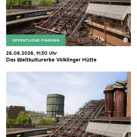
©
ÖFFENTLICHE FÜHRUNG
Der Erzschrägaufzug der Völklinger Hütte mit de
Copyright: Weltkulturerbe Völklinger Hütte | Karl 
28.08.2026, 11:30 Uhr
Das Weltkulturerbe Völklinger Hütte