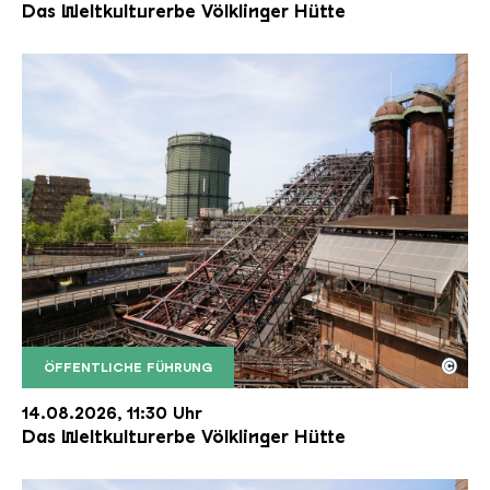
Das Weltkulturerbe Völklinger Hütte
©
ÖFFENTLICHE FÜHRUNG
Der Erzschrägaufzug der Völklinger Hütte mit de
Copyright: Weltkulturerbe Völklinger Hütte | Karl 
14.08.2026, 11:30 Uhr
Das Weltkulturerbe Völklinger Hütte