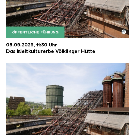
©
ÖFFENTLICHE FÜHRUNG
Der Erzschrägaufzug der Völklinger Hütte mit de
Copyright: Weltkulturerbe Völklinger Hütte | Karl 
05.09.2026, 11:30 Uhr
Das Weltkulturerbe Völklinger Hütte