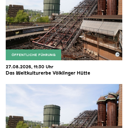
©
ÖFFENTLICHE FÜHRUNG
Der Erzschrägaufzug der Völklinger Hütte mit de
Copyright: Weltkulturerbe Völklinger Hütte | Karl 
27.08.2026, 11:30 Uhr
Das Weltkulturerbe Völklinger Hütte