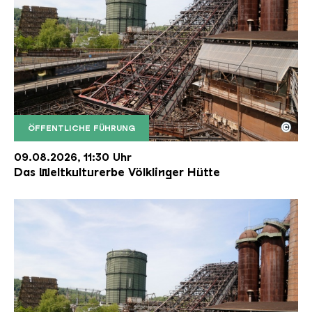
©
ÖFFENTLICHE FÜHRUNG
Der Erzschrägaufzug der Völklinger Hütte mit de
Copyright: Weltkulturerbe Völklinger Hütte | Karl 
09.08.2026, 11:30 Uhr
Das Weltkulturerbe Völklinger Hütte