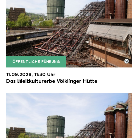
©
ÖFFENTLICHE FÜHRUNG
Der Erzschrägaufzug der Völklinger Hütte mit de
Copyright: Weltkulturerbe Völklinger Hütte | Karl 
11.09.2026, 11:30 Uhr
Das Weltkulturerbe Völklinger Hütte