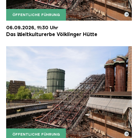
©
ÖFFENTLICHE FÜHRUNG
Der Erzschrägaufzug der Völklinger Hütte mit de
Copyright: Weltkulturerbe Völklinger Hütte | Karl 
06.09.2026, 11:30 Uhr
Das Weltkulturerbe Völklinger Hütte
©
ÖFFENTLICHE FÜHRUNG