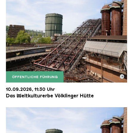
©
ÖFFENTLICHE FÜHRUNG
Der Erzschrägaufzug der Völklinger Hütte mit de
Copyright: Weltkulturerbe Völklinger Hütte | Karl 
10.09.2026, 11:30 Uhr
Das Weltkulturerbe Völklinger Hütte