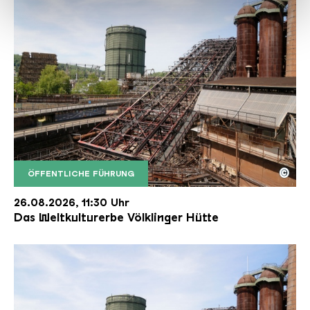
haben oder die sie im Rahmen Ihrer Nutzung der Dienste
gesammelt haben.
©
ÖFFENTLICHE FÜHRUNG
Der Erzschrägaufzug der Völklinger Hütte mit de
Copyright: Weltkulturerbe Völklinger Hütte | Karl 
26.08.2026, 11:30 Uhr
Das Weltkulturerbe Völklinger Hütte