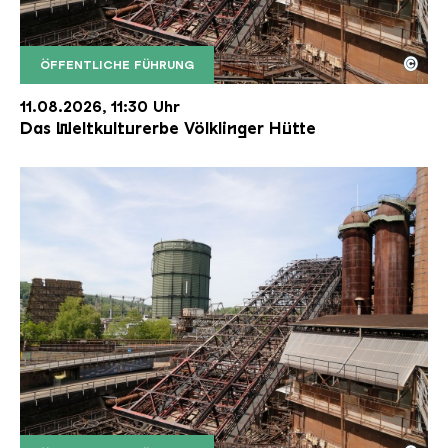
©
ÖFFENTLICHE FÜHRUNG
Der Erzschrägaufzug der Völklinger Hütte mit de
Copyright: Weltkulturerbe Völklinger Hütte | Karl 
11.08.2026, 11:30 Uhr
Das Weltkulturerbe Völklinger Hütte