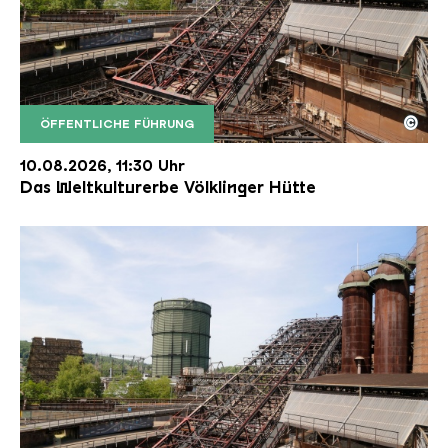
©
ÖFFENTLICHE FÜHRUNG
Der Erzschrägaufzug der Völklinger Hütte mit de
Copyright: Weltkulturerbe Völklinger Hütte | Karl 
10.08.2026, 11:30 Uhr
Das Weltkulturerbe Völklinger Hütte