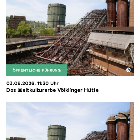
©
ÖFFENTLICHE FÜHRUNG
Der Erzschrägaufzug der Völklinger Hütte mit de
Copyright: Weltkulturerbe Völklinger Hütte | Karl 
03.09.2026, 11:30 Uhr
Das Weltkulturerbe Völklinger Hütte