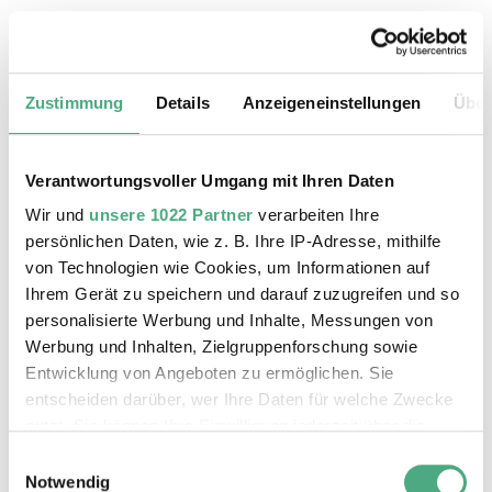
20.08.2026, 11:30 Uhr
Das Weltkulturerbe Völklinger Hütte
Zustimmung
Details
Anzeigeneinstellungen
Über
Verantwortungsvoller Umgang mit Ihren Daten
Wir und
unsere 1022 Partner
verarbeiten Ihre
persönlichen Daten, wie z. B. Ihre IP-Adresse, mithilfe
von Technologien wie Cookies, um Informationen auf
Ihrem Gerät zu speichern und darauf zuzugreifen und so
personalisierte Werbung und Inhalte, Messungen von
Werbung und Inhalten, Zielgruppenforschung sowie
Entwicklung von Angeboten zu ermöglichen. Sie
entscheiden darüber, wer Ihre Daten für welche Zwecke
©
ÖFFENTLICHE FÜHRUNG
Der Erzschrägaufzug der Völklinger Hütte mit de
Copyright: Weltkulturerbe Völklinger Hütte | Karl 
nutzt. Sie können Ihre Einwilligung jederzeit über die
24.08.2026, 11:30 Uhr
Cookie-Erklärung oder durch Klicken auf das Privacy
Einwilligungsauswahl
Das Weltkulturerbe Völklinger Hütte
Trigger Symbol ändern oder widerrufen
Notwendig