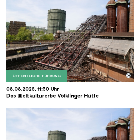
©
ÖFFENTLICHE FÜHRUNG
Der Erzschrägaufzug der Völklinger Hütte mit de
Copyright: Weltkulturerbe Völklinger Hütte | Karl 
08.08.2026, 11:30 Uhr
Das Weltkulturerbe Völklinger Hütte