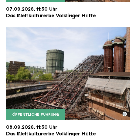
Der Erzschrägaufzug der Völklinger Hütte mit de
Copyright: Weltkulturerbe Völklinger Hütte | Karl 
07.09.2026, 11:30 Uhr
Das Weltkulturerbe Völklinger Hütte
©
ÖFFENTLICHE FÜHRUNG
Der Erzschrägaufzug der Völklinger Hütte mit de
Copyright: Weltkulturerbe Völklinger Hütte | Karl 
08.09.2026, 11:30 Uhr
Das Weltkulturerbe Völklinger Hütte