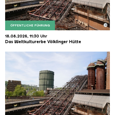
©
ÖFFENTLICHE FÜHRUNG
Der Erzschrägaufzug der Völklinger Hütte mit de
Copyright: Weltkulturerbe Völklinger Hütte | Karl 
18.08.2026, 11:30 Uhr
Das Weltkulturerbe Völklinger Hütte