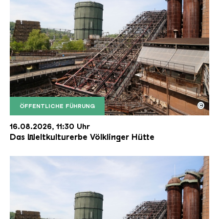
©
ÖFFENTLICHE FÜHRUNG
Der Erzschrägaufzug der Völklinger Hütte mit de
Copyright: Weltkulturerbe Völklinger Hütte | Karl 
16.08.2026, 11:30 Uhr
Das Weltkulturerbe Völklinger Hütte