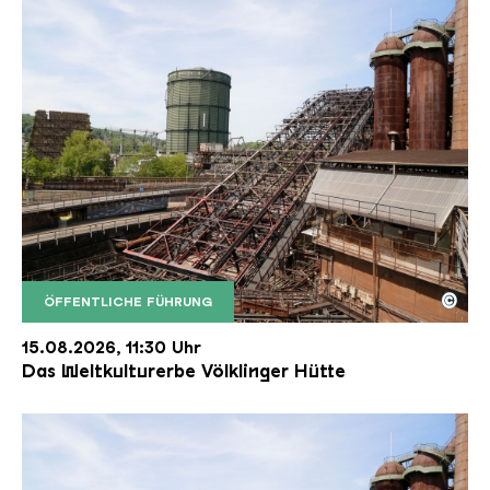
©
ÖFFENTLICHE FÜHRUNG
Der Erzschrägaufzug der Völklinger Hütte mit de
Copyright: Weltkulturerbe Völklinger Hütte | Karl 
15.08.2026, 11:30 Uhr
Das Weltkulturerbe Völklinger Hütte