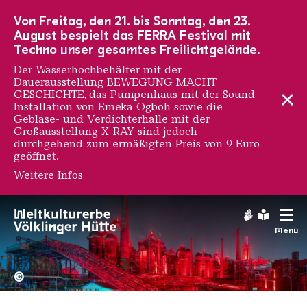
Zur Hauptnavigation
Zur Suche
Zum Inhalt
Zur Fußnavigation
Von Freitag, den 21. bis Sonntag, den 23.
August bespielt das FERRA Festival mit
Techno unser gesamtes Freilichtgelände.
Der Wasserhochbehälter mit der
Dauerausstellung BEWEGUNG MACHT
GESCHICHTE, das Pumpenhaus mit der Sound-
Installation von Emeka Ogboh sowie die
Gebläse- und Verdichterhalle mit der
Großausstellung X-RAY sind jedoch
durchgehend zum ermäßigten Preis von 9 Euro
geöffnet.
Weitere Infos
Gebärdens
Leichte
Menü
Hochofengruppe in Rot
Copyright: Weltkulturerbe 
©