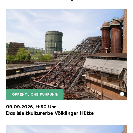
©
ÖFFENTLICHE FÜHRUNG
Der Erzschrägaufzug der Völklinger Hütte mit de
Copyright: Weltkulturerbe Völklinger Hütte | Karl 
09.09.2026, 11:30 Uhr
Das Weltkulturerbe Völklinger Hütte