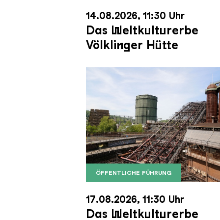
14.08.2026, 11:30 Uhr
Das Weltkulturerbe
Völklinger Hütte
ÖFFENTLICHE FÜHRUNG
Der Erzschrägaufzug der Völkli
Copyright: Weltkulturerbe Völkli
17.08.2026, 11:30 Uhr
Das Weltkulturerbe