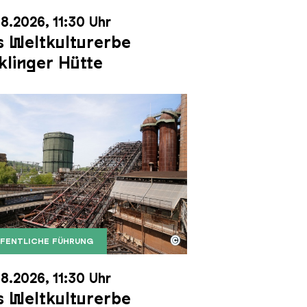
8.2026, 11:30 Uhr
 Weltkulturerbe
klinger Hütte
©
FENTLICHE FÜHRUNG
it dem Gasometer im Hintergrund
Karl Heinrich Veith
Erzschrägaufzug der Völklinger Hütte mit dem Gasom
right: Weltkulturerbe Völklinger Hütte | Karl Heinric
8.2026, 11:30 Uhr
 Weltkulturerbe