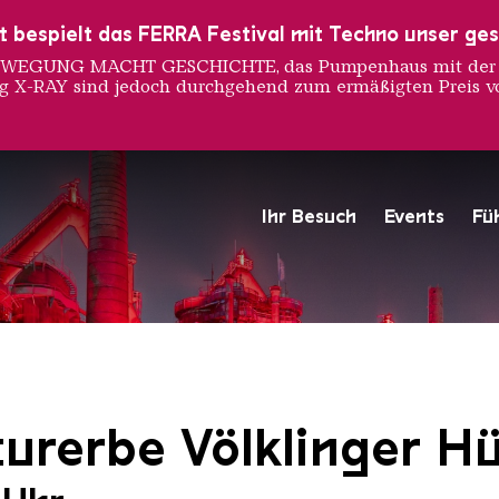
ust bespielt das FERRA Festival mit Techno unser ge
 BEWEGUNG MACHT GESCHICHTE, das Pumpenhaus mit der S
ng X-RAY sind jedoch durchgehend zum ermäßigten Preis vo
Ihr Besuch
Events
Fü
Hochofengruppe in Rot
Copyright: Weltkulturerbe 
urerbe Völklinger Hü