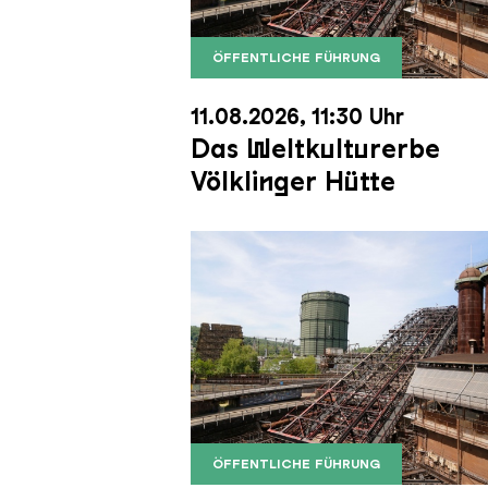
ÖFFENTLICHE FÜHRUNG
Der Erzschrägaufzug der Völkli
Copyright: Weltkulturerbe Völkli
11.08.2026, 11:30 Uhr
Das Weltkulturerbe
Völklinger Hütte
ÖFFENTLICHE FÜHRUNG
Der Erzschrägaufzug der Völkli
Copyright: Weltkulturerbe Völkli