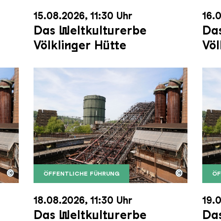
15.08.2026, 11:30 Uhr
16.0
Das Weltkulturerbe
Das
Völklinger Hütte
Völ
©
©
ÖFFENTLICHE FÜHRUNG
ÖF
nger Hütte mit dem Gasometer im Hintergrund
nger Hütte | Karl Heinrich Veith
Der Erzschrägaufzug der Völklinger Hütte m
Copyright: Weltkulturerbe Völklinger Hütte | 
Der 
Copy
18.08.2026, 11:30 Uhr
19.0
Das Weltkulturerbe
Das