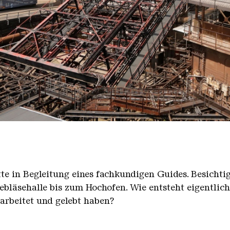
nger Hütte mit dem Gasometer im Hintergrund
nger Hütte | Karl Heinrich Veith
̈tte in Begleitung eines fachkundigen Guides. Besicht
bläsehalle bis zum Hochofen. Wie entsteht eigentlic
earbeitet und gelebt haben?