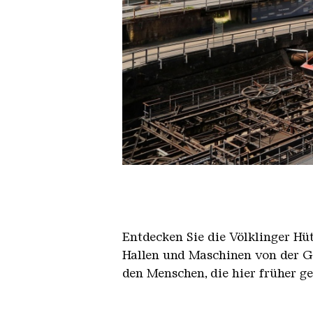
Der Erzschrägaufzug der Völkli
Copyright: Weltkulturerbe Völkli
Entdecken Sie die Völklinger Hu
Hallen und Maschinen von der Ge
den Menschen, die hier früher g