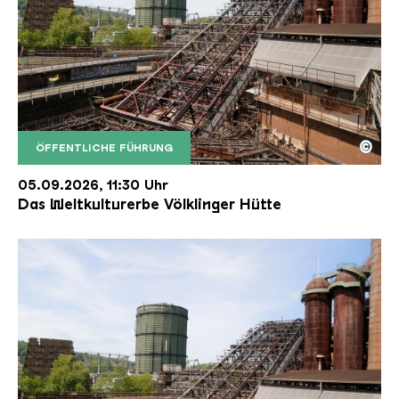
©
ÖFFENTLICHE FÜHRUNG
Der Erzschrägaufzug der Völklinger Hütte mit de
Copyright: Weltkulturerbe Völklinger Hütte | Karl 
05.09.2026, 11:30 Uhr
Das Weltkulturerbe Völklinger Hütte