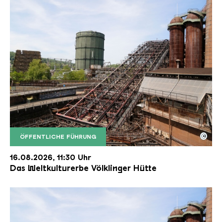
©
ÖFFENTLICHE FÜHRUNG
Der Erzschrägaufzug der Völklinger Hütte mit de
Copyright: Weltkulturerbe Völklinger Hütte | Karl 
16.08.2026, 11:30 Uhr
Das Weltkulturerbe Völklinger Hütte