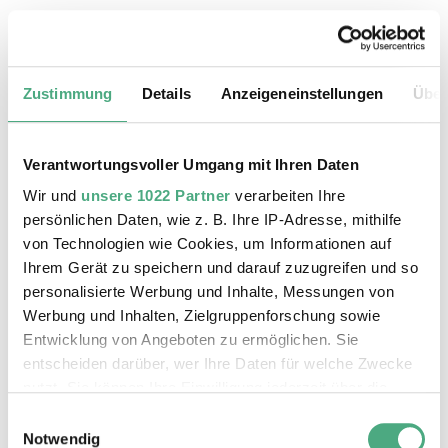
24.08.2026, 11:30 Uhr
Das Weltkulturerbe Völklinger Hütte
Zustimmung
Details
Anzeigeneinstellungen
Über
Verantwortungsvoller Umgang mit Ihren Daten
Wir und
unsere 1022 Partner
verarbeiten Ihre
persönlichen Daten, wie z. B. Ihre IP-Adresse, mithilfe
von Technologien wie Cookies, um Informationen auf
Ihrem Gerät zu speichern und darauf zuzugreifen und so
personalisierte Werbung und Inhalte, Messungen von
Werbung und Inhalten, Zielgruppenforschung sowie
Entwicklung von Angeboten zu ermöglichen. Sie
entscheiden darüber, wer Ihre Daten für welche Zwecke
©
ÖFFENTLICHE FÜHRUNG
Der Erzschrägaufzug der Völklinger Hütte mit de
Copyright: Weltkulturerbe Völklinger Hütte | Karl 
nutzt. Sie können Ihre Einwilligung jederzeit über die
25.08.2026, 11:30 Uhr
Cookie-Erklärung oder durch Klicken auf das Privacy
Einwilligungsauswahl
Das Weltkulturerbe Völklinger Hütte
Trigger Symbol ändern oder widerrufen
Notwendig