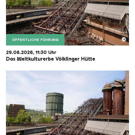
©
ÖFFENTLICHE FÜHRUNG
Der Erzschrägaufzug der Völklinger Hütte mit de
Copyright: Weltkulturerbe Völklinger Hütte | Karl 
29.08.2026, 11:30 Uhr
Das Weltkulturerbe Völklinger Hütte