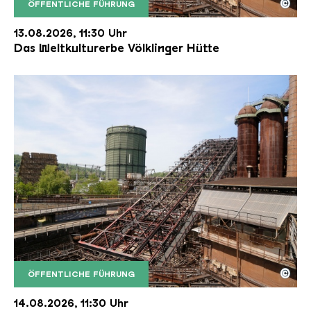
©
ÖFFENTLICHE FÜHRUNG
Der Erzschrägaufzug der Völklinger Hütte mit de
Copyright: Weltkulturerbe Völklinger Hütte | Karl 
13.08.2026, 11:30 Uhr
Das Weltkulturerbe Völklinger Hütte
©
ÖFFENTLICHE FÜHRUNG
Der Erzschrägaufzug der Völklinger Hütte mit de
Copyright: Weltkulturerbe Völklinger Hütte | Karl 
14.08.2026, 11:30 Uhr