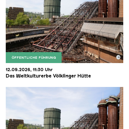
©
ÖFFENTLICHE FÜHRUNG
Der Erzschrägaufzug der Völklinger Hütte mit de
Copyright: Weltkulturerbe Völklinger Hütte | Karl 
12.09.2026, 11:30 Uhr
Das Weltkulturerbe Völklinger Hütte