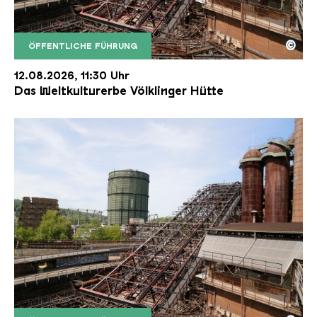
©
ÖFFENTLICHE FÜHRUNG
Der Erzschrägaufzug der Völklinger Hütte mit de
Copyright: Weltkulturerbe Völklinger Hütte | Karl 
12.08.2026, 11:30 Uhr
Das Weltkulturerbe Völklinger Hütte