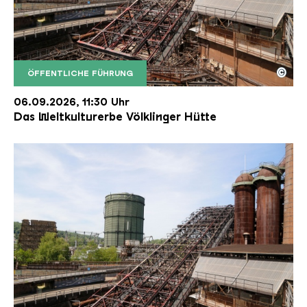
©
ÖFFENTLICHE FÜHRUNG
Der Erzschrägaufzug der Völklinger Hütte mit de
Copyright: Weltkulturerbe Völklinger Hütte | Karl 
06.09.2026, 11:30 Uhr
Das Weltkulturerbe Völklinger Hütte