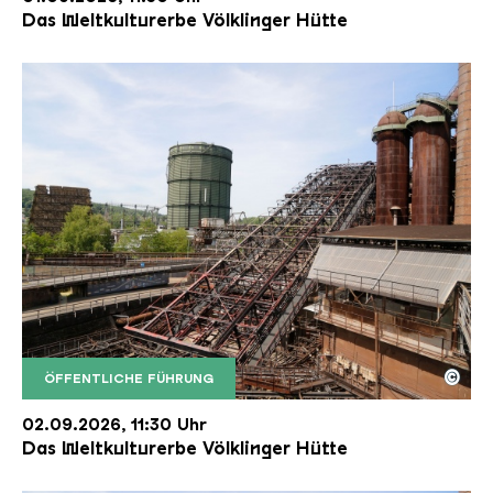
Das Weltkulturerbe Völklinger Hütte
©
ÖFFENTLICHE FÜHRUNG
Der Erzschrägaufzug der Völklinger Hütte mit de
Copyright: Weltkulturerbe Völklinger Hütte | Karl 
02.09.2026, 11:30 Uhr
Das Weltkulturerbe Völklinger Hütte