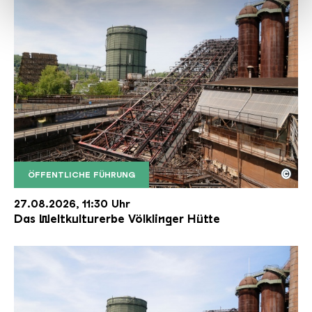
haben oder die sie im Rahmen Ihrer Nutzung der Dienste
gesammelt haben.
©
ÖFFENTLICHE FÜHRUNG
Der Erzschrägaufzug der Völklinger Hütte mit de
Copyright: Weltkulturerbe Völklinger Hütte | Karl 
27.08.2026, 11:30 Uhr
Das Weltkulturerbe Völklinger Hütte