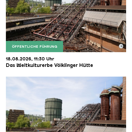
©
ÖFFENTLICHE FÜHRUNG
Der Erzschrägaufzug der Völklinger Hütte mit de
Copyright: Weltkulturerbe Völklinger Hütte | Karl 
18.08.2026, 11:30 Uhr
Das Weltkulturerbe Völklinger Hütte