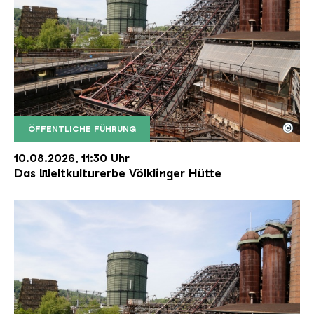
©
ÖFFENTLICHE FÜHRUNG
Der Erzschrägaufzug der Völklinger Hütte mit de
Copyright: Weltkulturerbe Völklinger Hütte | Karl 
10.08.2026, 11:30 Uhr
Das Weltkulturerbe Völklinger Hütte