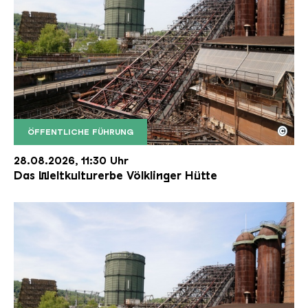
©
ÖFFENTLICHE FÜHRUNG
Der Erzschrägaufzug der Völklinger Hütte mit de
Copyright: Weltkulturerbe Völklinger Hütte | Karl 
28.08.2026, 11:30 Uhr
Das Weltkulturerbe Völklinger Hütte