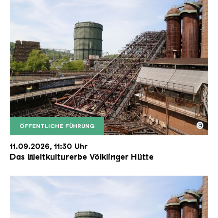
©
ÖFFENTLICHE FÜHRUNG
Der Erzschrägaufzug der Völklinger Hütte mit de
Copyright: Weltkulturerbe Völklinger Hütte | Karl 
11.09.2026, 11:30 Uhr
Das Weltkulturerbe Völklinger Hütte