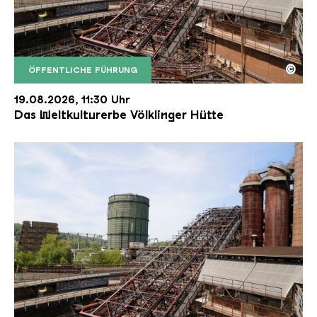
©
ÖFFENTLICHE FÜHRUNG
Der Erzschrägaufzug der Völklinger Hütte mit de
Copyright: Weltkulturerbe Völklinger Hütte | Karl 
19.08.2026, 11:30 Uhr
Das Weltkulturerbe Völklinger Hütte