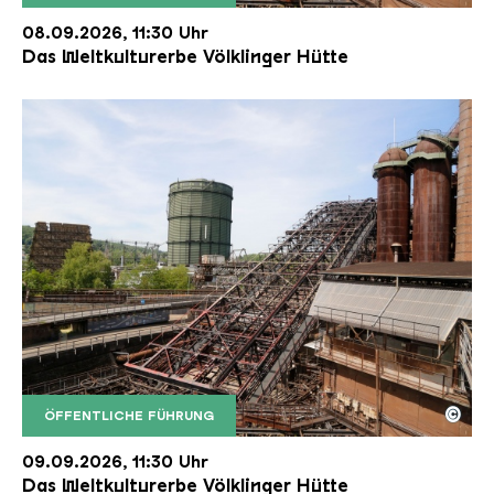
Der Erzschrägaufzug der Völklinger Hütte mit de
Copyright: Weltkulturerbe Völklinger Hütte | Karl 
08.09.2026, 11:30 Uhr
Das Weltkulturerbe Völklinger Hütte
©
ÖFFENTLICHE FÜHRUNG
Der Erzschrägaufzug der Völklinger Hütte mit de
Copyright: Weltkulturerbe Völklinger Hütte | Karl 
09.09.2026, 11:30 Uhr
Das Weltkulturerbe Völklinger Hütte