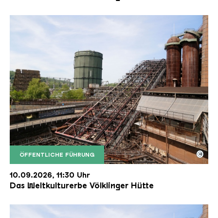
©
ÖFFENTLICHE FÜHRUNG
Der Erzschrägaufzug der Völklinger Hütte mit de
Copyright: Weltkulturerbe Völklinger Hütte | Karl 
10.09.2026, 11:30 Uhr
Das Weltkulturerbe Völklinger Hütte