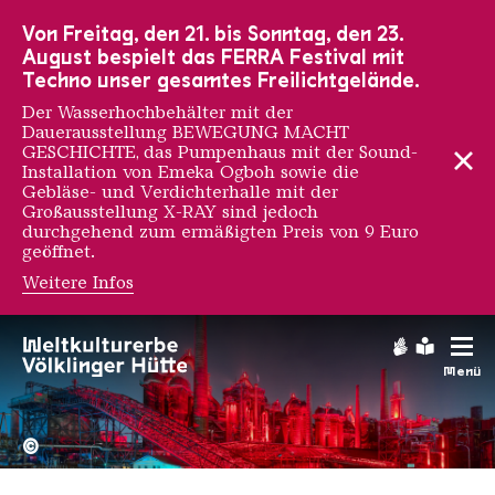
Zur Hauptnavigation
Zur Suche
Zum Inhalt
Zur Fußnavigation
Von Freitag, den 21. bis Sonntag, den 23.
August bespielt das FERRA Festival mit
Techno unser gesamtes Freilichtgelände.
Der Wasserhochbehälter mit der
Dauerausstellung BEWEGUNG MACHT
GESCHICHTE, das Pumpenhaus mit der Sound-
Installation von Emeka Ogboh sowie die
Gebläse- und Verdichterhalle mit der
Großausstellung X-RAY sind jedoch
durchgehend zum ermäßigten Preis von 9 Euro
geöffnet.
Weitere Infos
Gebärdens
Leichte
Menü
Hochofengruppe in Rot
Copyright: Weltkulturerbe 
©