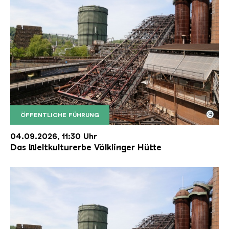
©
ÖFFENTLICHE FÜHRUNG
Der Erzschrägaufzug der Völklinger Hütte mit de
Copyright: Weltkulturerbe Völklinger Hütte | Karl 
04.09.2026, 11:30 Uhr
Das Weltkulturerbe Völklinger Hütte