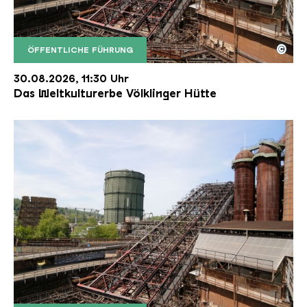
©
ÖFFENTLICHE FÜHRUNG
Der Erzschrägaufzug der Völklinger Hütte mit de
Copyright: Weltkulturerbe Völklinger Hütte | Karl 
30.08.2026, 11:30 Uhr
Das Weltkulturerbe Völklinger Hütte