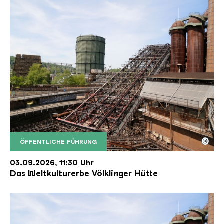
©
ÖFFENTLICHE FÜHRUNG
Der Erzschrägaufzug der Völklinger Hütte mit de
Copyright: Weltkulturerbe Völklinger Hütte | Karl 
03.09.2026, 11:30 Uhr
Das Weltkulturerbe Völklinger Hütte