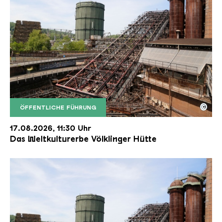
©
ÖFFENTLICHE FÜHRUNG
Der Erzschrägaufzug der Völklinger Hütte mit de
Copyright: Weltkulturerbe Völklinger Hütte | Karl 
17.08.2026, 11:30 Uhr
Das Weltkulturerbe Völklinger Hütte