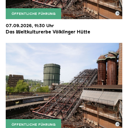
©
ÖFFENTLICHE FÜHRUNG
Der Erzschrägaufzug der Völklinger Hütte mit de
Copyright: Weltkulturerbe Völklinger Hütte | Karl 
07.09.2026, 11:30 Uhr
Das Weltkulturerbe Völklinger Hütte
©
ÖFFENTLICHE FÜHRUNG