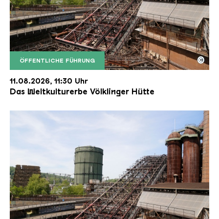
©
ÖFFENTLICHE FÜHRUNG
Der Erzschrägaufzug der Völklinger Hütte mit de
Copyright: Weltkulturerbe Völklinger Hütte | Karl 
11.08.2026, 11:30 Uhr
Das Weltkulturerbe Völklinger Hütte