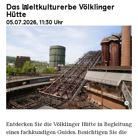
Das Weltkulturerbe Völklinger
Hütte
05.07.2026, 11:30 Uhr
©
Der Erzschrägaufzug der Völklinger Hütte mit de
Copyright: Weltkulturerbe Völklinger Hütte | Karl 
Entdecken Sie die Völklinger Hütte in Begleitung
eines fachkundigen Guides. Besichtigen Sie die