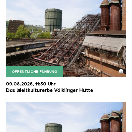
©
ÖFFENTLICHE FÜHRUNG
Der Erzschrägaufzug der Völklinger Hütte mit de
Copyright: Weltkulturerbe Völklinger Hütte | Karl 
09.08.2026, 11:30 Uhr
Das Weltkulturerbe Völklinger Hütte