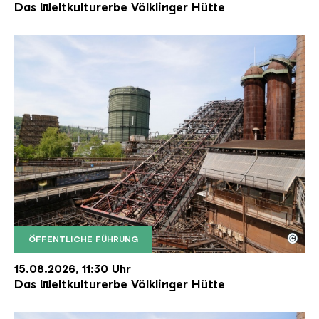
Das Weltkulturerbe Völklinger Hütte
©
ÖFFENTLICHE FÜHRUNG
Der Erzschrägaufzug der Völklinger Hütte mit de
Copyright: Weltkulturerbe Völklinger Hütte | Karl 
15.08.2026, 11:30 Uhr
Das Weltkulturerbe Völklinger Hütte