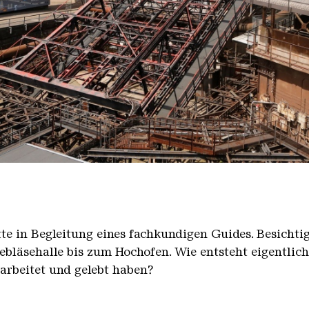
nger Hütte mit dem Gasometer im Hintergrund
nger Hütte | Karl Heinrich Veith
̈tte in Begleitung eines fachkundigen Guides. Besicht
bläsehalle bis zum Hochofen. Wie entsteht eigentlic
earbeitet und gelebt haben?