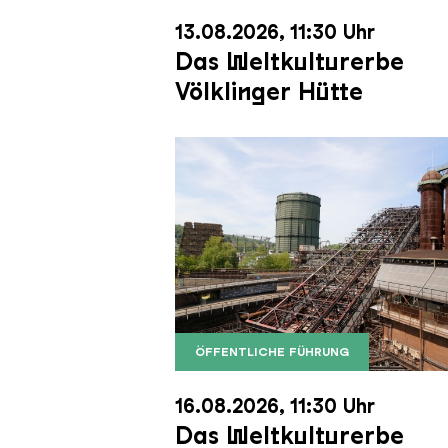
13.08.2026, 11:30 Uhr
Das Weltkulturerbe
Völklinger Hütte
ÖFFENTLICHE FÜHRUNG
Der Erzschrägaufzug der Völkli
Copyright: Weltkulturerbe Völkli
16.08.2026, 11:30 Uhr
Das Weltkulturerbe