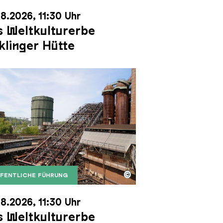
8.2026, 11:30 Uhr
 Weltkulturerbe
klinger Hütte
©
FENTLICHE FÜHRUNG
it dem Gasometer im Hintergrund
Karl Heinrich Veith
Erzschrägaufzug der Völklinger Hütte mit dem Gasom
right: Weltkulturerbe Völklinger Hütte | Karl Heinric
8.2026, 11:30 Uhr
 Weltkulturerbe