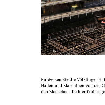
Der Erzschrägaufzug der Völkli
Copyright: Weltkulturerbe Völkli
Entdecken Sie die Völklinger Hu
Hallen und Maschinen von der Ge
den Menschen, die hier früher g