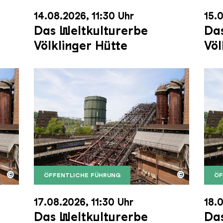
14.08.2026, 11:30 Uhr
15.0
Das Weltkulturerbe
Das
Völklinger Hütte
Völ
©
©
ÖFFENTLICHE FÜHRUNG
ÖF
nger Hütte mit dem Gasometer im Hintergrund
nger Hütte | Karl Heinrich Veith
Der Erzschrägaufzug der Völklinger Hütte m
Copyright: Weltkulturerbe Völklinger Hütte | 
Der 
Copy
17.08.2026, 11:30 Uhr
18.0
Das Weltkulturerbe
Das