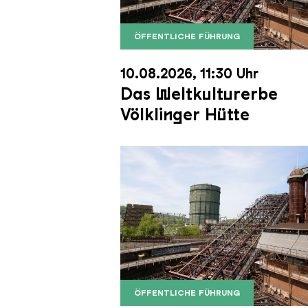
ÖFFENTLICHE FÜHRUNG
Der Erzschrägaufzug der Völkli
Copyright: Weltkulturerbe Völkli
10.08.2026, 11:30 Uhr
Das Weltkulturerbe
Völklinger Hütte
ÖFFENTLICHE FÜHRUNG
Der Erzschrägaufzug der Völkli
Copyright: Weltkulturerbe Völkli