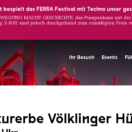
ust bespielt das FERRA Festival mit Techno unser ge
 BEWEGUNG MACHT GESCHICHTE, das Pumpenhaus mit der S
ng X-RAY sind jedoch durchgehend zum ermäßigten Preis vo
Ihr Besuch
Events
Fü
Hochofengruppe in Rot
Copyright: Weltkulturerbe 
urerbe Völklinger Hü