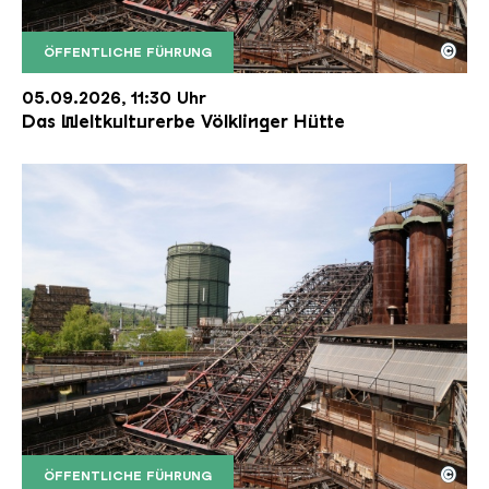
©
ÖFFENTLICHE FÜHRUNG
Der Erzschrägaufzug der Völklinger Hütte mit de
Copyright: Weltkulturerbe Völklinger Hütte | Karl 
05.09.2026, 11:30 Uhr
Das Weltkulturerbe Völklinger Hütte
©
ÖFFENTLICHE FÜHRUNG