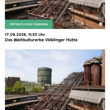
©
ÖFFENTLICHE FÜHRUNG
Der Erzschrägaufzug der Völklinger Hütte mit de
Copyright: Weltkulturerbe Völklinger Hütte | Karl 
17.08.2026, 11:30 Uhr
Das Weltkulturerbe Völklinger Hütte