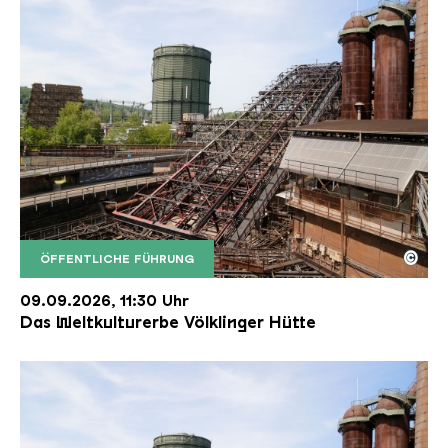
©
ÖFFENTLICHE FÜHRUNG
Der Erzschrägaufzug der Völklinger Hütte mit de
Copyright: Weltkulturerbe Völklinger Hütte | Karl 
09.09.2026, 11:30 Uhr
Das Weltkulturerbe Völklinger Hütte