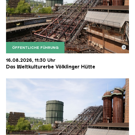
©
ÖFFENTLICHE FÜHRUNG
Der Erzschrägaufzug der Völklinger Hütte mit de
Copyright: Weltkulturerbe Völklinger Hütte | Karl 
16.08.2026, 11:30 Uhr
Das Weltkulturerbe Völklinger Hütte