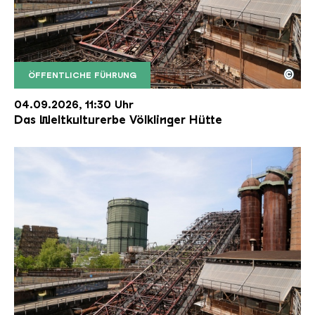
©
ÖFFENTLICHE FÜHRUNG
Der Erzschrägaufzug der Völklinger Hütte mit de
Copyright: Weltkulturerbe Völklinger Hütte | Karl 
04.09.2026, 11:30 Uhr
Das Weltkulturerbe Völklinger Hütte