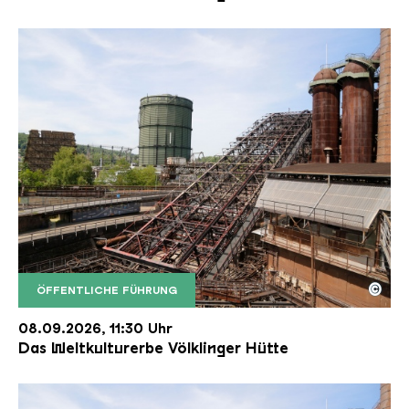
©
ÖFFENTLICHE FÜHRUNG
Der Erzschrägaufzug der Völklinger Hütte mit de
Copyright: Weltkulturerbe Völklinger Hütte | Karl 
08.09.2026, 11:30 Uhr
Das Weltkulturerbe Völklinger Hütte