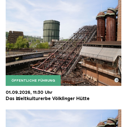
©
ÖFFENTLICHE FÜHRUNG
Der Erzschrägaufzug der Völklinger Hütte mit de
Copyright: Weltkulturerbe Völklinger Hütte | Karl 
01.09.2026, 11:30 Uhr
Das Weltkulturerbe Völklinger Hütte