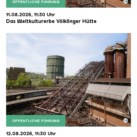
©
ÖFFENTLICHE FÜHRUNG
Der Erzschrägaufzug der Völklinger Hütte mit de
Copyright: Weltkulturerbe Völklinger Hütte | Karl 
11.08.2026, 11:30 Uhr
Das Weltkulturerbe Völklinger Hütte
©
ÖFFENTLICHE FÜHRUNG
Der Erzschrägaufzug der Völklinger Hütte mit de
Copyright: Weltkulturerbe Völklinger Hütte | Karl 
12.08.2026, 11:30 Uhr