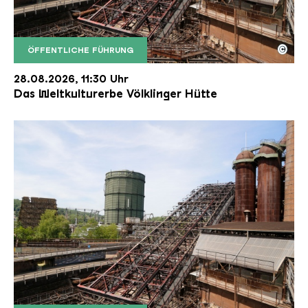
©
ÖFFENTLICHE FÜHRUNG
Der Erzschrägaufzug der Völklinger Hütte mit de
Copyright: Weltkulturerbe Völklinger Hütte | Karl 
28.08.2026, 11:30 Uhr
Das Weltkulturerbe Völklinger Hütte