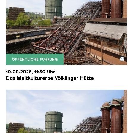
©
ÖFFENTLICHE FÜHRUNG
Der Erzschrägaufzug der Völklinger Hütte mit de
Copyright: Weltkulturerbe Völklinger Hütte | Karl 
10.09.2026, 11:30 Uhr
Das Weltkulturerbe Völklinger Hütte