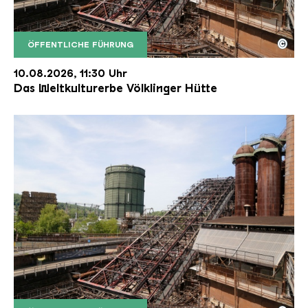
©
ÖFFENTLICHE FÜHRUNG
Der Erzschrägaufzug der Völklinger Hütte mit de
Copyright: Weltkulturerbe Völklinger Hütte | Karl 
10.08.2026, 11:30 Uhr
Das Weltkulturerbe Völklinger Hütte