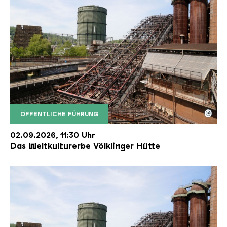
©
ÖFFENTLICHE FÜHRUNG
Der Erzschrägaufzug der Völklinger Hütte mit de
Copyright: Weltkulturerbe Völklinger Hütte | Karl 
02.09.2026, 11:30 Uhr
Das Weltkulturerbe Völklinger Hütte