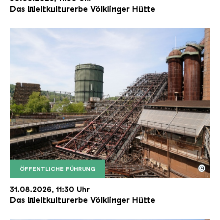
Das Weltkulturerbe Völklinger Hütte
©
ÖFFENTLICHE FÜHRUNG
Der Erzschrägaufzug der Völklinger Hütte mit de
Copyright: Weltkulturerbe Völklinger Hütte | Karl 
31.08.2026, 11:30 Uhr
Das Weltkulturerbe Völklinger Hütte