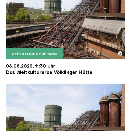
©
ÖFFENTLICHE FÜHRUNG
Der Erzschrägaufzug der Völklinger Hütte mit de
Copyright: Weltkulturerbe Völklinger Hütte | Karl 
08.08.2026, 11:30 Uhr
Das Weltkulturerbe Völklinger Hütte