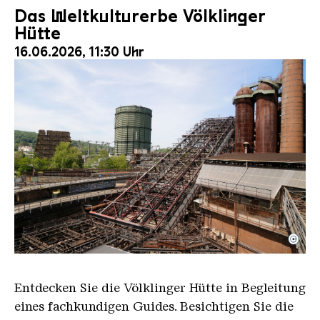
Das Weltkulturerbe Völklinger
Hütte
16.06.2026, 11:30 Uhr
©
Der Erzschrägaufzug der Völklinger Hütte mit de
Copyright: Weltkulturerbe Völklinger Hütte | Karl 
Entdecken Sie die Völklinger Hütte in Begleitung
eines fachkundigen Guides. Besichtigen Sie die