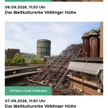
Der Erzschrägaufzug der Völklinger Hütte mit de
Copyright: Weltkulturerbe Völklinger Hütte | Karl 
06.09.2026, 11:30 Uhr
Das Weltkulturerbe Völklinger Hütte
©
ÖFFENTLICHE FÜHRUNG
Der Erzschrägaufzug der Völklinger Hütte mit de
Copyright: Weltkulturerbe Völklinger Hütte | Karl 
07.09.2026, 11:30 Uhr
Das Weltkulturerbe Völklinger Hütte