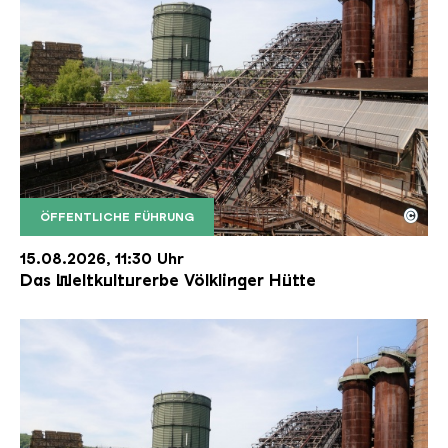
©
ÖFFENTLICHE FÜHRUNG
Der Erzschrägaufzug der Völklinger Hütte mit de
Copyright: Weltkulturerbe Völklinger Hütte | Karl 
15.08.2026, 11:30 Uhr
Das Weltkulturerbe Völklinger Hütte