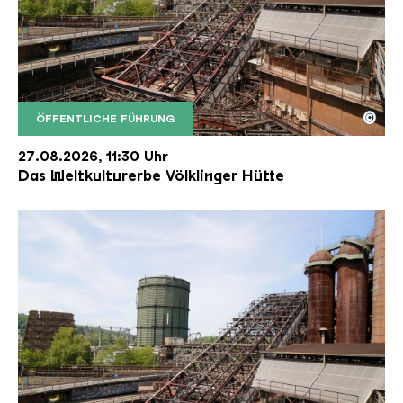
©
ÖFFENTLICHE FÜHRUNG
Der Erzschrägaufzug der Völklinger Hütte mit de
Copyright: Weltkulturerbe Völklinger Hütte | Karl 
27.08.2026, 11:30 Uhr
Das Weltkulturerbe Völklinger Hütte