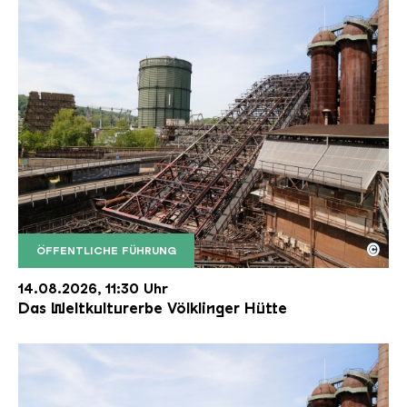
©
ÖFFENTLICHE FÜHRUNG
Der Erzschrägaufzug der Völklinger Hütte mit de
Copyright: Weltkulturerbe Völklinger Hütte | Karl 
14.08.2026, 11:30 Uhr
Das Weltkulturerbe Völklinger Hütte