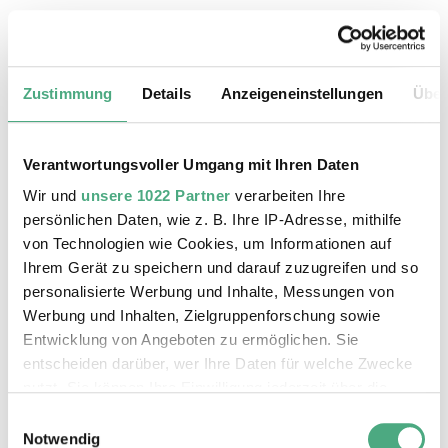
19.08.2026, 11:30 Uhr
Das Weltkulturerbe Völklinger Hütte
Zustimmung
Details
Anzeigeneinstellungen
Über
Verantwortungsvoller Umgang mit Ihren Daten
Wir und
unsere 1022 Partner
verarbeiten Ihre
persönlichen Daten, wie z. B. Ihre IP-Adresse, mithilfe
von Technologien wie Cookies, um Informationen auf
Ihrem Gerät zu speichern und darauf zuzugreifen und so
personalisierte Werbung und Inhalte, Messungen von
Werbung und Inhalten, Zielgruppenforschung sowie
Entwicklung von Angeboten zu ermöglichen. Sie
entscheiden darüber, wer Ihre Daten für welche Zwecke
©
ÖFFENTLICHE FÜHRUNG
Der Erzschrägaufzug der Völklinger Hütte mit de
Copyright: Weltkulturerbe Völklinger Hütte | Karl 
nutzt. Sie können Ihre Einwilligung jederzeit über die
20.08.2026, 11:30 Uhr
Cookie-Erklärung oder durch Klicken auf das Privacy
Einwilligungsauswahl
Das Weltkulturerbe Völklinger Hütte
Trigger Symbol ändern oder widerrufen
Notwendig