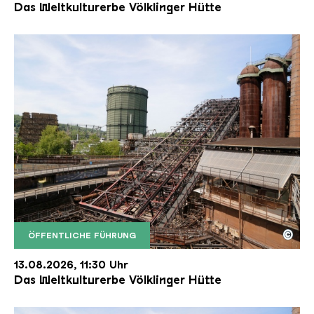
Das Weltkulturerbe Völklinger Hütte
©
ÖFFENTLICHE FÜHRUNG
Der Erzschrägaufzug der Völklinger Hütte mit de
Copyright: Weltkulturerbe Völklinger Hütte | Karl 
13.08.2026, 11:30 Uhr
Das Weltkulturerbe Völklinger Hütte