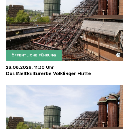
©
ÖFFENTLICHE FÜHRUNG
Der Erzschrägaufzug der Völklinger Hütte mit de
Copyright: Weltkulturerbe Völklinger Hütte | Karl 
26.08.2026, 11:30 Uhr
Das Weltkulturerbe Völklinger Hütte