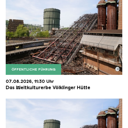
©
ÖFFENTLICHE FÜHRUNG
Der Erzschrägaufzug der Völklinger Hütte mit de
Copyright: Weltkulturerbe Völklinger Hütte | Karl 
07.08.2026, 11:30 Uhr
Das Weltkulturerbe Völklinger Hütte