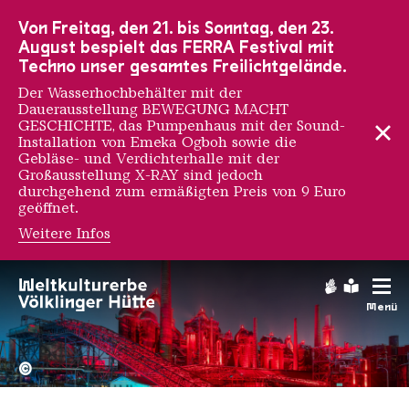
Zur Hauptnavigation
Zur Suche
Zum Inhalt
Zur Fußnavigation
Von Freitag, den 21. bis Sonntag, den 23.
August bespielt das FERRA Festival mit
Techno unser gesamtes Freilichtgelände.
Der Wasserhochbehälter mit der
Dauerausstellung BEWEGUNG MACHT
GESCHICHTE, das Pumpenhaus mit der Sound-
Installation von Emeka Ogboh sowie die
Gebläse- und Verdichterhalle mit der
Großausstellung X-RAY sind jedoch
durchgehend zum ermäßigten Preis von 9 Euro
geöffnet.
Weitere Infos
Gebärdens
Leichte
Menü
Hochofengruppe in Rot
Copyright: Weltkulturerbe 
©