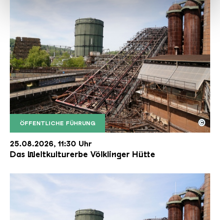
haben oder die sie im Rahmen Ihrer Nutzung der Dienste
gesammelt haben.
©
ÖFFENTLICHE FÜHRUNG
Der Erzschrägaufzug der Völklinger Hütte mit de
Copyright: Weltkulturerbe Völklinger Hütte | Karl 
25.08.2026, 11:30 Uhr
Das Weltkulturerbe Völklinger Hütte