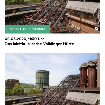
©
ÖFFENTLICHE FÜHRUNG
Der Erzschrägaufzug der Völklinger Hütte mit de
Copyright: Weltkulturerbe Völklinger Hütte | Karl 
09.08.2026, 11:30 Uhr
Das Weltkulturerbe Völklinger Hütte