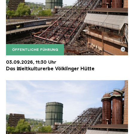
©
ÖFFENTLICHE FÜHRUNG
Der Erzschrägaufzug der Völklinger Hütte mit de
Copyright: Weltkulturerbe Völklinger Hütte | Karl 
03.09.2026, 11:30 Uhr
Das Weltkulturerbe Völklinger Hütte