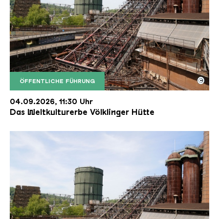
©
ÖFFENTLICHE FÜHRUNG
Der Erzschrägaufzug der Völklinger Hütte mit de
Copyright: Weltkulturerbe Völklinger Hütte | Karl 
04.09.2026, 11:30 Uhr
Das Weltkulturerbe Völklinger Hütte