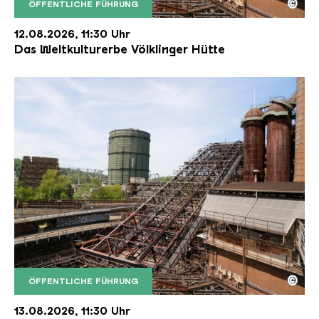
©
ÖFFENTLICHE FÜHRUNG
Der Erzschrägaufzug der Völklinger Hütte mit de
Copyright: Weltkulturerbe Völklinger Hütte | Karl 
12.08.2026, 11:30 Uhr
Das Weltkulturerbe Völklinger Hütte
©
ÖFFENTLICHE FÜHRUNG
Der Erzschrägaufzug der Völklinger Hütte mit de
Copyright: Weltkulturerbe Völklinger Hütte | Karl 
13.08.2026, 11:30 Uhr