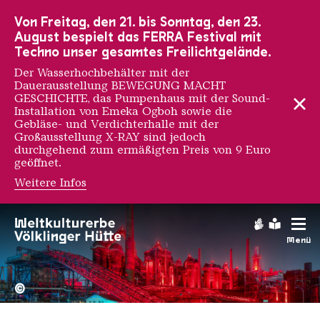
Zur Hauptnavigation
Zur Suche
Zum Inhalt
Zur Fußnavigation
Von Freitag, den 21. bis Sonntag, den 23.
August bespielt das FERRA Festival mit
Techno unser gesamtes Freilichtgelände.
Der Wasserhochbehälter mit der
Dauerausstellung BEWEGUNG MACHT
GESCHICHTE, das Pumpenhaus mit der Sound-
Installation von Emeka Ogboh sowie die
Gebläse- und Verdichterhalle mit der
Großausstellung X-RAY sind jedoch
durchgehend zum ermäßigten Preis von 9 Euro
geöffnet.
Weitere Infos
Gebärdens
Leichte
Menü
Hochofengruppe in Rot
Copyright: Weltkulturerbe 
©