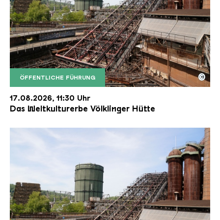
©
ÖFFENTLICHE FÜHRUNG
Der Erzschrägaufzug der Völklinger Hütte mit de
Copyright: Weltkulturerbe Völklinger Hütte | Karl 
17.08.2026, 11:30 Uhr
Das Weltkulturerbe Völklinger Hütte