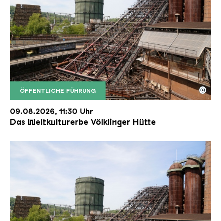
©
ÖFFENTLICHE FÜHRUNG
Der Erzschrägaufzug der Völklinger Hütte mit de
Copyright: Weltkulturerbe Völklinger Hütte | Karl 
09.08.2026, 11:30 Uhr
Das Weltkulturerbe Völklinger Hütte