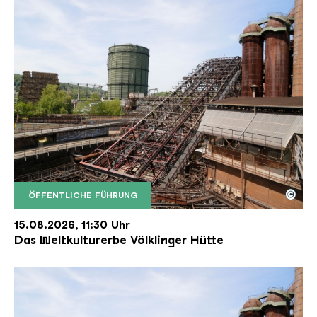
©
ÖFFENTLICHE FÜHRUNG
Der Erzschrägaufzug der Völklinger Hütte mit de
Copyright: Weltkulturerbe Völklinger Hütte | Karl 
15.08.2026, 11:30 Uhr
Das Weltkulturerbe Völklinger Hütte