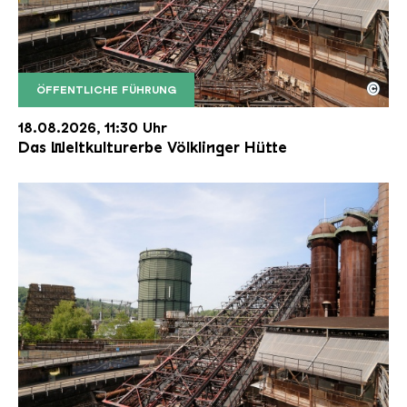
©
ÖFFENTLICHE FÜHRUNG
Der Erzschrägaufzug der Völklinger Hütte mit de
Copyright: Weltkulturerbe Völklinger Hütte | Karl 
18.08.2026, 11:30 Uhr
Das Weltkulturerbe Völklinger Hütte