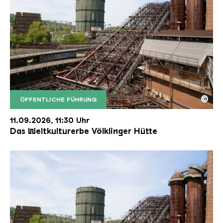
©
ÖFFENTLICHE FÜHRUNG
Der Erzschrägaufzug der Völklinger Hütte mit de
Copyright: Weltkulturerbe Völklinger Hütte | Karl 
11.09.2026, 11:30 Uhr
Das Weltkulturerbe Völklinger Hütte