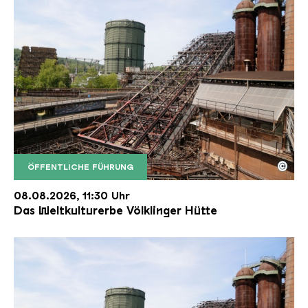
©
ÖFFENTLICHE FÜHRUNG
Der Erzschrägaufzug der Völklinger Hütte mit de
Copyright: Weltkulturerbe Völklinger Hütte | Karl 
08.08.2026, 11:30 Uhr
Das Weltkulturerbe Völklinger Hütte