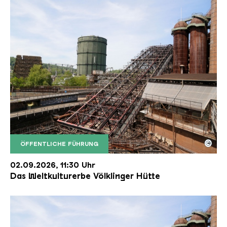
©
ÖFFENTLICHE FÜHRUNG
Der Erzschrägaufzug der Völklinger Hütte mit de
Copyright: Weltkulturerbe Völklinger Hütte | Karl 
02.09.2026, 11:30 Uhr
Das Weltkulturerbe Völklinger Hütte