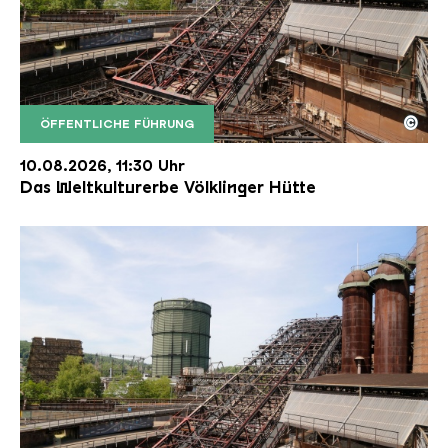
©
ÖFFENTLICHE FÜHRUNG
Der Erzschrägaufzug der Völklinger Hütte mit de
Copyright: Weltkulturerbe Völklinger Hütte | Karl 
10.08.2026, 11:30 Uhr
Das Weltkulturerbe Völklinger Hütte