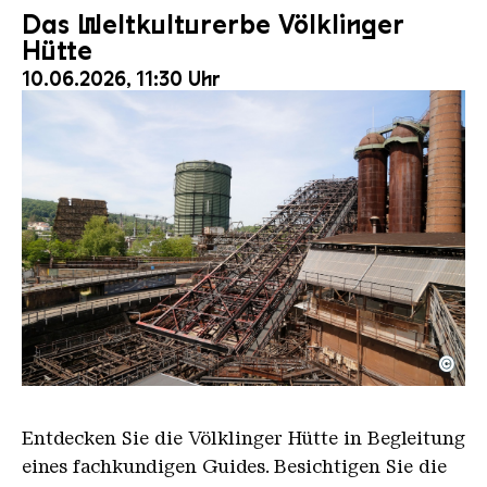
Das Weltkulturerbe Völklinger
Hütte
10.06.2026, 11:30 Uhr
©
Der Erzschrägaufzug der Völklinger Hütte mit de
Copyright: Weltkulturerbe Völklinger Hütte | Karl 
Entdecken Sie die Völklinger Hütte in Begleitung
eines fachkundigen Guides. Besichtigen Sie die