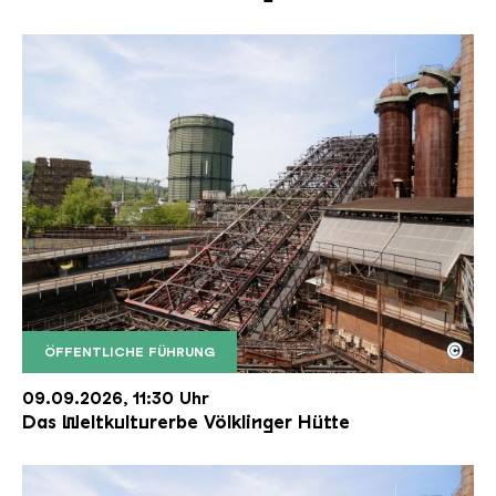
©
ÖFFENTLICHE FÜHRUNG
Der Erzschrägaufzug der Völklinger Hütte mit de
Copyright: Weltkulturerbe Völklinger Hütte | Karl 
09.09.2026, 11:30 Uhr
Das Weltkulturerbe Völklinger Hütte