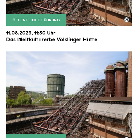
©
ÖFFENTLICHE FÜHRUNG
Der Erzschrägaufzug der Völklinger Hütte mit de
Copyright: Weltkulturerbe Völklinger Hütte | Karl 
11.08.2026, 11:30 Uhr
Das Weltkulturerbe Völklinger Hütte