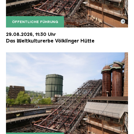
©
ÖFFENTLICHE FÜHRUNG
Der Erzschrägaufzug der Völklinger Hütte mit de
Copyright: Weltkulturerbe Völklinger Hütte | Karl 
29.08.2026, 11:30 Uhr
Das Weltkulturerbe Völklinger Hütte