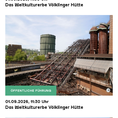
Das Weltkulturerbe Völklinger Hütte
©
ÖFFENTLICHE FÜHRUNG
Der Erzschrägaufzug der Völklinger Hütte mit de
Copyright: Weltkulturerbe Völklinger Hütte | Karl 
01.09.2026, 11:30 Uhr
Das Weltkulturerbe Völklinger Hütte