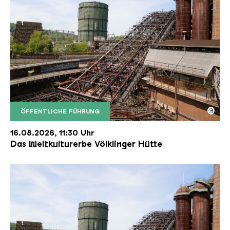
©
ÖFFENTLICHE FÜHRUNG
Der Erzschrägaufzug der Völklinger Hütte mit de
Copyright: Weltkulturerbe Völklinger Hütte | Karl 
16.08.2026, 11:30 Uhr
Das Weltkulturerbe Völklinger Hütte