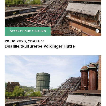
©
ÖFFENTLICHE FÜHRUNG
Der Erzschrägaufzug der Völklinger Hütte mit de
Copyright: Weltkulturerbe Völklinger Hütte | Karl 
28.08.2026, 11:30 Uhr
Das Weltkulturerbe Völklinger Hütte