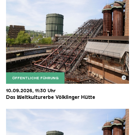
©
ÖFFENTLICHE FÜHRUNG
Der Erzschrägaufzug der Völklinger Hütte mit de
Copyright: Weltkulturerbe Völklinger Hütte | Karl 
10.09.2026, 11:30 Uhr
Das Weltkulturerbe Völklinger Hütte