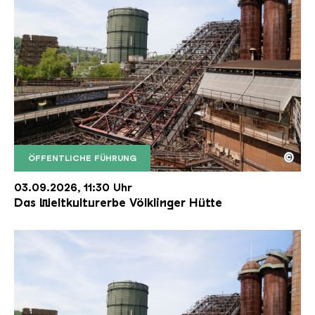
©
ÖFFENTLICHE FÜHRUNG
Der Erzschrägaufzug der Völklinger Hütte mit de
Copyright: Weltkulturerbe Völklinger Hütte | Karl 
03.09.2026, 11:30 Uhr
Das Weltkulturerbe Völklinger Hütte