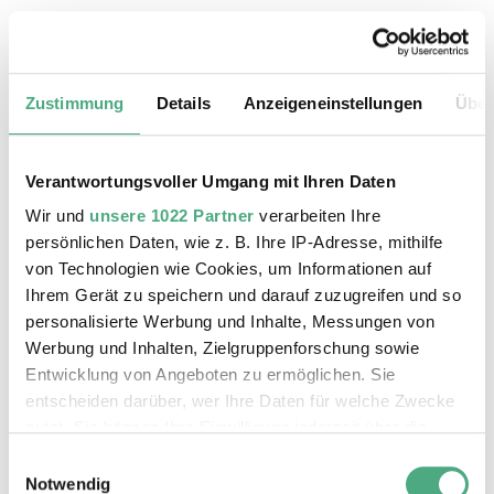
20.08.2026, 11:30 Uhr
Das Weltkulturerbe Völklinger Hütte
Zustimmung
Details
Anzeigeneinstellungen
Über
Verantwortungsvoller Umgang mit Ihren Daten
Wir und
unsere 1022 Partner
verarbeiten Ihre
persönlichen Daten, wie z. B. Ihre IP-Adresse, mithilfe
von Technologien wie Cookies, um Informationen auf
Ihrem Gerät zu speichern und darauf zuzugreifen und so
personalisierte Werbung und Inhalte, Messungen von
Werbung und Inhalten, Zielgruppenforschung sowie
Entwicklung von Angeboten zu ermöglichen. Sie
entscheiden darüber, wer Ihre Daten für welche Zwecke
©
ÖFFENTLICHE FÜHRUNG
Der Erzschrägaufzug der Völklinger Hütte mit de
Copyright: Weltkulturerbe Völklinger Hütte | Karl 
nutzt. Sie können Ihre Einwilligung jederzeit über die
24.08.2026, 11:30 Uhr
Cookie-Erklärung oder durch Klicken auf das Privacy
Einwilligungsauswahl
Das Weltkulturerbe Völklinger Hütte
Trigger Symbol ändern oder widerrufen
Notwendig