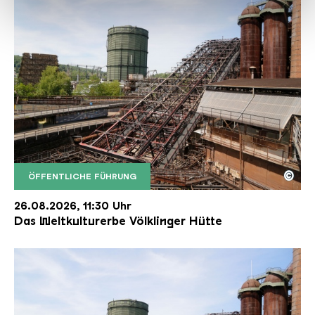
haben oder die sie im Rahmen Ihrer Nutzung der Dienste
gesammelt haben.
©
ÖFFENTLICHE FÜHRUNG
Der Erzschrägaufzug der Völklinger Hütte mit de
Copyright: Weltkulturerbe Völklinger Hütte | Karl 
26.08.2026, 11:30 Uhr
Das Weltkulturerbe Völklinger Hütte