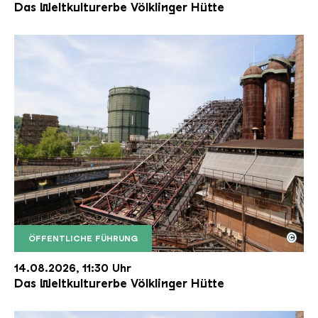
Das Weltkulturerbe Völklinger Hütte
©
ÖFFENTLICHE FÜHRUNG
Der Erzschrägaufzug der Völklinger Hütte mit de
Copyright: Weltkulturerbe Völklinger Hütte | Karl 
14.08.2026, 11:30 Uhr
Das Weltkulturerbe Völklinger Hütte