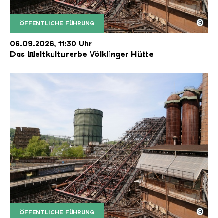
©
ÖFFENTLICHE FÜHRUNG
Der Erzschrägaufzug der Völklinger Hütte mit de
Copyright: Weltkulturerbe Völklinger Hütte | Karl 
06.09.2026, 11:30 Uhr
Das Weltkulturerbe Völklinger Hütte
©
ÖFFENTLICHE FÜHRUNG