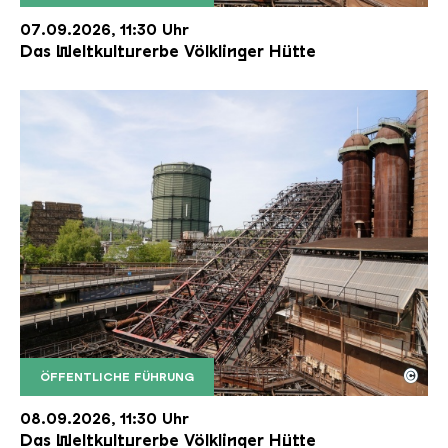
Der Erzschrägaufzug der Völklinger Hütte mit de
Copyright: Weltkulturerbe Völklinger Hütte | Karl 
07.09.2026, 11:30 Uhr
Das Weltkulturerbe Völklinger Hütte
©
ÖFFENTLICHE FÜHRUNG
Der Erzschrägaufzug der Völklinger Hütte mit de
Copyright: Weltkulturerbe Völklinger Hütte | Karl 
08.09.2026, 11:30 Uhr
Das Weltkulturerbe Völklinger Hütte