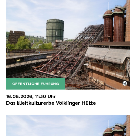
©
ÖFFENTLICHE FÜHRUNG
Der Erzschrägaufzug der Völklinger Hütte mit de
Copyright: Weltkulturerbe Völklinger Hütte | Karl 
16.08.2026, 11:30 Uhr
Das Weltkulturerbe Völklinger Hütte