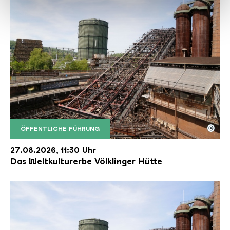
haben oder die sie im Rahmen Ihrer Nutzung der Dienste
gesammelt haben.
©
ÖFFENTLICHE FÜHRUNG
Der Erzschrägaufzug der Völklinger Hütte mit de
Copyright: Weltkulturerbe Völklinger Hütte | Karl 
27.08.2026, 11:30 Uhr
Das Weltkulturerbe Völklinger Hütte