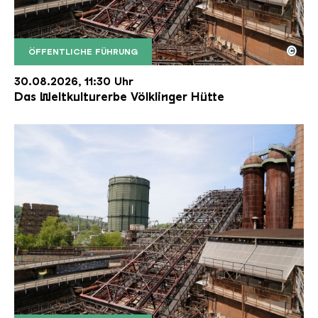
©
ÖFFENTLICHE FÜHRUNG
Der Erzschrägaufzug der Völklinger Hütte mit de
Copyright: Weltkulturerbe Völklinger Hütte | Karl 
30.08.2026, 11:30 Uhr
Das Weltkulturerbe Völklinger Hütte