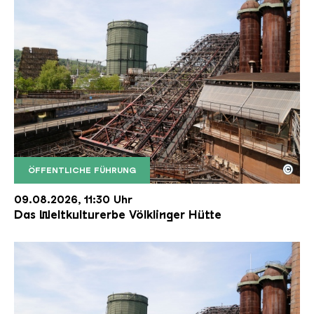
©
ÖFFENTLICHE FÜHRUNG
Der Erzschrägaufzug der Völklinger Hütte mit de
Copyright: Weltkulturerbe Völklinger Hütte | Karl 
09.08.2026, 11:30 Uhr
Das Weltkulturerbe Völklinger Hütte