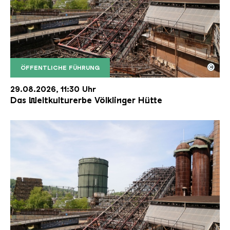
©
ÖFFENTLICHE FÜHRUNG
Der Erzschrägaufzug der Völklinger Hütte mit de
Copyright: Weltkulturerbe Völklinger Hütte | Karl 
29.08.2026, 11:30 Uhr
Das Weltkulturerbe Völklinger Hütte