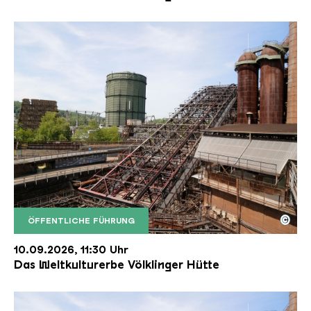
©
ÖFFENTLICHE FÜHRUNG
Der Erzschrägaufzug der Völklinger Hütte mit de
Copyright: Weltkulturerbe Völklinger Hütte | Karl 
10.09.2026, 11:30 Uhr
Das Weltkulturerbe Völklinger Hütte