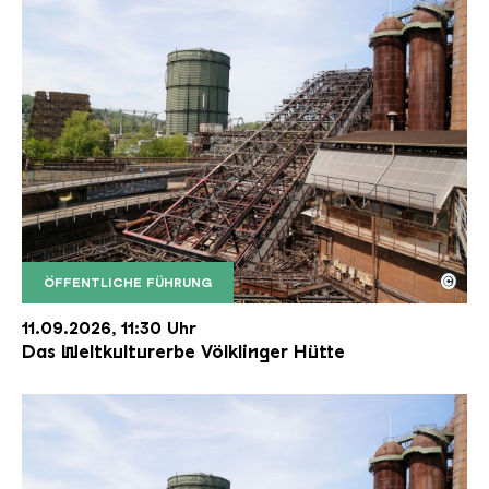
©
ÖFFENTLICHE FÜHRUNG
Der Erzschrägaufzug der Völklinger Hütte mit de
Copyright: Weltkulturerbe Völklinger Hütte | Karl 
11.09.2026, 11:30 Uhr
Das Weltkulturerbe Völklinger Hütte