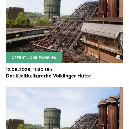
©
ÖFFENTLICHE FÜHRUNG
Der Erzschrägaufzug der Völklinger Hütte mit de
Copyright: Weltkulturerbe Völklinger Hütte | Karl 
12.09.2026, 11:30 Uhr
Das Weltkulturerbe Völklinger Hütte