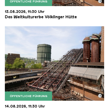
©
ÖFFENTLICHE FÜHRUNG
Der Erzschrägaufzug der Völklinger Hütte mit de
Copyright: Weltkulturerbe Völklinger Hütte | Karl 
13.08.2026, 11:30 Uhr
Das Weltkulturerbe Völklinger Hütte
©
ÖFFENTLICHE FÜHRUNG
Der Erzschrägaufzug der Völklinger Hütte mit de
Copyright: Weltkulturerbe Völklinger Hütte | Karl 
14.08.2026, 11:30 Uhr