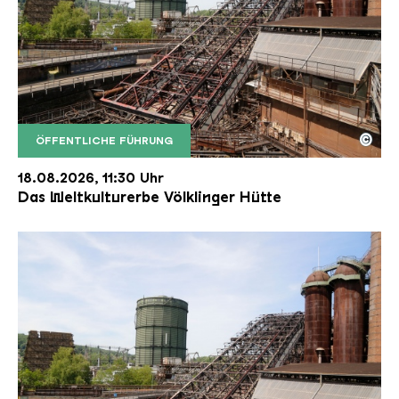
©
ÖFFENTLICHE FÜHRUNG
Der Erzschrägaufzug der Völklinger Hütte mit de
Copyright: Weltkulturerbe Völklinger Hütte | Karl 
18.08.2026, 11:30 Uhr
Das Weltkulturerbe Völklinger Hütte