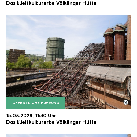
Das Weltkulturerbe Völklinger Hütte
©
ÖFFENTLICHE FÜHRUNG
Der Erzschrägaufzug der Völklinger Hütte mit de
Copyright: Weltkulturerbe Völklinger Hütte | Karl 
15.08.2026, 11:30 Uhr
Das Weltkulturerbe Völklinger Hütte