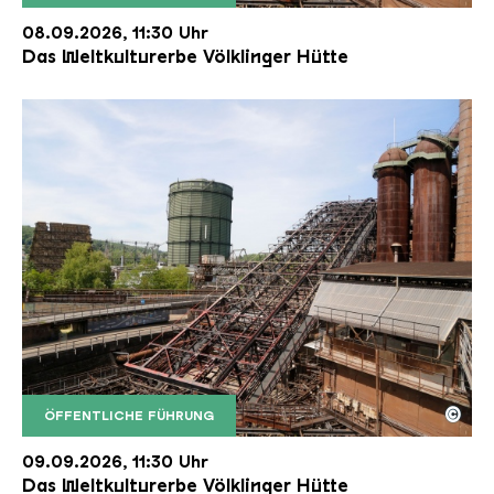
Der Erzschrägaufzug der Völklinger Hütte mit de
Copyright: Weltkulturerbe Völklinger Hütte | Karl 
08.09.2026, 11:30 Uhr
Das Weltkulturerbe Völklinger Hütte
©
ÖFFENTLICHE FÜHRUNG
Der Erzschrägaufzug der Völklinger Hütte mit de
Copyright: Weltkulturerbe Völklinger Hütte | Karl 
09.09.2026, 11:30 Uhr
Das Weltkulturerbe Völklinger Hütte