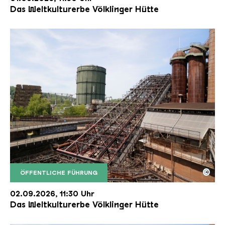
Das Weltkulturerbe Völklinger Hütte
©
ÖFFENTLICHE FÜHRUNG
Der Erzschrägaufzug der Völklinger Hütte mit de
Copyright: Weltkulturerbe Völklinger Hütte | Karl 
02.09.2026, 11:30 Uhr
Das Weltkulturerbe Völklinger Hütte