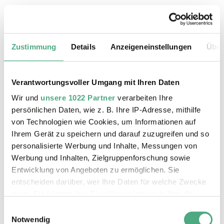
24.08.2026, 11:30 Uhr
Das Weltkulturerbe Völklinger Hütte
Zustimmung
Details
Anzeigeneinstellungen
Über
Verantwortungsvoller Umgang mit Ihren Daten
Wir und
unsere 1022 Partner
verarbeiten Ihre
persönlichen Daten, wie z. B. Ihre IP-Adresse, mithilfe
von Technologien wie Cookies, um Informationen auf
Ihrem Gerät zu speichern und darauf zuzugreifen und so
personalisierte Werbung und Inhalte, Messungen von
Werbung und Inhalten, Zielgruppenforschung sowie
Entwicklung von Angeboten zu ermöglichen. Sie
entscheiden darüber, wer Ihre Daten für welche Zwecke
©
ÖFFENTLICHE FÜHRUNG
Der Erzschrägaufzug der Völklinger Hütte mit de
Copyright: Weltkulturerbe Völklinger Hütte | Karl 
nutzt. Sie können Ihre Einwilligung jederzeit über die
25.08.2026, 11:30 Uhr
Cookie-Erklärung oder durch Klicken auf das Privacy
Einwilligungsauswahl
Das Weltkulturerbe Völklinger Hütte
Trigger Symbol ändern oder widerrufen
Notwendig