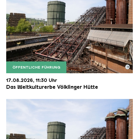
©
ÖFFENTLICHE FÜHRUNG
Der Erzschrägaufzug der Völklinger Hütte mit de
Copyright: Weltkulturerbe Völklinger Hütte | Karl 
17.08.2026, 11:30 Uhr
Das Weltkulturerbe Völklinger Hütte