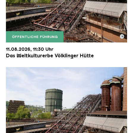
©
ÖFFENTLICHE FÜHRUNG
Der Erzschrägaufzug der Völklinger Hütte mit de
Copyright: Weltkulturerbe Völklinger Hütte | Karl 
11.08.2026, 11:30 Uhr
Das Weltkulturerbe Völklinger Hütte