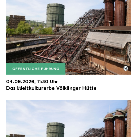
©
ÖFFENTLICHE FÜHRUNG
Der Erzschrägaufzug der Völklinger Hütte mit de
Copyright: Weltkulturerbe Völklinger Hütte | Karl 
04.09.2026, 11:30 Uhr
Das Weltkulturerbe Völklinger Hütte