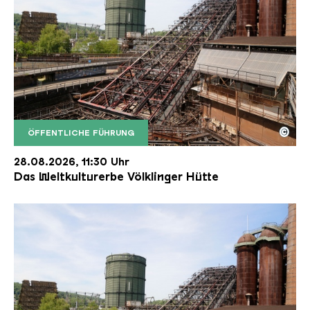
©
ÖFFENTLICHE FÜHRUNG
Der Erzschrägaufzug der Völklinger Hütte mit de
Copyright: Weltkulturerbe Völklinger Hütte | Karl 
28.08.2026, 11:30 Uhr
Das Weltkulturerbe Völklinger Hütte