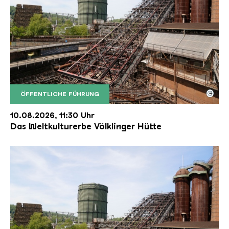
©
ÖFFENTLICHE FÜHRUNG
Der Erzschrägaufzug der Völklinger Hütte mit de
Copyright: Weltkulturerbe Völklinger Hütte | Karl 
10.08.2026, 11:30 Uhr
Das Weltkulturerbe Völklinger Hütte