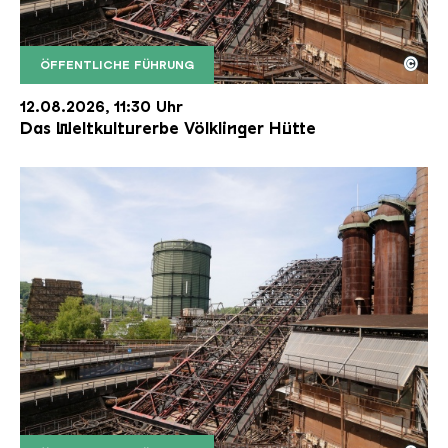
©
ÖFFENTLICHE FÜHRUNG
Der Erzschrägaufzug der Völklinger Hütte mit de
Copyright: Weltkulturerbe Völklinger Hütte | Karl 
12.08.2026, 11:30 Uhr
Das Weltkulturerbe Völklinger Hütte