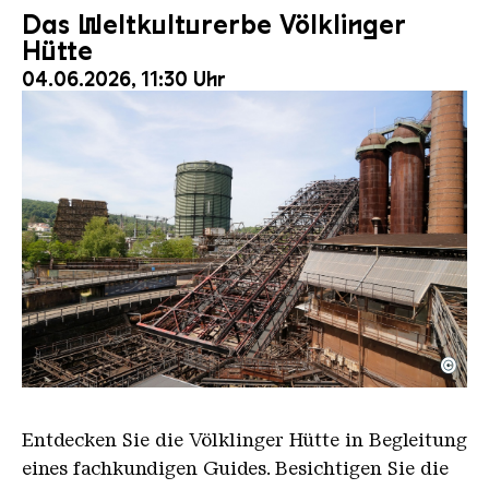
Das Weltkulturerbe Völklinger
Hütte
04.06.2026, 11:30 Uhr
©
Der Erzschrägaufzug der Völklinger Hütte mit de
Copyright: Weltkulturerbe Völklinger Hütte | Karl 
Entdecken Sie die Völklinger Hütte in Begleitung
eines fachkundigen Guides. Besichtigen Sie die