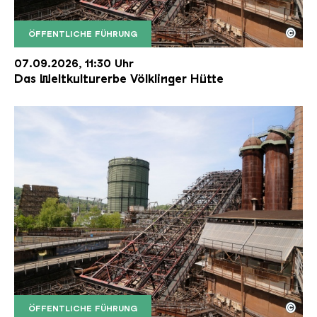
©
ÖFFENTLICHE FÜHRUNG
Der Erzschrägaufzug der Völklinger Hütte mit de
Copyright: Weltkulturerbe Völklinger Hütte | Karl 
07.09.2026, 11:30 Uhr
Das Weltkulturerbe Völklinger Hütte
©
ÖFFENTLICHE FÜHRUNG