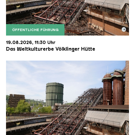
©
ÖFFENTLICHE FÜHRUNG
Der Erzschrägaufzug der Völklinger Hütte mit de
Copyright: Weltkulturerbe Völklinger Hütte | Karl 
19.08.2026, 11:30 Uhr
Das Weltkulturerbe Völklinger Hütte