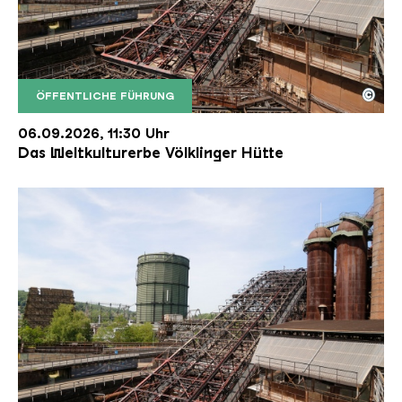
©
ÖFFENTLICHE FÜHRUNG
Der Erzschrägaufzug der Völklinger Hütte mit de
Copyright: Weltkulturerbe Völklinger Hütte | Karl 
06.09.2026, 11:30 Uhr
Das Weltkulturerbe Völklinger Hütte