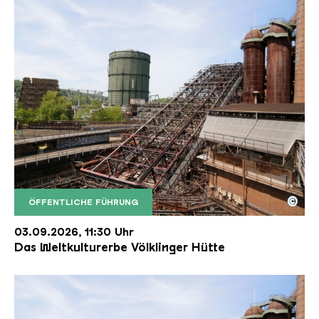
©
ÖFFENTLICHE FÜHRUNG
Der Erzschrägaufzug der Völklinger Hütte mit de
Copyright: Weltkulturerbe Völklinger Hütte | Karl 
03.09.2026, 11:30 Uhr
Das Weltkulturerbe Völklinger Hütte