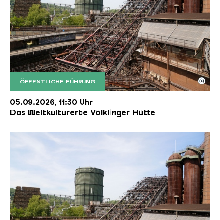
©
ÖFFENTLICHE FÜHRUNG
Der Erzschrägaufzug der Völklinger Hütte mit de
Copyright: Weltkulturerbe Völklinger Hütte | Karl 
05.09.2026, 11:30 Uhr
Das Weltkulturerbe Völklinger Hütte