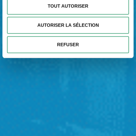
personnelles et définir vos préférences, reportez-vous à
TOUT AUTORISER
la
section « Détails »
. Vous pouvez modifier ou retirer
votre consentement à tout moment à partir de la
AUTORISER LA SÉLECTION
déclaration sur les cookies.
Nous pouvons utiliser des cookies pour personnaliser le
REFUSER
contenu et les annonces, pour offrir des fonctionnalités
spéciales et pour analyser le trafic sur notre site web.
Nous pouvons également partager des informations sur
votre utilisation de notre site avec nos partenaires de
médias sociaux, de publicité et d'analyse. Nos
partenaires peuvent combiner ces informations avec
d'autres données que vous leur avez fournies ou qu'ils
ont collectées dans le cadre de votre utilisation des
services.