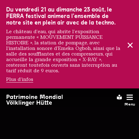
Vers la navigation principale
Vers la recherche
Aller au contenu
Vers la navigation en bas de page
Du vendredi 21 au dimanche 23 août, le
FERRA festival animera l'ensemble de
notre site en plein air avec de la techno.
Le château d'eau, qui abrite l'exposition
permanente « MOUVEMENT PUISSANCE
HISTOIRE », la station de pompage, avec
l'installation sonore d'Emeka Ogboh, ainsi que la
salle des soufflantes et des compresseurs, qui
accueille la grande exposition « X-RAY »,
resteront toutefois ouverts sans interruption au
tarif réduit de 9 euros.
Plus d'infos
Startseite
Leichte
Menu