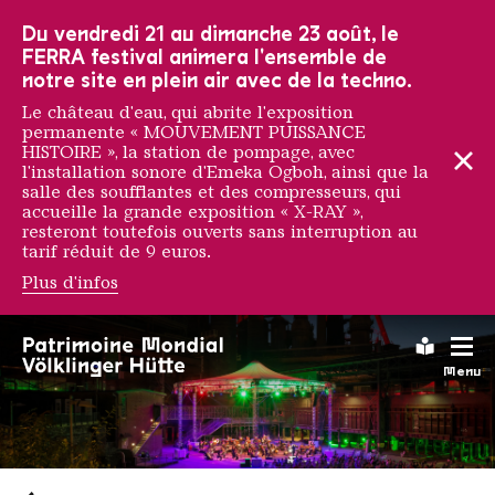
Vers la navigation principale
Vers la recherche
Aller au contenu
Vers la navigation en bas de page
Du vendredi 21 au dimanche 23 août, le
FERRA festival animera l'ensemble de
notre site en plein air avec de la techno.
Le château d'eau, qui abrite l'exposition
permanente « MOUVEMENT PUISSANCE
HISTOIRE », la station de pompage, avec
l'installation sonore d'Emeka Ogboh, ainsi que la
salle des soufflantes et des compresseurs, qui
accueille la grande exposition « X-RAY »,
resteront toutefois ouverts sans interruption au
tarif réduit de 9 euros.
Plus d'infos
Leichte
Menu
Saarländischen Staatsorche