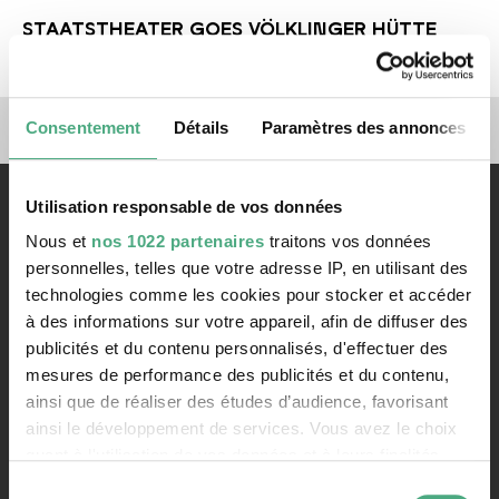
STAATSTHEATER GOES VÖLKLINGER HÜTTE
reloaded | 2021
Liens vers nos canaux de 
Consentement
Détails
Paramètres des annonces
Utilisation responsable de vos données
Nous et
nos 1022 partenaires
traitons vos données
personnelles, telles que votre adresse IP, en utilisant des
technologies comme les cookies pour stocker et accéder
à des informations sur votre appareil, afin de diffuser des
Contact
publicités et du contenu personnalisés, d'effectuer des
Rathausstraße 75 – 79
mesures de performance des publicités et du contenu,
66333 Völklingen
ainsi que de réaliser des études d’audience, favorisant
ainsi le développement de services. Vous avez le choix
Téléphone: +49 6898 9100 100
Fax: +49 6898 9100 111
quant à l'utilisation de vos données et à leurs finalités.
mail@voelklinger-huette.org
Vous pouvez modifier ou retirer votre consentement à
Sélection