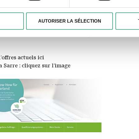
aitement de vos données personnelles et définir vos préférences
er ou retirer votre consentement à tout moment à partir de la dé
AUTORISER LA SÉLECTION
fres selon VOB, UGVO
kies pour personnaliser le contenu et les annonces, pour offrir 
r notre site web. Nous pouvons également partager des information
res de médias sociaux, de publicité et d'analyse. Nos partenair
nnées que vous leur avez fournies ou qu'ils ont collectées dans l
offres actuels ici
a Sarre : cliquez sur l'image