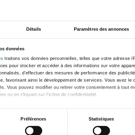
Détails
Paramètres des annonces
vos données
es
traitons vos données personnelles, telles que votre adresse IP,
es pour stocker et accéder à des informations sur votre appareil
sonnalisés, d'effectuer des mesures de performance des publicité
e, favorisant ainsi le développement de services. Vous avez le ch
ités. Vous pouvez modifier ou retirer votre consentement à tout 
es ou en cliquant sur l'icône de confidentialité.
imerions également :
s sur votre localisation géographique qui peuvent être précises 
Préférences
Statistiques
 en l'analysant activement pour en relever les caractéristiques sp