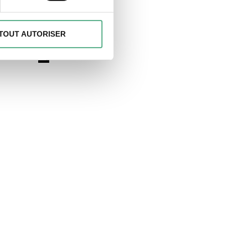
, reportez-vous à la
section «
claration sur les cookies.
TOUT AUTORISER
 & VgV
des fonctionnalités spéciales
s sur votre utilisation de
es peuvent combiner ces
e cadre de votre utilisation