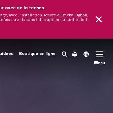
ir avec de la techno.
e, avec l'installation sonore d'Emeka Ogboh,
efois ouverts sans interruption au tarif réduit
actuelle
guidées
Boutique en ligne
Search Toggle
Leichte Sprache
Language 
Menu