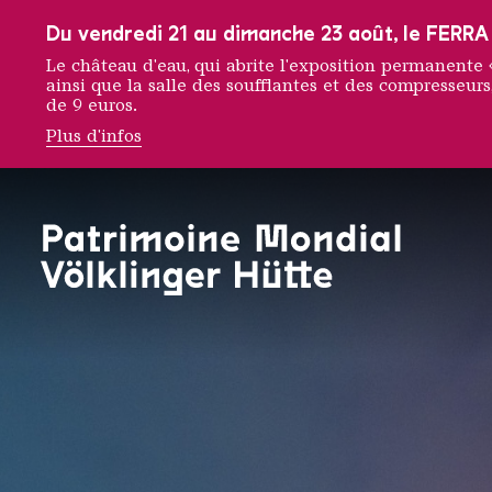
Vers la navigation principale
Vers la recherche
Aller au contenu
Vers la navigation en bas de page
Du vendredi 21 au dimanche 23 août, le FERRA f
Le château d'eau, qui abrite l'exposition permanent
ainsi que la salle des soufflantes et des compresseurs,
de 9 euros.
Plus d'infos
Appels d