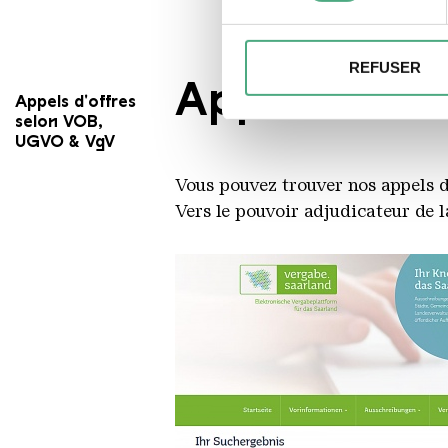
Pour en savoir plus sur le tr
Détails »
. Vous pouvez modifi
REFUSER
Appels d'of
Nous pouvons utiliser des coo
Appels d'offres
et pour analyser le trafic su
selon VOB,
notre site avec nos partenai
UGVO & VgV
informations avec d'autres do
Vous pouvez trouver nos appels d'
des services.
Vers le pouvoir adjudicateur de l