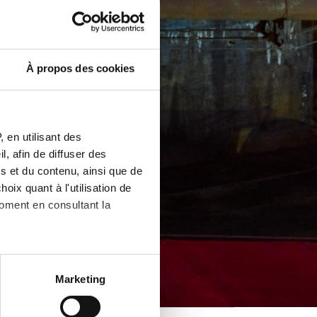
À propos des cookies
 en utilisant des
, afin de diffuser des
s et du contenu, ainsi que de
oix quant à l'utilisation de
moment en consultant la
à plusieurs mètres près
Marketing
écifiques (empreintes