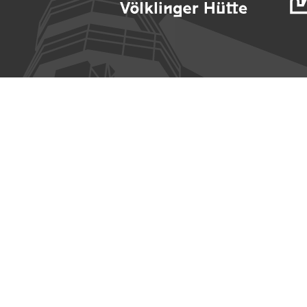
Contact
Vo
Rathausstraße 75 – 79
He
66333 Völklingen
En
Pa
Téléphone: +49 6898 9100 100
On
Fax: +49 6898 9100 111
No
mail@voelklinger-huette.org
m
Se
Vi
Ac
Ac
Co
sé