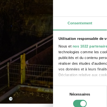
Consentement
Utilisation responsable de 
Nous et
nos 1022 partenair
technologies comme les cooki
publicités et du contenu per
réaliser des études d’audienc
vos données et à leurs final
Déclaration relative aux cooki
Si vous le permettez, nous a
Sélection
Collecter des information
Nécessaires
du
©
Identifier votre appareil
consentement
digitales).