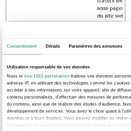
travers les
sous-pages
du site web.
mtm_cookie_consent
Matomo
Détermine si
l'internaute a
accepté la
Consentement
Détails
Paramètres des annonces
boîte de
consentement
du cookie.
Utilisation responsable de vos données
PHPSESSID
voelklinger-
Conserve la
Nous et
nos 1022 partenaires
traitons vos données personne
huette.org
configuration
adresse IP, en utilisant des technologies comme les cookies
des
accéder à des informations sur votre appareil, afin de diffuse
contenu personnalisés, d'effectuer des mesures de performan
paramètres
du contenu, ainsi que de réaliser des études d’audience, favor
des
développement de services. Vous avez le choix quant à l'util
utilisateurs à
données et à leurs finalités. Vous pouvez modifier ou retirer
travers les
tout moment en consultant la Déclaration relative aux cookie
demandes de