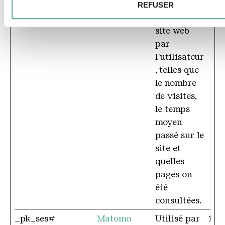
sur les
REFUSER
visites du
site web
par
l'utilisateur
, telles que
le nombre
de visites,
le temps
moyen
passé sur le
site et
quelles
pages on
été
consultées.
_pk_ses#
Matomo
Utilisé par
1 jo