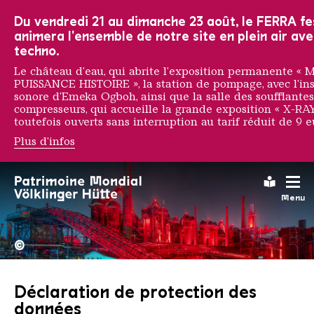
Vers la navigation principale
Vers la recherche
Aller au contenu
Vers la navigation en bas de page
Du vendredi 21 au dimanche 23 août, le FERRA fe
animera l'ensemble de notre site en plein air ave
techno.
Le château d'eau, qui abrite l'exposition permanente
PUISSANCE HISTOIRE », la station de pompage, avec l'ins
sonore d'Emeka Ogboh, ainsi que la salle des soufflantes
compresseurs, qui accueille la grande exposition « X-RAY
toutefois ouverts sans interruption au tarif réduit de 9 e
Plus d'infos
Déclaration de protect
Leichte
Menu
La Völklinger Hütte plongé
Copyright: Weltkulturerbe 
©
Déclaration de protection des
données