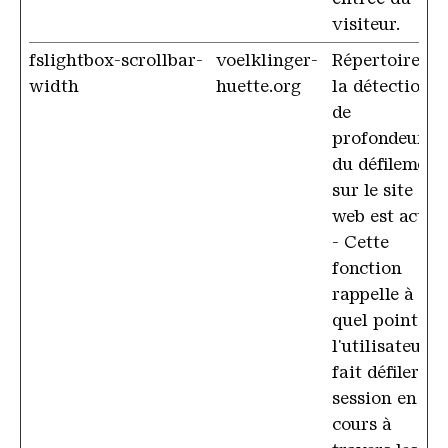
visiteur.
fslightbox-scrollbar-
voelklinger-
Répertoire si
width
huette.org
la détection
de
profondeur
du défilement
sur le site
web est activé
- Cette
fonction
rappelle à
quel point
l'utilisateur a
fait défiler la
session en
cours à