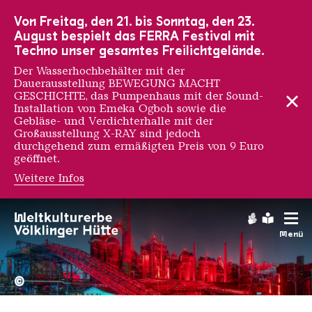
Zur Hauptnavigation
Zur Suche
Zum Inhalt
Zur Fußnavigation
Von Freitag, den 21. bis Sonntag, den 23.
August bespielt das FERRA Festival mit
Techno unser gesamtes Freilichtgelände.
Der Wasserhochbehälter mit der
Dauerausstellung BEWEGUNG MACHT
GESCHICHTE, das Pumpenhaus mit der Sound-
Installation von Emeka Ogboh sowie die
Gebläse- und Verdichterhalle mit der
Großausstellung X-RAY sind jedoch
durchgehend zum ermäßigten Preis von 9 Euro
geöffnet.
Weitere Infos
Gebärdens
Leichte
Menü
Hochofengruppe in Rot
Copyright: Weltkulturerbe 
©