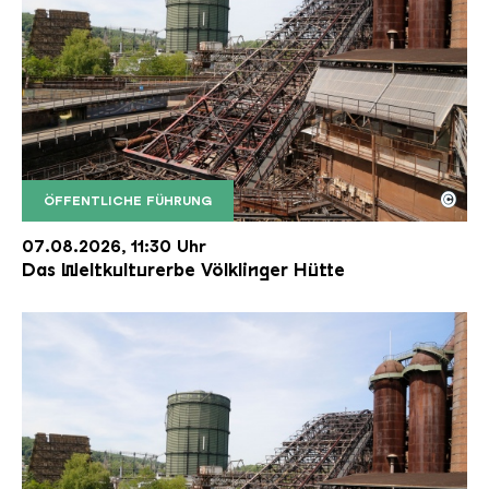
©
ÖFFENTLICHE FÜHRUNG
Der Erzschrägaufzug der Völklinger Hütte mit de
Copyright: Weltkulturerbe Völklinger Hütte | Karl 
07.08.2026, 11:30 Uhr
Das Weltkulturerbe Völklinger Hütte