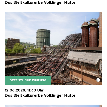
Das Weltkulturerbe Völklinger Hütte
©
ÖFFENTLICHE FÜHRUNG
Der Erzschrägaufzug der Völklinger Hütte mit de
Copyright: Weltkulturerbe Völklinger Hütte | Karl 
12.08.2026, 11:30 Uhr
Das Weltkulturerbe Völklinger Hütte