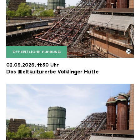
©
ÖFFENTLICHE FÜHRUNG
Der Erzschrägaufzug der Völklinger Hütte mit de
Copyright: Weltkulturerbe Völklinger Hütte | Karl 
02.09.2026, 11:30 Uhr
Das Weltkulturerbe Völklinger Hütte