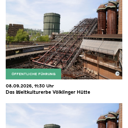
©
ÖFFENTLICHE FÜHRUNG
Der Erzschrägaufzug der Völklinger Hütte mit de
Copyright: Weltkulturerbe Völklinger Hütte | Karl 
08.09.2026, 11:30 Uhr
Das Weltkulturerbe Völklinger Hütte