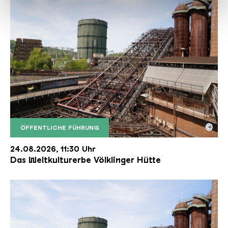
haben oder die sie im Rahmen Ihrer Nutzung der Dienste
gesammelt haben.
©
ÖFFENTLICHE FÜHRUNG
Der Erzschrägaufzug der Völklinger Hütte mit de
Copyright: Weltkulturerbe Völklinger Hütte | Karl 
24.08.2026, 11:30 Uhr
Das Weltkulturerbe Völklinger Hütte