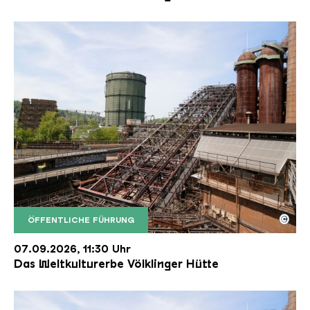
©
ÖFFENTLICHE FÜHRUNG
Der Erzschrägaufzug der Völklinger Hütte mit de
Copyright: Weltkulturerbe Völklinger Hütte | Karl 
07.09.2026, 11:30 Uhr
Das Weltkulturerbe Völklinger Hütte