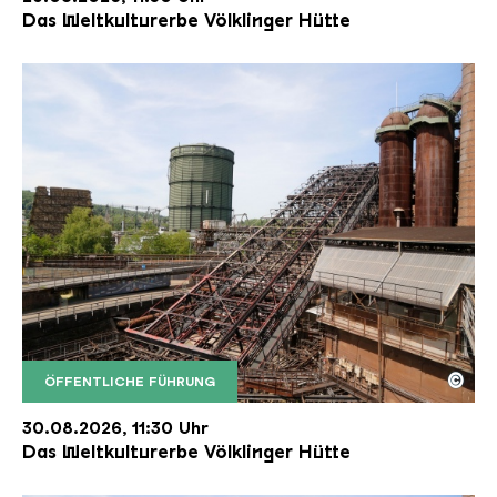
Das Weltkulturerbe Völklinger Hütte
©
ÖFFENTLICHE FÜHRUNG
Der Erzschrägaufzug der Völklinger Hütte mit de
Copyright: Weltkulturerbe Völklinger Hütte | Karl 
30.08.2026, 11:30 Uhr
Das Weltkulturerbe Völklinger Hütte