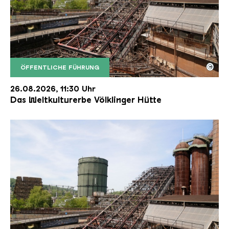
©
ÖFFENTLICHE FÜHRUNG
Der Erzschrägaufzug der Völklinger Hütte mit de
Copyright: Weltkulturerbe Völklinger Hütte | Karl 
26.08.2026, 11:30 Uhr
Das Weltkulturerbe Völklinger Hütte