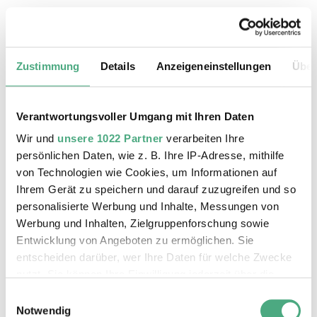
18.08.2026, 11:30 Uhr
Das Weltkulturerbe Völklinger Hütte
Zustimmung
Details
Anzeigeneinstellungen
Über
Verantwortungsvoller Umgang mit Ihren Daten
Wir und
unsere 1022 Partner
verarbeiten Ihre
persönlichen Daten, wie z. B. Ihre IP-Adresse, mithilfe
von Technologien wie Cookies, um Informationen auf
Ihrem Gerät zu speichern und darauf zuzugreifen und so
personalisierte Werbung und Inhalte, Messungen von
Werbung und Inhalten, Zielgruppenforschung sowie
Entwicklung von Angeboten zu ermöglichen. Sie
entscheiden darüber, wer Ihre Daten für welche Zwecke
©
ÖFFENTLICHE FÜHRUNG
Der Erzschrägaufzug der Völklinger Hütte mit de
Copyright: Weltkulturerbe Völklinger Hütte | Karl 
nutzt. Sie können Ihre Einwilligung jederzeit über die
19.08.2026, 11:30 Uhr
Cookie-Erklärung oder durch Klicken auf das Privacy
Einwilligungsauswahl
Das Weltkulturerbe Völklinger Hütte
Trigger Symbol ändern oder widerrufen
Notwendig