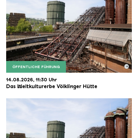
©
ÖFFENTLICHE FÜHRUNG
Der Erzschrägaufzug der Völklinger Hütte mit de
Copyright: Weltkulturerbe Völklinger Hütte | Karl 
14.08.2026, 11:30 Uhr
Das Weltkulturerbe Völklinger Hütte