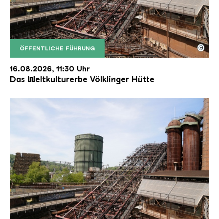
©
ÖFFENTLICHE FÜHRUNG
Der Erzschrägaufzug der Völklinger Hütte mit de
Copyright: Weltkulturerbe Völklinger Hütte | Karl 
16.08.2026, 11:30 Uhr
Das Weltkulturerbe Völklinger Hütte