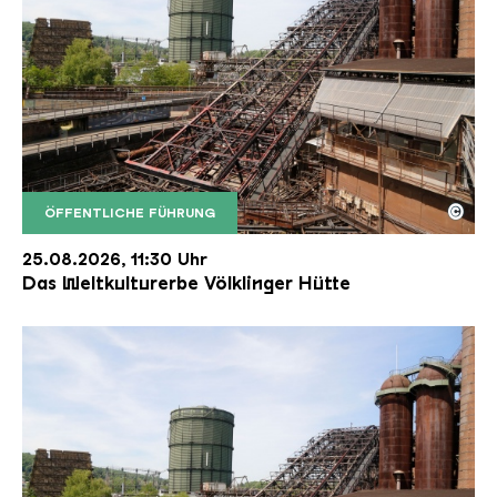
©
ÖFFENTLICHE FÜHRUNG
Der Erzschrägaufzug der Völklinger Hütte mit de
Copyright: Weltkulturerbe Völklinger Hütte | Karl 
25.08.2026, 11:30 Uhr
Das Weltkulturerbe Völklinger Hütte