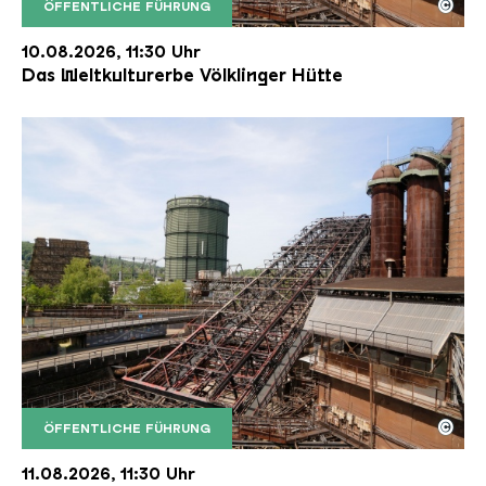
©
ÖFFENTLICHE FÜHRUNG
Der Erzschrägaufzug der Völklinger Hütte mit de
Copyright: Weltkulturerbe Völklinger Hütte | Karl 
10.08.2026, 11:30 Uhr
Das Weltkulturerbe Völklinger Hütte
©
ÖFFENTLICHE FÜHRUNG
Der Erzschrägaufzug der Völklinger Hütte mit de
Copyright: Weltkulturerbe Völklinger Hütte | Karl 
11.08.2026, 11:30 Uhr