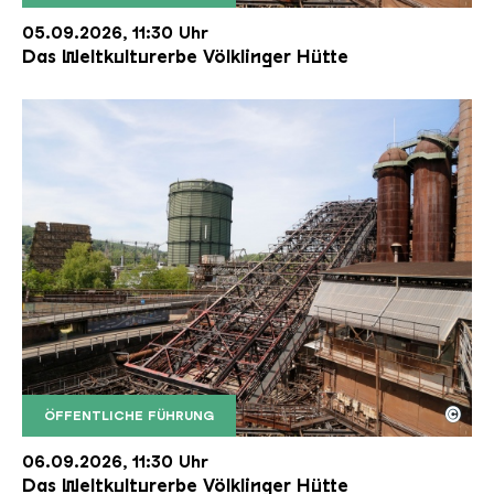
Der Erzschrägaufzug der Völklinger Hütte mit de
Copyright: Weltkulturerbe Völklinger Hütte | Karl 
05.09.2026, 11:30 Uhr
Das Weltkulturerbe Völklinger Hütte
©
ÖFFENTLICHE FÜHRUNG
Der Erzschrägaufzug der Völklinger Hütte mit de
Copyright: Weltkulturerbe Völklinger Hütte | Karl 
06.09.2026, 11:30 Uhr
Das Weltkulturerbe Völklinger Hütte