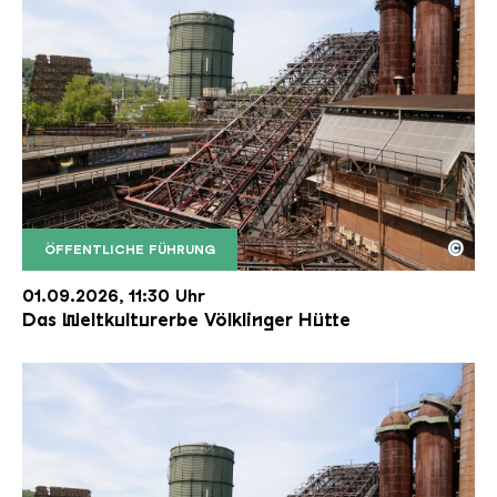
©
ÖFFENTLICHE FÜHRUNG
Der Erzschrägaufzug der Völklinger Hütte mit de
Copyright: Weltkulturerbe Völklinger Hütte | Karl 
01.09.2026, 11:30 Uhr
Das Weltkulturerbe Völklinger Hütte