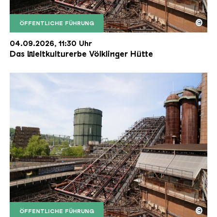
©
ÖFFENTLICHE FÜHRUNG
Der Erzschrägaufzug der Völklinger Hütte mit de
Copyright: Weltkulturerbe Völklinger Hütte | Karl 
04.09.2026, 11:30 Uhr
Das Weltkulturerbe Völklinger Hütte
©
ÖFFENTLICHE FÜHRUNG