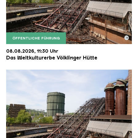
©
ÖFFENTLICHE FÜHRUNG
Der Erzschrägaufzug der Völklinger Hütte mit de
Copyright: Weltkulturerbe Völklinger Hütte | Karl 
08.08.2026, 11:30 Uhr
Das Weltkulturerbe Völklinger Hütte