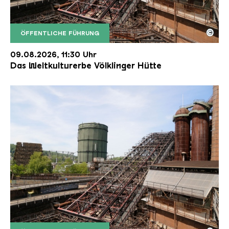
©
ÖFFENTLICHE FÜHRUNG
Der Erzschrägaufzug der Völklinger Hütte mit de
Copyright: Weltkulturerbe Völklinger Hütte | Karl 
09.08.2026, 11:30 Uhr
Das Weltkulturerbe Völklinger Hütte