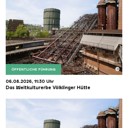
©
ÖFFENTLICHE FÜHRUNG
Der Erzschrägaufzug der Völklinger Hütte mit de
Copyright: Weltkulturerbe Völklinger Hütte | Karl 
06.08.2026, 11:30 Uhr
Das Weltkulturerbe Völklinger Hütte