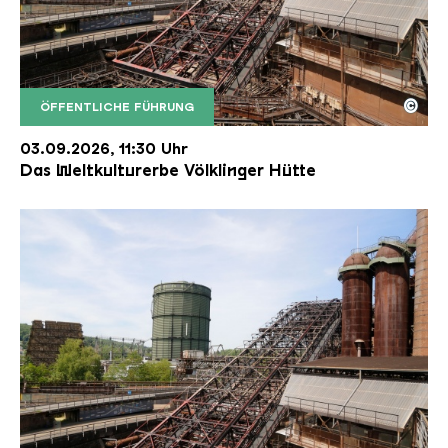
©
ÖFFENTLICHE FÜHRUNG
Der Erzschrägaufzug der Völklinger Hütte mit de
Copyright: Weltkulturerbe Völklinger Hütte | Karl 
03.09.2026, 11:30 Uhr
Das Weltkulturerbe Völklinger Hütte