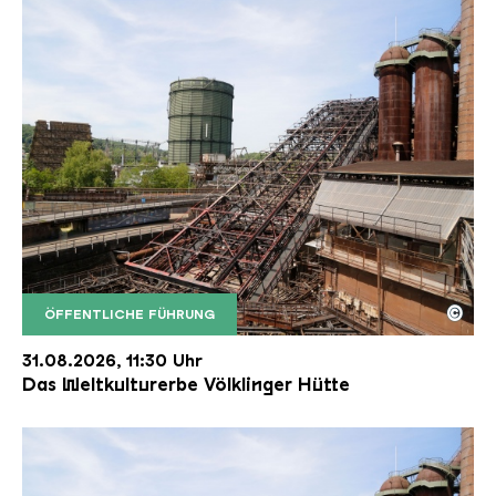
©
ÖFFENTLICHE FÜHRUNG
Der Erzschrägaufzug der Völklinger Hütte mit de
Copyright: Weltkulturerbe Völklinger Hütte | Karl 
31.08.2026, 11:30 Uhr
Das Weltkulturerbe Völklinger Hütte