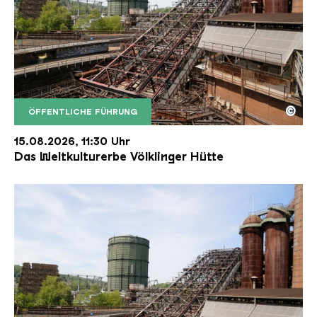
©
ÖFFENTLICHE FÜHRUNG
Der Erzschrägaufzug der Völklinger Hütte mit de
Copyright: Weltkulturerbe Völklinger Hütte | Karl 
15.08.2026, 11:30 Uhr
Das Weltkulturerbe Völklinger Hütte