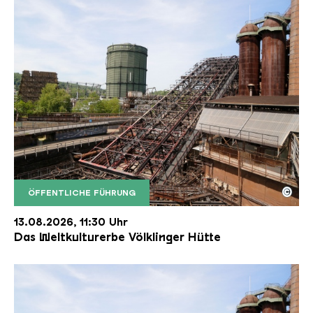
©
ÖFFENTLICHE FÜHRUNG
Der Erzschrägaufzug der Völklinger Hütte mit de
Copyright: Weltkulturerbe Völklinger Hütte | Karl 
13.08.2026, 11:30 Uhr
Das Weltkulturerbe Völklinger Hütte