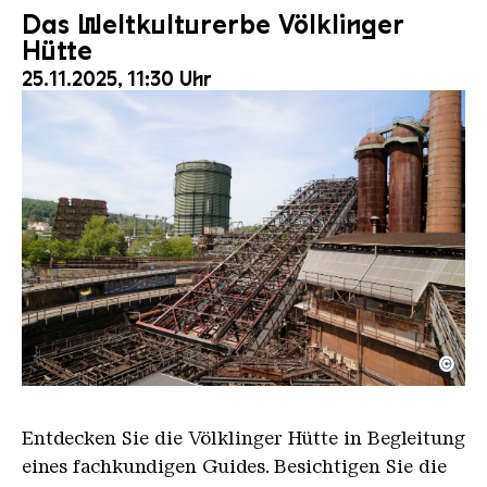
Das Weltkulturerbe Völklinger
Hütte
25.11.2025, 11:30 Uhr
©
Der Erzschrägaufzug der Völklinger Hütte mit de
Copyright: Weltkulturerbe Völklinger Hütte | Karl 
Entdecken Sie die Völklinger Hütte in Begleitung
eines fachkundigen Guides. Besichtigen Sie die