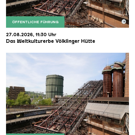
©
ÖFFENTLICHE FÜHRUNG
Der Erzschrägaufzug der Völklinger Hütte mit de
Copyright: Weltkulturerbe Völklinger Hütte | Karl 
27.08.2026, 11:30 Uhr
Das Weltkulturerbe Völklinger Hütte