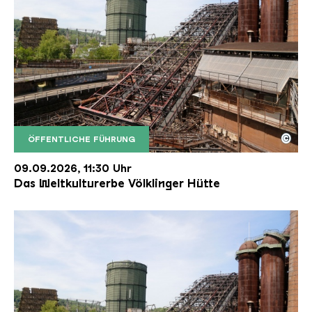
©
ÖFFENTLICHE FÜHRUNG
Der Erzschrägaufzug der Völklinger Hütte mit de
Copyright: Weltkulturerbe Völklinger Hütte | Karl 
09.09.2026, 11:30 Uhr
Das Weltkulturerbe Völklinger Hütte