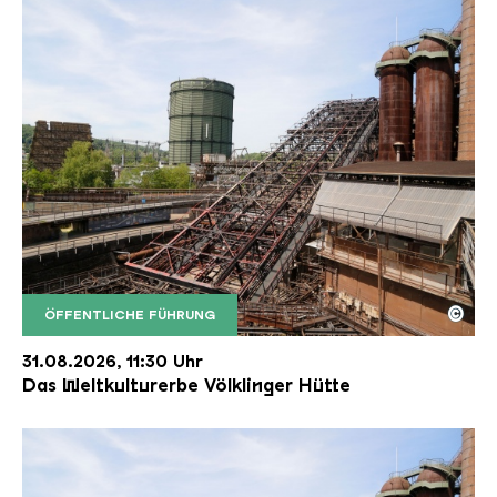
©
ÖFFENTLICHE FÜHRUNG
Der Erzschrägaufzug der Völklinger Hütte mit de
Copyright: Weltkulturerbe Völklinger Hütte | Karl 
31.08.2026, 11:30 Uhr
Das Weltkulturerbe Völklinger Hütte