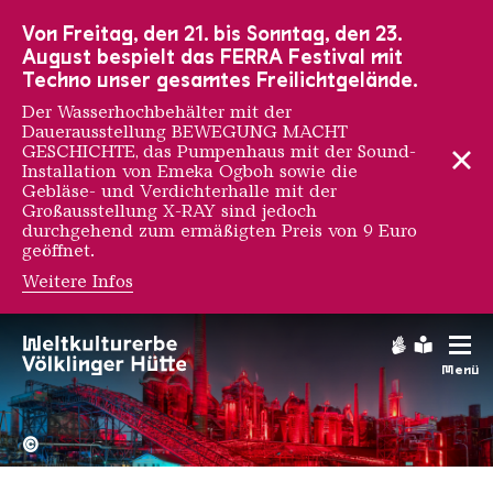
Zur Hauptnavigation
Zur Suche
Zum Inhalt
Zur Fußnavigation
Von Freitag, den 21. bis Sonntag, den 23.
August bespielt das FERRA Festival mit
Techno unser gesamtes Freilichtgelände.
Der Wasserhochbehälter mit der
Dauerausstellung BEWEGUNG MACHT
GESCHICHTE, das Pumpenhaus mit der Sound-
Installation von Emeka Ogboh sowie die
Gebläse- und Verdichterhalle mit der
Großausstellung X-RAY sind jedoch
durchgehend zum ermäßigten Preis von 9 Euro
geöffnet.
Weitere Infos
Gebärdens
Leichte
Menü
Hochofengruppe in Rot
Copyright: Weltkulturerbe 
©