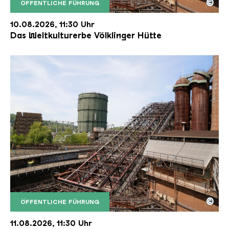
©
ÖFFENTLICHE FÜHRUNG
Der Erzschrägaufzug der Völklinger Hütte mit de
Copyright: Weltkulturerbe Völklinger Hütte | Karl 
10.08.2026, 11:30 Uhr
Das Weltkulturerbe Völklinger Hütte
©
ÖFFENTLICHE FÜHRUNG
Der Erzschrägaufzug der Völklinger Hütte mit de
Copyright: Weltkulturerbe Völklinger Hütte | Karl 
11.08.2026, 11:30 Uhr