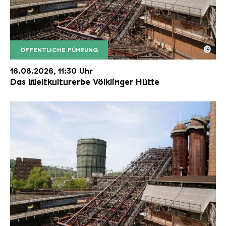
©
ÖFFENTLICHE FÜHRUNG
Der Erzschrägaufzug der Völklinger Hütte mit de
Copyright: Weltkulturerbe Völklinger Hütte | Karl 
16.08.2026, 11:30 Uhr
Das Weltkulturerbe Völklinger Hütte