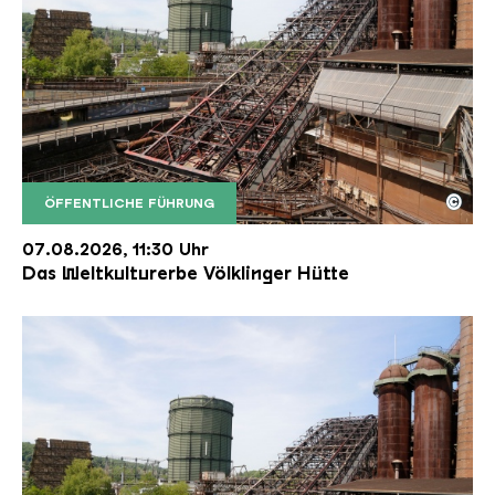
©
ÖFFENTLICHE FÜHRUNG
Der Erzschrägaufzug der Völklinger Hütte mit de
Copyright: Weltkulturerbe Völklinger Hütte | Karl 
07.08.2026, 11:30 Uhr
Das Weltkulturerbe Völklinger Hütte