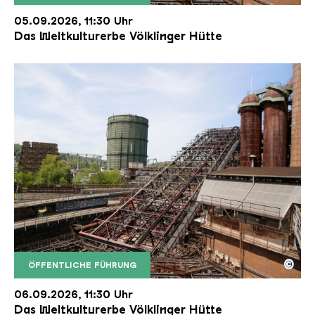
Der Erzschrägaufzug der Völklinger Hütte mit de
Copyright: Weltkulturerbe Völklinger Hütte | Karl 
05.09.2026, 11:30 Uhr
Das Weltkulturerbe Völklinger Hütte
©
ÖFFENTLICHE FÜHRUNG
Der Erzschrägaufzug der Völklinger Hütte mit de
Copyright: Weltkulturerbe Völklinger Hütte | Karl 
06.09.2026, 11:30 Uhr
Das Weltkulturerbe Völklinger Hütte