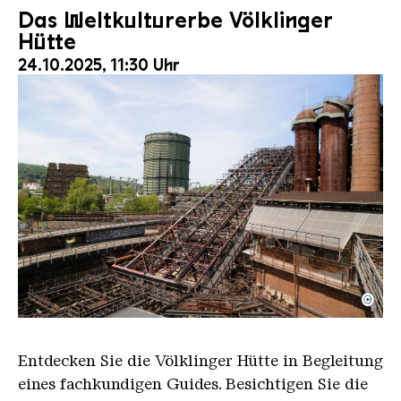
Das Weltkulturerbe Völklinger
Hütte
24.10.2025, 11:30 Uhr
©
Der Erzschrägaufzug der Völklinger Hütte mit de
Copyright: Weltkulturerbe Völklinger Hütte | Karl 
Entdecken Sie die Völklinger Hütte in Begleitung
eines fachkundigen Guides. Besichtigen Sie die