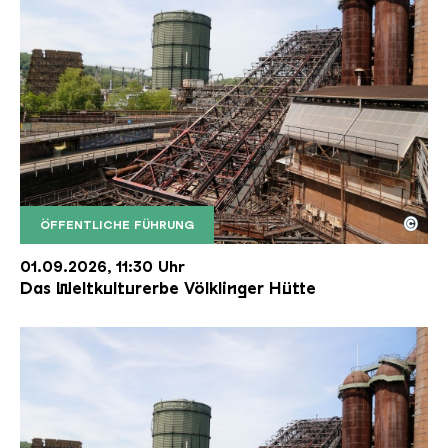
©
ÖFFENTLICHE FÜHRUNG
Der Erzschrägaufzug der Völklinger Hütte mit de
Copyright: Weltkulturerbe Völklinger Hütte | Karl 
01.09.2026, 11:30 Uhr
Das Weltkulturerbe Völklinger Hütte