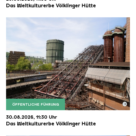
Das Weltkulturerbe Völklinger Hütte
©
ÖFFENTLICHE FÜHRUNG
Der Erzschrägaufzug der Völklinger Hütte mit de
Copyright: Weltkulturerbe Völklinger Hütte | Karl 
30.08.2026, 11:30 Uhr
Das Weltkulturerbe Völklinger Hütte