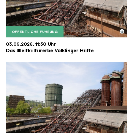
©
ÖFFENTLICHE FÜHRUNG
Der Erzschrägaufzug der Völklinger Hütte mit de
Copyright: Weltkulturerbe Völklinger Hütte | Karl 
03.09.2026, 11:30 Uhr
Das Weltkulturerbe Völklinger Hütte