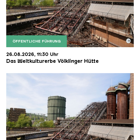
©
ÖFFENTLICHE FÜHRUNG
Der Erzschrägaufzug der Völklinger Hütte mit de
Copyright: Weltkulturerbe Völklinger Hütte | Karl 
26.08.2026, 11:30 Uhr
Das Weltkulturerbe Völklinger Hütte