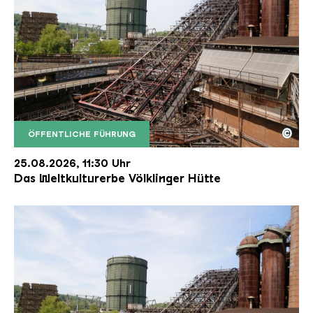
©
ÖFFENTLICHE FÜHRUNG
Der Erzschrägaufzug der Völklinger Hütte mit de
Copyright: Weltkulturerbe Völklinger Hütte | Karl 
25.08.2026, 11:30 Uhr
Das Weltkulturerbe Völklinger Hütte