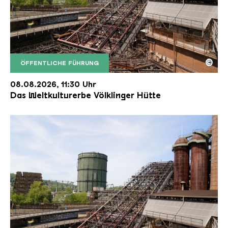
©
ÖFFENTLICHE FÜHRUNG
Der Erzschrägaufzug der Völklinger Hütte mit de
Copyright: Weltkulturerbe Völklinger Hütte | Karl 
08.08.2026, 11:30 Uhr
Das Weltkulturerbe Völklinger Hütte