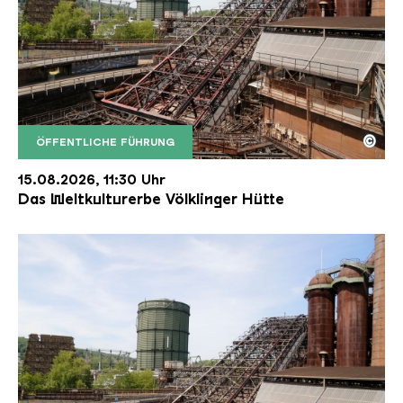
©
ÖFFENTLICHE FÜHRUNG
Der Erzschrägaufzug der Völklinger Hütte mit de
Copyright: Weltkulturerbe Völklinger Hütte | Karl 
15.08.2026, 11:30 Uhr
Das Weltkulturerbe Völklinger Hütte