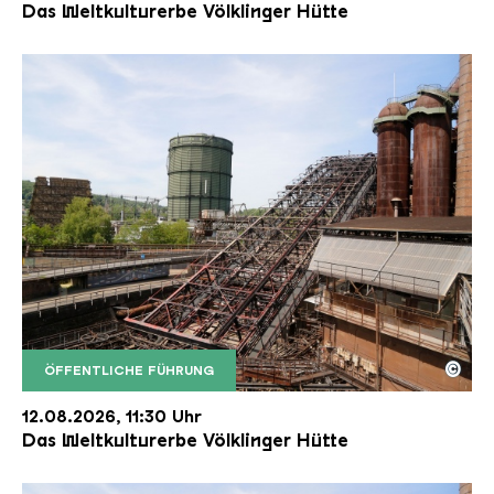
Das Weltkulturerbe Völklinger Hütte
©
ÖFFENTLICHE FÜHRUNG
Der Erzschrägaufzug der Völklinger Hütte mit de
Copyright: Weltkulturerbe Völklinger Hütte | Karl 
12.08.2026, 11:30 Uhr
Das Weltkulturerbe Völklinger Hütte