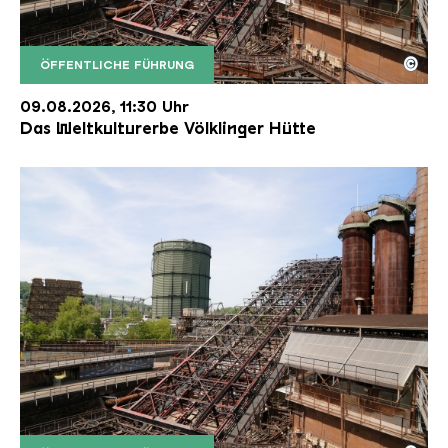
©
ÖFFENTLICHE FÜHRUNG
Der Erzschrägaufzug der Völklinger Hütte mit de
Copyright: Weltkulturerbe Völklinger Hütte | Karl 
09.08.2026, 11:30 Uhr
Das Weltkulturerbe Völklinger Hütte