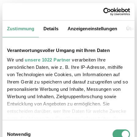
18.08.2026, 11:30 Uhr
Das Weltkulturerbe Völklinger Hütte
Zustimmung
Details
Anzeigeneinstellungen
Über
Verantwortungsvoller Umgang mit Ihren Daten
Wir und
unsere 1022 Partner
verarbeiten Ihre
persönlichen Daten, wie z. B. Ihre IP-Adresse, mithilfe
von Technologien wie Cookies, um Informationen auf
Ihrem Gerät zu speichern und darauf zuzugreifen und so
personalisierte Werbung und Inhalte, Messungen von
Werbung und Inhalten, Zielgruppenforschung sowie
Entwicklung von Angeboten zu ermöglichen. Sie
entscheiden darüber, wer Ihre Daten für welche Zwecke
©
ÖFFENTLICHE FÜHRUNG
Der Erzschrägaufzug der Völklinger Hütte mit de
Copyright: Weltkulturerbe Völklinger Hütte | Karl 
nutzt. Sie können Ihre Einwilligung jederzeit über die
19.08.2026, 11:30 Uhr
Cookie-Erklärung oder durch Klicken auf das Privacy
Einwilligungsauswahl
Das Weltkulturerbe Völklinger Hütte
Trigger Symbol ändern oder widerrufen
Notwendig