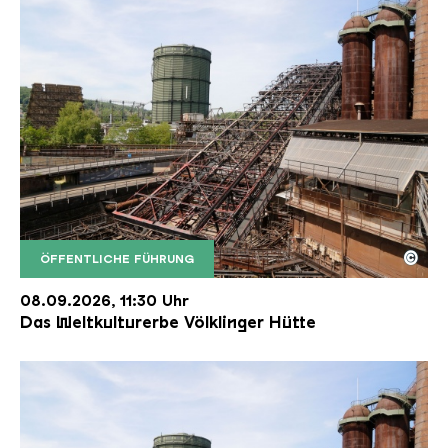
©
ÖFFENTLICHE FÜHRUNG
Der Erzschrägaufzug der Völklinger Hütte mit de
Copyright: Weltkulturerbe Völklinger Hütte | Karl 
08.09.2026, 11:30 Uhr
Das Weltkulturerbe Völklinger Hütte