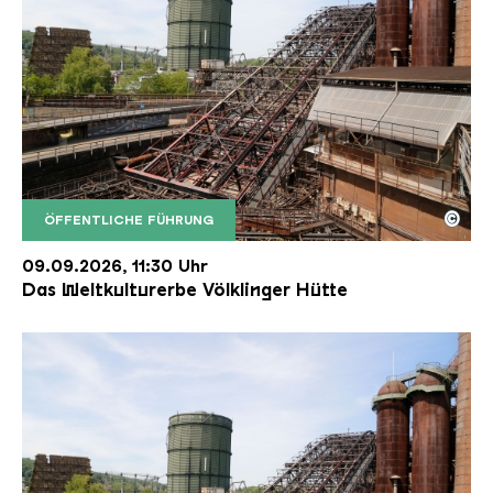
©
ÖFFENTLICHE FÜHRUNG
Der Erzschrägaufzug der Völklinger Hütte mit de
Copyright: Weltkulturerbe Völklinger Hütte | Karl 
09.09.2026, 11:30 Uhr
Das Weltkulturerbe Völklinger Hütte