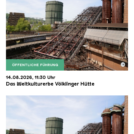
©
ÖFFENTLICHE FÜHRUNG
Der Erzschrägaufzug der Völklinger Hütte mit de
Copyright: Weltkulturerbe Völklinger Hütte | Karl 
14.08.2026, 11:30 Uhr
Das Weltkulturerbe Völklinger Hütte