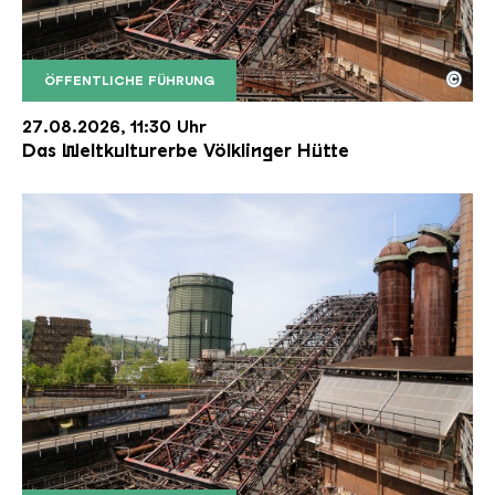
©
ÖFFENTLICHE FÜHRUNG
Der Erzschrägaufzug der Völklinger Hütte mit de
Copyright: Weltkulturerbe Völklinger Hütte | Karl 
27.08.2026, 11:30 Uhr
Das Weltkulturerbe Völklinger Hütte