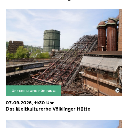
©
ÖFFENTLICHE FÜHRUNG
Der Erzschrägaufzug der Völklinger Hütte mit de
Copyright: Weltkulturerbe Völklinger Hütte | Karl 
07.09.2026, 11:30 Uhr
Das Weltkulturerbe Völklinger Hütte