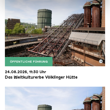
haben oder die sie im Rahmen Ihrer Nutzung der Dienste
gesammelt haben.
©
ÖFFENTLICHE FÜHRUNG
Der Erzschrägaufzug der Völklinger Hütte mit de
Copyright: Weltkulturerbe Völklinger Hütte | Karl 
24.08.2026, 11:30 Uhr
Das Weltkulturerbe Völklinger Hütte