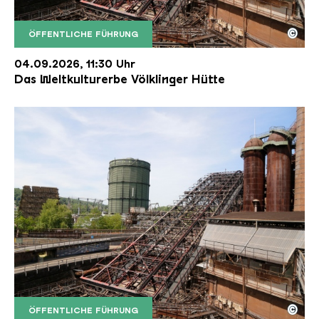
©
ÖFFENTLICHE FÜHRUNG
Der Erzschrägaufzug der Völklinger Hütte mit de
Copyright: Weltkulturerbe Völklinger Hütte | Karl 
04.09.2026, 11:30 Uhr
Das Weltkulturerbe Völklinger Hütte
©
ÖFFENTLICHE FÜHRUNG