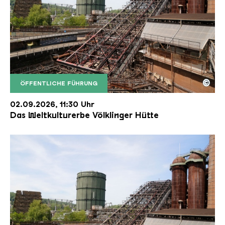
©
ÖFFENTLICHE FÜHRUNG
Der Erzschrägaufzug der Völklinger Hütte mit de
Copyright: Weltkulturerbe Völklinger Hütte | Karl 
02.09.2026, 11:30 Uhr
Das Weltkulturerbe Völklinger Hütte