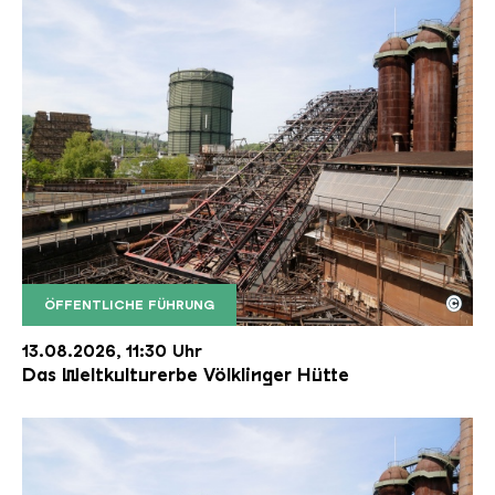
©
ÖFFENTLICHE FÜHRUNG
Der Erzschrägaufzug der Völklinger Hütte mit de
Copyright: Weltkulturerbe Völklinger Hütte | Karl 
13.08.2026, 11:30 Uhr
Das Weltkulturerbe Völklinger Hütte