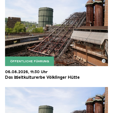
©
ÖFFENTLICHE FÜHRUNG
Der Erzschrägaufzug der Völklinger Hütte mit de
Copyright: Weltkulturerbe Völklinger Hütte | Karl 
06.08.2026, 11:30 Uhr
Das Weltkulturerbe Völklinger Hütte