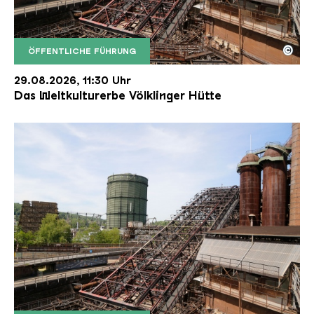
©
ÖFFENTLICHE FÜHRUNG
Der Erzschrägaufzug der Völklinger Hütte mit de
Copyright: Weltkulturerbe Völklinger Hütte | Karl 
29.08.2026, 11:30 Uhr
Das Weltkulturerbe Völklinger Hütte