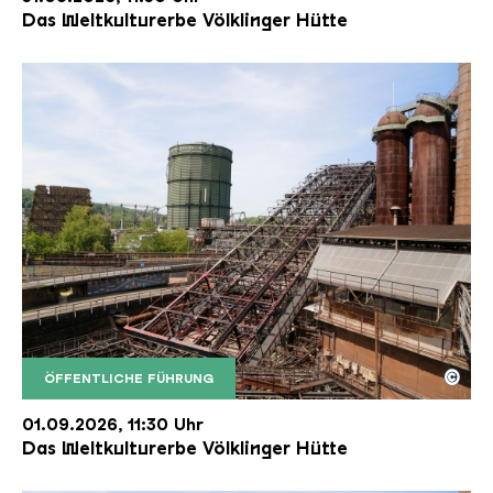
Das Weltkulturerbe Völklinger Hütte
©
ÖFFENTLICHE FÜHRUNG
Der Erzschrägaufzug der Völklinger Hütte mit de
Copyright: Weltkulturerbe Völklinger Hütte | Karl 
01.09.2026, 11:30 Uhr
Das Weltkulturerbe Völklinger Hütte