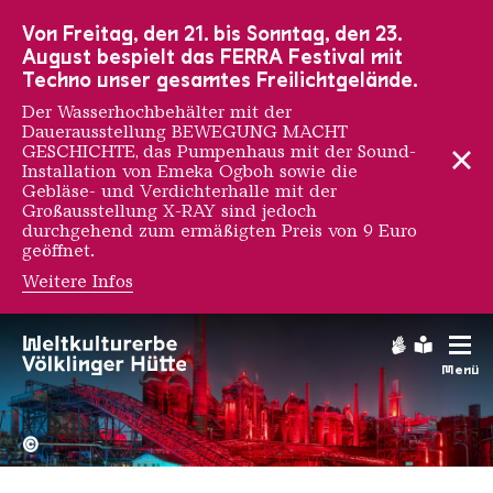
Zur Hauptnavigation
Zur Suche
Zum Inhalt
Zur Fußnavigation
Von Freitag, den 21. bis Sonntag, den 23.
August bespielt das FERRA Festival mit
Techno unser gesamtes Freilichtgelände.
Der Wasserhochbehälter mit der
Dauerausstellung BEWEGUNG MACHT
GESCHICHTE, das Pumpenhaus mit der Sound-
Installation von Emeka Ogboh sowie die
Gebläse- und Verdichterhalle mit der
Großausstellung X-RAY sind jedoch
durchgehend zum ermäßigten Preis von 9 Euro
geöffnet.
Weitere Infos
Gebärdens
Leichte
Menü
Hochofengruppe in Rot
Copyright: Weltkulturerbe 
©