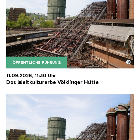
©
ÖFFENTLICHE FÜHRUNG
Der Erzschrägaufzug der Völklinger Hütte mit de
Copyright: Weltkulturerbe Völklinger Hütte | Karl 
11.09.2026, 11:30 Uhr
Das Weltkulturerbe Völklinger Hütte