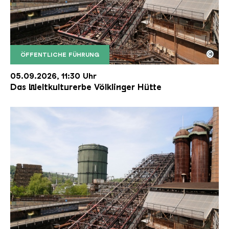
©
ÖFFENTLICHE FÜHRUNG
Der Erzschrägaufzug der Völklinger Hütte mit de
Copyright: Weltkulturerbe Völklinger Hütte | Karl 
05.09.2026, 11:30 Uhr
Das Weltkulturerbe Völklinger Hütte