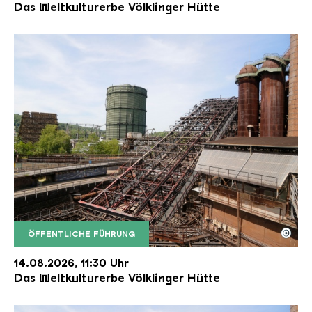
Das Weltkulturerbe Völklinger Hütte
©
ÖFFENTLICHE FÜHRUNG
Der Erzschrägaufzug der Völklinger Hütte mit de
Copyright: Weltkulturerbe Völklinger Hütte | Karl 
14.08.2026, 11:30 Uhr
Das Weltkulturerbe Völklinger Hütte