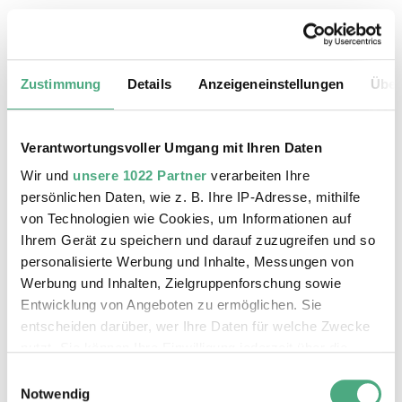
20.08.2026, 11:30 Uhr
Das Weltkulturerbe Völklinger Hütte
Zustimmung
Details
Anzeigeneinstellungen
Über
Verantwortungsvoller Umgang mit Ihren Daten
Wir und
unsere 1022 Partner
verarbeiten Ihre
persönlichen Daten, wie z. B. Ihre IP-Adresse, mithilfe
von Technologien wie Cookies, um Informationen auf
Ihrem Gerät zu speichern und darauf zuzugreifen und so
personalisierte Werbung und Inhalte, Messungen von
Werbung und Inhalten, Zielgruppenforschung sowie
Entwicklung von Angeboten zu ermöglichen. Sie
entscheiden darüber, wer Ihre Daten für welche Zwecke
©
ÖFFENTLICHE FÜHRUNG
Der Erzschrägaufzug der Völklinger Hütte mit de
Copyright: Weltkulturerbe Völklinger Hütte | Karl 
nutzt. Sie können Ihre Einwilligung jederzeit über die
24.08.2026, 11:30 Uhr
Cookie-Erklärung oder durch Klicken auf das Privacy
Einwilligungsauswahl
Das Weltkulturerbe Völklinger Hütte
Trigger Symbol ändern oder widerrufen
Notwendig