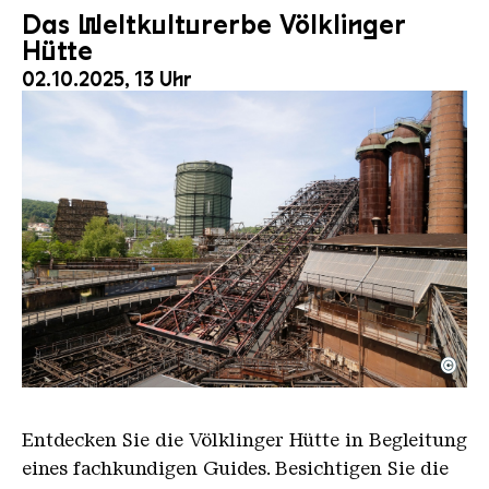
Das Weltkulturerbe Völklinger
Hütte
02.10.2025, 13 Uhr
©
Der Erzschrägaufzug der Völklinger Hütte mit de
Copyright: Weltkulturerbe Völklinger Hütte | Karl 
Entdecken Sie die Völklinger Hütte in Begleitung
eines fachkundigen Guides. Besichtigen Sie die