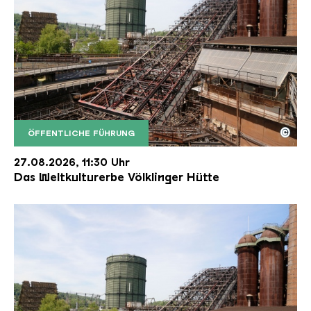
©
ÖFFENTLICHE FÜHRUNG
Der Erzschrägaufzug der Völklinger Hütte mit de
Copyright: Weltkulturerbe Völklinger Hütte | Karl 
27.08.2026, 11:30 Uhr
Das Weltkulturerbe Völklinger Hütte