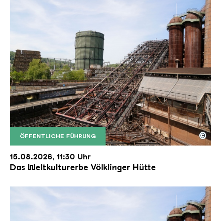
©
ÖFFENTLICHE FÜHRUNG
Der Erzschrägaufzug der Völklinger Hütte mit de
Copyright: Weltkulturerbe Völklinger Hütte | Karl 
15.08.2026, 11:30 Uhr
Das Weltkulturerbe Völklinger Hütte