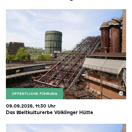
©
ÖFFENTLICHE FÜHRUNG
Der Erzschrägaufzug der Völklinger Hütte mit de
Copyright: Weltkulturerbe Völklinger Hütte | Karl 
09.09.2026, 11:30 Uhr
Das Weltkulturerbe Völklinger Hütte