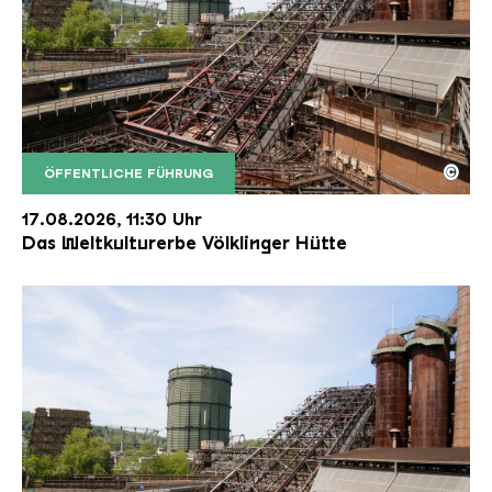
©
ÖFFENTLICHE FÜHRUNG
Der Erzschrägaufzug der Völklinger Hütte mit de
Copyright: Weltkulturerbe Völklinger Hütte | Karl 
17.08.2026, 11:30 Uhr
Das Weltkulturerbe Völklinger Hütte