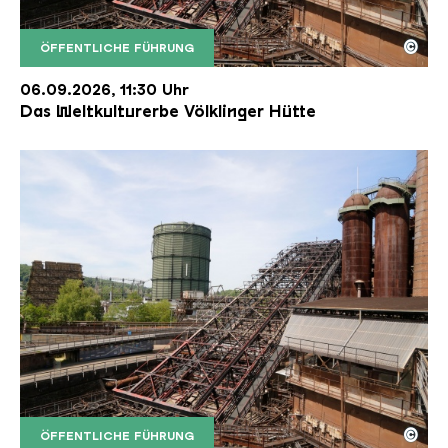
©
ÖFFENTLICHE FÜHRUNG
Der Erzschrägaufzug der Völklinger Hütte mit de
Copyright: Weltkulturerbe Völklinger Hütte | Karl 
06.09.2026, 11:30 Uhr
Das Weltkulturerbe Völklinger Hütte
©
ÖFFENTLICHE FÜHRUNG