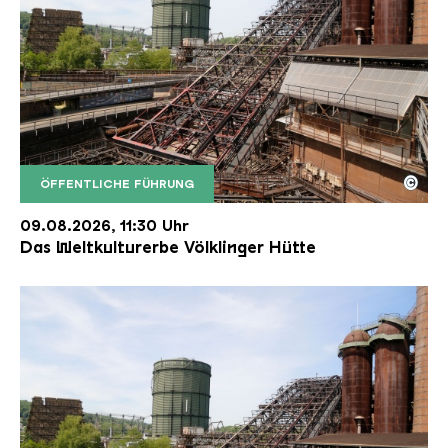
©
ÖFFENTLICHE FÜHRUNG
Der Erzschrägaufzug der Völklinger Hütte mit de
Copyright: Weltkulturerbe Völklinger Hütte | Karl 
09.08.2026, 11:30 Uhr
Das Weltkulturerbe Völklinger Hütte