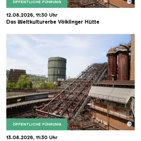
©
ÖFFENTLICHE FÜHRUNG
Der Erzschrägaufzug der Völklinger Hütte mit de
Copyright: Weltkulturerbe Völklinger Hütte | Karl 
12.08.2026, 11:30 Uhr
Das Weltkulturerbe Völklinger Hütte
©
ÖFFENTLICHE FÜHRUNG
Der Erzschrägaufzug der Völklinger Hütte mit de
Copyright: Weltkulturerbe Völklinger Hütte | Karl 
13.08.2026, 11:30 Uhr