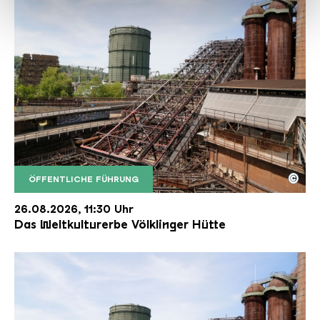
haben oder die sie im Rahmen Ihrer Nutzung der Dienste
gesammelt haben.
©
ÖFFENTLICHE FÜHRUNG
Der Erzschrägaufzug der Völklinger Hütte mit de
Copyright: Weltkulturerbe Völklinger Hütte | Karl 
26.08.2026, 11:30 Uhr
Das Weltkulturerbe Völklinger Hütte