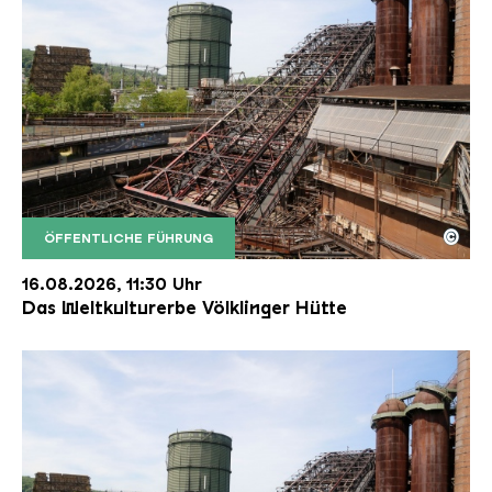
©
ÖFFENTLICHE FÜHRUNG
Der Erzschrägaufzug der Völklinger Hütte mit de
Copyright: Weltkulturerbe Völklinger Hütte | Karl 
16.08.2026, 11:30 Uhr
Das Weltkulturerbe Völklinger Hütte