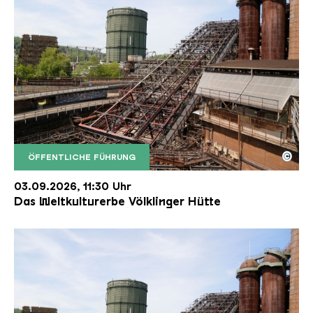
©
ÖFFENTLICHE FÜHRUNG
Der Erzschrägaufzug der Völklinger Hütte mit de
Copyright: Weltkulturerbe Völklinger Hütte | Karl 
03.09.2026, 11:30 Uhr
Das Weltkulturerbe Völklinger Hütte