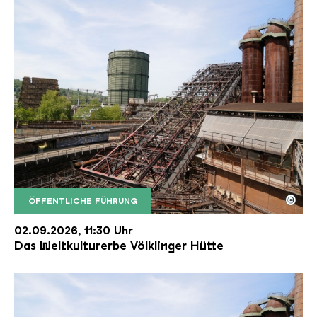
©
ÖFFENTLICHE FÜHRUNG
Der Erzschrägaufzug der Völklinger Hütte mit de
Copyright: Weltkulturerbe Völklinger Hütte | Karl 
02.09.2026, 11:30 Uhr
Das Weltkulturerbe Völklinger Hütte