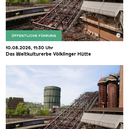
©
ÖFFENTLICHE FÜHRUNG
Der Erzschrägaufzug der Völklinger Hütte mit de
Copyright: Weltkulturerbe Völklinger Hütte | Karl 
10.08.2026, 11:30 Uhr
Das Weltkulturerbe Völklinger Hütte