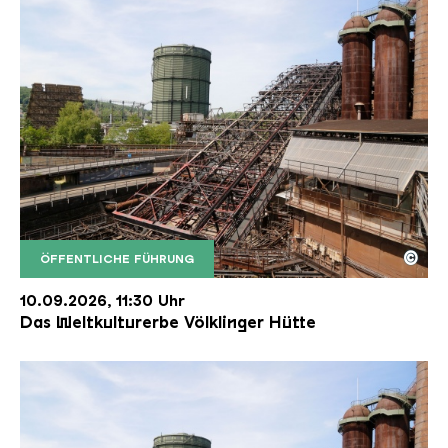
©
ÖFFENTLICHE FÜHRUNG
Der Erzschrägaufzug der Völklinger Hütte mit de
Copyright: Weltkulturerbe Völklinger Hütte | Karl 
10.09.2026, 11:30 Uhr
Das Weltkulturerbe Völklinger Hütte