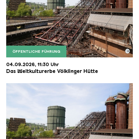
©
ÖFFENTLICHE FÜHRUNG
Der Erzschrägaufzug der Völklinger Hütte mit de
Copyright: Weltkulturerbe Völklinger Hütte | Karl 
04.09.2026, 11:30 Uhr
Das Weltkulturerbe Völklinger Hütte