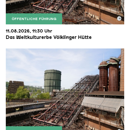
©
ÖFFENTLICHE FÜHRUNG
Der Erzschrägaufzug der Völklinger Hütte mit de
Copyright: Weltkulturerbe Völklinger Hütte | Karl 
11.08.2026, 11:30 Uhr
Das Weltkulturerbe Völklinger Hütte