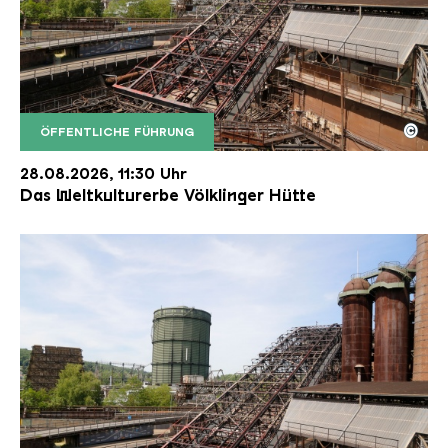
©
ÖFFENTLICHE FÜHRUNG
Der Erzschrägaufzug der Völklinger Hütte mit de
Copyright: Weltkulturerbe Völklinger Hütte | Karl 
28.08.2026, 11:30 Uhr
Das Weltkulturerbe Völklinger Hütte