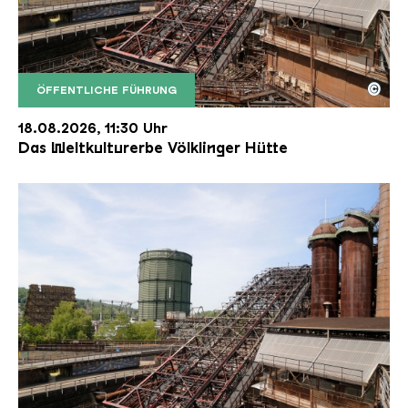
©
ÖFFENTLICHE FÜHRUNG
Der Erzschrägaufzug der Völklinger Hütte mit de
Copyright: Weltkulturerbe Völklinger Hütte | Karl 
18.08.2026, 11:30 Uhr
Das Weltkulturerbe Völklinger Hütte