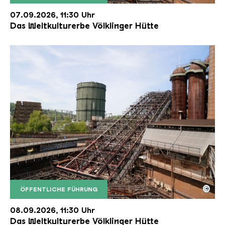
Der Erzschrägaufzug der Völklinger Hütte mit de
Copyright: Weltkulturerbe Völklinger Hütte | Karl 
07.09.2026, 11:30 Uhr
Das Weltkulturerbe Völklinger Hütte
©
ÖFFENTLICHE FÜHRUNG
Der Erzschrägaufzug der Völklinger Hütte mit de
Copyright: Weltkulturerbe Völklinger Hütte | Karl 
08.09.2026, 11:30 Uhr
Das Weltkulturerbe Völklinger Hütte