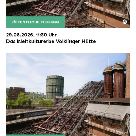
©
ÖFFENTLICHE FÜHRUNG
Der Erzschrägaufzug der Völklinger Hütte mit de
Copyright: Weltkulturerbe Völklinger Hütte | Karl 
29.08.2026, 11:30 Uhr
Das Weltkulturerbe Völklinger Hütte