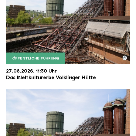
©
ÖFFENTLICHE FÜHRUNG
Der Erzschrägaufzug der Völklinger Hütte mit de
Copyright: Weltkulturerbe Völklinger Hütte | Karl 
27.08.2026, 11:30 Uhr
Das Weltkulturerbe Völklinger Hütte