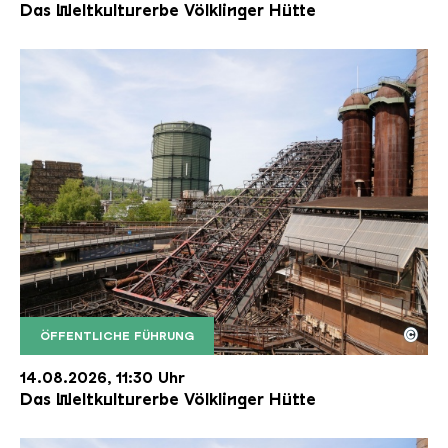
Das Weltkulturerbe Völklinger Hütte
©
ÖFFENTLICHE FÜHRUNG
Der Erzschrägaufzug der Völklinger Hütte mit de
Copyright: Weltkulturerbe Völklinger Hütte | Karl 
14.08.2026, 11:30 Uhr
Das Weltkulturerbe Völklinger Hütte