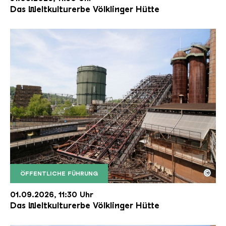
Das Weltkulturerbe Völklinger Hütte
©
ÖFFENTLICHE FÜHRUNG
Der Erzschrägaufzug der Völklinger Hütte mit de
Copyright: Weltkulturerbe Völklinger Hütte | Karl 
01.09.2026, 11:30 Uhr
Das Weltkulturerbe Völklinger Hütte