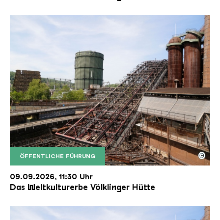
©
ÖFFENTLICHE FÜHRUNG
Der Erzschrägaufzug der Völklinger Hütte mit de
Copyright: Weltkulturerbe Völklinger Hütte | Karl 
09.09.2026, 11:30 Uhr
Das Weltkulturerbe Völklinger Hütte