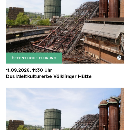
©
ÖFFENTLICHE FÜHRUNG
Der Erzschrägaufzug der Völklinger Hütte mit de
Copyright: Weltkulturerbe Völklinger Hütte | Karl 
11.09.2026, 11:30 Uhr
Das Weltkulturerbe Völklinger Hütte