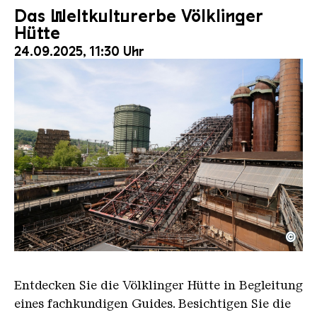
Das Weltkulturerbe Völklinger
Hütte
24.09.2025, 11:30 Uhr
©
Der Erzschrägaufzug der Völklinger Hütte mit de
Copyright: Weltkulturerbe Völklinger Hütte | Karl 
Entdecken Sie die Völklinger Hütte in Begleitung
eines fachkundigen Guides. Besichtigen Sie die