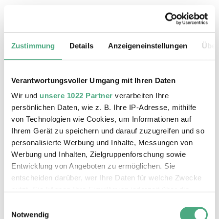
20.08.2026, 11:30 Uhr
Das Weltkulturerbe Völklinger Hütte
Zustimmung
Details
Anzeigeneinstellungen
Über
Verantwortungsvoller Umgang mit Ihren Daten
Wir und
unsere 1022 Partner
verarbeiten Ihre
persönlichen Daten, wie z. B. Ihre IP-Adresse, mithilfe
von Technologien wie Cookies, um Informationen auf
Ihrem Gerät zu speichern und darauf zuzugreifen und so
personalisierte Werbung und Inhalte, Messungen von
Werbung und Inhalten, Zielgruppenforschung sowie
Entwicklung von Angeboten zu ermöglichen. Sie
entscheiden darüber, wer Ihre Daten für welche Zwecke
©
ÖFFENTLICHE FÜHRUNG
Der Erzschrägaufzug der Völklinger Hütte mit de
Copyright: Weltkulturerbe Völklinger Hütte | Karl 
nutzt. Sie können Ihre Einwilligung jederzeit über die
24.08.2026, 11:30 Uhr
Cookie-Erklärung oder durch Klicken auf das Privacy
Einwilligungsauswahl
Das Weltkulturerbe Völklinger Hütte
Trigger Symbol ändern oder widerrufen
Notwendig