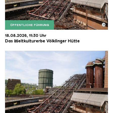
©
ÖFFENTLICHE FÜHRUNG
Der Erzschrägaufzug der Völklinger Hütte mit de
Copyright: Weltkulturerbe Völklinger Hütte | Karl 
18.08.2026, 11:30 Uhr
Das Weltkulturerbe Völklinger Hütte