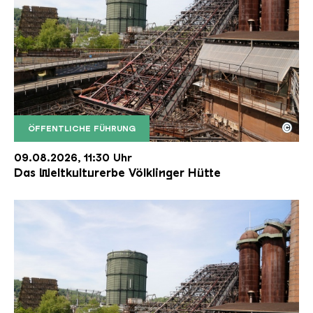
©
ÖFFENTLICHE FÜHRUNG
Der Erzschrägaufzug der Völklinger Hütte mit de
Copyright: Weltkulturerbe Völklinger Hütte | Karl 
09.08.2026, 11:30 Uhr
Das Weltkulturerbe Völklinger Hütte