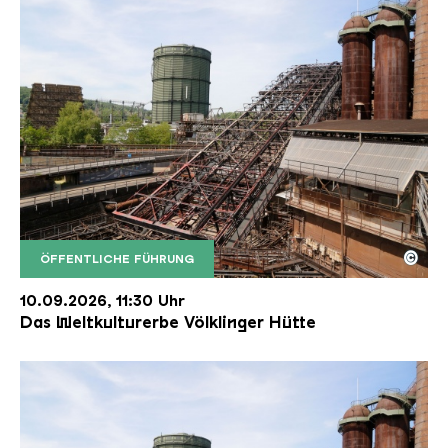
©
ÖFFENTLICHE FÜHRUNG
Der Erzschrägaufzug der Völklinger Hütte mit de
Copyright: Weltkulturerbe Völklinger Hütte | Karl 
10.09.2026, 11:30 Uhr
Das Weltkulturerbe Völklinger Hütte