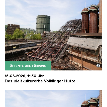
©
ÖFFENTLICHE FÜHRUNG
Der Erzschrägaufzug der Völklinger Hütte mit de
Copyright: Weltkulturerbe Völklinger Hütte | Karl 
15.08.2026, 11:30 Uhr
Das Weltkulturerbe Völklinger Hütte