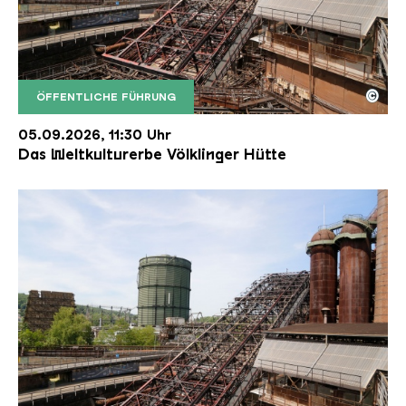
©
ÖFFENTLICHE FÜHRUNG
Der Erzschrägaufzug der Völklinger Hütte mit de
Copyright: Weltkulturerbe Völklinger Hütte | Karl 
05.09.2026, 11:30 Uhr
Das Weltkulturerbe Völklinger Hütte