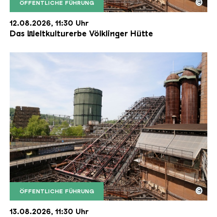
©
ÖFFENTLICHE FÜHRUNG
Der Erzschrägaufzug der Völklinger Hütte mit de
Copyright: Weltkulturerbe Völklinger Hütte | Karl 
12.08.2026, 11:30 Uhr
Das Weltkulturerbe Völklinger Hütte
©
ÖFFENTLICHE FÜHRUNG
Der Erzschrägaufzug der Völklinger Hütte mit de
Copyright: Weltkulturerbe Völklinger Hütte | Karl 
13.08.2026, 11:30 Uhr