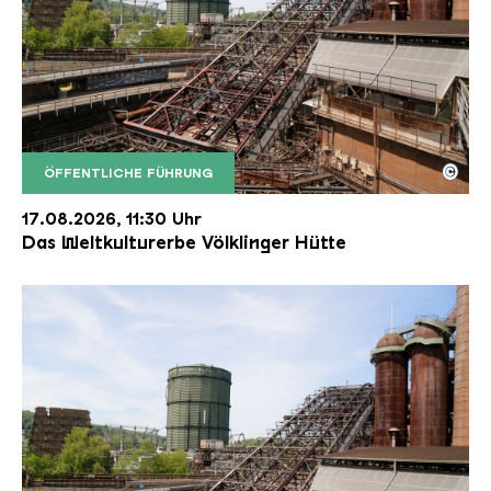
©
ÖFFENTLICHE FÜHRUNG
Der Erzschrägaufzug der Völklinger Hütte mit de
Copyright: Weltkulturerbe Völklinger Hütte | Karl 
17.08.2026, 11:30 Uhr
Das Weltkulturerbe Völklinger Hütte