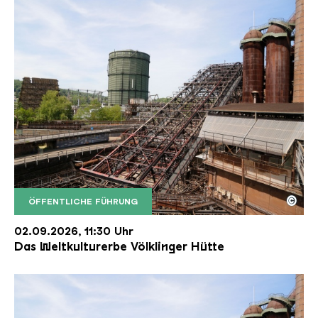
©
ÖFFENTLICHE FÜHRUNG
Der Erzschrägaufzug der Völklinger Hütte mit de
Copyright: Weltkulturerbe Völklinger Hütte | Karl 
02.09.2026, 11:30 Uhr
Das Weltkulturerbe Völklinger Hütte