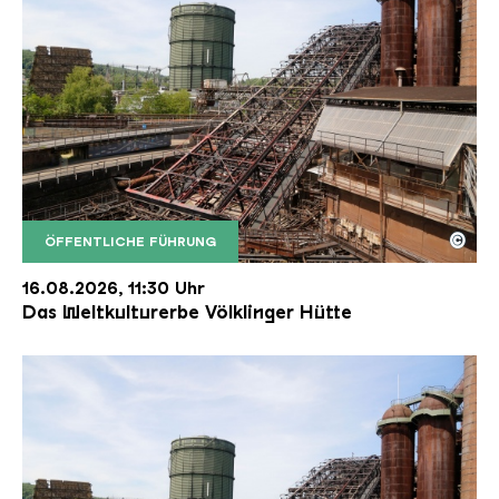
©
ÖFFENTLICHE FÜHRUNG
Der Erzschrägaufzug der Völklinger Hütte mit de
Copyright: Weltkulturerbe Völklinger Hütte | Karl 
16.08.2026, 11:30 Uhr
Das Weltkulturerbe Völklinger Hütte