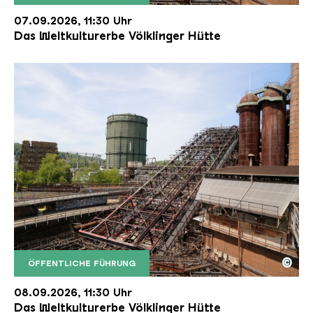
Der Erzschrägaufzug der Völklinger Hütte mit de
Copyright: Weltkulturerbe Völklinger Hütte | Karl 
07.09.2026, 11:30 Uhr
Das Weltkulturerbe Völklinger Hütte
©
ÖFFENTLICHE FÜHRUNG
Der Erzschrägaufzug der Völklinger Hütte mit de
Copyright: Weltkulturerbe Völklinger Hütte | Karl 
08.09.2026, 11:30 Uhr
Das Weltkulturerbe Völklinger Hütte