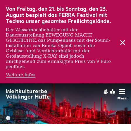
Zur Hauptnavigation
Zur Suche
Zum Inhalt
Zur Fußnavigation
Von Freitag, den 21. bis Sonntag, den 23.
August bespielt das FERRA Festival mit
Techno unser gesamtes Freilichtgelände.
Der Wasserhochbehälter mit der
Dauerausstellung BEWEGUNG MACHT
GESCHICHTE, das Pumpenhaus mit der Sound-
Installation von Emeka Ogboh sowie die
Gebläse- und Verdichterhalle mit der
Großausstellung X-RAY sind jedoch
durchgehend zum ermäßigten Preis von 9 Euro
geöffnet.
Weitere Infos
Gebärdens
Leichte
Menü
Hochofengruppe in Rot
Copyright: Weltkulturerbe 
©