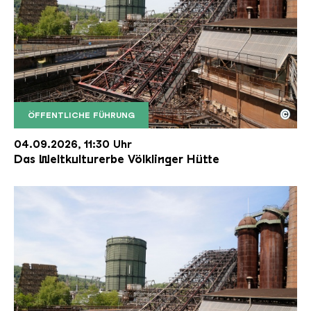
©
ÖFFENTLICHE FÜHRUNG
Der Erzschrägaufzug der Völklinger Hütte mit de
Copyright: Weltkulturerbe Völklinger Hütte | Karl 
04.09.2026, 11:30 Uhr
Das Weltkulturerbe Völklinger Hütte