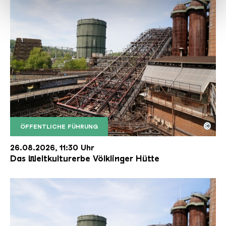
haben oder die sie im Rahmen Ihrer Nutzung der Dienste
gesammelt haben.
©
ÖFFENTLICHE FÜHRUNG
Der Erzschrägaufzug der Völklinger Hütte mit de
Copyright: Weltkulturerbe Völklinger Hütte | Karl 
26.08.2026, 11:30 Uhr
Das Weltkulturerbe Völklinger Hütte