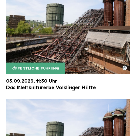
©
ÖFFENTLICHE FÜHRUNG
Der Erzschrägaufzug der Völklinger Hütte mit de
Copyright: Weltkulturerbe Völklinger Hütte | Karl 
03.09.2026, 11:30 Uhr
Das Weltkulturerbe Völklinger Hütte