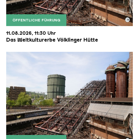
©
ÖFFENTLICHE FÜHRUNG
Der Erzschrägaufzug der Völklinger Hütte mit de
Copyright: Weltkulturerbe Völklinger Hütte | Karl 
11.08.2026, 11:30 Uhr
Das Weltkulturerbe Völklinger Hütte