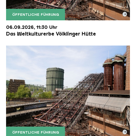
©
ÖFFENTLICHE FÜHRUNG
Der Erzschrägaufzug der Völklinger Hütte mit de
Copyright: Weltkulturerbe Völklinger Hütte | Karl 
06.09.2026, 11:30 Uhr
Das Weltkulturerbe Völklinger Hütte
©
ÖFFENTLICHE FÜHRUNG