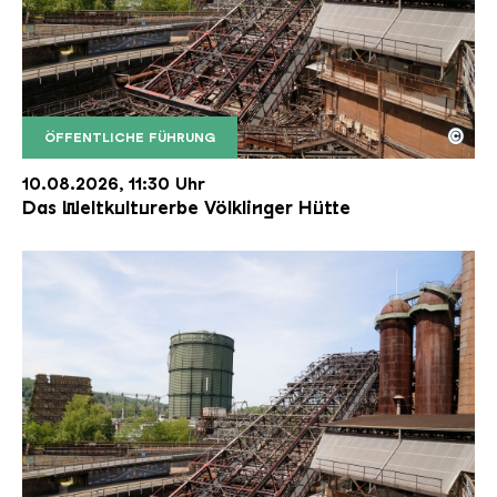
©
ÖFFENTLICHE FÜHRUNG
Der Erzschrägaufzug der Völklinger Hütte mit de
Copyright: Weltkulturerbe Völklinger Hütte | Karl 
10.08.2026, 11:30 Uhr
Das Weltkulturerbe Völklinger Hütte