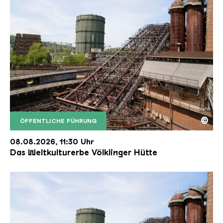
©
ÖFFENTLICHE FÜHRUNG
Der Erzschrägaufzug der Völklinger Hütte mit de
Copyright: Weltkulturerbe Völklinger Hütte | Karl 
08.08.2026, 11:30 Uhr
Das Weltkulturerbe Völklinger Hütte