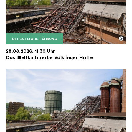
©
ÖFFENTLICHE FÜHRUNG
Der Erzschrägaufzug der Völklinger Hütte mit de
Copyright: Weltkulturerbe Völklinger Hütte | Karl 
28.08.2026, 11:30 Uhr
Das Weltkulturerbe Völklinger Hütte