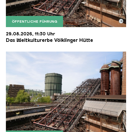
©
ÖFFENTLICHE FÜHRUNG
Der Erzschrägaufzug der Völklinger Hütte mit de
Copyright: Weltkulturerbe Völklinger Hütte | Karl 
29.08.2026, 11:30 Uhr
Das Weltkulturerbe Völklinger Hütte