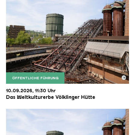
©
ÖFFENTLICHE FÜHRUNG
Der Erzschrägaufzug der Völklinger Hütte mit de
Copyright: Weltkulturerbe Völklinger Hütte | Karl 
10.09.2026, 11:30 Uhr
Das Weltkulturerbe Völklinger Hütte