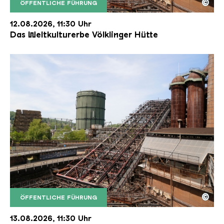
©
ÖFFENTLICHE FÜHRUNG
Der Erzschrägaufzug der Völklinger Hütte mit de
Copyright: Weltkulturerbe Völklinger Hütte | Karl 
12.08.2026, 11:30 Uhr
Das Weltkulturerbe Völklinger Hütte
©
ÖFFENTLICHE FÜHRUNG
Der Erzschrägaufzug der Völklinger Hütte mit de
Copyright: Weltkulturerbe Völklinger Hütte | Karl 
13.08.2026, 11:30 Uhr