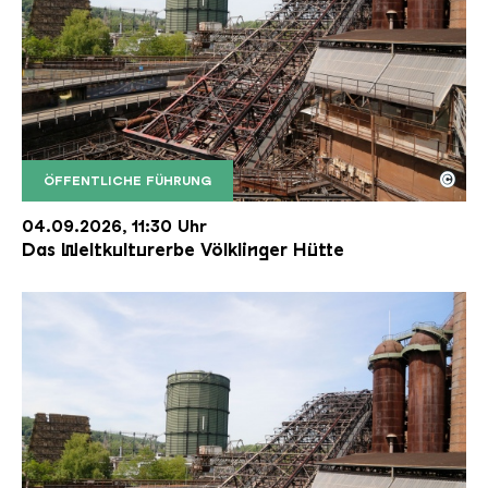
©
ÖFFENTLICHE FÜHRUNG
Der Erzschrägaufzug der Völklinger Hütte mit de
Copyright: Weltkulturerbe Völklinger Hütte | Karl 
04.09.2026, 11:30 Uhr
Das Weltkulturerbe Völklinger Hütte