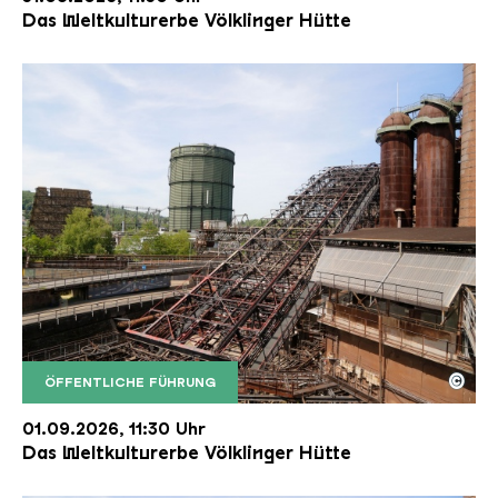
Das Weltkulturerbe Völklinger Hütte
©
ÖFFENTLICHE FÜHRUNG
Der Erzschrägaufzug der Völklinger Hütte mit de
Copyright: Weltkulturerbe Völklinger Hütte | Karl 
01.09.2026, 11:30 Uhr
Das Weltkulturerbe Völklinger Hütte