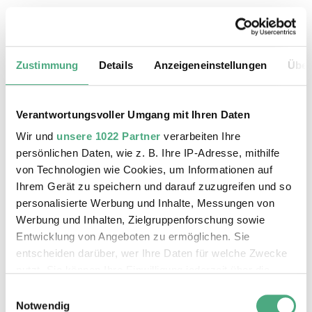
20.08.2026, 11:30 Uhr
Das Weltkulturerbe Völklinger Hütte
Zustimmung
Details
Anzeigeneinstellungen
Über
Verantwortungsvoller Umgang mit Ihren Daten
Wir und
unsere 1022 Partner
verarbeiten Ihre
persönlichen Daten, wie z. B. Ihre IP-Adresse, mithilfe
von Technologien wie Cookies, um Informationen auf
Ihrem Gerät zu speichern und darauf zuzugreifen und so
personalisierte Werbung und Inhalte, Messungen von
Werbung und Inhalten, Zielgruppenforschung sowie
Entwicklung von Angeboten zu ermöglichen. Sie
entscheiden darüber, wer Ihre Daten für welche Zwecke
©
ÖFFENTLICHE FÜHRUNG
Der Erzschrägaufzug der Völklinger Hütte mit de
Copyright: Weltkulturerbe Völklinger Hütte | Karl 
nutzt. Sie können Ihre Einwilligung jederzeit über die
24.08.2026, 11:30 Uhr
Cookie-Erklärung oder durch Klicken auf das Privacy
Einwilligungsauswahl
Das Weltkulturerbe Völklinger Hütte
Trigger Symbol ändern oder widerrufen
Notwendig