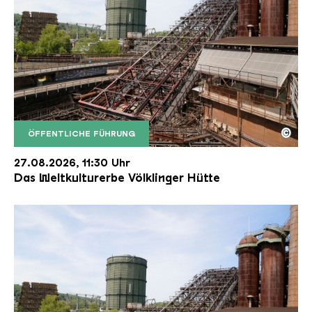
©
ÖFFENTLICHE FÜHRUNG
Der Erzschrägaufzug der Völklinger Hütte mit de
Copyright: Weltkulturerbe Völklinger Hütte | Karl 
27.08.2026, 11:30 Uhr
Das Weltkulturerbe Völklinger Hütte