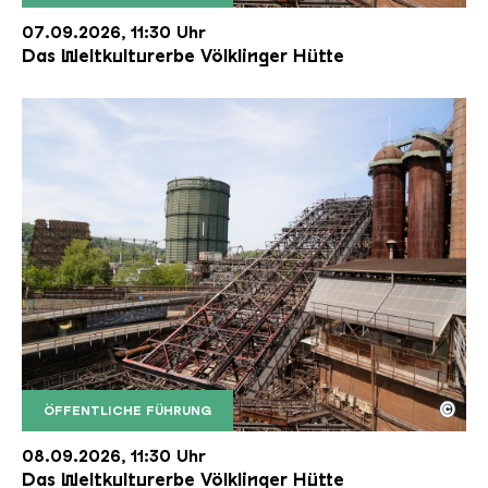
Der Erzschrägaufzug der Völklinger Hütte mit de
Copyright: Weltkulturerbe Völklinger Hütte | Karl 
07.09.2026, 11:30 Uhr
Das Weltkulturerbe Völklinger Hütte
©
ÖFFENTLICHE FÜHRUNG
Der Erzschrägaufzug der Völklinger Hütte mit de
Copyright: Weltkulturerbe Völklinger Hütte | Karl 
08.09.2026, 11:30 Uhr
Das Weltkulturerbe Völklinger Hütte