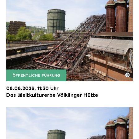
©
ÖFFENTLICHE FÜHRUNG
Der Erzschrägaufzug der Völklinger Hütte mit de
Copyright: Weltkulturerbe Völklinger Hütte | Karl 
08.08.2026, 11:30 Uhr
Das Weltkulturerbe Völklinger Hütte