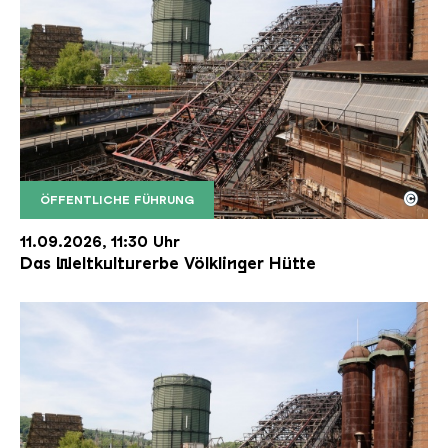
©
ÖFFENTLICHE FÜHRUNG
Der Erzschrägaufzug der Völklinger Hütte mit de
Copyright: Weltkulturerbe Völklinger Hütte | Karl 
11.09.2026, 11:30 Uhr
Das Weltkulturerbe Völklinger Hütte