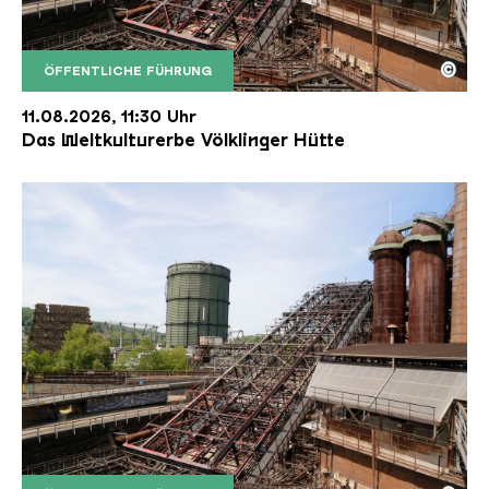
©
ÖFFENTLICHE FÜHRUNG
Der Erzschrägaufzug der Völklinger Hütte mit de
Copyright: Weltkulturerbe Völklinger Hütte | Karl 
11.08.2026, 11:30 Uhr
Das Weltkulturerbe Völklinger Hütte