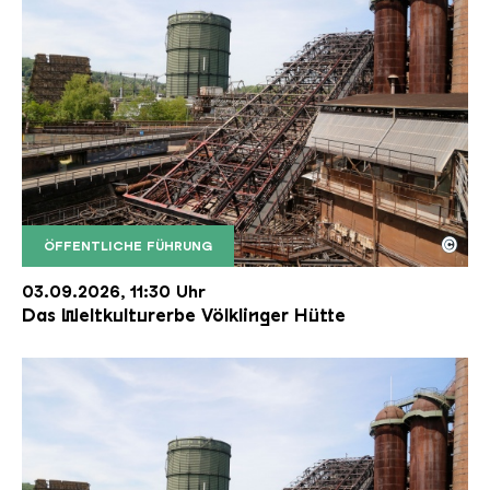
©
ÖFFENTLICHE FÜHRUNG
Der Erzschrägaufzug der Völklinger Hütte mit de
Copyright: Weltkulturerbe Völklinger Hütte | Karl 
03.09.2026, 11:30 Uhr
Das Weltkulturerbe Völklinger Hütte