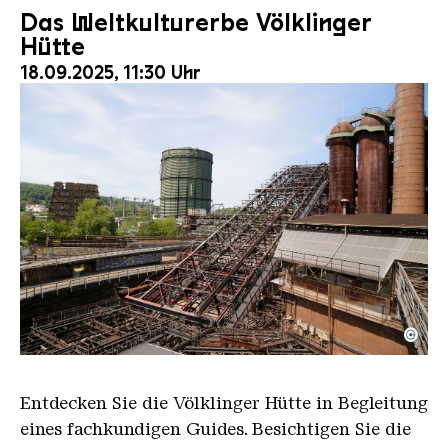
Das Weltkulturerbe Völklinger
Hütte
18.09.2025, 11:30 Uhr
©
Der Erzschrägaufzug der Völklinger Hütte mit de
Copyright: Weltkulturerbe Völklinger Hütte | Karl 
Entdecken Sie die Völklinger Hütte in Begleitung
eines fachkundigen Guides. Besichtigen Sie die