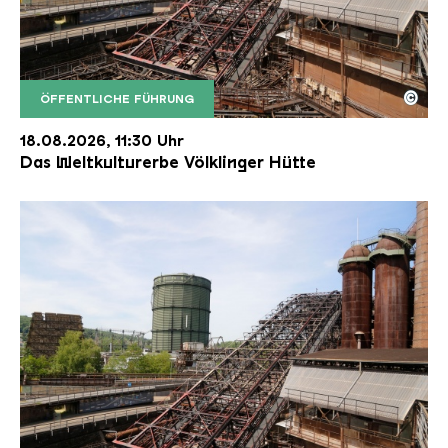
©
ÖFFENTLICHE FÜHRUNG
Der Erzschrägaufzug der Völklinger Hütte mit de
Copyright: Weltkulturerbe Völklinger Hütte | Karl 
18.08.2026, 11:30 Uhr
Das Weltkulturerbe Völklinger Hütte