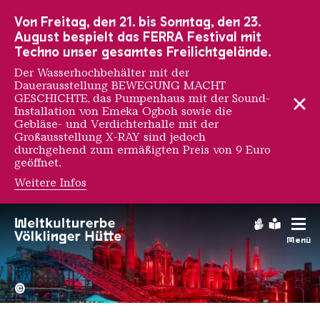
Zur Hauptnavigation
Zur Suche
Zum Inhalt
Zur Fußnavigation
Von Freitag, den 21. bis Sonntag, den 23.
August bespielt das FERRA Festival mit
Techno unser gesamtes Freilichtgelände.
Der Wasserhochbehälter mit der
Dauerausstellung BEWEGUNG MACHT
GESCHICHTE, das Pumpenhaus mit der Sound-
Installation von Emeka Ogboh sowie die
Gebläse- und Verdichterhalle mit der
Großausstellung X-RAY sind jedoch
durchgehend zum ermäßigten Preis von 9 Euro
geöffnet.
Weitere Infos
Gebärdens
Leichte
Menü
Hochofengruppe in Rot
Copyright: Weltkulturerbe 
©