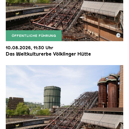
©
ÖFFENTLICHE FÜHRUNG
Der Erzschrägaufzug der Völklinger Hütte mit de
Copyright: Weltkulturerbe Völklinger Hütte | Karl 
10.08.2026, 11:30 Uhr
Das Weltkulturerbe Völklinger Hütte