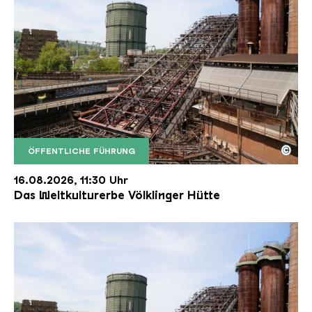
©
ÖFFENTLICHE FÜHRUNG
Der Erzschrägaufzug der Völklinger Hütte mit de
Copyright: Weltkulturerbe Völklinger Hütte | Karl 
16.08.2026, 11:30 Uhr
Das Weltkulturerbe Völklinger Hütte