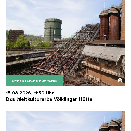
©
ÖFFENTLICHE FÜHRUNG
Der Erzschrägaufzug der Völklinger Hütte mit de
Copyright: Weltkulturerbe Völklinger Hütte | Karl 
15.08.2026, 11:30 Uhr
Das Weltkulturerbe Völklinger Hütte