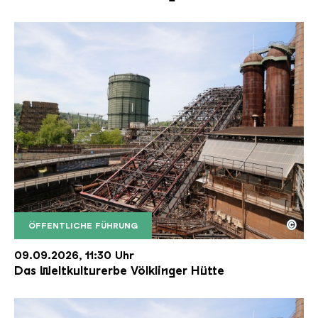
©
ÖFFENTLICHE FÜHRUNG
Der Erzschrägaufzug der Völklinger Hütte mit de
Copyright: Weltkulturerbe Völklinger Hütte | Karl 
09.09.2026, 11:30 Uhr
Das Weltkulturerbe Völklinger Hütte