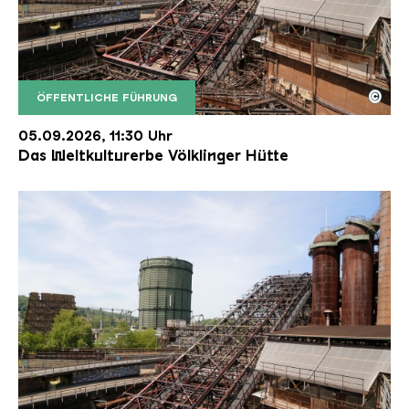
©
ÖFFENTLICHE FÜHRUNG
Der Erzschrägaufzug der Völklinger Hütte mit de
Copyright: Weltkulturerbe Völklinger Hütte | Karl 
05.09.2026, 11:30 Uhr
Das Weltkulturerbe Völklinger Hütte