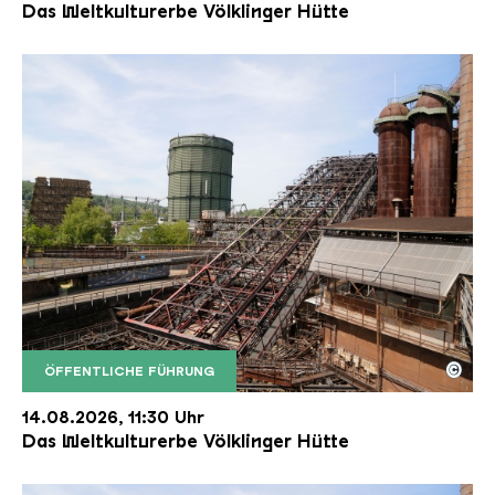
Das Weltkulturerbe Völklinger Hütte
©
ÖFFENTLICHE FÜHRUNG
Der Erzschrägaufzug der Völklinger Hütte mit de
Copyright: Weltkulturerbe Völklinger Hütte | Karl 
14.08.2026, 11:30 Uhr
Das Weltkulturerbe Völklinger Hütte