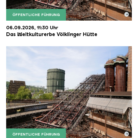
©
ÖFFENTLICHE FÜHRUNG
Der Erzschrägaufzug der Völklinger Hütte mit de
Copyright: Weltkulturerbe Völklinger Hütte | Karl 
06.09.2026, 11:30 Uhr
Das Weltkulturerbe Völklinger Hütte
©
ÖFFENTLICHE FÜHRUNG