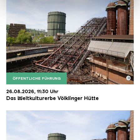
haben oder die sie im Rahmen Ihrer Nutzung der Dienste
gesammelt haben.
©
ÖFFENTLICHE FÜHRUNG
Der Erzschrägaufzug der Völklinger Hütte mit de
Copyright: Weltkulturerbe Völklinger Hütte | Karl 
26.08.2026, 11:30 Uhr
Das Weltkulturerbe Völklinger Hütte