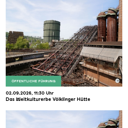
©
ÖFFENTLICHE FÜHRUNG
Der Erzschrägaufzug der Völklinger Hütte mit de
Copyright: Weltkulturerbe Völklinger Hütte | Karl 
02.09.2026, 11:30 Uhr
Das Weltkulturerbe Völklinger Hütte