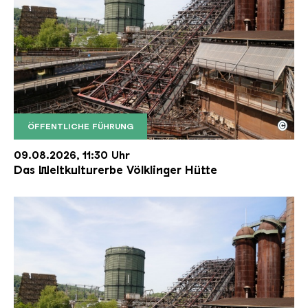
©
ÖFFENTLICHE FÜHRUNG
Der Erzschrägaufzug der Völklinger Hütte mit de
Copyright: Weltkulturerbe Völklinger Hütte | Karl 
09.08.2026, 11:30 Uhr
Das Weltkulturerbe Völklinger Hütte