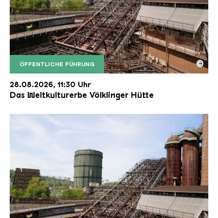
©
ÖFFENTLICHE FÜHRUNG
Der Erzschrägaufzug der Völklinger Hütte mit de
Copyright: Weltkulturerbe Völklinger Hütte | Karl 
28.08.2026, 11:30 Uhr
Das Weltkulturerbe Völklinger Hütte