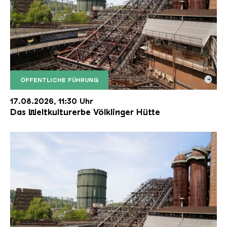
©
ÖFFENTLICHE FÜHRUNG
Der Erzschrägaufzug der Völklinger Hütte mit de
Copyright: Weltkulturerbe Völklinger Hütte | Karl 
17.08.2026, 11:30 Uhr
Das Weltkulturerbe Völklinger Hütte