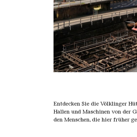
Der Erzschrägaufzug der Völkli
Copyright: Weltkulturerbe Völkli
Entdecken Sie die Völklinger Hu
Hallen und Maschinen von der Ge
den Menschen, die hier früher g