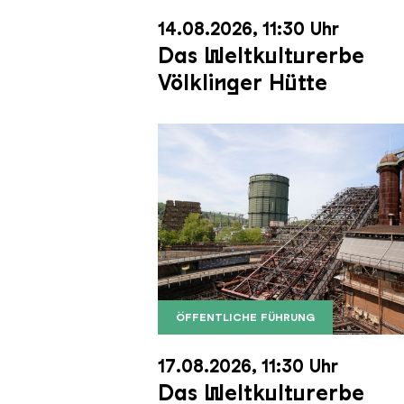
14.08.2026, 11:30 Uhr
Das Weltkulturerbe
Völklinger Hütte
ÖFFENTLICHE FÜHRUNG
Der Erzschrägaufzug der Völkli
Copyright: Weltkulturerbe Völkli
17.08.2026, 11:30 Uhr
Das Weltkulturerbe