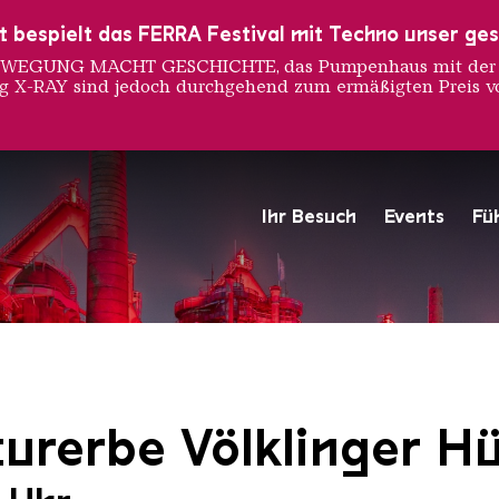
ust bespielt das FERRA Festival mit Techno unser ge
 BEWEGUNG MACHT GESCHICHTE, das Pumpenhaus mit der S
ng X-RAY sind jedoch durchgehend zum ermäßigten Preis vo
Ihr Besuch
Events
Fü
Hochofengruppe in Rot
Copyright: Weltkulturerbe 
urerbe Völklinger Hü