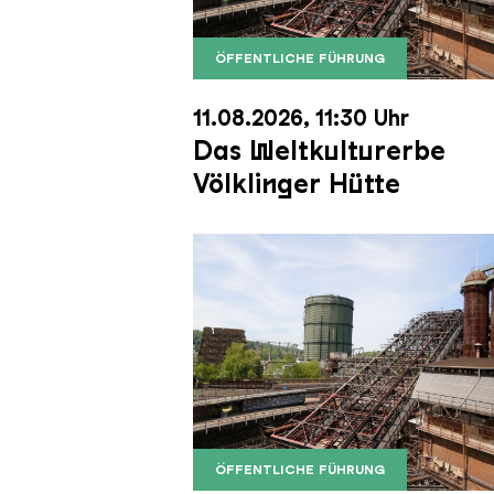
ÖFFENTLICHE FÜHRUNG
Der Erzschrägaufzug der Völkli
Copyright: Weltkulturerbe Völkli
11.08.2026, 11:30 Uhr
Das Weltkulturerbe
Völklinger Hütte
ÖFFENTLICHE FÜHRUNG
Der Erzschrägaufzug der Völkli
Copyright: Weltkulturerbe Völkli