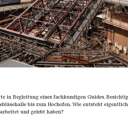
nger Hütte mit dem Gasometer im Hintergrund
nger Hütte | Karl Heinrich Veith
̈tte in Begleitung eines fachkundigen Guides. Besicht
bläsehalle bis zum Hochofen. Wie entsteht eigentlic
earbeitet und gelebt haben?