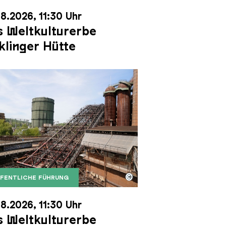
8.2026, 11:30 Uhr
 Weltkulturerbe
klinger Hütte
©
FENTLICHE FÜHRUNG
it dem Gasometer im Hintergrund
Karl Heinrich Veith
Erzschrägaufzug der Völklinger Hütte mit dem Gasom
right: Weltkulturerbe Völklinger Hütte | Karl Heinric
8.2026, 11:30 Uhr
 Weltkulturerbe