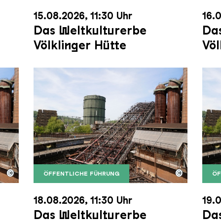
15.08.2026, 11:30 Uhr
16.0
Das Weltkulturerbe
Das
Völklinger Hütte
Völ
©
©
ÖFFENTLICHE FÜHRUNG
ÖF
nger Hütte mit dem Gasometer im Hintergrund
nger Hütte | Karl Heinrich Veith
Der Erzschrägaufzug der Völklinger Hütte m
Copyright: Weltkulturerbe Völklinger Hütte | 
Der 
Copy
18.08.2026, 11:30 Uhr
19.0
Das Weltkulturerbe
Das