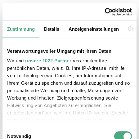
19.08.2026, 11:30 Uhr
Das Weltkulturerbe Völklinger Hütte
Zustimmung
Details
Anzeigeneinstellungen
Über
Verantwortungsvoller Umgang mit Ihren Daten
Wir und
unsere 1022 Partner
verarbeiten Ihre
persönlichen Daten, wie z. B. Ihre IP-Adresse, mithilfe
von Technologien wie Cookies, um Informationen auf
Ihrem Gerät zu speichern und darauf zuzugreifen und so
personalisierte Werbung und Inhalte, Messungen von
Werbung und Inhalten, Zielgruppenforschung sowie
Entwicklung von Angeboten zu ermöglichen. Sie
entscheiden darüber, wer Ihre Daten für welche Zwecke
©
ÖFFENTLICHE FÜHRUNG
Der Erzschrägaufzug der Völklinger Hütte mit de
Copyright: Weltkulturerbe Völklinger Hütte | Karl 
nutzt. Sie können Ihre Einwilligung jederzeit über die
20.08.2026, 11:30 Uhr
Cookie-Erklärung oder durch Klicken auf das Privacy
Einwilligungsauswahl
Das Weltkulturerbe Völklinger Hütte
Trigger Symbol ändern oder widerrufen
Notwendig