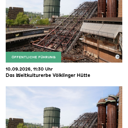
©
ÖFFENTLICHE FÜHRUNG
Der Erzschrägaufzug der Völklinger Hütte mit de
Copyright: Weltkulturerbe Völklinger Hütte | Karl 
10.09.2026, 11:30 Uhr
Das Weltkulturerbe Völklinger Hütte