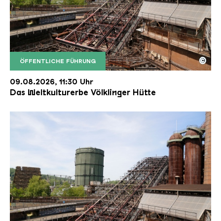
©
ÖFFENTLICHE FÜHRUNG
Der Erzschrägaufzug der Völklinger Hütte mit de
Copyright: Weltkulturerbe Völklinger Hütte | Karl 
09.08.2026, 11:30 Uhr
Das Weltkulturerbe Völklinger Hütte