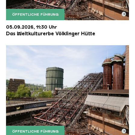
©
ÖFFENTLICHE FÜHRUNG
Der Erzschrägaufzug der Völklinger Hütte mit de
Copyright: Weltkulturerbe Völklinger Hütte | Karl 
05.09.2026, 11:30 Uhr
Das Weltkulturerbe Völklinger Hütte
©
ÖFFENTLICHE FÜHRUNG