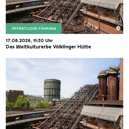
©
ÖFFENTLICHE FÜHRUNG
Der Erzschrägaufzug der Völklinger Hütte mit de
Copyright: Weltkulturerbe Völklinger Hütte | Karl 
17.08.2026, 11:30 Uhr
Das Weltkulturerbe Völklinger Hütte