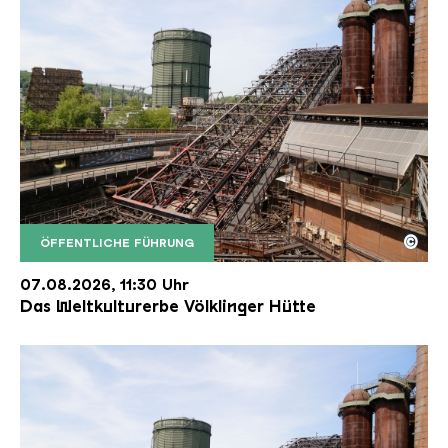
©
ÖFFENTLICHE FÜHRUNG
Der Erzschrägaufzug der Völklinger Hütte mit de
Copyright: Weltkulturerbe Völklinger Hütte | Karl 
07.08.2026, 11:30 Uhr
Das Weltkulturerbe Völklinger Hütte