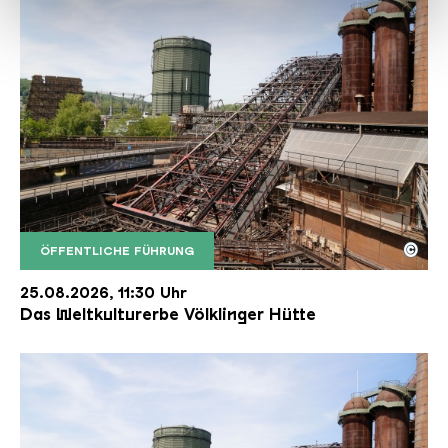
haben oder die sie im Rahmen Ihrer Nutzung der Dienste
gesammelt haben.
©
ÖFFENTLICHE FÜHRUNG
Der Erzschrägaufzug der Völklinger Hütte mit de
Copyright: Weltkulturerbe Völklinger Hütte | Karl 
25.08.2026, 11:30 Uhr
Das Weltkulturerbe Völklinger Hütte