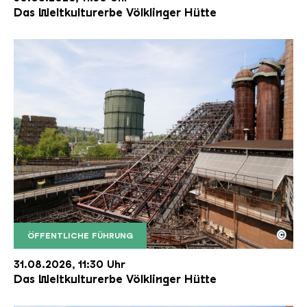
Das Weltkulturerbe Völklinger Hütte
©
ÖFFENTLICHE FÜHRUNG
Der Erzschrägaufzug der Völklinger Hütte mit de
Copyright: Weltkulturerbe Völklinger Hütte | Karl 
31.08.2026, 11:30 Uhr
Das Weltkulturerbe Völklinger Hütte