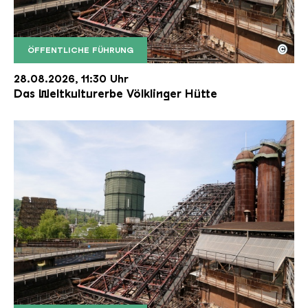
©
ÖFFENTLICHE FÜHRUNG
Der Erzschrägaufzug der Völklinger Hütte mit de
Copyright: Weltkulturerbe Völklinger Hütte | Karl 
28.08.2026, 11:30 Uhr
Das Weltkulturerbe Völklinger Hütte