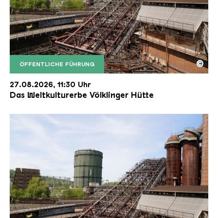
©
ÖFFENTLICHE FÜHRUNG
Der Erzschrägaufzug der Völklinger Hütte mit de
Copyright: Weltkulturerbe Völklinger Hütte | Karl 
27.08.2026, 11:30 Uhr
Das Weltkulturerbe Völklinger Hütte