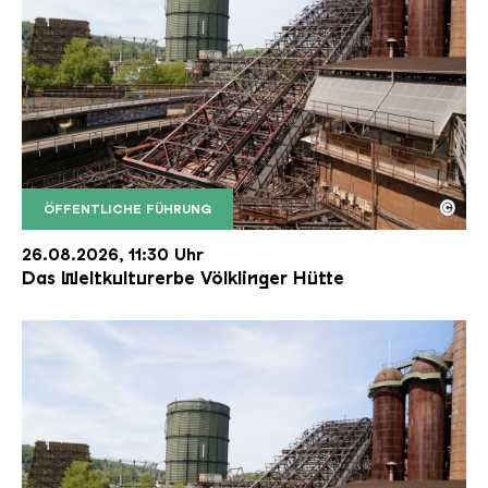
©
ÖFFENTLICHE FÜHRUNG
Der Erzschrägaufzug der Völklinger Hütte mit de
Copyright: Weltkulturerbe Völklinger Hütte | Karl 
26.08.2026, 11:30 Uhr
Das Weltkulturerbe Völklinger Hütte