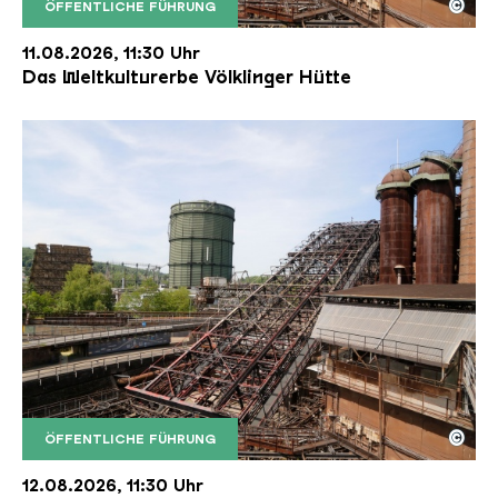
©
ÖFFENTLICHE FÜHRUNG
Der Erzschrägaufzug der Völklinger Hütte mit de
Copyright: Weltkulturerbe Völklinger Hütte | Karl 
11.08.2026, 11:30 Uhr
Das Weltkulturerbe Völklinger Hütte
©
ÖFFENTLICHE FÜHRUNG
Der Erzschrägaufzug der Völklinger Hütte mit de
Copyright: Weltkulturerbe Völklinger Hütte | Karl 
12.08.2026, 11:30 Uhr