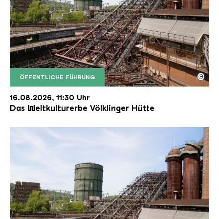
©
ÖFFENTLICHE FÜHRUNG
Der Erzschrägaufzug der Völklinger Hütte mit de
Copyright: Weltkulturerbe Völklinger Hütte | Karl 
16.08.2026, 11:30 Uhr
Das Weltkulturerbe Völklinger Hütte