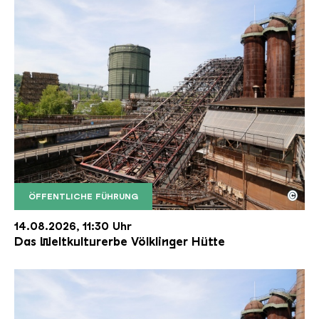
©
ÖFFENTLICHE FÜHRUNG
Der Erzschrägaufzug der Völklinger Hütte mit de
Copyright: Weltkulturerbe Völklinger Hütte | Karl 
14.08.2026, 11:30 Uhr
Das Weltkulturerbe Völklinger Hütte