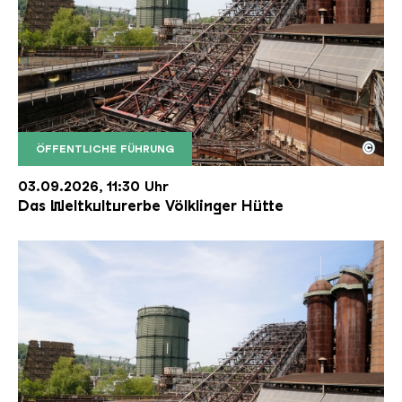
©
ÖFFENTLICHE FÜHRUNG
Der Erzschrägaufzug der Völklinger Hütte mit de
Copyright: Weltkulturerbe Völklinger Hütte | Karl 
03.09.2026, 11:30 Uhr
Das Weltkulturerbe Völklinger Hütte