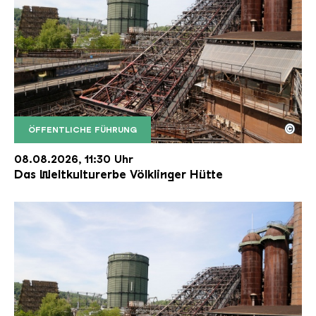
©
ÖFFENTLICHE FÜHRUNG
Der Erzschrägaufzug der Völklinger Hütte mit de
Copyright: Weltkulturerbe Völklinger Hütte | Karl 
08.08.2026, 11:30 Uhr
Das Weltkulturerbe Völklinger Hütte