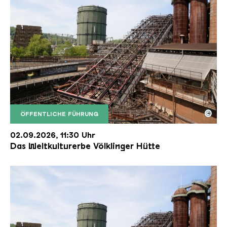
©
ÖFFENTLICHE FÜHRUNG
Der Erzschrägaufzug der Völklinger Hütte mit de
Copyright: Weltkulturerbe Völklinger Hütte | Karl 
02.09.2026, 11:30 Uhr
Das Weltkulturerbe Völklinger Hütte