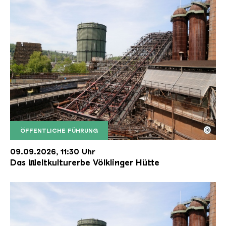
©
ÖFFENTLICHE FÜHRUNG
Der Erzschrägaufzug der Völklinger Hütte mit de
Copyright: Weltkulturerbe Völklinger Hütte | Karl 
09.09.2026, 11:30 Uhr
Das Weltkulturerbe Völklinger Hütte