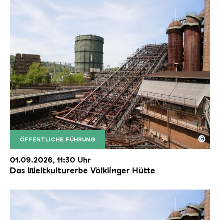
©
ÖFFENTLICHE FÜHRUNG
Der Erzschrägaufzug der Völklinger Hütte mit de
Copyright: Weltkulturerbe Völklinger Hütte | Karl 
01.09.2026, 11:30 Uhr
Das Weltkulturerbe Völklinger Hütte