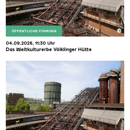
©
ÖFFENTLICHE FÜHRUNG
Der Erzschrägaufzug der Völklinger Hütte mit de
Copyright: Weltkulturerbe Völklinger Hütte | Karl 
04.09.2026, 11:30 Uhr
Das Weltkulturerbe Völklinger Hütte