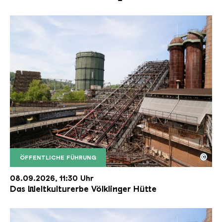
©
ÖFFENTLICHE FÜHRUNG
Der Erzschrägaufzug der Völklinger Hütte mit de
Copyright: Weltkulturerbe Völklinger Hütte | Karl 
08.09.2026, 11:30 Uhr
Das Weltkulturerbe Völklinger Hütte