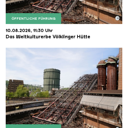
©
ÖFFENTLICHE FÜHRUNG
Der Erzschrägaufzug der Völklinger Hütte mit de
Copyright: Weltkulturerbe Völklinger Hütte | Karl 
10.08.2026, 11:30 Uhr
Das Weltkulturerbe Völklinger Hütte