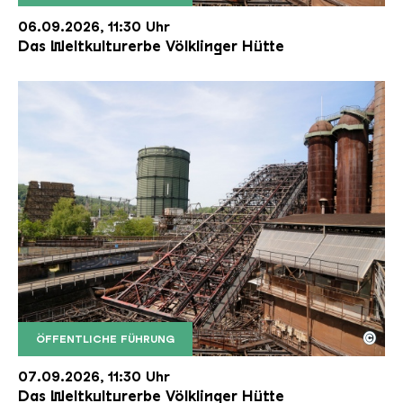
Der Erzschrägaufzug der Völklinger Hütte mit de
Copyright: Weltkulturerbe Völklinger Hütte | Karl 
06.09.2026, 11:30 Uhr
Das Weltkulturerbe Völklinger Hütte
©
ÖFFENTLICHE FÜHRUNG
Der Erzschrägaufzug der Völklinger Hütte mit de
Copyright: Weltkulturerbe Völklinger Hütte | Karl 
07.09.2026, 11:30 Uhr
Das Weltkulturerbe Völklinger Hütte