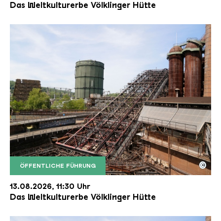
Das Weltkulturerbe Völklinger Hütte
©
ÖFFENTLICHE FÜHRUNG
Der Erzschrägaufzug der Völklinger Hütte mit de
Copyright: Weltkulturerbe Völklinger Hütte | Karl 
13.08.2026, 11:30 Uhr
Das Weltkulturerbe Völklinger Hütte