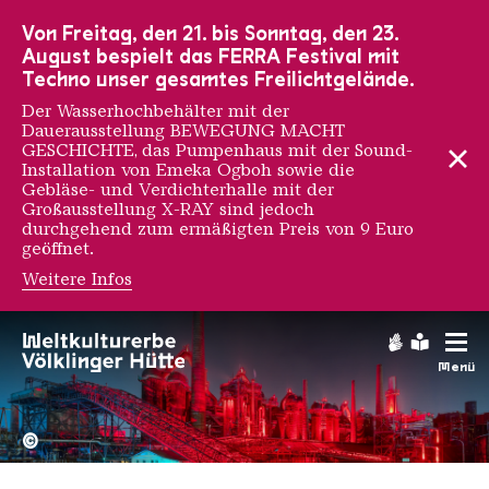
Zur Hauptnavigation
Zur Suche
Zum Inhalt
Zur Fußnavigation
Von Freitag, den 21. bis Sonntag, den 23.
August bespielt das FERRA Festival mit
Techno unser gesamtes Freilichtgelände.
Der Wasserhochbehälter mit der
Dauerausstellung BEWEGUNG MACHT
GESCHICHTE, das Pumpenhaus mit der Sound-
Installation von Emeka Ogboh sowie die
Gebläse- und Verdichterhalle mit der
Großausstellung X-RAY sind jedoch
durchgehend zum ermäßigten Preis von 9 Euro
geöffnet.
Weitere Infos
Gebärdens
Leichte
Menü
Hochofengruppe in Rot
Copyright: Weltkulturerbe 
©