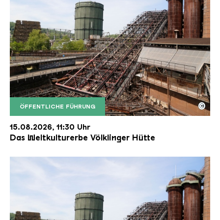
©
ÖFFENTLICHE FÜHRUNG
Der Erzschrägaufzug der Völklinger Hütte mit de
Copyright: Weltkulturerbe Völklinger Hütte | Karl 
15.08.2026, 11:30 Uhr
Das Weltkulturerbe Völklinger Hütte