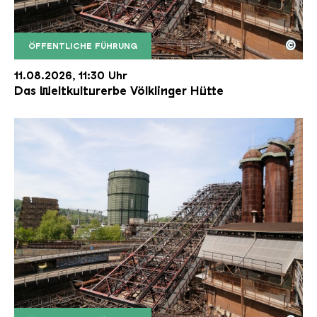
©
ÖFFENTLICHE FÜHRUNG
Der Erzschrägaufzug der Völklinger Hütte mit de
Copyright: Weltkulturerbe Völklinger Hütte | Karl 
11.08.2026, 11:30 Uhr
Das Weltkulturerbe Völklinger Hütte