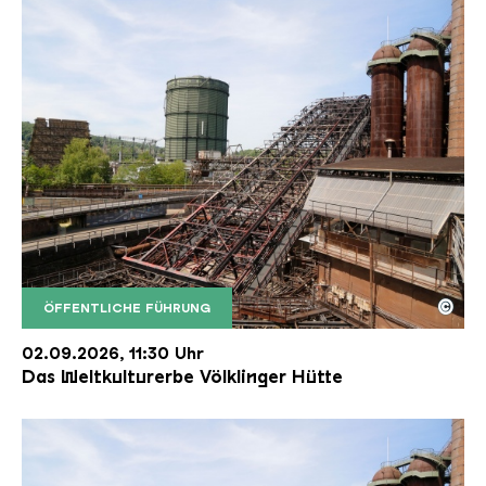
©
ÖFFENTLICHE FÜHRUNG
Der Erzschrägaufzug der Völklinger Hütte mit de
Copyright: Weltkulturerbe Völklinger Hütte | Karl 
02.09.2026, 11:30 Uhr
Das Weltkulturerbe Völklinger Hütte