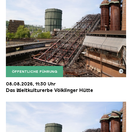
©
ÖFFENTLICHE FÜHRUNG
Der Erzschrägaufzug der Völklinger Hütte mit de
Copyright: Weltkulturerbe Völklinger Hütte | Karl 
08.08.2026, 11:30 Uhr
Das Weltkulturerbe Völklinger Hütte