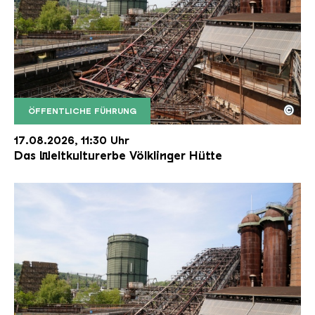
©
ÖFFENTLICHE FÜHRUNG
Der Erzschrägaufzug der Völklinger Hütte mit de
Copyright: Weltkulturerbe Völklinger Hütte | Karl 
17.08.2026, 11:30 Uhr
Das Weltkulturerbe Völklinger Hütte