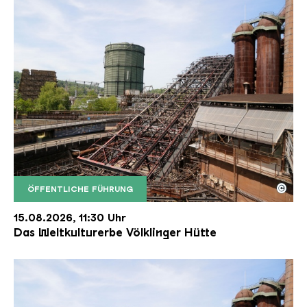
©
ÖFFENTLICHE FÜHRUNG
Der Erzschrägaufzug der Völklinger Hütte mit de
Copyright: Weltkulturerbe Völklinger Hütte | Karl 
15.08.2026, 11:30 Uhr
Das Weltkulturerbe Völklinger Hütte