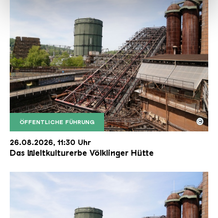
haben oder die sie im Rahmen Ihrer Nutzung der Dienste
gesammelt haben.
©
ÖFFENTLICHE FÜHRUNG
Der Erzschrägaufzug der Völklinger Hütte mit de
Copyright: Weltkulturerbe Völklinger Hütte | Karl 
26.08.2026, 11:30 Uhr
Das Weltkulturerbe Völklinger Hütte