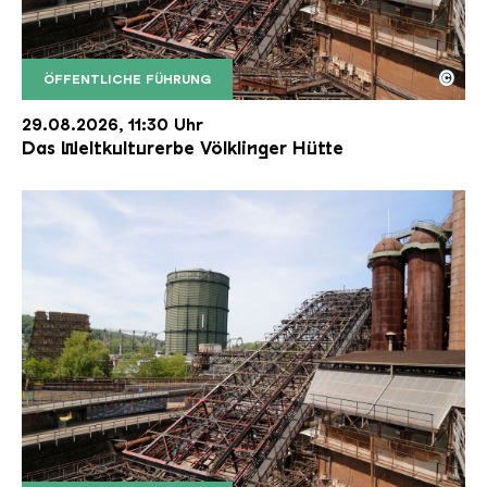
©
ÖFFENTLICHE FÜHRUNG
Der Erzschrägaufzug der Völklinger Hütte mit de
Copyright: Weltkulturerbe Völklinger Hütte | Karl 
29.08.2026, 11:30 Uhr
Das Weltkulturerbe Völklinger Hütte