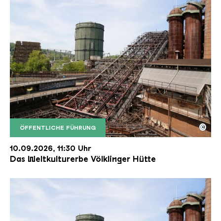
©
ÖFFENTLICHE FÜHRUNG
Der Erzschrägaufzug der Völklinger Hütte mit de
Copyright: Weltkulturerbe Völklinger Hütte | Karl 
10.09.2026, 11:30 Uhr
Das Weltkulturerbe Völklinger Hütte