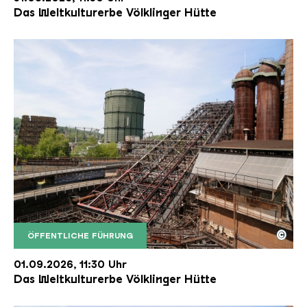
Das Weltkulturerbe Völklinger Hütte
©
ÖFFENTLICHE FÜHRUNG
Der Erzschrägaufzug der Völklinger Hütte mit de
Copyright: Weltkulturerbe Völklinger Hütte | Karl 
01.09.2026, 11:30 Uhr
Das Weltkulturerbe Völklinger Hütte