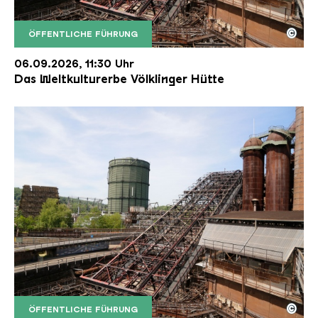
©
ÖFFENTLICHE FÜHRUNG
Der Erzschrägaufzug der Völklinger Hütte mit de
Copyright: Weltkulturerbe Völklinger Hütte | Karl 
06.09.2026, 11:30 Uhr
Das Weltkulturerbe Völklinger Hütte
©
ÖFFENTLICHE FÜHRUNG