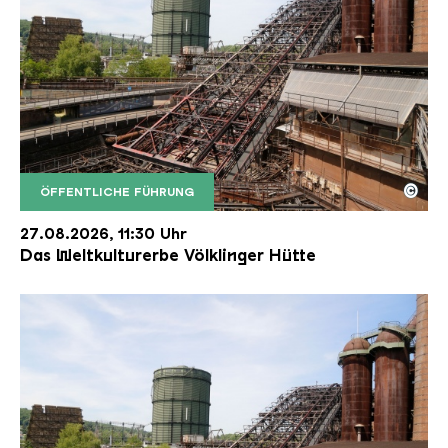
©
ÖFFENTLICHE FÜHRUNG
Der Erzschrägaufzug der Völklinger Hütte mit de
Copyright: Weltkulturerbe Völklinger Hütte | Karl 
27.08.2026, 11:30 Uhr
Das Weltkulturerbe Völklinger Hütte