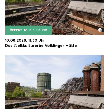
©
ÖFFENTLICHE FÜHRUNG
Der Erzschrägaufzug der Völklinger Hütte mit de
Copyright: Weltkulturerbe Völklinger Hütte | Karl 
10.08.2026, 11:30 Uhr
Das Weltkulturerbe Völklinger Hütte