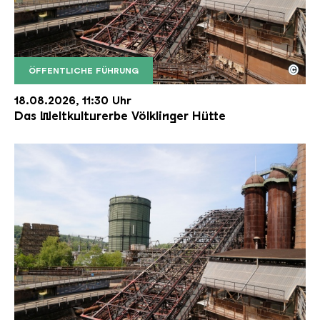
©
ÖFFENTLICHE FÜHRUNG
Der Erzschrägaufzug der Völklinger Hütte mit de
Copyright: Weltkulturerbe Völklinger Hütte | Karl 
18.08.2026, 11:30 Uhr
Das Weltkulturerbe Völklinger Hütte