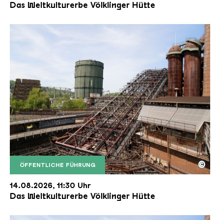
Das Weltkulturerbe Völklinger Hütte
©
ÖFFENTLICHE FÜHRUNG
Der Erzschrägaufzug der Völklinger Hütte mit de
Copyright: Weltkulturerbe Völklinger Hütte | Karl 
14.08.2026, 11:30 Uhr
Das Weltkulturerbe Völklinger Hütte