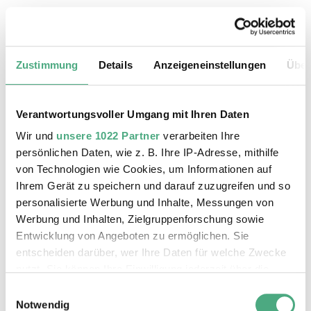
20.08.2026, 11:30 Uhr
Das Weltkulturerbe Völklinger Hütte
Zustimmung
Details
Anzeigeneinstellungen
Über
Verantwortungsvoller Umgang mit Ihren Daten
Wir und
unsere 1022 Partner
verarbeiten Ihre
persönlichen Daten, wie z. B. Ihre IP-Adresse, mithilfe
von Technologien wie Cookies, um Informationen auf
Ihrem Gerät zu speichern und darauf zuzugreifen und so
personalisierte Werbung und Inhalte, Messungen von
Werbung und Inhalten, Zielgruppenforschung sowie
Entwicklung von Angeboten zu ermöglichen. Sie
entscheiden darüber, wer Ihre Daten für welche Zwecke
©
ÖFFENTLICHE FÜHRUNG
Der Erzschrägaufzug der Völklinger Hütte mit de
Copyright: Weltkulturerbe Völklinger Hütte | Karl 
nutzt. Sie können Ihre Einwilligung jederzeit über die
24.08.2026, 11:30 Uhr
Cookie-Erklärung oder durch Klicken auf das Privacy
Einwilligungsauswahl
Das Weltkulturerbe Völklinger Hütte
Trigger Symbol ändern oder widerrufen
Notwendig