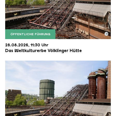
©
ÖFFENTLICHE FÜHRUNG
Der Erzschrägaufzug der Völklinger Hütte mit de
Copyright: Weltkulturerbe Völklinger Hütte | Karl 
28.08.2026, 11:30 Uhr
Das Weltkulturerbe Völklinger Hütte