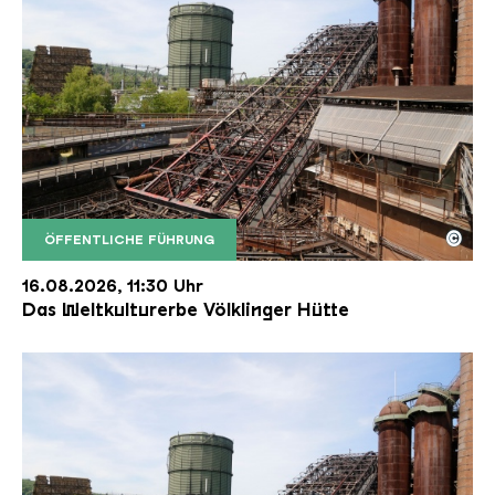
©
ÖFFENTLICHE FÜHRUNG
Der Erzschrägaufzug der Völklinger Hütte mit de
Copyright: Weltkulturerbe Völklinger Hütte | Karl 
16.08.2026, 11:30 Uhr
Das Weltkulturerbe Völklinger Hütte