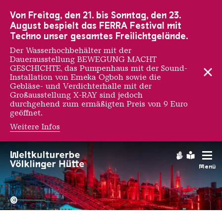
Zur Hauptnavigation
Zur Suche
Zum Inhalt
Zur Fußnavigation
Von Freitag, den 21. bis Sonntag, den 23.
August bespielt das FERRA Festival mit
Techno unser gesamtes Freilichtgelände.
Der Wasserhochbehälter mit der
Dauerausstellung BEWEGUNG MACHT
GESCHICHTE, das Pumpenhaus mit der Sound-
Installation von Emeka Ogboh sowie die
Gebläse- und Verdichterhalle mit der
Großausstellung X-RAY sind jedoch
durchgehend zum ermäßigten Preis von 9 Euro
geöffnet.
Weitere Infos
Gebärdens
Leichte
Menü
Hochofengruppe in Rot
Copyright: Weltkulturerbe 
©