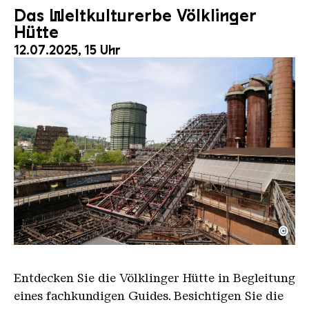
Das Weltkulturerbe Völklinger
Hütte
12.07.2025, 15 Uhr
©
Der Erzschrägaufzug der Völklinger Hütte mit de
Copyright: Weltkulturerbe Völklinger Hütte | Karl 
Entdecken Sie die Völklinger Hütte in Begleitung
eines fachkundigen Guides. Besichtigen Sie die