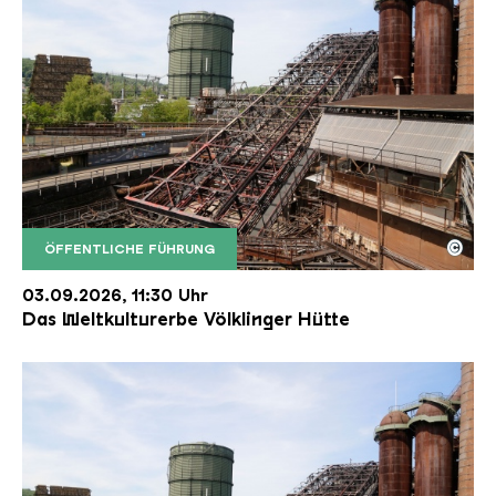
©
ÖFFENTLICHE FÜHRUNG
Der Erzschrägaufzug der Völklinger Hütte mit de
Copyright: Weltkulturerbe Völklinger Hütte | Karl 
03.09.2026, 11:30 Uhr
Das Weltkulturerbe Völklinger Hütte