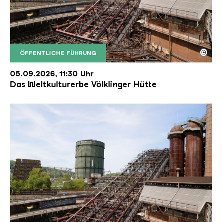
©
ÖFFENTLICHE FÜHRUNG
Der Erzschrägaufzug der Völklinger Hütte mit de
Copyright: Weltkulturerbe Völklinger Hütte | Karl 
05.09.2026, 11:30 Uhr
Das Weltkulturerbe Völklinger Hütte