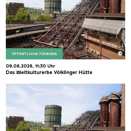
©
ÖFFENTLICHE FÜHRUNG
Der Erzschrägaufzug der Völklinger Hütte mit de
Copyright: Weltkulturerbe Völklinger Hütte | Karl 
09.08.2026, 11:30 Uhr
Das Weltkulturerbe Völklinger Hütte