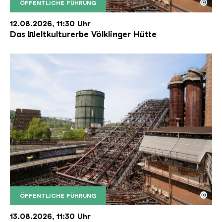
©
ÖFFENTLICHE FÜHRUNG
Der Erzschrägaufzug der Völklinger Hütte mit de
Copyright: Weltkulturerbe Völklinger Hütte | Karl 
12.08.2026, 11:30 Uhr
Das Weltkulturerbe Völklinger Hütte
©
ÖFFENTLICHE FÜHRUNG
Der Erzschrägaufzug der Völklinger Hütte mit de
Copyright: Weltkulturerbe Völklinger Hütte | Karl 
13.08.2026, 11:30 Uhr