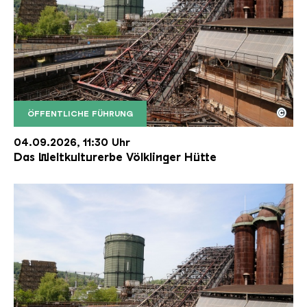
©
ÖFFENTLICHE FÜHRUNG
Der Erzschrägaufzug der Völklinger Hütte mit de
Copyright: Weltkulturerbe Völklinger Hütte | Karl 
04.09.2026, 11:30 Uhr
Das Weltkulturerbe Völklinger Hütte