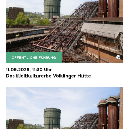
©
ÖFFENTLICHE FÜHRUNG
Der Erzschrägaufzug der Völklinger Hütte mit de
Copyright: Weltkulturerbe Völklinger Hütte | Karl 
11.09.2026, 11:30 Uhr
Das Weltkulturerbe Völklinger Hütte