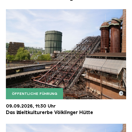
©
ÖFFENTLICHE FÜHRUNG
Der Erzschrägaufzug der Völklinger Hütte mit de
Copyright: Weltkulturerbe Völklinger Hütte | Karl 
09.09.2026, 11:30 Uhr
Das Weltkulturerbe Völklinger Hütte