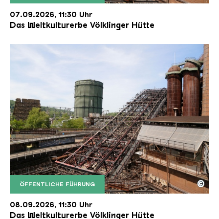
Der Erzschrägaufzug der Völklinger Hütte mit de
Copyright: Weltkulturerbe Völklinger Hütte | Karl 
07.09.2026, 11:30 Uhr
Das Weltkulturerbe Völklinger Hütte
©
ÖFFENTLICHE FÜHRUNG
Der Erzschrägaufzug der Völklinger Hütte mit de
Copyright: Weltkulturerbe Völklinger Hütte | Karl 
08.09.2026, 11:30 Uhr
Das Weltkulturerbe Völklinger Hütte