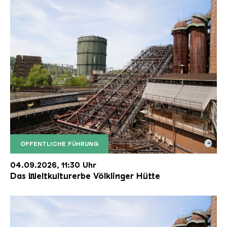
©
ÖFFENTLICHE FÜHRUNG
Der Erzschrägaufzug der Völklinger Hütte mit de
Copyright: Weltkulturerbe Völklinger Hütte | Karl 
04.09.2026, 11:30 Uhr
Das Weltkulturerbe Völklinger Hütte