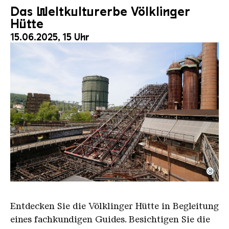
Das Weltkulturerbe Völklinger
Hütte
15.06.2025, 15 Uhr
©
Der Erzschrägaufzug der Völklinger Hütte mit de
Copyright: Weltkulturerbe Völklinger Hütte | Karl 
Entdecken Sie die Völklinger Hütte in Begleitung
eines fachkundigen Guides. Besichtigen Sie die