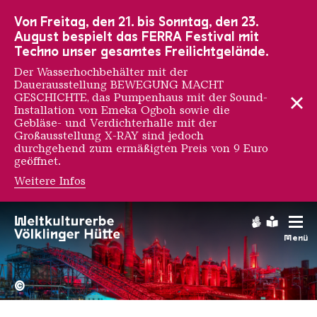
Zur Hauptnavigation
Zur Suche
Zum Inhalt
Zur Fußnavigation
Von Freitag, den 21. bis Sonntag, den 23.
August bespielt das FERRA Festival mit
Techno unser gesamtes Freilichtgelände.
Der Wasserhochbehälter mit der
Dauerausstellung BEWEGUNG MACHT
GESCHICHTE, das Pumpenhaus mit der Sound-
Installation von Emeka Ogboh sowie die
Gebläse- und Verdichterhalle mit der
Großausstellung X-RAY sind jedoch
durchgehend zum ermäßigten Preis von 9 Euro
geöffnet.
Weitere Infos
Gebärdens
Leichte
Menü
Hochofengruppe in Rot
Copyright: Weltkulturerbe 
©