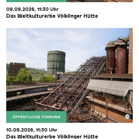
Der Erzschrägaufzug der Völklinger Hütte mit de
Copyright: Weltkulturerbe Völklinger Hütte | Karl 
09.09.2026, 11:30 Uhr
Das Weltkulturerbe Völklinger Hütte
©
ÖFFENTLICHE FÜHRUNG
Der Erzschrägaufzug der Völklinger Hütte mit de
Copyright: Weltkulturerbe Völklinger Hütte | Karl 
10.09.2026, 11:30 Uhr
Das Weltkulturerbe Völklinger Hütte