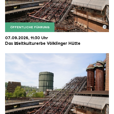
©
ÖFFENTLICHE FÜHRUNG
Der Erzschrägaufzug der Völklinger Hütte mit de
Copyright: Weltkulturerbe Völklinger Hütte | Karl 
07.09.2026, 11:30 Uhr
Das Weltkulturerbe Völklinger Hütte