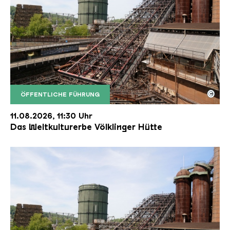
©
ÖFFENTLICHE FÜHRUNG
Der Erzschrägaufzug der Völklinger Hütte mit de
Copyright: Weltkulturerbe Völklinger Hütte | Karl 
11.08.2026, 11:30 Uhr
Das Weltkulturerbe Völklinger Hütte