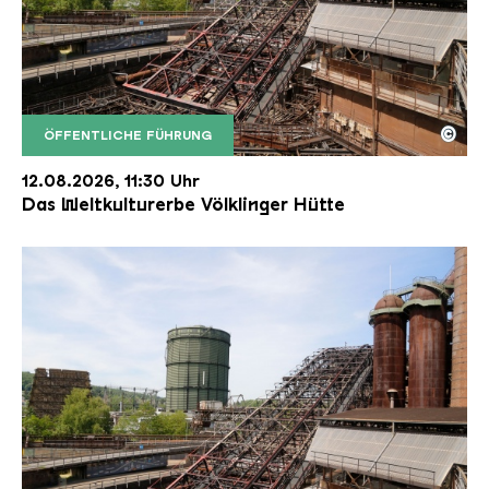
©
ÖFFENTLICHE FÜHRUNG
Der Erzschrägaufzug der Völklinger Hütte mit de
Copyright: Weltkulturerbe Völklinger Hütte | Karl 
12.08.2026, 11:30 Uhr
Das Weltkulturerbe Völklinger Hütte