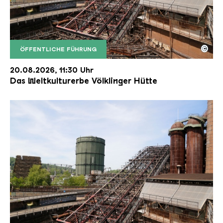
©
ÖFFENTLICHE FÜHRUNG
Der Erzschrägaufzug der Völklinger Hütte mit de
Copyright: Weltkulturerbe Völklinger Hütte | Karl 
20.08.2026, 11:30 Uhr
Das Weltkulturerbe Völklinger Hütte