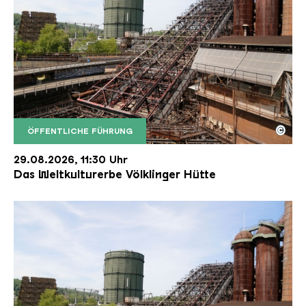
©
ÖFFENTLICHE FÜHRUNG
Der Erzschrägaufzug der Völklinger Hütte mit de
Copyright: Weltkulturerbe Völklinger Hütte | Karl 
29.08.2026, 11:30 Uhr
Das Weltkulturerbe Völklinger Hütte