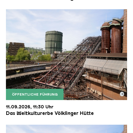
©
ÖFFENTLICHE FÜHRUNG
Der Erzschrägaufzug der Völklinger Hütte mit de
Copyright: Weltkulturerbe Völklinger Hütte | Karl 
11.09.2026, 11:30 Uhr
Das Weltkulturerbe Völklinger Hütte