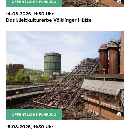
©
ÖFFENTLICHE FÜHRUNG
Der Erzschrägaufzug der Völklinger Hütte mit de
Copyright: Weltkulturerbe Völklinger Hütte | Karl 
14.08.2026, 11:30 Uhr
Das Weltkulturerbe Völklinger Hütte
©
ÖFFENTLICHE FÜHRUNG
Der Erzschrägaufzug der Völklinger Hütte mit de
Copyright: Weltkulturerbe Völklinger Hütte | Karl 
15.08.2026, 11:30 Uhr