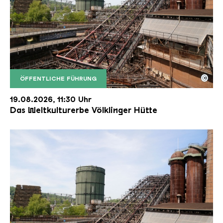
©
ÖFFENTLICHE FÜHRUNG
Der Erzschrägaufzug der Völklinger Hütte mit de
Copyright: Weltkulturerbe Völklinger Hütte | Karl 
19.08.2026, 11:30 Uhr
Das Weltkulturerbe Völklinger Hütte