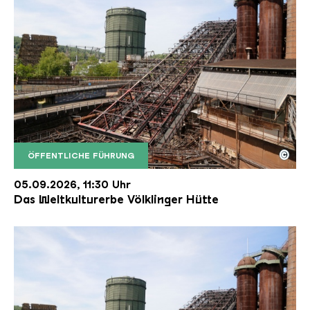
©
ÖFFENTLICHE FÜHRUNG
Der Erzschrägaufzug der Völklinger Hütte mit de
Copyright: Weltkulturerbe Völklinger Hütte | Karl 
05.09.2026, 11:30 Uhr
Das Weltkulturerbe Völklinger Hütte