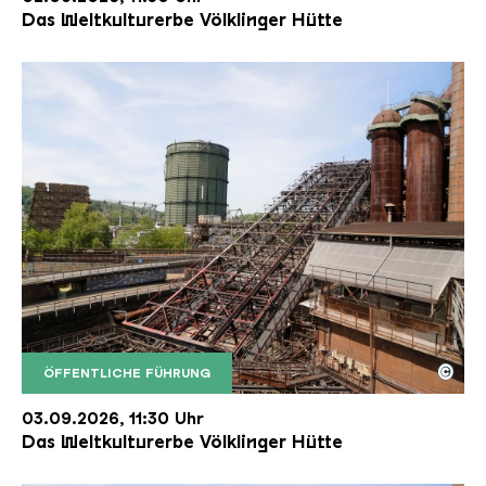
Das Weltkulturerbe Völklinger Hütte
©
ÖFFENTLICHE FÜHRUNG
Der Erzschrägaufzug der Völklinger Hütte mit de
Copyright: Weltkulturerbe Völklinger Hütte | Karl 
03.09.2026, 11:30 Uhr
Das Weltkulturerbe Völklinger Hütte