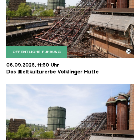
©
ÖFFENTLICHE FÜHRUNG
Der Erzschrägaufzug der Völklinger Hütte mit de
Copyright: Weltkulturerbe Völklinger Hütte | Karl 
06.09.2026, 11:30 Uhr
Das Weltkulturerbe Völklinger Hütte