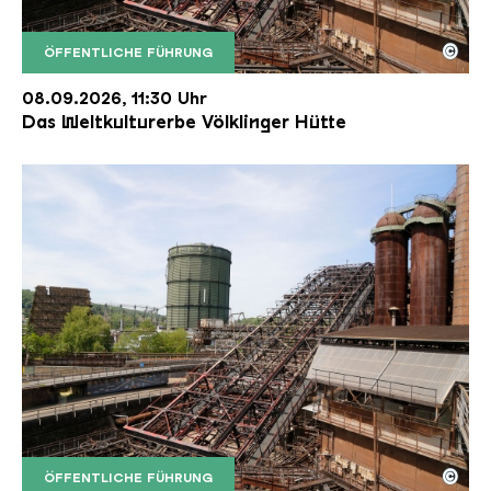
©
ÖFFENTLICHE FÜHRUNG
Der Erzschrägaufzug der Völklinger Hütte mit de
Copyright: Weltkulturerbe Völklinger Hütte | Karl 
08.09.2026, 11:30 Uhr
Das Weltkulturerbe Völklinger Hütte
©
ÖFFENTLICHE FÜHRUNG