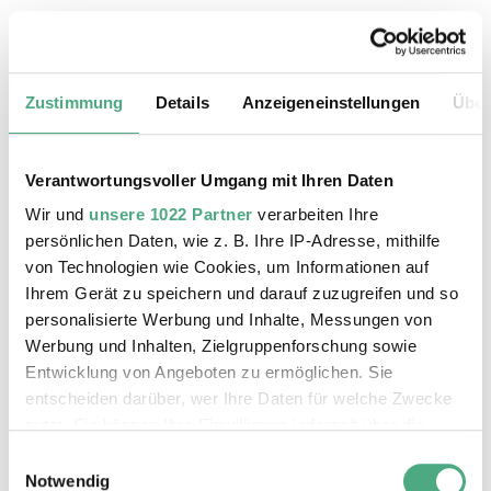
25.08.2026, 11:30 Uhr
Das Weltkulturerbe Völklinger Hütte
Zustimmung
Details
Anzeigeneinstellungen
Über
Verantwortungsvoller Umgang mit Ihren Daten
Wir und
unsere 1022 Partner
verarbeiten Ihre
persönlichen Daten, wie z. B. Ihre IP-Adresse, mithilfe
von Technologien wie Cookies, um Informationen auf
Ihrem Gerät zu speichern und darauf zuzugreifen und so
personalisierte Werbung und Inhalte, Messungen von
Werbung und Inhalten, Zielgruppenforschung sowie
Entwicklung von Angeboten zu ermöglichen. Sie
entscheiden darüber, wer Ihre Daten für welche Zwecke
©
ÖFFENTLICHE FÜHRUNG
Der Erzschrägaufzug der Völklinger Hütte mit de
Copyright: Weltkulturerbe Völklinger Hütte | Karl 
nutzt. Sie können Ihre Einwilligung jederzeit über die
26.08.2026, 11:30 Uhr
Cookie-Erklärung oder durch Klicken auf das Privacy
Einwilligungsauswahl
Das Weltkulturerbe Völklinger Hütte
Trigger Symbol ändern oder widerrufen
Notwendig