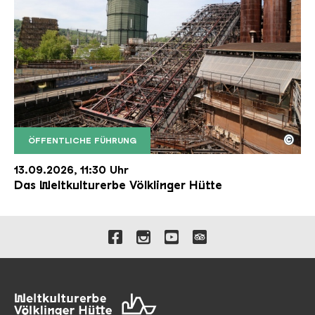
©
ÖFFENTLICHE FÜHRUNG
Der Erzschrägaufzug der Völklinger Hütte mit de
Copyright: Weltkulturerbe Völklinger Hütte | Karl 
13.09.2026, 11:30 Uhr
Das Weltkulturerbe Völklinger Hütte
Verlinkungen zu unseren 