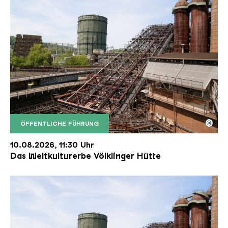
©
ÖFFENTLICHE FÜHRUNG
Der Erzschrägaufzug der Völklinger Hütte mit de
Copyright: Weltkulturerbe Völklinger Hütte | Karl 
10.08.2026, 11:30 Uhr
Das Weltkulturerbe Völklinger Hütte