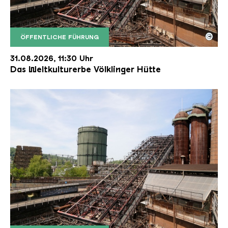
©
ÖFFENTLICHE FÜHRUNG
Der Erzschrägaufzug der Völklinger Hütte mit de
Copyright: Weltkulturerbe Völklinger Hütte | Karl 
31.08.2026, 11:30 Uhr
Das Weltkulturerbe Völklinger Hütte