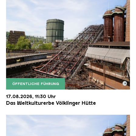
©
ÖFFENTLICHE FÜHRUNG
Der Erzschrägaufzug der Völklinger Hütte mit de
Copyright: Weltkulturerbe Völklinger Hütte | Karl 
17.08.2026, 11:30 Uhr
Das Weltkulturerbe Völklinger Hütte