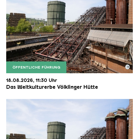
©
ÖFFENTLICHE FÜHRUNG
Der Erzschrägaufzug der Völklinger Hütte mit de
Copyright: Weltkulturerbe Völklinger Hütte | Karl 
18.08.2026, 11:30 Uhr
Das Weltkulturerbe Völklinger Hütte