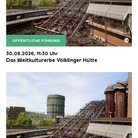
©
ÖFFENTLICHE FÜHRUNG
Der Erzschrägaufzug der Völklinger Hütte mit de
Copyright: Weltkulturerbe Völklinger Hütte | Karl 
30.08.2026, 11:30 Uhr
Das Weltkulturerbe Völklinger Hütte