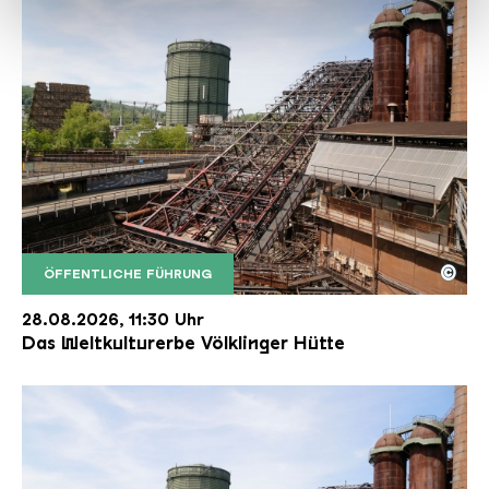
haben oder die sie im Rahmen Ihrer Nutzung der Dienste
gesammelt haben.
©
ÖFFENTLICHE FÜHRUNG
Der Erzschrägaufzug der Völklinger Hütte mit de
Copyright: Weltkulturerbe Völklinger Hütte | Karl 
28.08.2026, 11:30 Uhr
Das Weltkulturerbe Völklinger Hütte