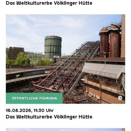
Das Weltkulturerbe Völklinger Hütte
©
ÖFFENTLICHE FÜHRUNG
Der Erzschrägaufzug der Völklinger Hütte mit de
Copyright: Weltkulturerbe Völklinger Hütte | Karl 
16.08.2026, 11:30 Uhr
Das Weltkulturerbe Völklinger Hütte