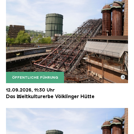
©
ÖFFENTLICHE FÜHRUNG
Der Erzschrägaufzug der Völklinger Hütte mit de
Copyright: Weltkulturerbe Völklinger Hütte | Karl 
12.09.2026, 11:30 Uhr
Das Weltkulturerbe Völklinger Hütte