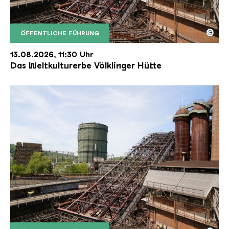
©
ÖFFENTLICHE FÜHRUNG
Der Erzschrägaufzug der Völklinger Hütte mit de
Copyright: Weltkulturerbe Völklinger Hütte | Karl 
13.08.2026, 11:30 Uhr
Das Weltkulturerbe Völklinger Hütte