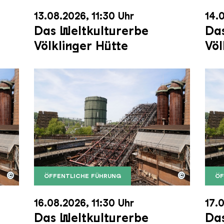
13.08.2026, 11:30 Uhr
14.0
Das Weltkulturerbe
Das
Völklinger Hütte
Völ
©
©
ÖFFENTLICHE FÜHRUNG
ÖF
nger Hütte mit dem Gasometer im Hintergrund
nger Hütte | Karl Heinrich Veith
Der Erzschrägaufzug der Völklinger Hütte m
Copyright: Weltkulturerbe Völklinger Hütte | 
Der 
Copy
16.08.2026, 11:30 Uhr
17.0
Das Weltkulturerbe
Das