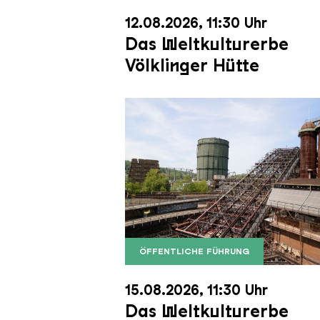
12.08.2026, 11:30 Uhr
Das Weltkulturerbe
Völklinger Hütte
ÖFFENTLICHE FÜHRUNG
Der Erzschrägaufzug der Völkli
Copyright: Weltkulturerbe Völkli
15.08.2026, 11:30 Uhr
Das Weltkulturerbe