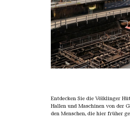
Der Erzschrägaufzug der Völkli
Copyright: Weltkulturerbe Völkli
Entdecken Sie die Völklinger Hu
Hallen und Maschinen von der Ge
den Menschen, die hier früher g