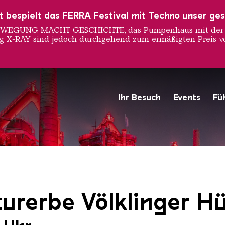
ust bespielt das FERRA Festival mit Techno unser ge
 BEWEGUNG MACHT GESCHICHTE, das Pumpenhaus mit der S
ng X-RAY sind jedoch durchgehend zum ermäßigten Preis vo
Ihr Besuch
Events
Fü
Hochofengruppe in Rot
Copyright: Weltkulturerbe 
urerbe Völklinger Hü