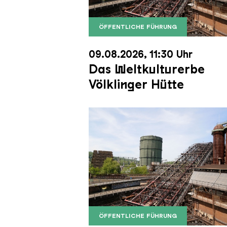
ÖFFENTLICHE FÜHRUNG
Der Erzschrägaufzug der Völkli
Copyright: Weltkulturerbe Völkli
09.08.2026, 11:30 Uhr
Das Weltkulturerbe
Völklinger Hütte
ÖFFENTLICHE FÜHRUNG
Der Erzschrägaufzug der Völkli
Copyright: Weltkulturerbe Völkli