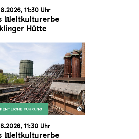
8.2026, 11:30 Uhr
 Weltkulturerbe
klinger Hütte
©
FENTLICHE FÜHRUNG
it dem Gasometer im Hintergrund
Karl Heinrich Veith
Erzschrägaufzug der Völklinger Hütte mit dem Gasom
right: Weltkulturerbe Völklinger Hütte | Karl Heinric
8.2026, 11:30 Uhr
 Weltkulturerbe