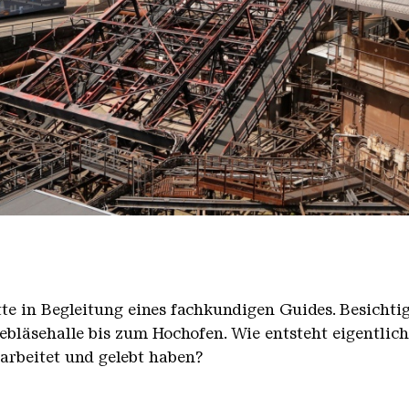
nger Hütte mit dem Gasometer im Hintergrund
nger Hütte | Karl Heinrich Veith
̈tte in Begleitung eines fachkundigen Guides. Besicht
bläsehalle bis zum Hochofen. Wie entsteht eigentlic
earbeitet und gelebt haben?