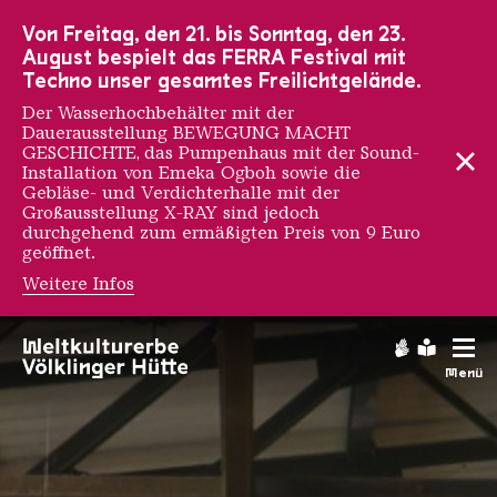
Zur Hauptnavigation
Zur Suche
Zum Inhalt
Zur Fußnavigation
Von Freitag, den 21. bis Sonntag, den 23.
August bespielt das FERRA Festival mit
Techno unser gesamtes Freilichtgelände.
Der Wasserhochbehälter mit der
Dauerausstellung BEWEGUNG MACHT
GESCHICHTE, das Pumpenhaus mit der Sound-
Installation von Emeka Ogboh sowie die
Gebläse- und Verdichterhalle mit der
Großausstellung X-RAY sind jedoch
durchgehend zum ermäßigten Preis von 9 Euro
geöffnet.
Weitere Infos
Möllerhalle
Gebärdens
Leichte
Menü