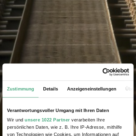
Zustimmung
Details
Anzeigeneinstellungen
Über
Verantwortungsvoller Umgang mit Ihren Daten
Wir und
unsere 1022 Partner
verarbeiten Ihre
persönlichen Daten, wie z. B. Ihre IP-Adresse, mithilfe
von Technologien wie Cookies, um Informationen auf