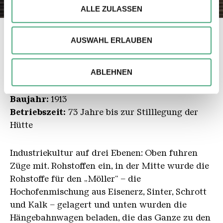
Wir verwenden ggfs. Cookies, um Inhalte und Anzeigen
©
ALLE ZULASSEN
zu personalisieren, besondere Funktionen anbieten zu
können und die Zugriffe auf unsere Website zu
Zurück
AUSWAHL ERLAUBEN
analysieren. Außerdem geben wir ggfs. Informationen zu
Ihrer Verwendung unserer Website an unsere Partner für
soziale Medien, Werbung und Analysen weiter. Unsere
Die Möllerhalle
ABLEHNEN
Partner führen diese Informationen möglicherweise mit
weiteren Daten zusammen, die Sie ihnen bereitgestellt
Baujahr:
1913
haben oder die sie im Rahmen Ihrer Nutzung der Dienste
Betriebszeit:
73 Jahre bis zur Stilllegung der
gesammelt haben.
Hütte
Industriekultur auf drei Ebenen: Oben fuhren
Züge mit. Rohstoffen ein, in der Mitte wurde die
Rohstoffe für den „Möller“ – die
Hochofenmischung aus Eisenerz, Sinter, Schrott
und Kalk – gelagert und unten wurden die
Hängebahnwagen beladen, die das Ganze zu den