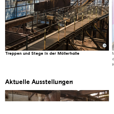
©
Treppen und Stege der Möllerhalle
Copyright: Weltkulturerbe Völklinger Hütte | Karl 
D
C
Treppen und Stege in der Möllerhalle
M
Aktuelle Ausstellungen