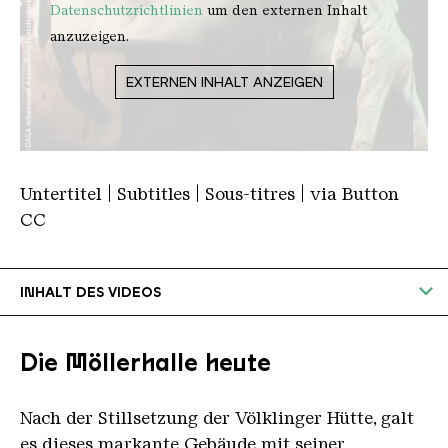
Datenschutzrichtlinien
um den externen Inhalt
anzuzeigen.
EXTERNEN INHALT ANZEIGEN
Untertitel | Subtitles | Sous-titres | via Button
CC
INHALT DES VIDEOS
Aus einer Staubwolke werden Helm und Gesicht
eines Arbeiters in der Möllerhalle sichtbar. Hier
Die Möllerhalle heute
im untersten Geschoß der Möllerhalle wurden
bis in die 60er Jahre die Hängebahnwagen von
Nach der Stillsetzung der Völklinger Hütte, galt
Hand befüllt. Ein nächster Hängebahnwagen
es dieses markante Gebäude mit seiner