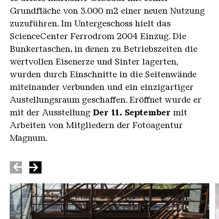
fährt wie von Geisterhand gesteuert unter
Grundfläche von 3.000 m2 einer neuen Nutzung
lautem Quietschen heran und stoppt unter einer
zuzuführen. Im Untergeschoss hielt das
Schütte. Über diese Schütte wird Material für
ScienceCenter Ferrodrom 2004 Einzug. Die
die Hochöfen aus dem darüberliegenden
Bunkertaschen, in denen zu Betriebszeiten die
Stockwerk der Möllerhalle mit einer riesigen
wertvollen Eisenerze und Sinter lagerten,
Staubwolke in den Hängebahnwagen gefüllt, der
wurden durch Einschnitte in die Seitenwände
sich anschließend immer noch staubend und
miteinander verbunden und ein einzigartiger
quietschend in Richtung Hochöfen in Bewegung
Austellungsraum geschaffen. Eröffnet wurde er
setzt. Hier unten war es nicht nur staubig,
mit der Ausstellung
Der 11. September
mit
sondern auch Zugluft und Lärm waren besonders
Arbeiten von Mitgliedern der Fotoagentur
belastend für die Menschen, die dort gearbeitet
Magnum.
haben.
- ENDE des Videos -