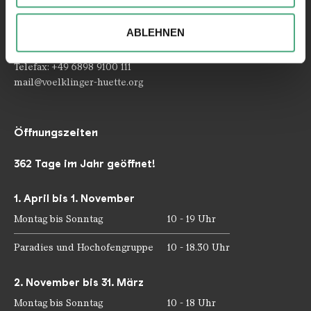
Ihrer Verwendung unserer Website an unsere Partner für
Rathausstraße 75 – 79
66333 Völklingen
soziale Medien, Werbung und Analysen weiter. Unsere
ABLEHNEN
Partner führen diese Informationen möglicherweise mit
Telefon: +49 6898 9100 100
weiteren Daten zusammen, die Sie ihnen bereitgestellt
Telefax: +49 6898 9100 111
haben oder die sie im Rahmen Ihrer Nutzung der Dienste
mail@voelklinger-huette.org
gesammelt haben.
Öffnungszeiten
362 Tage im Jahr geöffnet!
1. April bis 1. November
Montag bis Sonntag
10 - 19 Uhr
Paradies und Hochofengruppe
10 - 18.30 Uhr
2. November bis 31. März
Montag bis Sonntag
10 - 18 Uhr