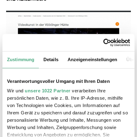
Zustimmung
Details
Anzeigeneinstellungen
Über
©
VIDEO
ZDF Rosefeldt
Copyright: ZDF heute Journal
Verantwortungsvoller Umgang mit Ihren Daten
Videokunst in der Völklinger Hütte | ZDF heute
Wir und
unsere 1022 Partner
verarbeiten Ihre
journal
persönlichen Daten, wie z. B. Ihre IP-Adresse, mithilfe
von Technologien wie Cookies, um Informationen auf
Ihrem Gerät zu speichern und darauf zuzugreifen und so
personalisierte Werbung und Inhalte, Messungen von
Werbung und Inhalten, Zielgruppenforschung sowie
Entwicklung von Angeboten zu ermöglichen. Sie