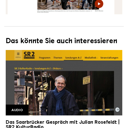
Das könnte Sie auch interessieren
©
AUDIO
SR2 Kulturradio SaarbrGespr2
Copyright: Saarländischer Rundfunk
Das Saarbrücker Gespräch mit Julian Rosefeldt |
SR2 KulturRadio