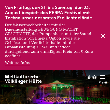
Zur Hauptnavigation
Zur Suche
Zum Inhalt
Zur Fußnavigation
Von Freitag, den 21. bis Sonntag, den 23.
August bespielt das FERRA Festival mit
Techno unser gesamtes Freilichtgelände.
Der Wasserhochbehälter mit der
Dauerausstellung BEWEGUNG MACHT
GESCHICHTE, das Pumpenhaus mit der Sound-
Installation von Emeka Ogboh sowie die
Gebläse- und Verdichterhalle mit der
Großausstellung X-RAY sind jedoch
durchgehend zum ermäßigten Preis von 9 Euro
geöffnet.
Weitere Infos
Gebärdens
Leichte
Menü
Saarländischen Staatsorche