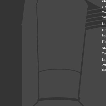
Si
Ga
We
Vö
La
Do
In
Ha
St
Wo
La
Au
Bi