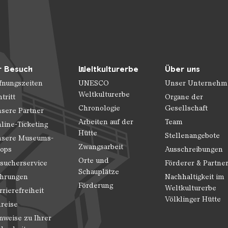
r Besuch
Weltkulturerbe
Über uns
fnungszeiten
UNESCO
Unser Unternehm
Weltkulturerbe
ntritt
Organe der
Chronologie
Gesellschaft
sere Partner
Arbeiten auf der
Team
line-Ticketing
Hütte
Stellenangebote
sere Museums-
Zwangsarbeit
ops
Ausschreibungen
Orte und
sucherservice
Förderer & Partne
Schauplätze
hrungen
Nachhaltigkeit im
Förderung
Weltkulturerbe
rrierefreiheit
Völklinger Hütte
reise
nweise zu Ihrer