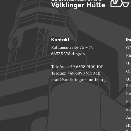
Kontakt
Ih
Rathausstraße 75 – 79
Öf
66333 Völklingen
Ei
Un
Telefon: +49 6898 9100 100
On
Telefax: +49 6898 9100 111
Un
mail@voelklinger-huette.org
Sh
Be
Fü
Ba
An
Hi