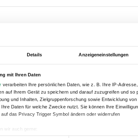
ie auch interessiere
Details
Anzeigeneinstellungen
g mit Ihren Daten
r
verarbeiten Ihre persönlichen Daten, wie z. B. Ihre IP-Adresse,
en auf Ihrem Gerät zu speichern und darauf zuzugreifen und so 
ung und Inhalten, Zielgruppenforschung sowie Entwicklung von
 Ihre Daten für welche Zwecke nutzt. Sie können Ihre Einwilligun
©
©
AUDIO
VI
 auf das Privacy Trigger Symbol ändern oder widerrufen
DLF Kultur JR
Copyright: DLF Kultur
tage
Copy
n wir auch gerne:
Werkschau zu Julian
Wer
geografische Lage erfassen, welche bis auf einige Meter genau 