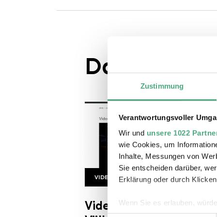
Das könnte S
Zustimmung
Verantwortungsvoller Umgan
Wir und
unsere 1022 Partne
wie Cookies, um Information
Inhalte, Messungen von Werb
Sie entscheiden darüber, wer
VIDEO
Erklärung oder durch Klicken
ZDF Rosefeldt
Copyright: ZDF heute Journal
Wenn Sie es erlauben, würde
Videokunst in der
Informationen über Ihre 