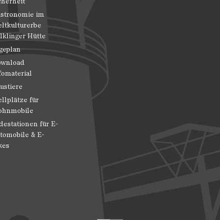
cherheit
stronomie im
ltkulturerbe
lklinger Hütte
geplan
wnload
fomaterial
ustiere
ellplätze für
hnmobile
destationen für E-
tomobile & E-
kes