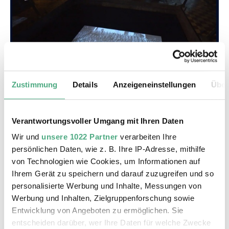
Zustimmung
Details
Anzeigeneinstellungen
Über
©
VIDEO
WIMS 8 11 Nazis bis 60er
Copyright: Saarländischer Rundfunk
Verantwortungsvoller Umgang mit Ihren Daten
Der deutsche Film: Von den Nazis bis in die 60er |
SR
Wir und
unsere 1022 Partner
verarbeiten Ihre
persönlichen Daten, wie z. B. Ihre IP-Adresse, mithilfe
von Technologien wie Cookies, um Informationen auf
Ihrem Gerät zu speichern und darauf zuzugreifen und so
personalisierte Werbung und Inhalte, Messungen von
Werbung und Inhalten, Zielgruppenforschung sowie
Entwicklung von Angeboten zu ermöglichen. Sie
entscheiden darüber, wer Ihre Daten für welche Zwecke