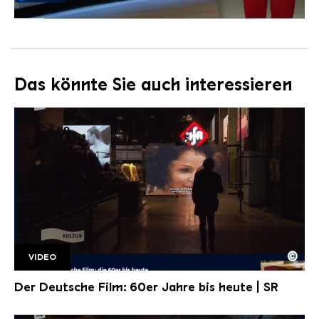
Das könnte Sie auch interessieren
©
VIDEO
WIMS 15 11 DDF
Copyright: Saarländischer Rundfunk
Der Deutsche Film: 60er Jahre bis heute | SR