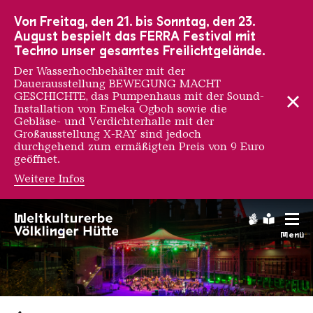
Zur Hauptnavigation
Zur Suche
Zum Inhalt
Zur Fußnavigation
Von Freitag, den 21. bis Sonntag, den 23.
August bespielt das FERRA Festival mit
Techno unser gesamtes Freilichtgelände.
Der Wasserhochbehälter mit der
Dauerausstellung BEWEGUNG MACHT
GESCHICHTE, das Pumpenhaus mit der Sound-
Installation von Emeka Ogboh sowie die
Gebläse- und Verdichterhalle mit der
Großausstellung X-RAY sind jedoch
durchgehend zum ermäßigten Preis von 9 Euro
geöffnet.
Weitere Infos
Gebärdens
Leichte
Menü
Saarländischen Staatsorche