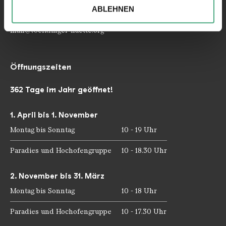
soziale Medien, Werbung und Analysen weiter. Unsere
Telefon: +49 6898 9100 100
ABLEHNEN
Partner führen diese Informationen möglicherweise mit
Telefax: +49 6898 9100 111
weiteren Daten zusammen, die Sie ihnen bereitgestellt
mail@voelklinger-huette.org
haben oder die sie im Rahmen Ihrer Nutzung der Dienste
gesammelt haben.
Öffnungszeiten
362 Tage im Jahr geöffnet!
1. April bis 1. November
Montag bis Sonntag
10 - 19 Uhr
Paradies und Hochofengruppe
10 - 18.30 Uhr
2. November bis 31. März
Montag bis Sonntag
10 - 18 Uhr
Paradies und Hochofengruppe
10 - 17.30 Uhr