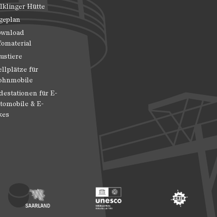
lklinger Hütte
geplan
wnload
fomaterial
ustiere
ellplätze für
hnmobile
destationen für E-
tomobile & E-
kes