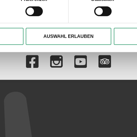
den Nazis bis in die 60er |
Völ
ie Ihre persönlichen Daten verarbeitet werden, und legen Sie I
SR
he
, um Inhalte und Anzeigen zu personalisieren, besondere Funkt
ite zu analysieren. Außerdem geben wir ggfs. Informationen zu 
AUSWAHL ERLAUBEN
r soziale Medien, Werbung und Analysen weiter. Unsere Partner
 Daten zusammen, die Sie ihnen bereitgestellt haben oder die s
Verlinkungen zu 
n.