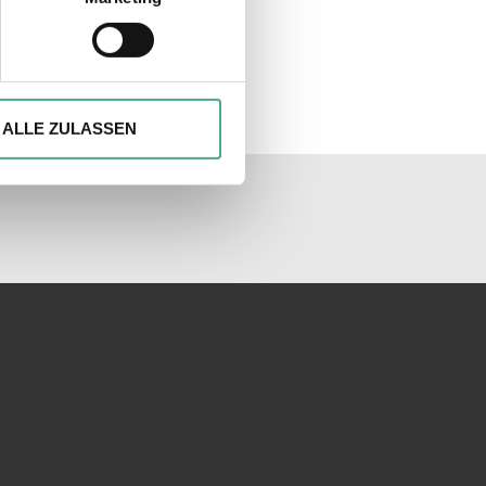
klinger Hütte | zdf
hre Präferenzen im
Abschnitt
ute
ionen anbieten zu können und
Ihrer Verwendung unserer
ALLE ZULASSEN
 führen diese Informationen
ie im Rahmen Ihrer Nutzung
unseren Socialmedia