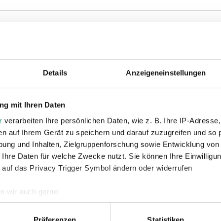
ie auch interessiere
Details
Anzeigeneinstellungen
g mit Ihren Daten
r
verarbeiten Ihre persönlichen Daten, wie z. B. Ihre IP-Adresse,
en auf Ihrem Gerät zu speichern und darauf zuzugreifen und so 
ung und Inhalten, Zielgruppenforschung sowie Entwicklung von
 Ihre Daten für welche Zwecke nutzt. Sie können Ihre Einwilligun
 auf das Privacy Trigger Symbol ändern oder widerrufen
©
©
VIDEO
VI
funk
WIMS 8 11 Nazis bis 60er
Copyright: Saarländischer Rundfunk
ZDF 
Copy
n wir auch gerne:
geografische Lage erfassen, welche bis auf einige Meter genau 
r
Der deutsche Film: Von
Fil
Scannen nach bestimmten Merkmalen (Fingerprinting) identifizie
Präferenzen
Statistiken