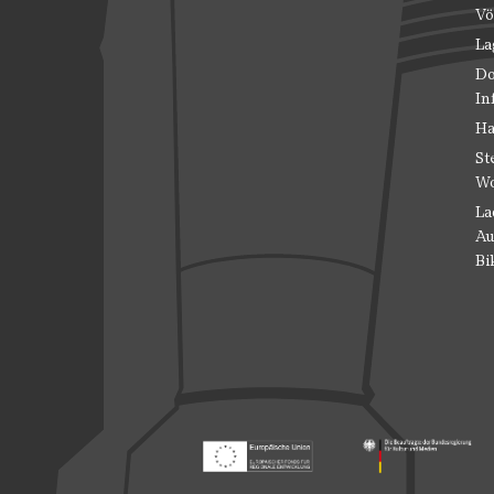
Vö
La
Do
In
Ha
St
Wo
La
Au
Bi