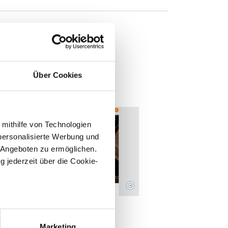
n
Über Cookies
 mithilfe von Technologien
personalisierte Werbung und
 Angeboten zu ermöglichen.
g jederzeit über die Cookie-
©
DEO
Heute 19 14 10
right: ZDF
sein können
mgeschichte in der
ren
Marketing