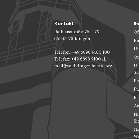
Kontakt
Ih
Rathausstraße 75 – 79
Öf
66333 Völklingen
Ei
Un
Telefon: +49 6898 9100 100
On
Telefax: +49 6898 9100 111
Un
mail@voelklinger-huette.org
Sh
Be
Fü
Ba
An
Hi
Si
Ga
We