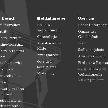
r Besuch
Weltkulturerbe
Über uns
fnungszeiten
UNESCO
Unser Unternehm
Weltkulturerbe
ntritt
Organe der
Chronologie
Gesellschaft
sere Partner
Arbeiten auf der
Team
line-Ticketing
Hütte
Stellenangebote
sere Museums-
Zwangsarbeit
ops
Ausschreibungen
Orte und
sucherservice
Förderer & Partne
Schauplätze
hrungen
Nachhaltigkeit im
Förderung
Weltkulturerbe
rrierefreiheit
Völklinger Hütte
reise
nweise zu Ihrer
cherheit
stronomie im
ltkulturerbe