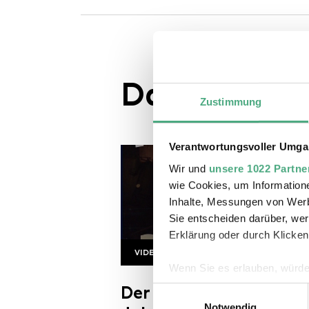
Das könnte S
Zustimmung
Verantwortungsvoller Umgan
Wir und
unsere 1022 Partne
wie Cookies, um Information
Inhalte, Messungen von Werb
Sie entscheiden darüber, wer
Erklärung oder durch Klicken
VIDEO
WIMS 15 11 DDF
Copyright: Saarländischer Rund
Wenn Sie es erlauben, würde
Informationen über Ihre 
Der Deutsche Film: 60e
Einwilligungsauswahl
Ihr Gerät durch aktives 
Notwendig