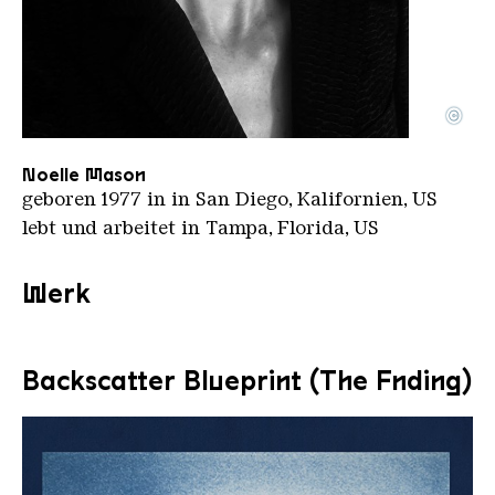
©
noelle portrait headshot 1920x1080
Copyright: Noelle Mason
Noelle Mason
geboren 1977 in in San Diego, Kalifornien, US
lebt und arbeitet in Tampa, Florida, US
Werk
Backscatter Blueprint (The Fnding)