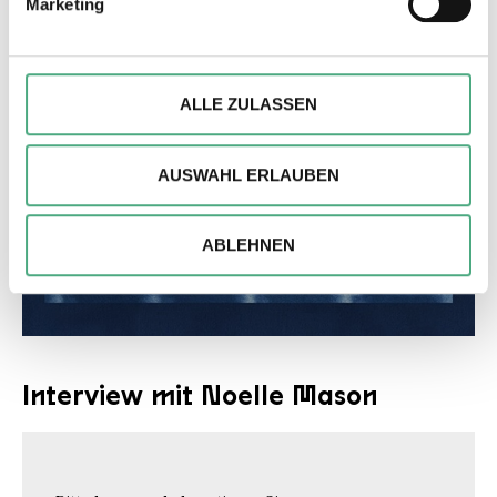
Marketing
verarbeitet werden, und legen Sie Ihre Präferenzen im
Abschnitt Einzelheiten
fest.
Wir verwenden ggfs. Cookies, um Inhalte und Anzeigen
ALLE ZULASSEN
zu personalisieren, besondere Funktionen anbieten zu
können und die Zugriffe auf unsere Website zu
AUSWAHL ERLAUBEN
analysieren. Außerdem geben wir ggfs. Informationen zu
Ihrer Verwendung unserer Website an unsere Partner für
soziale Medien, Werbung und Analysen weiter. Unsere
ABLEHNEN
Partner führen diese Informationen möglicherweise mit
weiteren Daten zusammen, die Sie ihnen bereitgestellt
haben oder die sie im Rahmen Ihrer Nutzung der Dienste
gesammelt haben.
Interview mit Noelle Mason