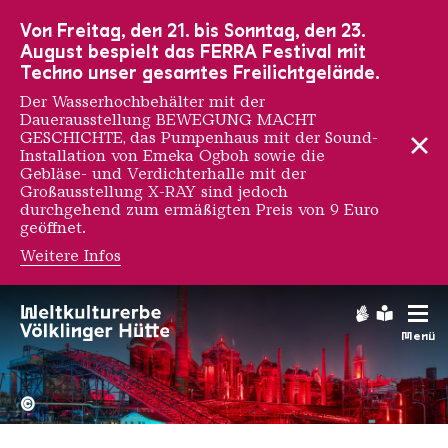
Zur Hauptnavigation
Zur Suche
Zum Inhalt
Zur Fußnavigation
Von Freitag, den 21. bis Sonntag, den 23.
August bespielt das FERRA Festival mit
Techno unser gesamtes Freilichtgelände.
Der Wasserhochbehälter mit der
Dauerausstellung BEWEGUNG MACHT
GESCHICHTE, das Pumpenhaus mit der Sound-
Installation von Emeka Ogboh sowie die
Gebläse- und Verdichterhalle mit der
Großausstellung X-RAY sind jedoch
durchgehend zum ermäßigten Preis von 9 Euro
geöffnet.
Weitere Infos
Noelle Mason
Gebärdens
Leichte
Menü
Hochofengruppe in Rot
Copyright: Weltkulturerbe 
©