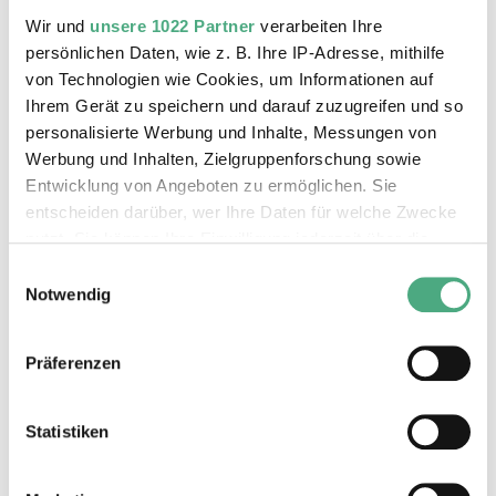
Wir und
unsere 1022 Partner
verarbeiten Ihre
persönlichen Daten, wie z. B. Ihre IP-Adresse, mithilfe
von Technologien wie Cookies, um Informationen auf
Ihrem Gerät zu speichern und darauf zuzugreifen und so
personalisierte Werbung und Inhalte, Messungen von
Werbung und Inhalten, Zielgruppenforschung sowie
Entwicklung von Angeboten zu ermöglichen. Sie
entscheiden darüber, wer Ihre Daten für welche Zwecke
nutzt. Sie können Ihre Einwilligung jederzeit über die
Cookie-Erklärung oder durch Klicken auf das Privacy
Einwilligungsauswahl
Trigger Symbol ändern oder widerrufen
Notwendig
Wenn Sie es erlauben, würden wir auch gerne:
Präferenzen
Informationen über Ihre geografische Lage erfassen,
welche bis auf einige Meter genau sein können
Ihr Gerät durch aktives Scannen nach bestimmten
Statistiken
Merkmalen (Fingerprinting) identifizieren
Erfahren Sie mehr darüber, wie Ihre persönlichen Daten