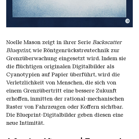
©
the finding
Copyright: courtesy of the artist
Noelle Mason zeigt in ihrer Serie
Backscatter
Blueprint
, wie Röntgenrückstreutechnik zur
Grenzüberwachung eingesetzt wird. Indem sie
die flüchtigen originalen Digitalbilder als
Cyanotypien auf Papier überführt, wird die
Verletzlichkeit von Menschen, die sich von
einem Grenzübertritt eine bessere Zukunft
erhoffen, inmitten der rational-mechanischen
Raster von Fahrzeugen oder Koffern sichtbar.
Die Blueprint-Digitalbilder geben diesen eine
neue Intimität.