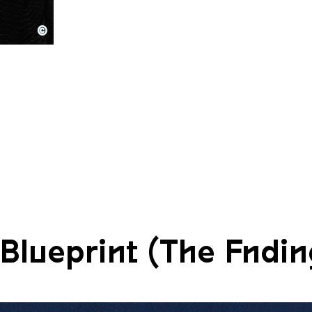
©
80
Blueprint (The Fndin