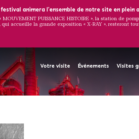
estival animera l'ensemble de notre site en plein a
e « MOUVEMENT PUISSANCE HISTOIRE », la station de pompag
 qui accueille la grande exposition « X-RAY », resteront tout
 Mason
Votre visite
Événements
Visites 
La Völklinger Hütte plongé
Copyright: Weltkulturerbe 