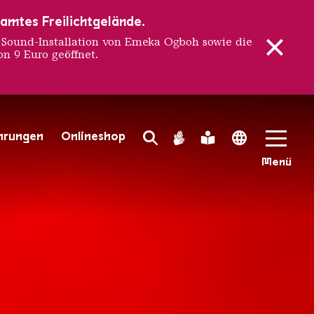
samtes Freilichtgelände.
ound-Installation von Emeka Ogboh sowie die
n 9 Euro geöffnet.
ÖLKLIN
hrungen
Onlineshop
Search Toggle
Gebärdensprache
Leichte Sprache
Language 
Menü