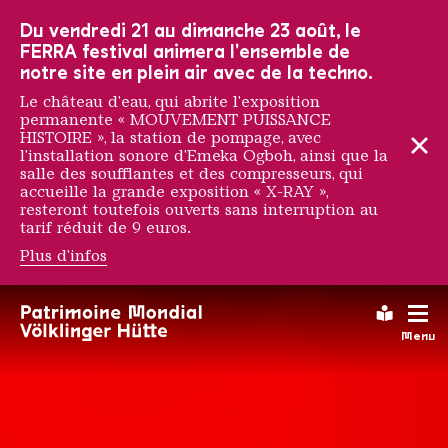
Vers la navigation principale
Vers la recherche
Aller au contenu
Vers la navigation en bas de page
Du vendredi 21 au dimanche 23 août, le
FERRA festival animera l'ensemble de
notre site en plein air avec de la techno.
Le château d'eau, qui abrite l'exposition
permanente « MOUVEMENT PUISSANCE
HISTOIRE », la station de pompage, avec
l'installation sonore d'Emeka Ogboh, ainsi que la
salle des soufflantes et des compresseurs, qui
accueille la grande exposition « X-RAY »,
resteront toutefois ouverts sans interruption au
tarif réduit de 9 euros.
Plus d'infos
150 JAHRE - VÖLKLIN
Leichte
Menu