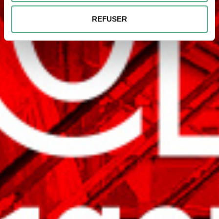
Nous pouvons utiliser des cookies pour personnaliser le
REFUSER
contenu et les annonces, pour offrir des fonctionnalités
spéciales et pour analyser le trafic sur notre site web.
Nous pouvons également partager des informations sur
votre utilisation de notre site avec nos partenaires de
médias sociaux, de publicité et d'analyse. Nos
partenaires peuvent combiner ces informations avec
d'autres données que vous leur avez fournies ou qu'ils
ont collectées dans le cadre de votre utilisation des
services.