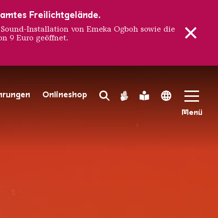
samtes Freilichtgelände.
ound-Installation von Emeka Ogboh sowie die
n 9 Euro geöffnet.
ENNALE
hrungen
Onlineshop
Search Toggle
Gebärdensprache
Leichte Sprache
Language 
Menü