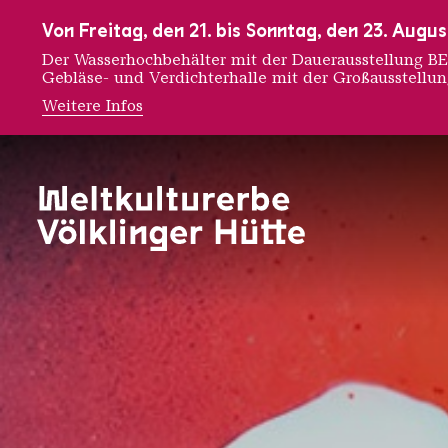
Zur Hauptnavigation
Zur Suche
Zum Inhalt
Zur Fußnavigation
Von Freitag, den 21. bis Sonntag, den 23. Aug
Der Wasserhochbehälter mit der Dauerausstellung
Gebläse- und Verdichterhalle mit der Großausstellu
Weitere Infos
URBAN 