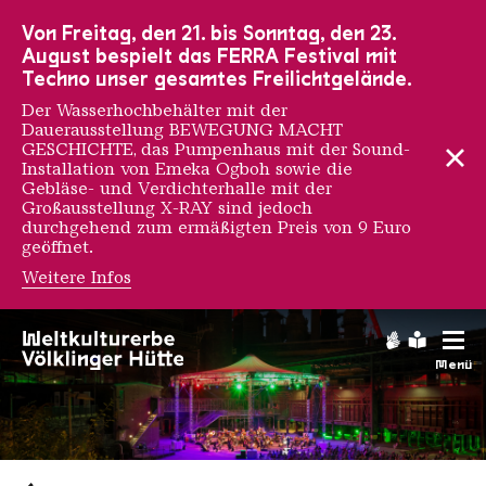
Zur Hauptnavigation
Zur Suche
Zum Inhalt
Zur Fußnavigation
Von Freitag, den 21. bis Sonntag, den 23.
August bespielt das FERRA Festival mit
Techno unser gesamtes Freilichtgelände.
Der Wasserhochbehälter mit der
Dauerausstellung BEWEGUNG MACHT
GESCHICHTE, das Pumpenhaus mit der Sound-
Installation von Emeka Ogboh sowie die
Gebläse- und Verdichterhalle mit der
Großausstellung X-RAY sind jedoch
durchgehend zum ermäßigten Preis von 9 Euro
geöffnet.
Weitere Infos
Gebärdens
Leichte
Menü
Saarländischen Staatsorche