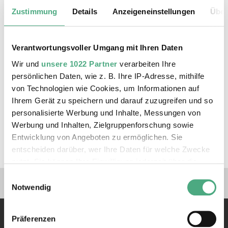
Zustimmung
Details
Anzeigeneinstellungen
Über
Verantwortungsvoller Umgang mit Ihren Daten
Wir und
unsere 1022 Partner
verarbeiten Ihre
persönlichen Daten, wie z. B. Ihre IP-Adresse, mithilfe
von Technologien wie Cookies, um Informationen auf
Ihrem Gerät zu speichern und darauf zuzugreifen und so
personalisierte Werbung und Inhalte, Messungen von
VIDEO
Werbung und Inhalten, Zielgruppenforschung sowie
SR Kultur Urban Art Biennale
Entwicklung von Angeboten zu ermöglichen. Sie
URBAN ART BIENNALE | SR kultur
entscheiden darüber, wer Ihre Daten für welche Zwecke
nutzt. Sie können Ihre Einwilligung jederzeit über die
Cookie-Erklärung oder durch Klicken auf das Privacy
Verlinkungen zu unseren 
Einwilligungsauswahl
Trigger Symbol ändern oder widerrufen
Notwendig
Wenn Sie es erlauben, würden wir auch gerne:
Präferenzen
Informationen über Ihre geografische Lage erfassen,